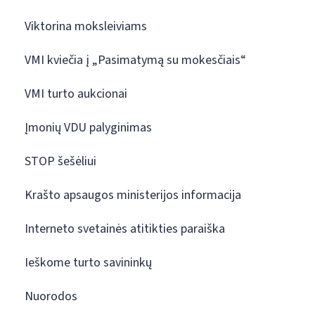
Viktorina moksleiviams
VMI kviečia į „Pasimatymą su mokesčiais“
VMI turto aukcionai
Įmonių VDU palyginimas
STOP šešėliui
Krašto apsaugos ministerijos informacija
Interneto svetainės atitikties paraiška
Ieškome turto savininkų
Nuorodos