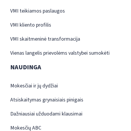
VMI teikiamos paslaugos
VMI kliento profilis
VMI skaitmeninė transformacija
Vienas langelis prievolėms valstybei sumokėti
NAUDINGA
Mokesčiai ir jų dydžiai
Atsiskaitymas grynaisiais pinigais
Dažniausiai užduodami klausimai
Mokesčių ABC