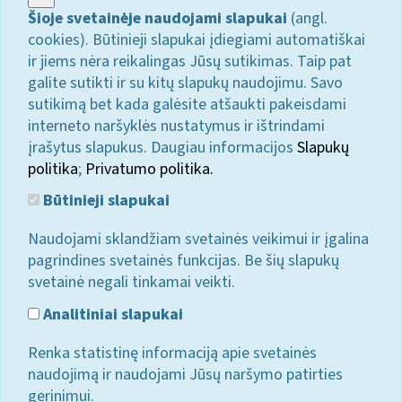
Šioje svetainėje naudojami slapukai
(angl.
cookies). Būtinieji slapukai įdiegiami automatiškai
ir jiems nėra reikalingas Jūsų sutikimas. Taip pat
galite sutikti ir su kitų slapukų naudojimu. Savo
sutikimą bet kada galėsite atšaukti pakeisdami
interneto naršyklės nustatymus ir ištrindami
įrašytus slapukus. Daugiau informacijos
Slapukų
politika
;
Privatumo politika.
Būtinieji slapukai
Naudojami sklandžiam svetainės veikimui ir įgalina
pagrindines svetainės funkcijas. Be šių slapukų
svetainė negali tinkamai veikti.
Analitiniai slapukai
Renka statistinę informaciją apie svetainės
naudojimą ir naudojami Jūsų naršymo patirties
gerinimui.