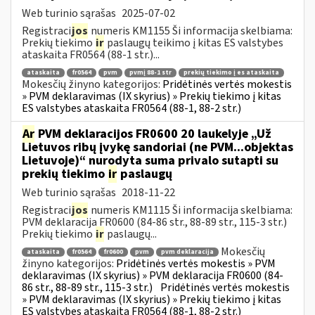
Web turinio sąrašas
2025-07-02
Registraci
jos
numeris KM1155 Ši informacija skelbiama:
Prekių tiekimo
ir
paslaugų teikimo į kitas ES valstybes
ataskaita FR0564 (88-1 str.)...
ataskaita
fr0564
pvm
pvmį 88-1 str
prekių tiekimo į es ataskaita
Mokesčių žinyno kategorijos:
Pridėtinės vertės mokestis
» PVM deklaravimas (IX skyrius) » Prekių tiekimo į kitas
ES valstybes ataskaita FR0564 (88-1, 88-2 str.)
Ar
PVM deklaracijos FR0600 20 laukelyje „Už
Lietuvos ribų įvykę sandoriai (ne PVM...objektas
Lietuvoje)“ nurodyta suma privalo sutapti su
prekių tiekimo
ir
paslaugų
Web turinio sąrašas
2018-11-22
Registraci
jos
numeris KM1115 Ši informacija skelbiama:
PVM deklaracija FR0600 (84-86 str., 88-89 str., 115-3 str.)
Prekių tiekimo
ir
paslaugų...
Mokesčių
ataskaita
fr0564
fr0600
pvm
pvm deklaracija
žinyno kategorijos:
Pridėtinės vertės mokestis » PVM
deklaravimas (IX skyrius) » PVM deklaracija FR0600 (84-
86 str., 88-89 str., 115-3 str.)
Pridėtinės vertės mokestis
» PVM deklaravimas (IX skyrius) » Prekių tiekimo į kitas
ES valstybes ataskaita FR0564 (88-1, 88-2 str.)