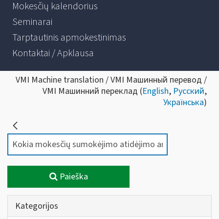
Mokesčių kalendorius
Seminarai
Tarptautinis apmokestinimas
Kontaktai / Apklausa
VMI Machine translation / VMI Машинный перевод /
VMI Машинний переклад (
English
,
Русский
,
Українська
)
Paieška
Kategorijos