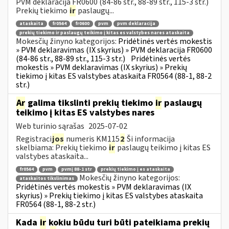
PVM deklaracija FR0600 (84-86 str., 88-89 str., 115-3 str.)
Prekių tiekimo
ir
paslaugų...
ataskaita
fr0564
fr0600
pvm
pvm deklaracija
prekių tiekimo ir paslaugų teikimo į kitas es valstybes nares ataskaita
Mokesčių žinyno kategorijos:
Pridėtinės vertės mokestis
» PVM deklaravimas (IX skyrius) » PVM deklaracija FR0600
(84-86 str., 88-89 str., 115-3 str.)
Pridėtinės vertės
mokestis » PVM deklaravimas (IX skyrius) » Prekių
tiekimo į kitas ES valstybes ataskaita FR0564 (88-1, 88-2
str.)
Ar
galima tikslinti prekių tiekimo
ir
paslaugų
teikimo į kitas ES valstybes nares
Web turinio sąrašas
2025-07-02
Registraci
jos
numeris KM115
2
Ši informacija
skelbiama: Prekių tiekimo
ir
paslaugų teikimo į kitas ES
valstybes ataskaita...
fr0564
pvm
pvmį 88-1 str
prekių tiekimo į es ataskaita
Mokesčių žinyno kategorijos:
ataskaitos tikslinimas
Pridėtinės vertės mokestis » PVM deklaravimas (IX
skyrius) » Prekių tiekimo į kitas ES valstybes ataskaita
FR0564 (88-1, 88-2 str.)
Kada
ir
kokiu būdu turi būti pateikiama prekių