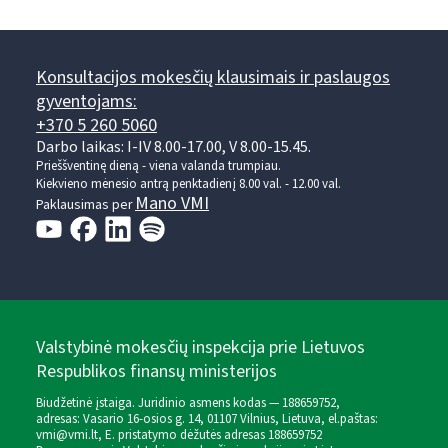
Konsultacijos mokesčių klausimais ir paslaugos
gyventojams:
+370 5 260 5060
Darbo laikas: I-IV 8.00-17.00, V 8.00-15.45.
Prieššventinę dieną - viena valanda trumpiau.
Kiekvieno mėnesio antrą penktadienį 8.00 val. - 12.00 val.
Mano VMI
Paklausimas per
Valstybinė mokesčių inspekcija prie Lietuvos
Respublikos finansų ministerijos
Biudžetinė įstaiga. Juridinio asmens kodas — 188659752,
adresas: Vasario 16-osios g. 14, 01107 Vilnius, Lietuva, el.paštas:
vmi@vmi.lt
, E. pristatymo dėžutės adresas 188659752