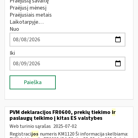
Praėjusią savaitę
Praėjusį mėnesį
Praėjusiais metais
Laikotarpyje…
Nuo
Iki
Paieška
PVM deklaracijos FR0600, prekių tiekimo
ir
paslaugų teikimo į kitas ES valstybes
Web turinio sąrašas
2025-07-02
Registraci
jos
numeris KM1120 Ši informacija skelbiama: