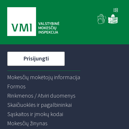
Prisijungti
Mokesčių mokėtojų informacija
Formos
Rinkmenos / Atviri duomenys
Skaičiuoklės ir pagalbininkai
Sąskaitos ir įmokų kodai
Mokesčių žinynas