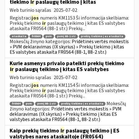
tiekimo
ir
paslaugų teikimo į kitas
Web turinio sąrašas
2025-07-02
Registraci
jos
numeris KM1153 Ši informacija skelbiama:
Prekių tiekimo
ir
paslaugų teikimo į kitas ES valstybes
ataskaita FR0564 (88-1 str.) Prekių...
ataskaita
fr0564
pvm
pvmį 88-1 str
prekių tiekimo į es ataskaita
Mokesčių žinyno kategorijos:
Pridėtinės vertės mokestis
» PVM deklaravimas (IX skyrius) » Prekių tiekimo į kitas
ES valstybes ataskaita FR0564 (88-1, 88-2 str.)
Kurie asmenys privalo pateikti prekių tiekimo
ir
paslaugų teikimo į kitas ES valstybes
Web turinio sąrašas
2025-07-02
Registraci
jos
numeris KM1154 Ši informacija skelbiama:
Prekių tiekimo
ir
paslaugų teikimo į kitas ES valstybes
ataskaita FR0564 (88-1 str.) Prekių...
Mokesčių
fr0564
pvm
pvmį 88-1 str
prekių tiekimo į es ataskaita
žinyno kategorijos:
Pridėtinės vertės mokestis » PVM
deklaravimas (IX skyrius) » Prekių tiekimo į kitas ES
valstybes ataskaita FR0564 (88-1, 88-2 str.)
Kaip prekių tiekimo
ir
paslaugų teikimo į ES
valstybes nares ataskaitoje (FR0564)