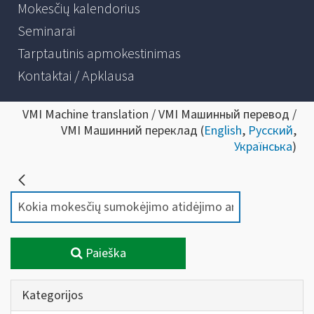
Mokesčių kalendorius
Seminarai
Tarptautinis apmokestinimas
Kontaktai / Apklausa
VMI Machine translation / VMI Машинный перевод /
VMI Машинний переклад (
English
,
Русский
,
Українська
)
Paieška
Kategorijos