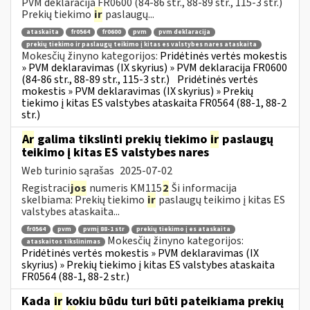
PVM deklaracija FR0600 (84-86 str., 88-89 str., 115-3 str.)
Prekių tiekimo
ir
paslaugų...
ataskaita
fr0564
fr0600
pvm
pvm deklaracija
prekių tiekimo ir paslaugų teikimo į kitas es valstybes nares ataskaita
Mokesčių žinyno kategorijos:
Pridėtinės vertės mokestis
» PVM deklaravimas (IX skyrius) » PVM deklaracija FR0600
(84-86 str., 88-89 str., 115-3 str.)
Pridėtinės vertės
mokestis » PVM deklaravimas (IX skyrius) » Prekių
tiekimo į kitas ES valstybes ataskaita FR0564 (88-1, 88-2
str.)
Ar
galima tikslinti prekių tiekimo
ir
paslaugų
teikimo į kitas ES valstybes nares
Web turinio sąrašas
2025-07-02
Registraci
jos
numeris KM115
2
Ši informacija
skelbiama: Prekių tiekimo
ir
paslaugų teikimo į kitas ES
valstybes ataskaita...
fr0564
pvm
pvmį 88-1 str
prekių tiekimo į es ataskaita
Mokesčių žinyno kategorijos:
ataskaitos tikslinimas
Pridėtinės vertės mokestis » PVM deklaravimas (IX
skyrius) » Prekių tiekimo į kitas ES valstybes ataskaita
FR0564 (88-1, 88-2 str.)
Kada
ir
kokiu būdu turi būti pateikiama prekių