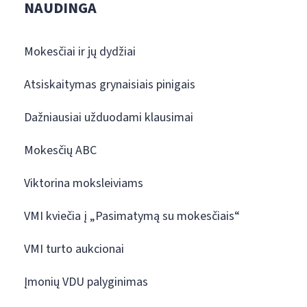
NAUDINGA
Mokesčiai ir jų dydžiai
Atsiskaitymas grynaisiais pinigais
Dažniausiai užduodami klausimai
Mokesčių ABC
Viktorina moksleiviams
VMI kviečia į „Pasimatymą su mokesčiais“
VMI turto aukcionai
Įmonių VDU palyginimas