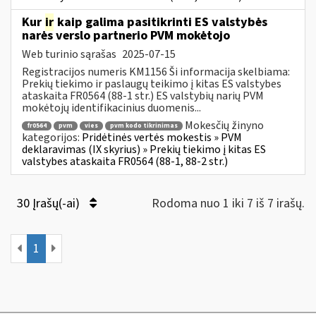
Kur
ir
kaip galima pasitikrinti ES valstybės
narės verslo partnerio PVM mokėtojo
Web turinio sąrašas
2025-07-15
Registracijos numeris KM1156 Ši informacija skelbiama:
Prekių tiekimo ir paslaugų teikimo į kitas ES valstybes
ataskaita FR0564 (88-1 str.) ES valstybių narių PVM
mokėtojų identifikacinius duomenis...
Mokesčių žinyno
fr0564
pvm
vies
pvm kodo tikrinimas
kategorijos:
Pridėtinės vertės mokestis » PVM
deklaravimas (IX skyrius) » Prekių tiekimo į kitas ES
valstybes ataskaita FR0564 (88-1, 88-2 str.)
30 Įrašų(-ai)
Rodoma nuo 1 iki 7 iš 7 irašų.
1