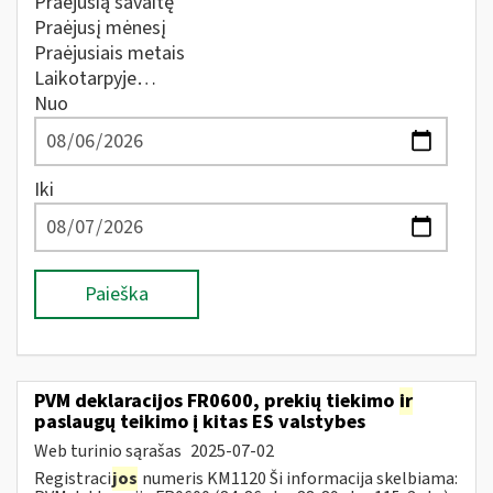
Praėjusią savaitę
Praėjusį mėnesį
Praėjusiais metais
Laikotarpyje…
Nuo
Iki
Paieška
PVM deklaracijos FR0600, prekių tiekimo
ir
paslaugų teikimo į kitas ES valstybes
Web turinio sąrašas
2025-07-02
Registraci
jos
numeris KM1120 Ši informacija skelbiama: