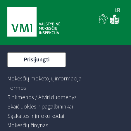
Prisijungti
Mokesčių mokėtojų informacija
Formos
Rinkmenos / Atviri duomenys
Skaičiuoklės ir pagalbininkai
Sąskaitos ir įmokų kodai
Mokesčių žinynas