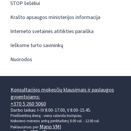
STOP šešėliui
Krašto apsaugos ministerijos informacija
Interneto svetainės atitikties paraiška
Ieškome turto savininkų
Nuorodos
Konsultacijos mokesčių klausimais ir paslaugos
gyventojams:
+370 5 260 5060
Darbo laikas: I-IV 8.00-17.00, V 8.00-15.45.
Prieššventinę dieną - viena valanda trumpiau.
Kiekvieno mėnesio antrą penktadienį 8.00 val. - 12.00 val.
Mano VMI
Paklausimas per