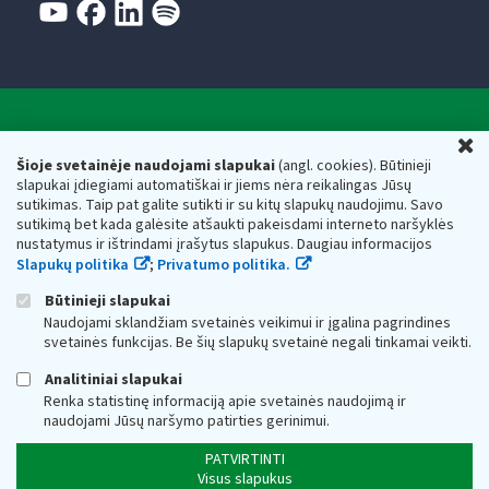
Valstybinė mokesčių inspekcija prie Lietuvos
U
Respublikos finansų ministerijos
Šioje svetainėje naudojami slapukai
(angl. cookies). Būtinieji
slapukai įdiegiami automatiškai ir jiems nėra reikalingas Jūsų
Biudžetinė įstaiga. Juridinio asmens kodas — 188659752,
sutikimas. Taip pat galite sutikti ir su kitų slapukų naudojimu. Savo
adresas: Vasario 16-osios g. 14, 01107 Vilnius, Lietuva, el.paštas:
sutikimą bet kada galėsite atšaukti pakeisdami interneto naršyklės
vmi@vmi.lt
, E. pristatymo dėžutės adresas 188659752
nustatymus ir ištrindami įrašytus slapukus. Daugiau informacijos
Duomenys apie Valstybinę mokesčių inspekciją prie Lietuvos
Slapukų politika
;
Privatumo politika.
Respublikos finansų ministerijos kaupiami ir saugomi Juridinių
asmenų registre
Būtinieji slapukai
Naudojami sklandžiam svetainės veikimui ir įgalina pagrindines
svetainės funkcijas. Be šių slapukų svetainė negali tinkamai veikti.
Analitiniai slapukai
Renka statistinę informaciją apie svetainės naudojimą ir
naudojami Jūsų naršymo patirties gerinimui.
PATVIRTINTI
Visus slapukus