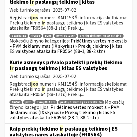
tiekimo
ir
paslaugų teikimo į kitas
Web turinio sąrašas
2025-07-02
Registraci
jos
numeris KM1153 Ši informacija skelbiama:
Prekių tiekimo
ir
paslaugų teikimo į kitas ES valstybes
ataskaita FR0564 (88-1 str.) Prekių...
ataskaita
fr0564
pvm
pvmį 88-1 str
prekių tiekimo į es ataskaita
Mokesčių žinyno kategorijos:
Pridėtinės vertės mokestis
» PVM deklaravimas (IX skyrius) » Prekių tiekimo į kitas
ES valstybes ataskaita FR0564 (88-1, 88-2 str.)
Kurie asmenys privalo pateikti prekių tiekimo
ir
paslaugų teikimo į kitas ES valstybes
Web turinio sąrašas
2025-07-02
Registraci
jos
numeris KM1154 Ši informacija skelbiama:
Prekių tiekimo
ir
paslaugų teikimo į kitas ES valstybes
ataskaita FR0564 (88-1 str.) Prekių...
Mokesčių
fr0564
pvm
pvmį 88-1 str
prekių tiekimo į es ataskaita
žinyno kategorijos:
Pridėtinės vertės mokestis » PVM
deklaravimas (IX skyrius) » Prekių tiekimo į kitas ES
valstybes ataskaita FR0564 (88-1, 88-2 str.)
Kaip prekių tiekimo
ir
paslaugų teikimo į ES
valstybes nares ataskaitoje (FR0564)