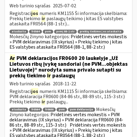
Web turinio sąrašas
2025-07-02
Registraci
jos
numeris KM1155 Ši informacija skelbiama:
Prekių tiekimo
ir
paslaugų teikimo į kitas ES valstybes
ataskaita FR0564 (88-1 str.)...
ataskaita
fr0564
pvm
pvmį 88-1 str
prekių tiekimo į es ataskaita
Mokesčių žinyno kategorijos:
Pridėtinės vertės mokestis
» PVM deklaravimas (IX skyrius) » Prekių tiekimo į kitas
ES valstybes ataskaita FR0564 (88-1, 88-2 str.)
Ar
PVM deklaracijos FR0600 20 laukelyje „Už
Lietuvos ribų įvykę sandoriai (ne PVM...objektas
Lietuvoje)“ nurodyta suma privalo sutapti su
prekių tiekimo
ir
paslaugų
Web turinio sąrašas
2018-11-22
Registraci
jos
numeris KM1115 Ši informacija skelbiama:
PVM deklaracija FR0600 (84-86 str., 88-89 str., 115-3 str.)
Prekių tiekimo
ir
paslaugų...
Mokesčių
ataskaita
fr0564
fr0600
pvm
pvm deklaracija
žinyno kategorijos:
Pridėtinės vertės mokestis » PVM
deklaravimas (IX skyrius) » PVM deklaracija FR0600 (84-
86 str., 88-89 str., 115-3 str.)
Pridėtinės vertės mokestis
» PVM deklaravimas (IX skyrius) » Prekių tiekimo į kitas
ES valstybes ataskaita FR0564 (88-1, 88-2 str.)