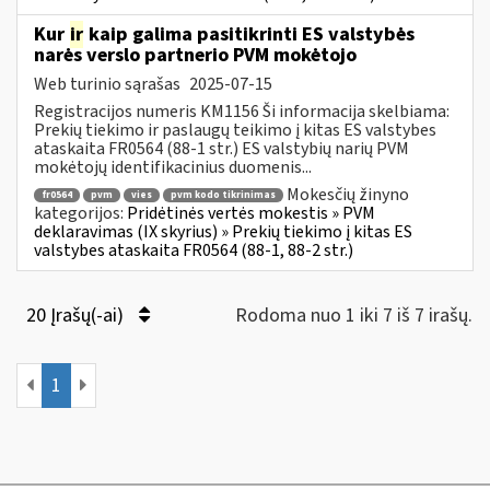
Kur
ir
kaip galima pasitikrinti ES valstybės
narės verslo partnerio PVM mokėtojo
Web turinio sąrašas
2025-07-15
Registracijos numeris KM1156 Ši informacija skelbiama:
Prekių tiekimo ir paslaugų teikimo į kitas ES valstybes
ataskaita FR0564 (88-1 str.) ES valstybių narių PVM
mokėtojų identifikacinius duomenis...
Mokesčių žinyno
fr0564
pvm
vies
pvm kodo tikrinimas
kategorijos:
Pridėtinės vertės mokestis » PVM
deklaravimas (IX skyrius) » Prekių tiekimo į kitas ES
valstybes ataskaita FR0564 (88-1, 88-2 str.)
20 Įrašų(-ai)
Rodoma nuo 1 iki 7 iš 7 irašų.
1