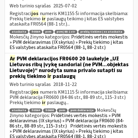
Web turinio sąrašas
2025-07-02
Registraci
jos
numeris KM1155 Ši informacija skelbiama:
Prekių tiekimo
ir
paslaugų teikimo į kitas ES valstybes
ataskaita FR0564 (88-1 str.)...
ataskaita
fr0564
pvm
pvmį 88-1 str
prekių tiekimo į es ataskaita
Mokesčių žinyno kategorijos:
Pridėtinės vertės mokestis
» PVM deklaravimas (IX skyrius) » Prekių tiekimo į kitas
ES valstybes ataskaita FR0564 (88-1, 88-2 str.)
Ar
PVM deklaracijos FR0600 20 laukelyje „Už
Lietuvos ribų įvykę sandoriai (ne PVM...objektas
Lietuvoje)“ nurodyta suma privalo sutapti su
prekių tiekimo
ir
paslaugų
Web turinio sąrašas
2018-11-22
Registraci
jos
numeris KM1115 Ši informacija skelbiama:
PVM deklaracija FR0600 (84-86 str., 88-89 str., 115-3 str.)
Prekių tiekimo
ir
paslaugų...
Mokesčių
ataskaita
fr0564
fr0600
pvm
pvm deklaracija
žinyno kategorijos:
Pridėtinės vertės mokestis » PVM
deklaravimas (IX skyrius) » PVM deklaracija FR0600 (84-
86 str., 88-89 str., 115-3 str.)
Pridėtinės vertės mokestis
» PVM deklaravimas (IX skyrius) » Prekių tiekimo į kitas
ES valstybes ataskaita FR0564 (88-1, 88-2 str.)