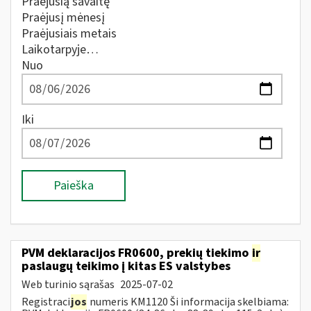
Praėjusią savaitę
Praėjusį mėnesį
Praėjusiais metais
Laikotarpyje…
Nuo
Iki
Paieška
PVM deklaracijos FR0600, prekių tiekimo
ir
paslaugų teikimo į kitas ES valstybes
Web turinio sąrašas
2025-07-02
Registraci
jos
numeris KM1120 Ši informacija skelbiama: