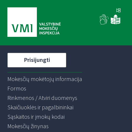
Prisijungti
Mokesčių mokėtojų informacija
Formos
Rinkmenos / Atviri duomenys
Skaičiuoklės ir pagalbininkai
Sąskaitos ir įmokų kodai
Mokesčių žinynas