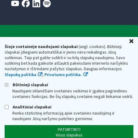
Valstybinė mokesčių inspekcija prie Lietuvos
U
Respublikos finansų ministerijos
Šioje svetainėje naudojami slapukai
(angl. cookies). Būtinieji
slapukai įdiegiami automatiškai ir jiems nėra reikalingas Jūsų
Biudžetinė įstaiga. Juridinio asmens kodas — 188659752,
sutikimas. Taip pat galite sutikti ir su kitų slapukų naudojimu. Savo
adresas: Vasario 16-osios g. 14, 01107 Vilnius, Lietuva, el.paštas:
sutikimą bet kada galėsite atšaukti pakeisdami interneto naršyklės
vmi@vmi.lt
, E. pristatymo dėžutės adresas 188659752
nustatymus ir ištrindami įrašytus slapukus. Daugiau informacijos
Duomenys apie Valstybinę mokesčių inspekciją prie Lietuvos
Slapukų politika
;
Privatumo politika.
Respublikos finansų ministerijos kaupiami ir saugomi Juridinių
asmenų registre
Būtinieji slapukai
Naudojami sklandžiam svetainės veikimui ir įgalina pagrindines
svetainės funkcijas. Be šių slapukų svetainė negali tinkamai veikti.
Analitiniai slapukai
Renka statistinę informaciją apie svetainės naudojimą ir
naudojami Jūsų naršymo patirties gerinimui.
PATVIRTINTI
Visus slapukus