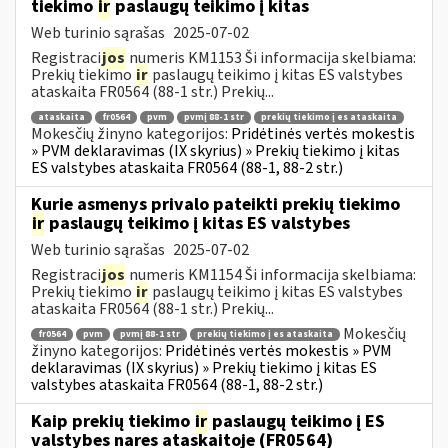
tiekimo
ir
paslaugų teikimo į kitas
Web turinio sąrašas
2025-07-02
Registraci
jos
numeris KM1153 Ši informacija skelbiama:
Prekių tiekimo
ir
paslaugų teikimo į kitas ES valstybes
ataskaita FR0564 (88-1 str.) Prekių...
ataskaita
fr0564
pvm
pvmį 88-1 str
prekių tiekimo į es ataskaita
Mokesčių žinyno kategorijos:
Pridėtinės vertės mokestis
» PVM deklaravimas (IX skyrius) » Prekių tiekimo į kitas
ES valstybes ataskaita FR0564 (88-1, 88-2 str.)
Kurie asmenys privalo pateikti prekių tiekimo
ir
paslaugų teikimo į kitas ES valstybes
Web turinio sąrašas
2025-07-02
Registraci
jos
numeris KM1154 Ši informacija skelbiama:
Prekių tiekimo
ir
paslaugų teikimo į kitas ES valstybes
ataskaita FR0564 (88-1 str.) Prekių...
Mokesčių
fr0564
pvm
pvmį 88-1 str
prekių tiekimo į es ataskaita
žinyno kategorijos:
Pridėtinės vertės mokestis » PVM
deklaravimas (IX skyrius) » Prekių tiekimo į kitas ES
valstybes ataskaita FR0564 (88-1, 88-2 str.)
Kaip prekių tiekimo
ir
paslaugų teikimo į ES
valstybes nares ataskaitoje (FR0564)