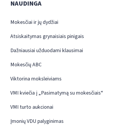
NAUDINGA
Mokesčiai ir jų dydžiai
Atsiskaitymas grynaisiais pinigais
Dažniausiai užduodami klausimai
Mokesčių ABC
Viktorina moksleiviams
VMI kviečia į „Pasimatymą su mokesčiais“
VMI turto aukcionai
Įmonių VDU palyginimas