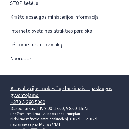
STOP šešėliui
Krašto apsaugos ministerijos informacija
Interneto svetainės atitikties paraiška
Ieškome turto savininkų
Nuorodos
Konsultacijos mokesčių klausimais ir paslaugos
gyventojams:
+370 5 260 5060
Darbo laikas: I-IV 8.00-17.00, V 8.00-15.45.
Prieššventinę dieną - viena valanda trumpiau.
Kiekvieno mėnesio antrą penktadienį 8.00 val. - 12.00 val.
Mano VMI
Paklausimas per