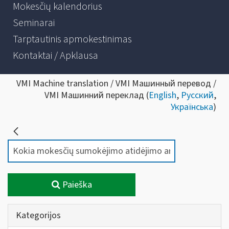
Mokesčių kalendorius
Seminarai
Tarptautinis apmokestinimas
Kontaktai / Apklausa
VMI Machine translation / VMI Машинный перевод /
VMI Машинний переклад (
English
,
Русский
,
Українська
)
Paieška
Kategorijos