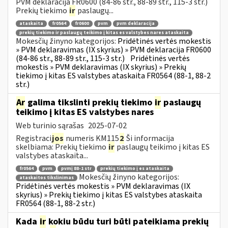
PVM deklaracija FR0600 (84-86 str., 88-89 str., 115-3 str.)
Prekių tiekimo
ir
paslaugų...
ataskaita
fr0564
fr0600
pvm
pvm deklaracija
prekių tiekimo ir paslaugų teikimo į kitas es valstybes nares ataskaita
Mokesčių žinyno kategorijos:
Pridėtinės vertės mokestis
» PVM deklaravimas (IX skyrius) » PVM deklaracija FR0600
(84-86 str., 88-89 str., 115-3 str.)
Pridėtinės vertės
mokestis » PVM deklaravimas (IX skyrius) » Prekių
tiekimo į kitas ES valstybes ataskaita FR0564 (88-1, 88-2
str.)
Ar
galima tikslinti prekių tiekimo
ir
paslaugų
teikimo į kitas ES valstybes nares
Web turinio sąrašas
2025-07-02
Registraci
jos
numeris KM115
2
Ši informacija
skelbiama: Prekių tiekimo
ir
paslaugų teikimo į kitas ES
valstybes ataskaita...
fr0564
pvm
pvmį 88-1 str
prekių tiekimo į es ataskaita
Mokesčių žinyno kategorijos:
ataskaitos tikslinimas
Pridėtinės vertės mokestis » PVM deklaravimas (IX
skyrius) » Prekių tiekimo į kitas ES valstybes ataskaita
FR0564 (88-1, 88-2 str.)
Kada
ir
kokiu būdu turi būti pateikiama prekių