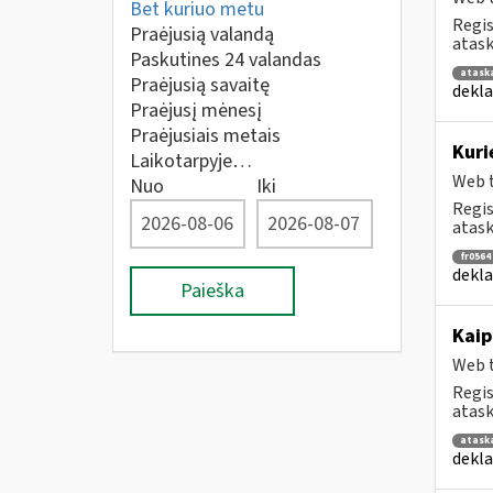
Bet kuriuo metu
Regis
Praėjusią valandą
atask
Paskutines 24 valandas
atask
Praėjusią savaitę
dekla
Praėjusį mėnesį
Praėjusiais metais
Kuri
Laikotarpyje…
Web t
Nuo
Iki
Regis
atask
fr0564
dekla
Paieška
Kaip
Web t
Regis
atask
atask
dekla