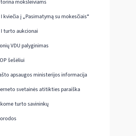
ktorina moksleiviams
I kviečia į „Pasimatymą su mokesčiais“
I turto aukcionai
onių VDU palyginimas
OP šešėliui
ašto apsaugos ministerijos informacija
terneto svetainės atitikties paraiška
škome turto savininkų
orodos