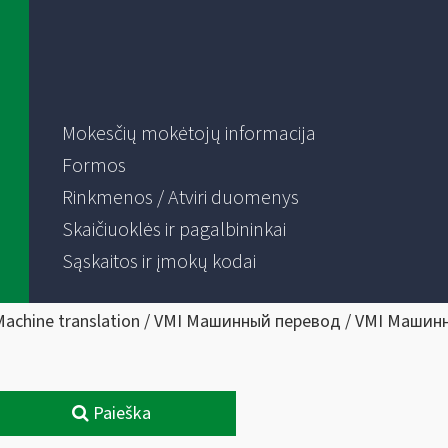
Mokesčių mokėtojų informacija
Formos
Rinkmenos / Atviri duomenys
Skaičiuoklės ir pagalbininkai
Sąskaitos ir įmokų kodai
Machine translation / VMI Машинный перевод / VMI Машин
Paieška