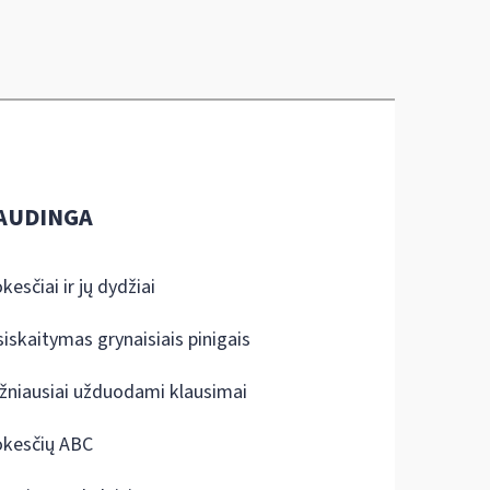
AUDINGA
kesčiai ir jų dydžiai
siskaitymas grynaisiais pinigais
žniausiai užduodami klausimai
kesčių ABC