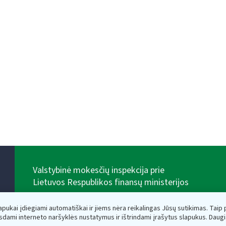
Valstybinė mokesčių inspekcija prie
Lietuvos Respublikos finansų ministerijos
Biudžetinė įstaiga. Juridinio asmens kodas — 188659752,
adresas: Vasario 16-osios g. 14, 01107 Vilnius, Lietuva,
lapukai įdiegiami automatiškai ir jiems nėra reikalingas Jūsų sutikimas. Taip pa
el.paštas:
vmi@vmi.lt
, E. pristatymo dėžutės adresas
sdami interneto naršyklės nustatymus ir ištrindami įrašytus slapukus. Daug
188659752