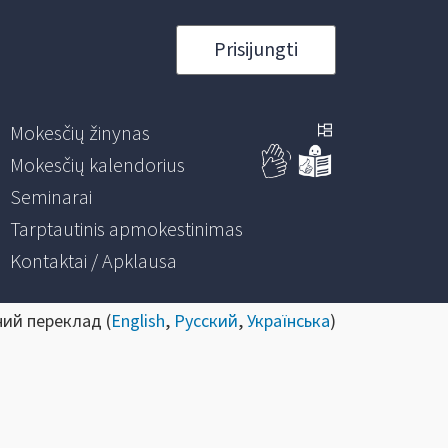
Prisijungti
Mokesčių žinynas
Mokesčių kalendorius
Seminarai
Tarptautinis apmokestinimas
Kontaktai / Apklausa
ний переклад (
English
,
Русский
,
Українська
)