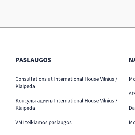
PASLAUGOS
N
Consultations at International House Vilnius /
Mo
Klaipėda
At
Консультации в International House Vilnius /
Klaipėda
Da
VMI teikiamos paslaugos
Mo