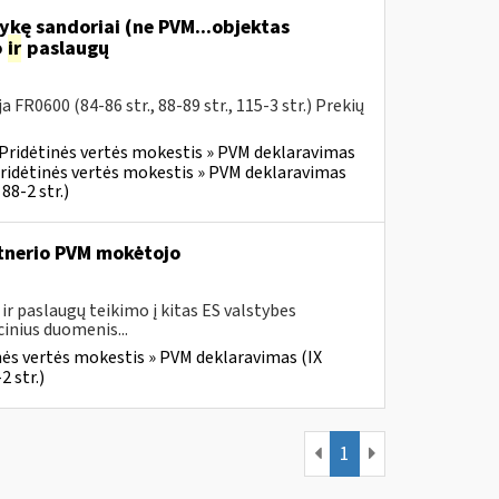
ykę sandoriai (ne PVM...objektas
o
ir
paslaugų
R0600 (84-86 str., 88-89 str., 115-3 str.) Prekių
Pridėtinės vertės mokestis » PVM deklaravimas
ridėtinės vertės mokestis » PVM deklaravimas
88-2 str.)
rtnerio PVM mokėtojo
r paslaugų teikimo į kitas ES valstybes
inius duomenis...
nės vertės mokestis » PVM deklaravimas (IX
2 str.)
1