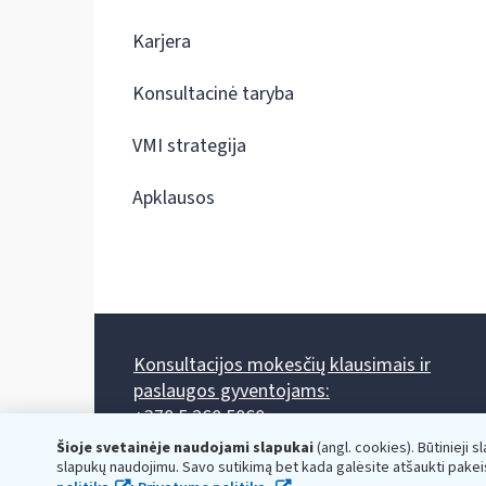
Karjera
Konsultacinė taryba
VMI strategija
Apklausos
Konsultacijos mokesčių klausimais ir
paslaugos gyventojams:
+370 5 260 5060
Darbo laikas: I-IV 8.00-17.00, V 8.00-15.45.
Šioje svetainėje naudojami slapukai
(angl. cookies). Būtinieji s
Prieššventinę dieną - viena valanda trumpiau.
slapukų naudojimu. Savo sutikimą bet kada galėsite atšaukti pakei
Kiekvieno mėnesio antrą penktadienį 8.00 val. - 12.00 val.