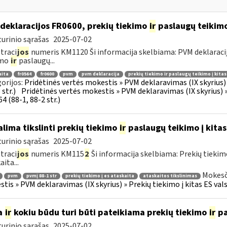
deklaracijos FR0600, prekių tiekimo
ir
paslaugų teikimo 
urinio sąrašas
2025-07-02
traci
jos
numeris KM1120 Ši informacija skelbiama: PVM deklaracija F
imo
ir
paslaugų...
aita
fr0564
fr0600
pvm
pvm deklaracija
prekių tiekimo ir paslaugų teikimo į kita
orijos:
Pridėtinės vertės mokestis » PVM deklaravimas (IX skyrius) »
str.)
Pridėtinės vertės mokestis » PVM deklaravimas (IX skyrius) »
4 (88-1, 88-2 str.)
lima tikslinti prekių tiekimo
ir
paslaugų teikimo į kitas
urinio sąrašas
2025-07-02
traci
jos
numeris KM115
2
Ši informacija skelbiama: Prekių tieki
ita...
Mokesč
pvm
pvmį 88-1 str
prekių tiekimo į es ataskaita
ataskaitos tikslinimas
tis » PVM deklaravimas (IX skyrius) » Prekių tiekimo į kitas ES vals
a
ir
kokiu būdu turi būti pateikiama prekių tiekimo
ir
pa
urinio sąrašas
2025-07-02