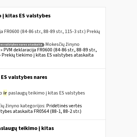
į kitas ES valstybes
R0600 (84-86 str., 88-89 str., 115-3 str.) Prekių
Mokesčių žinyno
s es valstybes nares ataskaita
 PVM deklaracija FR0600 (84-86 str., 88-89 str.,
 Prekių tiekimo į kitas ES valstybes ataskaita
 ES valstybes nares
mo
ir
paslaugų teikimo į kitas ES valstybes
ių žinyno kategorijos:
Pridėtinės vertės
tybes ataskaita FR0564 (88-1, 88-2 str.)
slaugų teikimo į kitas