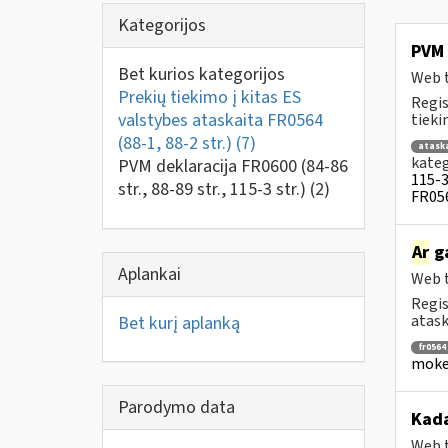
Kategorijos
PVM 
Bet kurios kategorijos
Web t
Prekių tiekimo į kitas ES
Regis
valstybes ataskaita FR0564
tiek
(88-1, 88-2 str.)
(7)
atask
kateg
PVM deklaracija FR0600 (84-86
115-3 
str., 88-89 str., 115-3 str.)
(2)
FR056
Ar
ga
Aplankai
Web t
Regis
ataska
Bet kurį aplanką
fr0564
mokes
Parodymo data
Kad
Web t