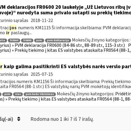
M deklaracijos FR0600 20 laukelyje „Už Lietuvos ribų įv
uvoje)“ nurodyta suma privalo sutapti su prekių tiekim
urinio sąrašas
2018-11-22
traci
jos
numeris KM1115 Ši informacija skelbiama: PVM deklaracija F
imo
ir
paslaugų...
Mokesčių žinyno kategorijos:
aita
fr0564
fr0600
pvm
pvm deklaracija
kyrius) » PVM deklaracija FR0600 (84-86 str., 88-89 str., 115-3 str.)
P
kyrius) » Prekių tiekimo į kitas ES valstybes ataskaita FR0564 (88-1, 
ir
kaip galima pasitikrinti ES valstybės narės verslo pa
urinio sąrašas
2025-07-15
tracijos numeris KM1156 Ši informacija skelbiama: Prekių tiekimo i
aita FR0564 (88-1 str.) ES valstybių narių PVM mokėtojų identifikac
Mokesčių žinyno kategorijos:
Pridėti
pvm
vies
pvm kodo tikrinimas
us) » Prekių tiekimo į kitas ES valstybes ataskaita FR0564 (88-1, 88-
šų(-ai)
Rodoma nuo 1 iki 7 iš 7 irašų.