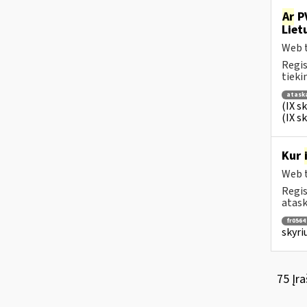
Ar
PV
Liet
Web t
Regis
tiek
atask
(IX s
(IX s
Kur
Web t
Regis
atask
fr0564
skyri
75 Įra