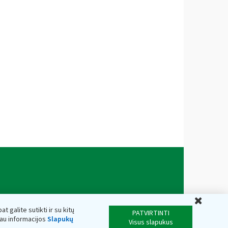
Uždar
t galite sutikti ir su kitų
PATVIRTINTI
iau informacijos
Slapukų
Visus slapukus