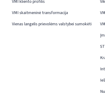
VMI kliento profilis
Vi
VMI skaitmeninė transformacija
VM
Vienas langelis prievolėms valstybei sumokėti
VM
Įm
ST
Kr
In
Ie
Nu