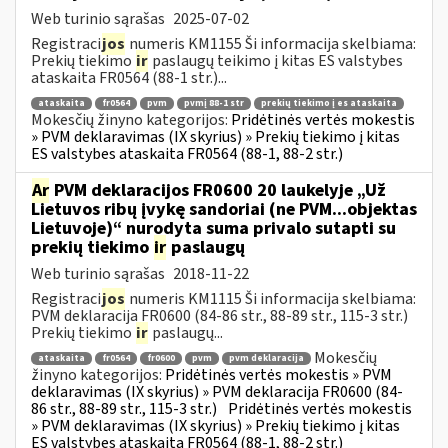
Web turinio sąrašas
2025-07-02
Registraci
jos
numeris KM1155 Ši informacija skelbiama:
Prekių tiekimo
ir
paslaugų teikimo į kitas ES valstybes
ataskaita FR0564 (88-1 str.)...
ataskaita
fr0564
pvm
pvmį 88-1 str
prekių tiekimo į es ataskaita
Mokesčių žinyno kategorijos:
Pridėtinės vertės mokestis
» PVM deklaravimas (IX skyrius) » Prekių tiekimo į kitas
ES valstybes ataskaita FR0564 (88-1, 88-2 str.)
Ar
PVM deklaracijos FR0600 20 laukelyje „Už
Lietuvos ribų įvykę sandoriai (ne PVM...objektas
Lietuvoje)“ nurodyta suma privalo sutapti su
prekių tiekimo
ir
paslaugų
Web turinio sąrašas
2018-11-22
Registraci
jos
numeris KM1115 Ši informacija skelbiama:
PVM deklaracija FR0600 (84-86 str., 88-89 str., 115-3 str.)
Prekių tiekimo
ir
paslaugų...
Mokesčių
ataskaita
fr0564
fr0600
pvm
pvm deklaracija
žinyno kategorijos:
Pridėtinės vertės mokestis » PVM
deklaravimas (IX skyrius) » PVM deklaracija FR0600 (84-
86 str., 88-89 str., 115-3 str.)
Pridėtinės vertės mokestis
» PVM deklaravimas (IX skyrius) » Prekių tiekimo į kitas
ES valstybes ataskaita FR0564 (88-1, 88-2 str.)