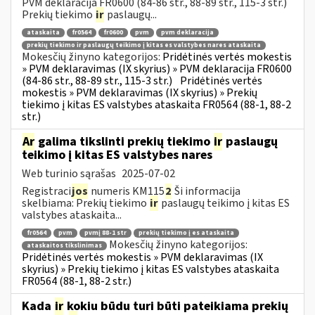
PVM deklaracija FR0600 (84-86 str., 88-89 str., 115-3 str.)
Prekių tiekimo
ir
paslaugų...
ataskaita
fr0564
fr0600
pvm
pvm deklaracija
prekių tiekimo ir paslaugų teikimo į kitas es valstybes nares ataskaita
Mokesčių žinyno kategorijos:
Pridėtinės vertės mokestis
» PVM deklaravimas (IX skyrius) » PVM deklaracija FR0600
(84-86 str., 88-89 str., 115-3 str.)
Pridėtinės vertės
mokestis » PVM deklaravimas (IX skyrius) » Prekių
tiekimo į kitas ES valstybes ataskaita FR0564 (88-1, 88-2
str.)
Ar
galima tikslinti prekių tiekimo
ir
paslaugų
teikimo į kitas ES valstybes nares
Web turinio sąrašas
2025-07-02
Registraci
jos
numeris KM115
2
Ši informacija
skelbiama: Prekių tiekimo
ir
paslaugų teikimo į kitas ES
valstybes ataskaita...
fr0564
pvm
pvmį 88-1 str
prekių tiekimo į es ataskaita
Mokesčių žinyno kategorijos:
ataskaitos tikslinimas
Pridėtinės vertės mokestis » PVM deklaravimas (IX
skyrius) » Prekių tiekimo į kitas ES valstybes ataskaita
FR0564 (88-1, 88-2 str.)
Kada
ir
kokiu būdu turi būti pateikiama prekių