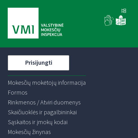
Prisijungti
Mokesčių mokėtojų informacija
Formos
Rinkmenos / Atviri duomenys
Skaičiuoklės ir pagalbininkai
Sąskaitos ir įmokų kodai
Mokesčių žinynas