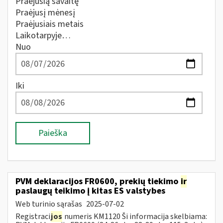
Praėjusią savaitę
Praėjusį mėnesį
Praėjusiais metais
Laikotarpyje…
Nuo
Iki
Paieška
PVM deklaracijos FR0600, prekių tiekimo
ir
paslaugų teikimo į kitas ES valstybes
Web turinio sąrašas
2025-07-02
Registraci
jos
numeris KM1120 Ši informacija skelbiama: