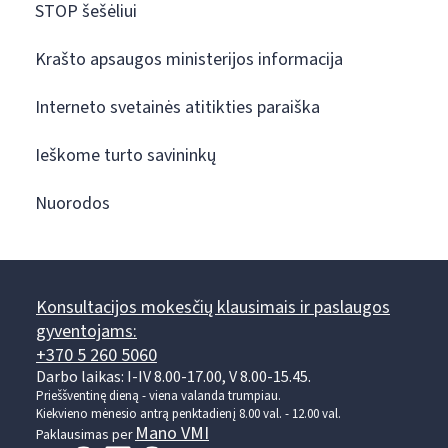
STOP šešėliui
Krašto apsaugos ministerijos informacija
Interneto svetainės atitikties paraiška
Ieškome turto savininkų
Nuorodos
Konsultacijos mokesčių klausimais ir paslaugos
gyventojams:
+370 5 260 5060
Darbo laikas: I-IV 8.00-17.00, V 8.00-15.45.
Prieššventinę dieną - viena valanda trumpiau.
Kiekvieno mėnesio antrą penktadienį 8.00 val. - 12.00 val.
Mano VMI
Paklausimas per