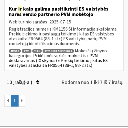
Kur
ir
kaip galima pasitikrinti ES valstybės
narės verslo partnerio PVM mokėtojo
Web turinio sąrašas
2025-07-15
Registracijos numeris KM1156 Ši informacija skelbiama:
Prekių tiekimo ir paslaugų teikimo į kitas ES valstybes
ataskaita FR0564 (88-1 str.) ES valstybių narių PVM
mokėtojų identifikacinius duomenis...
Mokesčių žinyno
fr0564
pvm
vies
pvm kodo tikrinimas
kategorijos:
Pridėtinės vertės mokestis » PVM
deklaravimas (IX skyrius) » Prekių tiekimo į kitas ES
valstybes ataskaita FR0564 (88-1, 88-2 str.)
10 Įrašų(-ai)
Rodoma nuo 1 iki 7 iš 7 irašų.
1