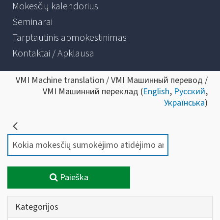
Mokesčių kalendorius
Seminarai
Tarptautinis apmokestinimas
Kontaktai / Apklausa
VMI Machine translation / VMI Машинный перевод /
VMI Машинний переклад (
English
,
Русский
,
Українська
)
Paieška
Kategorijos