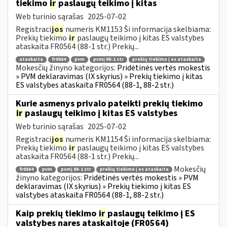
tiekimo
ir
paslaugų teikimo į kitas
Web turinio sąrašas
2025-07-02
Registraci
jos
numeris KM1153 Ši informacija skelbiama:
Prekių tiekimo
ir
paslaugų teikimo į kitas ES valstybes
ataskaita FR0564 (88-1 str.) Prekių...
ataskaita
fr0564
pvm
pvmį 88-1 str
prekių tiekimo į es ataskaita
Mokesčių žinyno kategorijos:
Pridėtinės vertės mokestis
» PVM deklaravimas (IX skyrius) » Prekių tiekimo į kitas
ES valstybes ataskaita FR0564 (88-1, 88-2 str.)
Kurie asmenys privalo pateikti prekių tiekimo
ir
paslaugų teikimo į kitas ES valstybes
Web turinio sąrašas
2025-07-02
Registraci
jos
numeris KM1154 Ši informacija skelbiama:
Prekių tiekimo
ir
paslaugų teikimo į kitas ES valstybes
ataskaita FR0564 (88-1 str.) Prekių...
Mokesčių
fr0564
pvm
pvmį 88-1 str
prekių tiekimo į es ataskaita
žinyno kategorijos:
Pridėtinės vertės mokestis » PVM
deklaravimas (IX skyrius) » Prekių tiekimo į kitas ES
valstybes ataskaita FR0564 (88-1, 88-2 str.)
Kaip prekių tiekimo
ir
paslaugų teikimo į ES
valstybes nares ataskaitoje (FR0564)