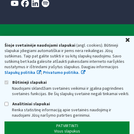
Valstybinė mokesčių inspekcija prie Lietuvos
U
Respublikos finansų ministerijos
Šioje svetainėje naudojami slapukai
(angl. cookies). Būtinieji
slapukai įdiegiami automatiškai ir jiems nėra reikalingas Jūsų
Biudžetinė įstaiga. Juridinio asmens kodas — 188659752,
sutikimas. Taip pat galite sutikti ir su kitų slapukų naudojimu. Savo
adresas: Vasario 16-osios g. 14, 01107 Vilnius, Lietuva, el.paštas:
sutikimą bet kada galėsite atšaukti pakeisdami interneto naršyklės
vmi@vmi.lt
, E. pristatymo dėžutės adresas 188659752
nustatymus ir ištrindami įrašytus slapukus. Daugiau informacijos
Duomenys apie Valstybinę mokesčių inspekciją prie Lietuvos
Slapukų politika
;
Privatumo politika.
Respublikos finansų ministerijos kaupiami ir saugomi Juridinių
asmenų registre
Būtinieji slapukai
Naudojami sklandžiam svetainės veikimui ir įgalina pagrindines
svetainės funkcijas. Be šių slapukų svetainė negali tinkamai veikti.
Analitiniai slapukai
Renka statistinę informaciją apie svetainės naudojimą ir
naudojami Jūsų naršymo patirties gerinimui.
PATVIRTINTI
Visus slapukus