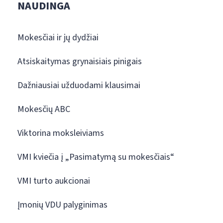
NAUDINGA
Mokesčiai ir jų dydžiai
Atsiskaitymas grynaisiais pinigais
Dažniausiai užduodami klausimai
Mokesčių ABC
Viktorina moksleiviams
VMI kviečia į „Pasimatymą su mokesčiais“
VMI turto aukcionai
Įmonių VDU palyginimas