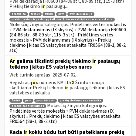
PVM deklaracija FR0600 (84-86 str., 88-89 str., 115-3 str.)
Prekių tiekimo
ir
paslaugų...
ataskaita
fr0564
fr0600
pvm
pvm deklaracija
prekių tiekimo ir paslaugų teikimo į kitas es valstybes nares ataskaita
Mokesčių žinyno kategorijos:
Pridėtinės vertės mokestis
» PVM deklaravimas (IX skyrius) » PVM deklaracija FR0600
(84-86 str., 88-89 str., 115-3 str.)
Pridėtinės vertės
mokestis » PVM deklaravimas (IX skyrius) » Prekių
tiekimo į kitas ES valstybes ataskaita FR0564 (88-1, 88-2
str.)
Ar
galima tikslinti prekių tiekimo
ir
paslaugų
teikimo į kitas ES valstybes nares
Web turinio sąrašas
2025-07-02
Registraci
jos
numeris KM115
2
Ši informacija
skelbiama: Prekių tiekimo
ir
paslaugų teikimo į kitas ES
valstybes ataskaita...
fr0564
pvm
pvmį 88-1 str
prekių tiekimo į es ataskaita
Mokesčių žinyno kategorijos:
ataskaitos tikslinimas
Pridėtinės vertės mokestis » PVM deklaravimas (IX
skyrius) » Prekių tiekimo į kitas ES valstybes ataskaita
FR0564 (88-1, 88-2 str.)
Kada
ir
kokiu būdu turi būti pateikiama prekių