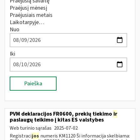
Praėjusią savaitę
Praėjusį mėnesį
Praėjusiais metais
Laikotarpyje…
Nuo
Iki
Paieška
PVM deklaracijos FR0600, prekių tiekimo
ir
paslaugų teikimo į kitas ES valstybes
Web turinio sąrašas
2025-07-02
Registraci
jos
numeris KM1120 Ši informacija skelbiama: