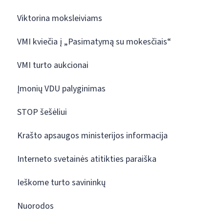
Viktorina moksleiviams
VMI kviečia į „Pasimatymą su mokesčiais“
VMI turto aukcionai
Įmonių VDU palyginimas
STOP šešėliui
Krašto apsaugos ministerijos informacija
Interneto svetainės atitikties paraiška
Ieškome turto savininkų
Nuorodos