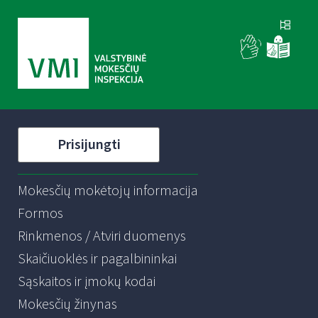
Prisijungti
Mokesčių mokėtojų informacija
Formos
Rinkmenos / Atviri duomenys
Skaičiuoklės ir pagalbininkai
Sąskaitos ir įmokų kodai
Mokesčių žinynas