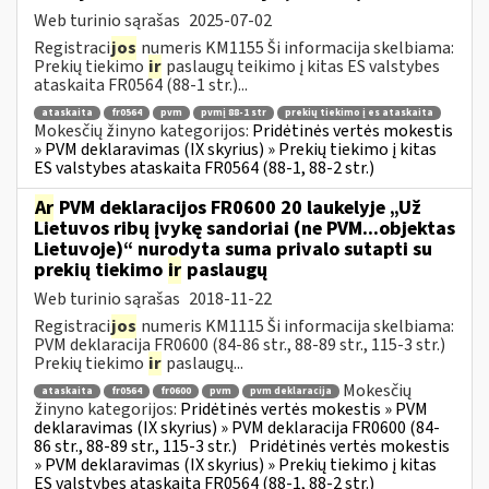
Web turinio sąrašas
2025-07-02
Registraci
jos
numeris KM1155 Ši informacija skelbiama:
Prekių tiekimo
ir
paslaugų teikimo į kitas ES valstybes
ataskaita FR0564 (88-1 str.)...
ataskaita
fr0564
pvm
pvmį 88-1 str
prekių tiekimo į es ataskaita
Mokesčių žinyno kategorijos:
Pridėtinės vertės mokestis
» PVM deklaravimas (IX skyrius) » Prekių tiekimo į kitas
ES valstybes ataskaita FR0564 (88-1, 88-2 str.)
Ar
PVM deklaracijos FR0600 20 laukelyje „Už
Lietuvos ribų įvykę sandoriai (ne PVM...objektas
Lietuvoje)“ nurodyta suma privalo sutapti su
prekių tiekimo
ir
paslaugų
Web turinio sąrašas
2018-11-22
Registraci
jos
numeris KM1115 Ši informacija skelbiama:
PVM deklaracija FR0600 (84-86 str., 88-89 str., 115-3 str.)
Prekių tiekimo
ir
paslaugų...
Mokesčių
ataskaita
fr0564
fr0600
pvm
pvm deklaracija
žinyno kategorijos:
Pridėtinės vertės mokestis » PVM
deklaravimas (IX skyrius) » PVM deklaracija FR0600 (84-
86 str., 88-89 str., 115-3 str.)
Pridėtinės vertės mokestis
» PVM deklaravimas (IX skyrius) » Prekių tiekimo į kitas
ES valstybes ataskaita FR0564 (88-1, 88-2 str.)