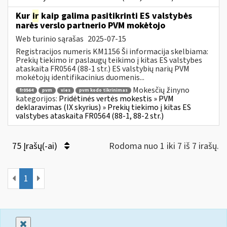
Kur
ir
kaip galima pasitikrinti ES valstybės
narės verslo partnerio PVM mokėtojo
Web turinio sąrašas
2025-07-15
Registracijos numeris KM1156 Ši informacija skelbiama:
Prekių tiekimo ir paslaugų teikimo į kitas ES valstybes
ataskaita FR0564 (88-1 str.) ES valstybių narių PVM
mokėtojų identifikacinius duomenis...
Mokesčių žinyno
fr0564
pvm
vies
pvm kodo tikrinimas
kategorijos:
Pridėtinės vertės mokestis » PVM
deklaravimas (IX skyrius) » Prekių tiekimo į kitas ES
valstybes ataskaita FR0564 (88-1, 88-2 str.)
75 Įrašų(-ai)
Rodoma nuo 1 iki 7 iš 7 irašų.
1
Uždaryti