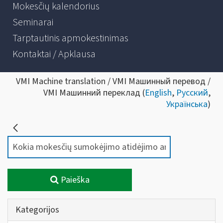
Mokesčių kalendorius
Seminarai
Tarptautinis apmokestinimas
Kontaktai / Apklausa
VMI Machine translation / VMI Машинный перевод /
VMI Машинний переклад (
English
,
Русский
,
Українська
)
Paieška
Kategorijos