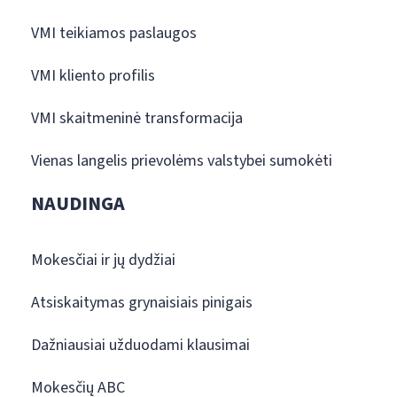
VMI teikiamos paslaugos
VMI kliento profilis
VMI skaitmeninė transformacija
Vienas langelis prievolėms valstybei sumokėti
NAUDINGA
Mokesčiai ir jų dydžiai
Atsiskaitymas grynaisiais pinigais
Dažniausiai užduodami klausimai
Mokesčių ABC