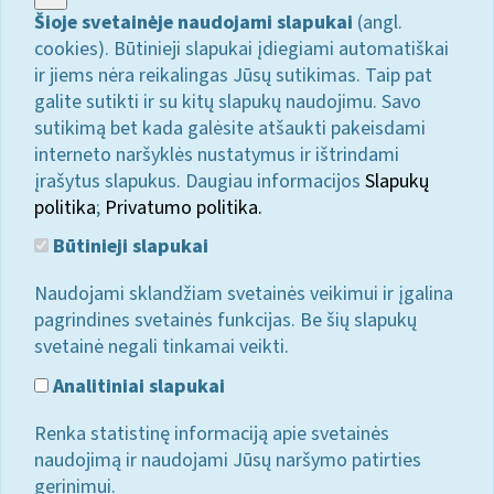
Šioje svetainėje naudojami slapukai
(angl.
cookies). Būtinieji slapukai įdiegiami automatiškai
ir jiems nėra reikalingas Jūsų sutikimas. Taip pat
galite sutikti ir su kitų slapukų naudojimu. Savo
sutikimą bet kada galėsite atšaukti pakeisdami
interneto naršyklės nustatymus ir ištrindami
įrašytus slapukus. Daugiau informacijos
Slapukų
politika
;
Privatumo politika.
Būtinieji slapukai
Naudojami sklandžiam svetainės veikimui ir įgalina
pagrindines svetainės funkcijas. Be šių slapukų
svetainė negali tinkamai veikti.
Analitiniai slapukai
Renka statistinę informaciją apie svetainės
naudojimą ir naudojami Jūsų naršymo patirties
gerinimui.