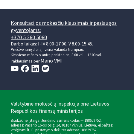
Konsultacijos mokesčių klausimais ir paslaugos
gyventojams:
+370 5 260 5060
Darbo laikas: I-IV 8.00-17.00, V 8.00-15.45.
Prieššventinę dieną - viena valanda trumpiau.
Kiekvieno mėnesio antrą penktadienį 8.00 val. - 12.00 val.
Mano VMI
Paklausimas per
Valstybinė mokesčių inspekcija prie Lietuvos
Respublikos finansų ministerijos
Biudžetinė įstaiga. Juridinio asmens kodas — 188659752,
adresas: Vasario 16-osios g. 14, 01107 Vilnius, Lietuva, el.paštas:
vmi@vmi.lt
, E. pristatymo dėžutės adresas 188659752