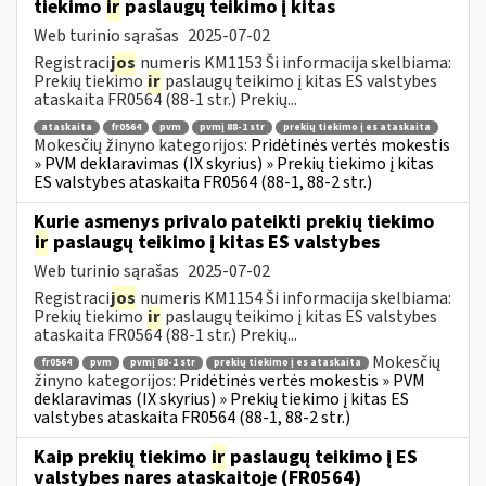
tiekimo
ir
paslaugų teikimo į kitas
Web turinio sąrašas
2025-07-02
Registraci
jos
numeris KM1153 Ši informacija skelbiama:
Prekių tiekimo
ir
paslaugų teikimo į kitas ES valstybes
ataskaita FR0564 (88-1 str.) Prekių...
ataskaita
fr0564
pvm
pvmį 88-1 str
prekių tiekimo į es ataskaita
Mokesčių žinyno kategorijos:
Pridėtinės vertės mokestis
» PVM deklaravimas (IX skyrius) » Prekių tiekimo į kitas
ES valstybes ataskaita FR0564 (88-1, 88-2 str.)
Kurie asmenys privalo pateikti prekių tiekimo
ir
paslaugų teikimo į kitas ES valstybes
Web turinio sąrašas
2025-07-02
Registraci
jos
numeris KM1154 Ši informacija skelbiama:
Prekių tiekimo
ir
paslaugų teikimo į kitas ES valstybes
ataskaita FR0564 (88-1 str.) Prekių...
Mokesčių
fr0564
pvm
pvmį 88-1 str
prekių tiekimo į es ataskaita
žinyno kategorijos:
Pridėtinės vertės mokestis » PVM
deklaravimas (IX skyrius) » Prekių tiekimo į kitas ES
valstybes ataskaita FR0564 (88-1, 88-2 str.)
Kaip prekių tiekimo
ir
paslaugų teikimo į ES
valstybes nares ataskaitoje (FR0564)