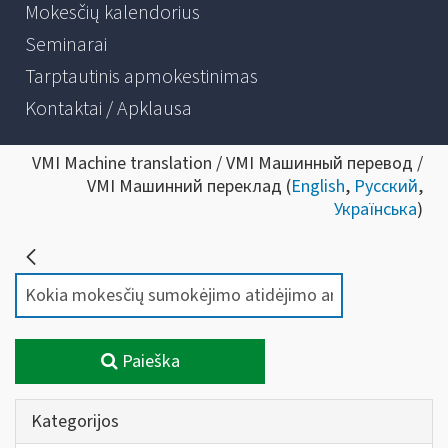
Mokesčių kalendorius
Seminarai
Tarptautinis apmokestinimas
Kontaktai / Apklausa
VMI Machine translation / VMI Машинный перевод /
VMI Машинний переклад (
English
,
Русский
,
Українська
)
Paieška
Kategorijos