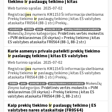
tiekimo
ir
paslaugų teikimo į kitas
Web turinio sąrašas
2025-07-02
Registraci
jos
numeris KM1153 Ši informacija skelbiama:
Prekių tiekimo
ir
paslaugų teikimo į kitas ES valstybes
ataskaita FR0564 (88-1 str.) Prekių...
ataskaita
fr0564
pvm
pvmį 88-1 str
prekių tiekimo į es ataskaita
Mokesčių žinyno kategorijos:
Pridėtinės vertės mokestis
» PVM deklaravimas (IX skyrius) » Prekių tiekimo į kitas
ES valstybes ataskaita FR0564 (88-1, 88-2 str.)
Kurie asmenys privalo pateikti prekių tiekimo
ir
paslaugų teikimo į kitas ES valstybes
Web turinio sąrašas
2025-07-02
Registraci
jos
numeris KM1154 Ši informacija skelbiama:
Prekių tiekimo
ir
paslaugų teikimo į kitas ES valstybes
ataskaita FR0564 (88-1 str.) Prekių...
Mokesčių
fr0564
pvm
pvmį 88-1 str
prekių tiekimo į es ataskaita
žinyno kategorijos:
Pridėtinės vertės mokestis » PVM
deklaravimas (IX skyrius) » Prekių tiekimo į kitas ES
valstybes ataskaita FR0564 (88-1, 88-2 str.)
Kaip prekių tiekimo
ir
paslaugų teikimo į ES
valstybes nares ataskaitoje (FR0564)