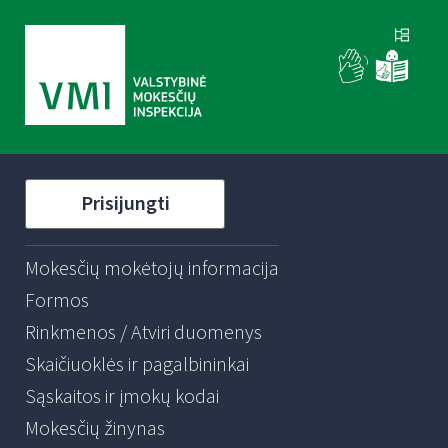
Prisijungti
Mokesčių mokėtojų informacija
Formos
Rinkmenos / Atviri duomenys
Skaičiuoklės ir pagalbininkai
Sąskaitos ir įmokų kodai
Mokesčių žinynas