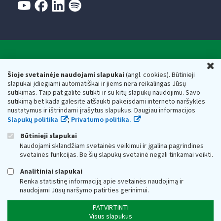
Valstybinė mokesčių inspekcija prie Lietuvos
U
Respublikos finansų ministerijos
Šioje svetainėje naudojami slapukai
(angl. cookies). Būtinieji
slapukai įdiegiami automatiškai ir jiems nėra reikalingas Jūsų
Biudžetinė įstaiga. Juridinio asmens kodas — 188659752,
sutikimas. Taip pat galite sutikti ir su kitų slapukų naudojimu. Savo
adresas: Vasario 16-osios g. 14, 01107 Vilnius, Lietuva, el.paštas:
sutikimą bet kada galėsite atšaukti pakeisdami interneto naršyklės
vmi@vmi.lt
, E. pristatymo dėžutės adresas 188659752
nustatymus ir ištrindami įrašytus slapukus. Daugiau informacijos
Duomenys apie Valstybinę mokesčių inspekciją prie Lietuvos
Slapukų politika
;
Privatumo politika.
Respublikos finansų ministerijos kaupiami ir saugomi Juridinių
asmenų registre
Būtinieji slapukai
Naudojami sklandžiam svetainės veikimui ir įgalina pagrindines
svetainės funkcijas. Be šių slapukų svetainė negali tinkamai veikti.
Analitiniai slapukai
Renka statistinę informaciją apie svetainės naudojimą ir
naudojami Jūsų naršymo patirties gerinimui.
PATVIRTINTI
Visus slapukus