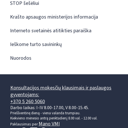
STOP šešėliui
Krašto apsaugos ministerijos informacija
Interneto svetainės atitikties paraiška
Ieškome turto savininkų
Nuorodos
Konsultacijos mokesčių klausimais ir paslaugos
gyventojams:
+370 5 260 5060
Darbo laikas: I-IV 8.00-17.00, V 8.00-15.45.
Prieššventinę dieną - viena valanda trumpiau.
Kiekvieno mėnesio antrą penktadienį 8.00 val. - 12.00 val.
Mano VMI
Paklausimas per