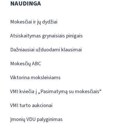
NAUDINGA
Mokesčiai ir jų dydžiai
Atsiskaitymas grynaisiais pinigais
Dažniausiai užduodami klausimai
Mokesčių ABC
Viktorina moksleiviams
VMI kviečia į „Pasimatymą su mokesčiais“
VMI turto aukcionai
Įmonių VDU palyginimas