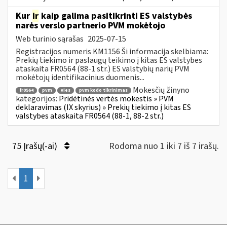
Kur
ir
kaip galima pasitikrinti ES valstybės
narės verslo partnerio PVM mokėtojo
Web turinio sąrašas
2025-07-15
Registracijos numeris KM1156 Ši informacija skelbiama:
Prekių tiekimo ir paslaugų teikimo į kitas ES valstybes
ataskaita FR0564 (88-1 str.) ES valstybių narių PVM
mokėtojų identifikacinius duomenis...
Mokesčių žinyno
fr0564
pvm
vies
pvm kodo tikrinimas
kategorijos:
Pridėtinės vertės mokestis » PVM
deklaravimas (IX skyrius) » Prekių tiekimo į kitas ES
valstybes ataskaita FR0564 (88-1, 88-2 str.)
75 Įrašų(-ai)
Rodoma nuo 1 iki 7 iš 7 irašų.
1