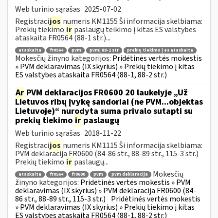
Web turinio sąrašas
2025-07-02
Registraci
jos
numeris KM1155 Ši informacija skelbiama:
Prekių tiekimo
ir
paslaugų teikimo į kitas ES valstybes
ataskaita FR0564 (88-1 str.)...
ataskaita
fr0564
pvm
pvmį 88-1 str
prekių tiekimo į es ataskaita
Mokesčių žinyno kategorijos:
Pridėtinės vertės mokestis
» PVM deklaravimas (IX skyrius) » Prekių tiekimo į kitas
ES valstybes ataskaita FR0564 (88-1, 88-2 str.)
Ar
PVM deklaracijos FR0600 20 laukelyje „Už
Lietuvos ribų įvykę sandoriai (ne PVM...objektas
Lietuvoje)“ nurodyta suma privalo sutapti su
prekių tiekimo
ir
paslaugų
Web turinio sąrašas
2018-11-22
Registraci
jos
numeris KM1115 Ši informacija skelbiama:
PVM deklaracija FR0600 (84-86 str., 88-89 str., 115-3 str.)
Prekių tiekimo
ir
paslaugų...
Mokesčių
ataskaita
fr0564
fr0600
pvm
pvm deklaracija
žinyno kategorijos:
Pridėtinės vertės mokestis » PVM
deklaravimas (IX skyrius) » PVM deklaracija FR0600 (84-
86 str., 88-89 str., 115-3 str.)
Pridėtinės vertės mokestis
» PVM deklaravimas (IX skyrius) » Prekių tiekimo į kitas
ES valstybes ataskaita FR0564 (88-1, 88-2 str.)