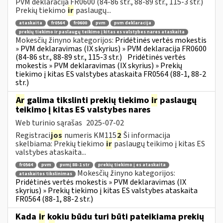
PVM deklaracija FR0600 (84-86 str., 88-89 str., 115-3 str.)
Prekių tiekimo
ir
paslaugų...
ataskaita
fr0564
fr0600
pvm
pvm deklaracija
prekių tiekimo ir paslaugų teikimo į kitas es valstybes nares ataskaita
Mokesčių žinyno kategorijos:
Pridėtinės vertės mokestis
» PVM deklaravimas (IX skyrius) » PVM deklaracija FR0600
(84-86 str., 88-89 str., 115-3 str.)
Pridėtinės vertės
mokestis » PVM deklaravimas (IX skyrius) » Prekių
tiekimo į kitas ES valstybes ataskaita FR0564 (88-1, 88-2
str.)
Ar
galima tikslinti prekių tiekimo
ir
paslaugų
teikimo į kitas ES valstybes nares
Web turinio sąrašas
2025-07-02
Registraci
jos
numeris KM115
2
Ši informacija
skelbiama: Prekių tiekimo
ir
paslaugų teikimo į kitas ES
valstybes ataskaita...
fr0564
pvm
pvmį 88-1 str
prekių tiekimo į es ataskaita
Mokesčių žinyno kategorijos:
ataskaitos tikslinimas
Pridėtinės vertės mokestis » PVM deklaravimas (IX
skyrius) » Prekių tiekimo į kitas ES valstybes ataskaita
FR0564 (88-1, 88-2 str.)
Kada
ir
kokiu būdu turi būti pateikiama prekių