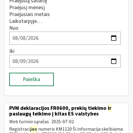
Praėjusią savaitę
Praėjusį mėnesį
Praėjusiais metais
Laikotarpyje…
Nuo
Iki
Paieška
PVM deklaracijos FR0600, prekių tiekimo
ir
paslaugų teikimo į kitas ES valstybes
Web turinio sąrašas
2025-07-02
Registraci
jos
numeris KM1120 Ši informacija skelbiama: