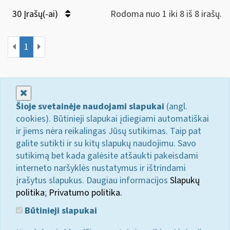
30 Įrašų(-ai)
Rodoma nuo 1 iki 8 iš 8 irašų.
1
Uždaryti
Šioje svetainėje naudojami slapukai
(angl.
cookies). Būtinieji slapukai įdiegiami automatiškai
ir jiems nėra reikalingas Jūsų sutikimas. Taip pat
galite sutikti ir su kitų slapukų naudojimu. Savo
sutikimą bet kada galėsite atšaukti pakeisdami
interneto naršyklės nustatymus ir ištrindami
įrašytus slapukus. Daugiau informacijos
Slapukų
politika
;
Privatumo politika.
Būtinieji slapukai