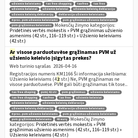
užsienio keleiviams
tax free shopping
taxfree
tax free
užsienio keleiviai
užsienio keleiviui
užsienio keleivių deklaracija
užsienio keleivių deklaracijų
deklaracija užsienio keleiviams
0 proc. pvm užsienio keleiviams
pvm grąžinimas užsienio keleiviams
Mokesčių žinyno kategorijos:
pvm grąžinimas keleiviams
Pridėtinės vertės mokestis » PVM grąžinimas užsienio
asmenims (42 str., 116–119 str.) » Užsienio keleiviams
(42 str.)
Ar
visose parduotuvėse grąžinamas PVM už
užsienio keleivio įsigytas prekes?
Web turinio sąrašas
2026-04-16
Registracijos numeris KM1166 Ši informacija skelbiama:
Užsienio keleiviams (4
2
str.) Ne, PVM grąžinamas ne
visose parduotuvėse. PVM gali būti grąžinamas tik tose...
tax free shoping
pvmį 42 str
pvm grąžinimas
užsienio keleiviams
tax free shopping
taxfree
tax free
užsienio keleiviai
užsienio keleiviui
užsienio keleivių deklaracija
užsienio keleivių deklaracijų
deklaracija užsienio keleiviams
0 proc. pvm užsienio keleiviams
pvm grąžinimas užsienio keleiviams
Mokesčių žinyno
pvm grąžinimas keleiviams
40 eurų
kategorijos:
Pridėtinės vertės mokestis » PVM
grąžinimas užsienio asmenims (42 str., 116–119 str.) »
Užsienio keleiviams (42 str.)