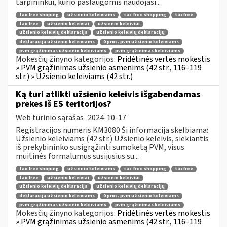
tarpininkui, kurio paslaugomis naudojasi...
tax free shoping
užsienio keleiviams
tax free shopping
taxfree
tax free
užsienio keleiviai
užsienio keleiviui
užsienio keleivių deklaracija
užsienio keleivių deklaracijų
deklaracija užsienio keleiviams
0 proc. pvm užsienio keleiviams
pvm grąžinimas užsienio keleiviams
pvm grąžinimas keleiviams
Mokesčių žinyno kategorijos:
Pridėtinės vertės mokestis
» PVM grąžinimas užsienio asmenims (42 str., 116–119
str.) » Užsienio keleiviams (42 str.)
Ką turi atlikti užsienio keleivis išgabendamas
prekes iš ES teritorijos?
Web turinio sąrašas
2024-10-17
Registracijos numeris KM3080 Ši informacija skelbiama:
Užsienio keleiviams (42 str.) Užsienio keleivis, siekiantis
iš prekybininko susigrąžinti sumokėtą PVM, visus
muitinės formalumus susijusius su...
tax free shoping
užsienio keleiviams
tax free shopping
taxfree
tax free
užsienio keleiviai
užsienio keleiviui
užsienio keleivių deklaracija
užsienio keleivių deklaracijų
deklaracija užsienio keleiviams
0 proc. pvm užsienio keleiviams
pvm grąžinimas užsienio keleiviams
pvm grąžinimas keleiviams
Mokesčių žinyno kategorijos:
Pridėtinės vertės mokestis
» PVM grąžinimas užsienio asmenims (42 str., 116–119