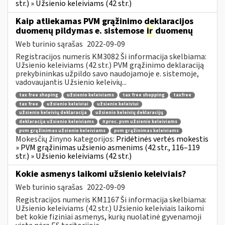
str.) » Užsienio keleiviams (42 str.)
Kaip atliekamas PVM grąžinimo deklaracijos
duomenų pildymas e. sistemose
ir
duomenų
Web turinio sąrašas
2022-09-09
Registracijos numeris KM3082 Ši informacija skelbiama:
Užsienio keleiviams (42 str.) PVM grąžinimo deklaraciją
prekybininkas užpildo savo naudojamoje e. sistemoje,
vadovaujantis Užsienio keleivių...
tax free shoping
užsienio keleiviams
tax free shopping
taxfree
tax free
užsienio keleiviai
užsienio keleiviui
užsienio keleivių deklaracija
užsienio keleivių deklaracijų
deklaracija užsienio keleiviams
0 proc. pvm užsienio keleiviams
pvm grąžinimas užsienio keleiviams
pvm grąžinimas keleiviams
Mokesčių žinyno kategorijos:
Pridėtinės vertės mokestis
» PVM grąžinimas užsienio asmenims (42 str., 116–119
str.) » Užsienio keleiviams (42 str.)
Kokie asmenys laikomi užsienio keleiviais?
Web turinio sąrašas
2022-09-09
Registracijos numeris KM1167 Ši informacija skelbiama:
Užsienio keleiviams (42 str.) Užsienio keleiviais laikomi
bet kokie fiziniai asmenys, kurių nuolatinė gyvenamoji