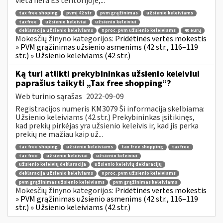
vieta nėra ES teritorijoje,...
tax free shoping
pvmį 42 str
pvm grąžinimas
užsienio keleiviams
taxfree
užsienio keleiviai
užsienio keleiviui
deklaracija užsienio keleiviams
0 proc. pvm užsienio keleiviams
40 eurų
Mokesčių žinyno kategorijos:
Pridėtinės vertės mokestis
» PVM grąžinimas užsienio asmenims (42 str., 116–119
str.) » Užsienio keleiviams (42 str.)
Ką turi atlikti prekybininkas užsienio keleiviui
paprašius taikyti „Tax free shopping“?
Web turinio sąrašas
2022-09-09
Registracijos numeris KM3079 Ši informacija skelbiama:
Užsienio keleiviams (42 str.) Prekybininkas įsitikinęs,
kad prekių pirkėjas yra užsienio keleivis ir, kad jis perka
prekių ne mažiau kaip už...
tax free shoping
užsienio keleiviams
tax free shopping
taxfree
tax free
užsienio keleiviai
užsienio keleiviui
užsienio keleivių deklaracija
užsienio keleivių deklaracijų
deklaracija užsienio keleiviams
0 proc. pvm užsienio keleiviams
pvm grąžinimas užsienio keleiviams
pvm grąžinimas keleiviams
Mokesčių žinyno kategorijos:
Pridėtinės vertės mokestis
» PVM grąžinimas užsienio asmenims (42 str., 116–119
str.) » Užsienio keleiviams (42 str.)