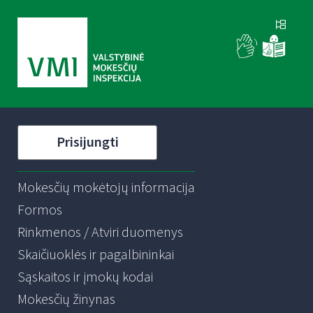
Prisijungti
Mokesčių mokėtojų informacija
Formos
Rinkmenos / Atviri duomenys
Skaičiuoklės ir pagalbininkai
Sąskaitos ir įmokų kodai
Mokesčių žinynas