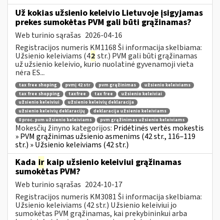
Už kokias užsienio keleivio Lietuvoje įsigyjamas
prekes sumokėtas PVM gali būti grąžinamas?
Web turinio sąrašas
2026-04-16
Registracijos numeris KM1168 Ši informacija skelbiama:
Užsienio keleiviams (4
2
str.) PVM gali būti grąžinamas
už užsienio keleivio, kurio nuolatinė gyvenamoji vieta
nėra ES...
tax free shoping
pvmį 42 str
pvm grąžinimas
užsienio keleiviams
tax free shopping
taxfree
tax free
užsienio keleiviai
užsienio keleiviui
užsienio keleivių deklaracija
užsienio keleivių deklaracijų
deklaracija užsienio keleiviams
0 proc. pvm užsienio keleiviams
pvm grąžinimas užsienio keleiviams
Mokesčių žinyno kategorijos:
Pridėtinės vertės mokestis
» PVM grąžinimas užsienio asmenims (42 str., 116–119
str.) » Užsienio keleiviams (42 str.)
Kada
ir
kaip užsienio keleiviui grąžinamas
sumokėtas PVM?
Web turinio sąrašas
2024-10-17
Registracijos numeris KM3081 Ši informacija skelbiama:
Užsienio keleiviams (42 str.) Užsienio keleiviui jo
sumokėtas PVM grąžinamas, kai prekybininkui arba