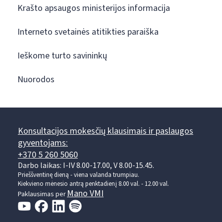
Krašto apsaugos ministerijos informacija
Interneto svetainės atitikties paraiška
Ieškome turto savininkų
Nuorodos
Konsultacijos mokesčių klausimais ir paslaugos
gyventojams:
+370 5 260 5060
Darbo laikas: I-IV 8.00-17.00, V 8.00-15.45.
Prieššventinę dieną - viena valanda trumpiau.
Kiekvieno mėnesio antrą penktadienį 8.00 val. - 12.00 val.
Mano VMI
Paklausimas per