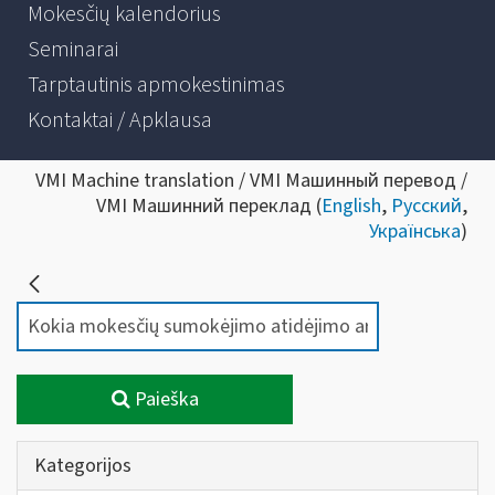
Mokesčių kalendorius
Seminarai
Tarptautinis apmokestinimas
Kontaktai / Apklausa
VMI Machine translation / VMI Машинный перевод /
VMI Машинний переклад (
English
,
Русский
,
Українська
)
Paieška
Kategorijos