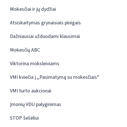
Mokesčiai ir jų dydžiai
Atsiskaitymas grynaisiais pinigais
Dažniausiai užduodami klausimai
Mokesčių ABC
Viktorina moksleiviams
VMI kviečia į „Pasimatymą su mokesčiais“
VMI turto aukcionai
Įmonių VDU palyginimas
STOP šešėliui