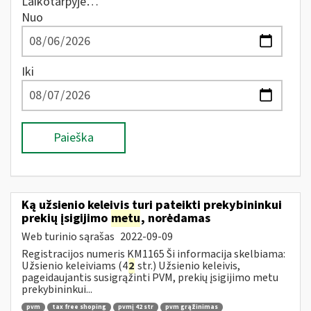
Laikotarpyje…
Nuo
Iki
Paieška
Ką užsienio keleivis turi pateikti prekybininkui
prekių įsigijimo
metu
, norėdamas
Web turinio sąrašas
2022-09-09
Registracijos numeris KM1165 Ši informacija skelbiama:
Užsienio keleiviams (4
2
str.) Užsienio keleivis,
pageidaujantis susigrąžinti PVM, prekių įsigijimo metu
prekybininkui...
pvm
tax free shoping
pvmį 42 str
pvm grąžinimas