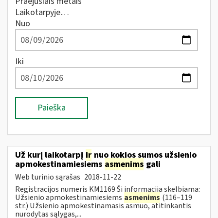
Praėjusiais metais
Laikotarpyje…
Nuo
Iki
Paieška
Už kurį laikotarpį
ir
nuo kokios sumos užsienio
apmokestinamiesiems
asmenims
gali
Web turinio sąrašas
2018-11-22
Registracijos numeris KM1169 Ši informacija skelbiama:
Užsienio apmokestinamiesiems
asmenims
(116–119
str.) Užsienio apmokestinamasis asmuo, atitinkantis
nurodytas sąlygas,...