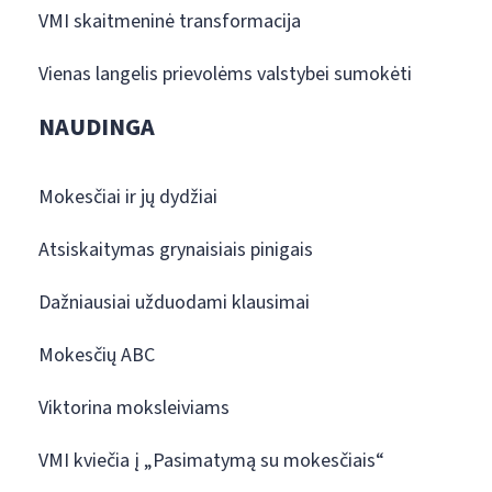
VMI skaitmeninė transformacija
Vienas langelis prievolėms valstybei sumokėti
NAUDINGA
Mokesčiai ir jų dydžiai
Atsiskaitymas grynaisiais pinigais
Dažniausiai užduodami klausimai
Mokesčių ABC
Viktorina moksleiviams
VMI kviečia į „Pasimatymą su mokesčiais“