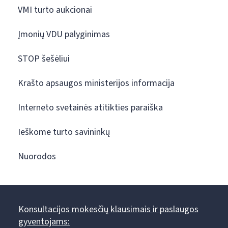
VMI turto aukcionai
Įmonių VDU palyginimas
STOP šešėliui
Krašto apsaugos ministerijos informacija
Interneto svetainės atitikties paraiška
Ieškome turto savininkų
Nuorodos
Konsultacijos mokesčių klausimais ir paslaugos
gyventojams: