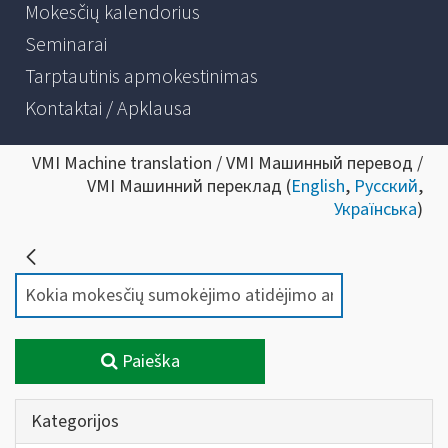
Mokesčių kalendorius
Seminarai
Tarptautinis apmokestinimas
Kontaktai / Apklausa
VMI Machine translation / VMI Машинный перевод /
VMI Машинний переклад (
English
,
Русский
,
Українська
)
Paieška
Kategorijos