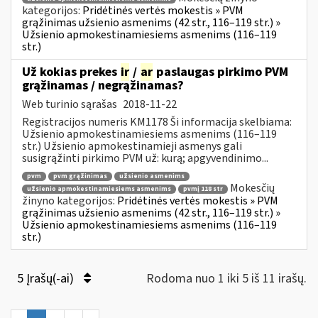
kategorijos:
Pridėtinės vertės mokestis » PVM
grąžinimas užsienio asmenims (42 str., 116–119 str.) »
Užsienio apmokestinamiesiems asmenims (116–119
str.)
Už kokias prekes
ir
/
ar
paslaugas pirkimo PVM
grąžinamas / negrąžinamas?
Web turinio sąrašas
2018-11-22
Registracijos numeris KM1178 Ši informacija skelbiama:
Užsienio apmokestinamiesiems asmenims (116–119
str.) Užsienio apmokestinamieji asmenys gali
susigrąžinti pirkimo PVM už: kurą; apgyvendinimo...
pvm
pvm grąžinimas
užsienio asmenims
Mokesčių
užsienio apmokestinamiesiems asmenims
pvmį 118 str
žinyno kategorijos:
Pridėtinės vertės mokestis » PVM
grąžinimas užsienio asmenims (42 str., 116–119 str.) »
Užsienio apmokestinamiesiems asmenims (116–119
str.)
5 Įrašų(-ai)
Rodoma nuo 1 iki 5 iš 11 irašų.