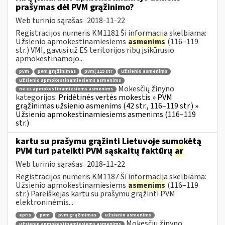
prašymas dėl PVM grąžinimo?
Web turinio sąrašas
2018-11-22
Registracijos numeris KM1181 Ši informacija skelbiama:
Užsienio apmokestinamiesiems
asmenims
(116–119
str.) VMI, gavusi už ES teritorijos ribų įsikūrusio
apmokestinamojo...
pvm
pvm grąžinimas
pvmį 119 str
užsienio asmenims
užsienio apmokestinamiesiems asmenims
Mokesčių žinyno
ne es apmokestinamiesiems asmenims
kategorijos:
Pridėtinės vertės mokestis » PVM
grąžinimas užsienio asmenims (42 str., 116–119 str.) »
Užsienio apmokestinamiesiems asmenims (116–119
str.)
kartu su prašymu grąžinti Lietuvoje sumokėtą
PVM turi pateikti PVM sąskaitų faktūrų
ar
Web turinio sąrašas
2018-11-22
Registracijos numeris KM1187 Ši informacija skelbiama:
Užsienio apmokestinamiesiems
asmenims
(116–119
str.) Pareiškėjas kartu su prašymu grąžinti PVM
elektroninėmis...
epris
pvm
pvm grąžinimas
užsienio asmenims
Mokesčių žinyno
užsienio apmokestinamiesiems asmenims