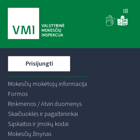
Prisijungti
Mokesčių mokėtojų informacija
Formos
Rinkmenos / Atviri duomenys
Skaičiuoklės ir pagalbininkai
Sąskaitos ir įmokų kodai
Mokesčių žinynas