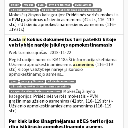
50 eur
400 eur
pvm
pvm grąžinimas
pvmį 119 str
užsienio asmenims
užsienio apmokestinamiesiems asmenims
Mokesčių žinyno kategorijos:
Pridėtinės vertės mokestis
» PVM grąžinimas užsienio asmenims (42 str., 116–119
str.) » Užsienio apmokestinamiesiems asmenims (116–
119 str.)
Kada
ir
kokius dokumentus turi pateikti kitoje
valstybėje narėje įsikūręs apmokestinamasis
Web turinio sąrašas
2018-11-22
Registracijos numeris KM1185 Ši informacija skelbiama:
Užsienio apmokestinamiesiems
asmenims
(116–119
str.) Kitoje valstybėje narėje įsikūrusio
apmokestinamojo asmens...
pvm
pvm grąžinimas
užsienio asmenims
užsienio apmokestinamiesiems asmenims
Mokesčių žinyno
es apmokestinamiesiems asmenims
kategorijos:
Pridėtinės vertės mokestis » PVM
grąžinimas užsienio asmenims (42 str., 116–119 str.) »
Užsienio apmokestinamiesiems asmenims (116–119
str.)
Per kiek laiko išnagrinėjamas už ES teritorijos
ribų įsikūrusio apmokestinamojo asmens