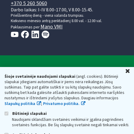
+370 5 260 5060
Darbo laikas: I-IV 8.00-17.00, V 8.00-15.45.
Prieššventinę dieną - viena valanda trumpiau.
Kiekvieno mėnesio antrą penktadienį 8.00 val. - 12.00 val.
Mano VMI
Paklausimas per
Valstybinė mokesčių inspekcija prie Lietuvos
U
Respublikos finansų ministerijos
Šioje svetainėje naudojami slapukai
(angl. cookies). Būtinieji
slapukai įdiegiami automatiškai ir jiems nėra reikalingas Jūsų
Biudžetinė įstaiga. Juridinio asmens kodas — 188659752,
sutikimas. Taip pat galite sutikti ir su kitų slapukų naudojimu. Savo
adresas: Vasario 16-osios g. 14, 01107 Vilnius, Lietuva, el.paštas:
sutikimą bet kada galėsite atšaukti pakeisdami interneto naršyklės
vmi@vmi.lt
, E. pristatymo dėžutės adresas 188659752
nustatymus ir ištrindami įrašytus slapukus. Daugiau informacijos
Duomenys apie Valstybinę mokesčių inspekciją prie Lietuvos
Slapukų politika
;
Privatumo politika.
Respublikos finansų ministerijos kaupiami ir saugomi Juridinių
asmenų registre
Būtinieji slapukai
Naudojami sklandžiam svetainės veikimui ir įgalina pagrindines
svetainės funkcijas. Be šių slapukų svetainė negali tinkamai veikti.