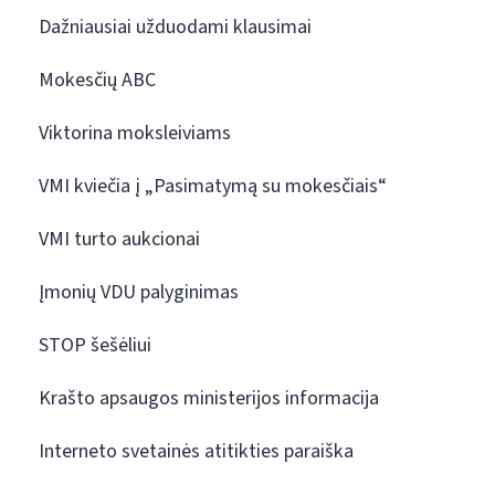
Dažniausiai užduodami klausimai
Mokesčių ABC
Viktorina moksleiviams
VMI kviečia į „Pasimatymą su mokesčiais“
VMI turto aukcionai
Įmonių VDU palyginimas
STOP šešėliui
Krašto apsaugos ministerijos informacija
Interneto svetainės atitikties paraiška