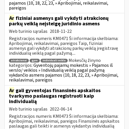
pajamos (10, 18, 22, 23, » Apribojimai, reikalavimai,
pareigos
Ar
fiziniai asmenys gali vykdyti atrakcionų
parkų veiklą neįsteigę juridinio asmens
Web turinio sąrašas
2018-11-22
Registracijos numeris KM0471 Ši informacija skelbiama:
Apribojimai, reikalavimai, pareigos Taip, fiziniai
asmenys gali vykdyti atrakcionų parkų veiklą įregistravę
individualią veiklą pagal pažymą....
Mokesčių žinyno
atrakcionai
gpm
individuali veikla
kategorijos:
Gyventojų pajamų mokestis » Pajamos iš
verslo/ veiklos » Individualią veiklą pagal pažymą
vykdančio asmens pajamos (10, 18, 22, 23, » Apribojimai,
reikalavimai, pareigos
Ar
gali gyventojas finansinės apskaitos
tvarkymo paslaugas registruoti kaip
individualią
Web turinio sąrašas
2022-06-14
Registracijos numeris KM0473 Ši informacija skelbiama:
Apribojimai, reikalavimai, pareigos Finansinės apskaitos
paslaugas gali teikti ir asmenys vykdantys individualią