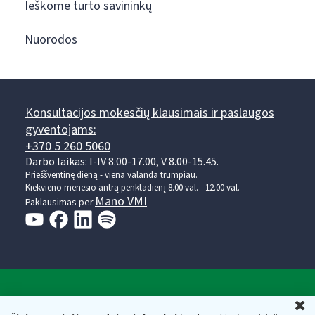
Ieškome turto savininkų
Nuorodos
Konsultacijos mokesčių klausimais ir paslaugos
gyventojams:
+370 5 260 5060
Darbo laikas: I-IV 8.00-17.00, V 8.00-15.45.
Prieššventinę dieną - viena valanda trumpiau.
Kiekvieno mėnesio antrą penktadienį 8.00 val. - 12.00 val.
Mano VMI
Paklausimas per
Valstybinė mokesčių inspekcija prie Lietuvos
U