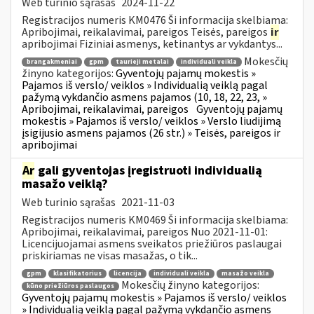
Web turinio sąrašas
2024-11-22
Registracijos numeris KM0476 Ši informacija skelbiama:
Apribojimai, reikalavimai, pareigos Teisės, pareigos
ir
apribojimai Fiziniai asmenys, ketinantys ar vykdantys...
Mokesčių
brangakmeniai
gpm
taurieji metalai
individuali veikla
žinyno kategorijos:
Gyventojų pajamų mokestis »
Pajamos iš verslo/ veiklos » Individualią veiklą pagal
pažymą vykdančio asmens pajamos (10, 18, 22, 23, »
Apribojimai, reikalavimai, pareigos
Gyventojų pajamų
mokestis » Pajamos iš verslo/ veiklos » Verslo liudijimą
įsigijusio asmens pajamos (26 str.) » Teisės, pareigos ir
apribojimai
Ar
gali gyventojas įregistruoti individualią
masažo veiklą?
Web turinio sąrašas
2021-11-03
Registracijos numeris KM0469 Ši informacija skelbiama:
Apribojimai, reikalavimai, pareigos Nuo 2021-11-01:
Licencijuojamai asmens sveikatos priežiūros paslaugai
priskiriamas ne visas masažas, o tik...
gpm
klasifikatorius
licencija
individuali veikla
masažo veikla
Mokesčių žinyno kategorijos:
kūno priežiūros paslaugos
Gyventojų pajamų mokestis » Pajamos iš verslo/ veiklos
» Individualią veiklą pagal pažymą vykdančio asmens