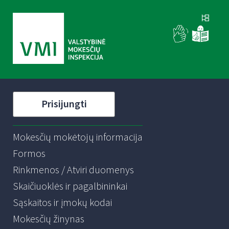
Prisijungti
Mokesčių mokėtojų informacija
Formos
Rinkmenos / Atviri duomenys
Skaičiuoklės ir pagalbininkai
Sąskaitos ir įmokų kodai
Mokesčių žinynas