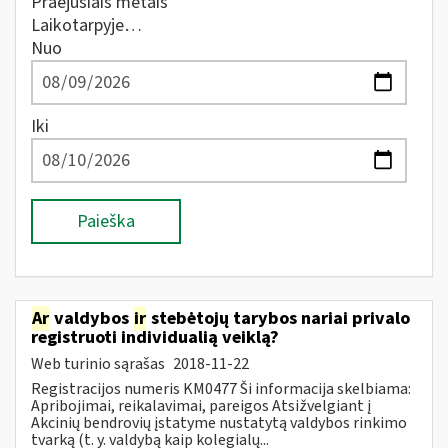
Praėjusiais metais
Laikotarpyje…
Nuo
Iki
Paieška
Ar
valdybos
ir
stebėtojų tarybos nariai privalo
registruoti individualią veiklą?
Web turinio sąrašas
2018-11-22
Registracijos numeris KM0477 Ši informacija skelbiama:
Apribojimai, reikalavimai, pareigos Atsižvelgiant į
Akcinių bendrovių įstatyme nustatytą valdybos rinkimo
tvarką (t. y. valdybą kaip kolegialų...