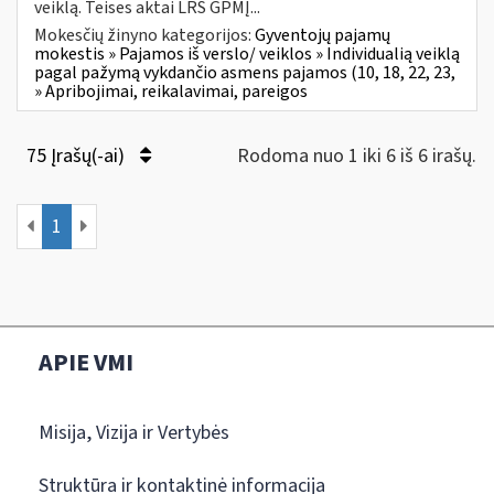
veiklą. Teises aktai LRS GPMĮ...
Mokesčių žinyno kategorijos:
Gyventojų pajamų
mokestis » Pajamos iš verslo/ veiklos » Individualią veiklą
pagal pažymą vykdančio asmens pajamos (10, 18, 22, 23,
» Apribojimai, reikalavimai, pareigos
75 Įrašų(-ai)
Rodoma nuo 1 iki 6 iš 6 irašų.
1
APIE VMI
Misija, Vizija ir Vertybės
Struktūra ir kontaktinė informacija