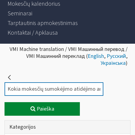
Mokesčių kalendorius
Seminarai
Tarptautinis apmokestinimas
Kontaktai / Apklausa
VMI Machine translation / VMI Машинный перевод /
VMI Машинний переклад (
English
,
Русский
,
Українська
)
Paieška
Kategorijos