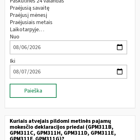
Paskutines 24 valandas
Praėjusią savaitę
Praėjusį mėnesį
Praėjusiais metais
Laikotarpyje…
Nuo
Iki
Paieška
Kuriais atvejais pildomi metinės pajamų
mokesčio deklaracijos priedai (GPM311B,
GPM311C, GPM311H, GPM311D, GPM311E,
GPM311F, GPM311G)?