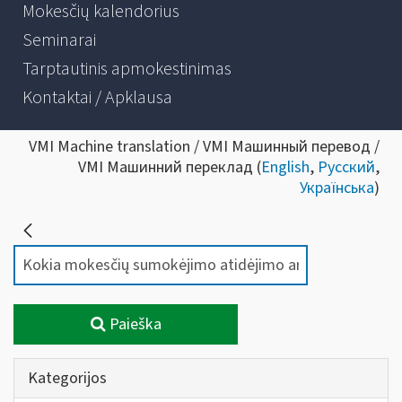
Mokesčių kalendorius
Seminarai
Tarptautinis apmokestinimas
Kontaktai / Apklausa
VMI Machine translation / VMI Машинный перевод /
VMI Машинний переклад (
English
,
Русский
,
Українська
)
Paieška
Kategorijos