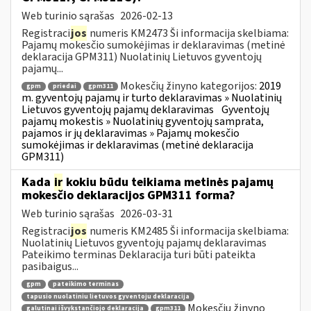
Web turinio sąrašas
2026-02-13
Registraci
jos
numeris KM2473 Ši informacija skelbiama:
Pajamų mokesčio sumokėjimas ir deklaravimas (metinė
deklaracija GPM311) Nuolatinių Lietuvos gyventojų
pajamų...
Mokesčių žinyno kategorijos:
2019
gpm
priedai
gpm311
m. gyventojų pajamų ir turto deklaravimas » Nuolatinių
Lietuvos gyventojų pajamų deklaravimas
Gyventojų
pajamų mokestis » Nuolatinių gyventojų samprata,
pajamos ir jų deklaravimas » Pajamų mokesčio
sumokėjimas ir deklaravimas (metinė deklaracija
GPM311)
Kada
ir
kokiu būdu teikiama metinės pajamų
mokesčio deklaracijos GPM311 forma?
Web turinio sąrašas
2026-03-31
Registraci
jos
numeris KM2485 Ši informacija skelbiama:
Nuolatinių Lietuvos gyventojų pajamų deklaravimas
Pateikimo terminas Deklaracija turi būti pateikta
pasibaigus...
gpm
pateikimo terminas
tapusio nuolatiniu lietuvos gyventoju deklaracija
Mokesčių žinyno
galutinai išvykstančiojo deklaracija
gpm311