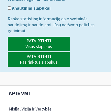
Analitiniai slapukai
Renka statistinę informaciją apie svetainės
naudojimą ir naudojami Jūsų naršymo patirties
gerinimui.
PATVIRTINTI
Visus slapukus
PATVIRTINTI
Pasirinktus slapukus
APIE VMI
Misija, Vizija ir Vertybės