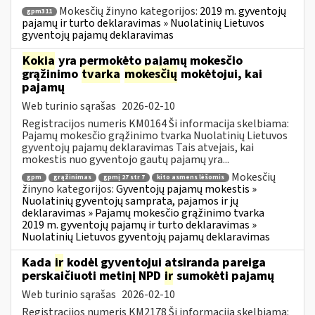
Mokesčių žinyno kategorijos:
2019 m. gyventojų
gpm311
pajamų ir turto deklaravimas » Nuolatinių Lietuvos
gyventojų pajamų deklaravimas
Kokia
yra permokėto pajamų mokesčio
grąžinimo
tvarka
mokesčių
mokėtojui, kai
pajamų
Web turinio sąrašas
2026-02-10
Registracijos numeris KM0164 Ši informacija skelbiama:
Pajamų mokesčio grąžinimo tvarka Nuolatinių Lietuvos
gyventojų pajamų deklaravimas Tais atvejais, kai
mokestis nuo gyventojo gautų pajamų yra...
Mokesčių
gpm
grąžinimas
gpmį 27 str 7
kito asmens lėšomis
žinyno kategorijos:
Gyventojų pajamų mokestis »
Nuolatinių gyventojų samprata, pajamos ir jų
deklaravimas » Pajamų mokesčio grąžinimo tvarka
2019 m. gyventojų pajamų ir turto deklaravimas »
Nuolatinių Lietuvos gyventojų pajamų deklaravimas
Kada
ir
kodėl gyventojui atsiranda pareiga
perskaičiuoti metinį NPD
ir
sumokėti pajamų
Web turinio sąrašas
2026-02-10
Registracijos numeris KM2178 Ši informacija skelbiama: