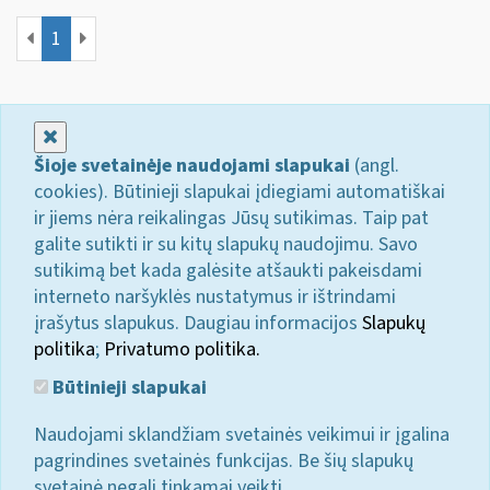
1
Uždaryti
Šioje svetainėje naudojami slapukai
(angl.
cookies). Būtinieji slapukai įdiegiami automatiškai
ir jiems nėra reikalingas Jūsų sutikimas. Taip pat
galite sutikti ir su kitų slapukų naudojimu. Savo
sutikimą bet kada galėsite atšaukti pakeisdami
interneto naršyklės nustatymus ir ištrindami
įrašytus slapukus. Daugiau informacijos
Slapukų
politika
;
Privatumo politika.
Būtinieji slapukai
Naudojami sklandžiam svetainės veikimui ir įgalina
pagrindines svetainės funkcijas. Be šių slapukų
svetainė negali tinkamai veikti.