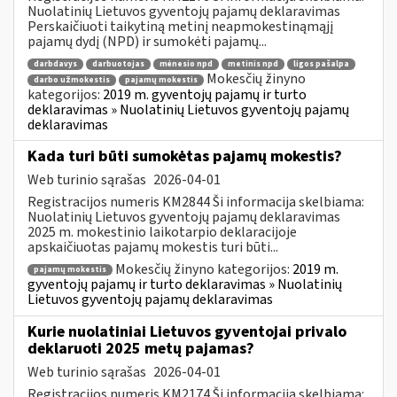
Nuolatinių Lietuvos gyventojų pajamų deklaravimas
Perskaičiuoti taikytiną metinį neapmokestinąmąjį
pajamų dydį (NPD) ir sumokėti pajamų...
darbdavys
darbuotojas
mėnesio npd
metinis npd
ligos pašalpa
Mokesčių žinyno
darbo užmokestis
pajamų mokestis
kategorijos:
2019 m. gyventojų pajamų ir turto
deklaravimas » Nuolatinių Lietuvos gyventojų pajamų
deklaravimas
Kada turi būti sumokėtas pajamų mokestis?
Web turinio sąrašas
2026-04-01
Registracijos numeris KM2844 Ši informacija skelbiama:
Nuolatinių Lietuvos gyventojų pajamų deklaravimas
2025 m. mokestinio laikotarpio deklaracijoje
apskaičiuotas pajamų mokestis turi būti...
Mokesčių žinyno kategorijos:
2019 m.
pajamų mokestis
gyventojų pajamų ir turto deklaravimas » Nuolatinių
Lietuvos gyventojų pajamų deklaravimas
Kurie nuolatiniai Lietuvos gyventojai privalo
deklaruoti 2025 metų pajamas?
Web turinio sąrašas
2026-04-01
Registracijos numeris KM2174 Ši informacija skelbiama: