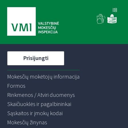
Prisijungti
Mokesčių mokėtojų informacija
Formos
Rinkmenos / Atviri duomenys
Skaičiuoklės ir pagalbininkai
Sąskaitos ir įmokų kodai
Mokesčių žinynas