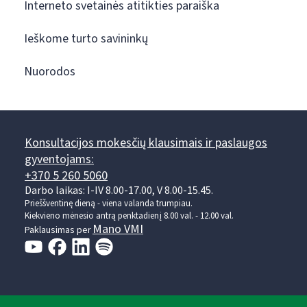
Interneto svetainės atitikties paraiška
Ieškome turto savininkų
Nuorodos
Konsultacijos mokesčių klausimais ir paslaugos
gyventojams:
+370 5 260 5060
Darbo laikas: I-IV 8.00-17.00, V 8.00-15.45.
Prieššventinę dieną - viena valanda trumpiau.
Kiekvieno mėnesio antrą penktadienį 8.00 val. - 12.00 val.
Mano VMI
Paklausimas per