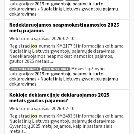
kategorijos:
2019 m. gyventojų pajamų ir turto
deklaravimas » Nuolatinių Lietuvos gyventojų pajamų
deklaravimas
Nedeklaruojamos neapmokestinamosios 2025
metų pajamos
Web turinio sąrašas
2026-02-10
Registraci
jos
numeris KM2177 Ši informacija skelbiama:
Nuolatinių Lietuvos gyventojų pajamų deklaravimas
Nedeklaruojamos neapmokestinamosios pajamos,
gautos 2025 metais....
Mokesčių žinyno
neapmokestinama
nedeklaruojamos
kategorijos:
2019 m. gyventojų pajamų ir turto
deklaravimas » Nuolatinių Lietuvos gyventojų pajamų
deklaravimas
Kokioje deklaracijoje deklaruojamos 2025
metais gautos pajamos?
Web turinio sąrašas
2026-02-10
Registraci
jos
numeris KM2483 Ši informacija skelbiama:
Nuolatinių Lietuvos gyventojų pajamų deklaravimas
Gyventojų 2025 metų pajamos, kaip ir pastaraisiais
metais,...