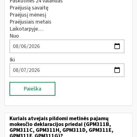
Paskutines 24 valandas
Praėjusią savaitę
Praėjusį mėnesį
Praėjusiais metais
Laikotarpyje…
Nuo
Iki
Paieška
Kuriais atvejais pildomi metinės pajamų
mokesčio deklaracijos priedai (GPM311B,
GPM311C, GPM311H, GPM311D, GPM311E,
GPM311F, GPM311G)?