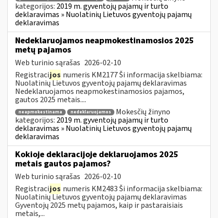
kategorijos:
2019 m. gyventojų pajamų ir turto
deklaravimas » Nuolatinių Lietuvos gyventojų pajamų
deklaravimas
Nedeklaruojamos neapmokestinamosios 2025
metų pajamos
Web turinio sąrašas
2026-02-10
Registraci
jos
numeris KM2177 Ši informacija skelbiama:
Nuolatinių Lietuvos gyventojų pajamų deklaravimas
Nedeklaruojamos neapmokestinamosios pajamos,
gautos 2025 metais....
Mokesčių žinyno
neapmokestinama
nedeklaruojamos
kategorijos:
2019 m. gyventojų pajamų ir turto
deklaravimas » Nuolatinių Lietuvos gyventojų pajamų
deklaravimas
Kokioje deklaracijoje deklaruojamos 2025
metais gautos pajamos?
Web turinio sąrašas
2026-02-10
Registraci
jos
numeris KM2483 Ši informacija skelbiama:
Nuolatinių Lietuvos gyventojų pajamų deklaravimas
Gyventojų 2025 metų pajamos, kaip ir pastaraisiais
metais,...