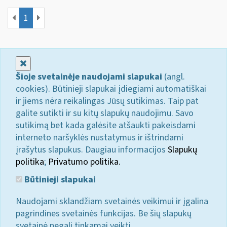
1
Uždaryti
Šioje svetainėje naudojami slapukai
(angl.
cookies). Būtinieji slapukai įdiegiami automatiškai
ir jiems nėra reikalingas Jūsų sutikimas. Taip pat
galite sutikti ir su kitų slapukų naudojimu. Savo
sutikimą bet kada galėsite atšaukti pakeisdami
interneto naršyklės nustatymus ir ištrindami
įrašytus slapukus. Daugiau informacijos
Slapukų
politika
;
Privatumo politika.
Būtinieji slapukai
Naudojami sklandžiam svetainės veikimui ir įgalina
pagrindines svetainės funkcijas. Be šių slapukų
svetainė negali tinkamai veikti.