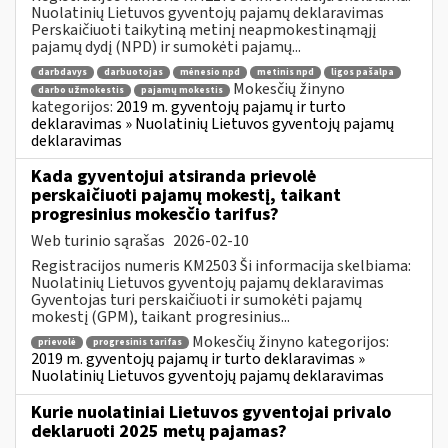
Nuolatinių Lietuvos gyventojų pajamų deklaravimas
Perskaičiuoti taikytiną metinį neapmokestinąmąjį
pajamų dydį (NPD) ir sumokėti pajamų...
darbdavys
darbuotojas
mėnesio npd
metinis npd
ligos pašalpa
Mokesčių žinyno
darbo užmokestis
pajamų mokestis
kategorijos:
2019 m. gyventojų pajamų ir turto
deklaravimas » Nuolatinių Lietuvos gyventojų pajamų
deklaravimas
Kada gyventojui atsiranda prievolė
perskaičiuoti pajamų mokestį, taikant
progresinius mokesčio tarifus?
Web turinio sąrašas
2026-02-10
Registracijos numeris KM2503 Ši informacija skelbiama:
Nuolatinių Lietuvos gyventojų pajamų deklaravimas
Gyventojas turi perskaičiuoti ir sumokėti pajamų
mokestį (GPM), taikant progresinius...
Mokesčių žinyno kategorijos:
prievolė
progresinis tarifas
2019 m. gyventojų pajamų ir turto deklaravimas »
Nuolatinių Lietuvos gyventojų pajamų deklaravimas
Kurie nuolatiniai Lietuvos gyventojai privalo
deklaruoti 2025 metų pajamas?