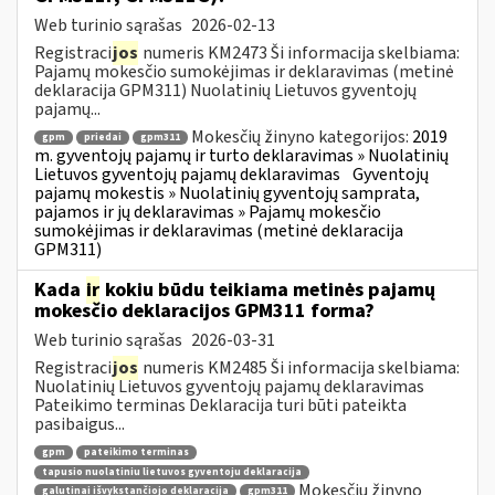
Web turinio sąrašas
2026-02-13
Registraci
jos
numeris KM2473 Ši informacija skelbiama:
Pajamų mokesčio sumokėjimas ir deklaravimas (metinė
deklaracija GPM311) Nuolatinių Lietuvos gyventojų
pajamų...
Mokesčių žinyno kategorijos:
2019
gpm
priedai
gpm311
m. gyventojų pajamų ir turto deklaravimas » Nuolatinių
Lietuvos gyventojų pajamų deklaravimas
Gyventojų
pajamų mokestis » Nuolatinių gyventojų samprata,
pajamos ir jų deklaravimas » Pajamų mokesčio
sumokėjimas ir deklaravimas (metinė deklaracija
GPM311)
Kada
ir
kokiu būdu teikiama metinės pajamų
mokesčio deklaracijos GPM311 forma?
Web turinio sąrašas
2026-03-31
Registraci
jos
numeris KM2485 Ši informacija skelbiama:
Nuolatinių Lietuvos gyventojų pajamų deklaravimas
Pateikimo terminas Deklaracija turi būti pateikta
pasibaigus...
gpm
pateikimo terminas
tapusio nuolatiniu lietuvos gyventoju deklaracija
Mokesčių žinyno
galutinai išvykstančiojo deklaracija
gpm311