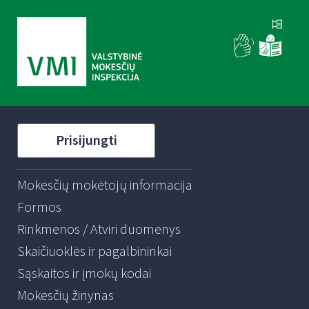
Prisijungti
Mokesčių mokėtojų informacija
Formos
Rinkmenos / Atviri duomenys
Skaičiuoklės ir pagalbininkai
Sąskaitos ir įmokų kodai
Mokesčių žinynas