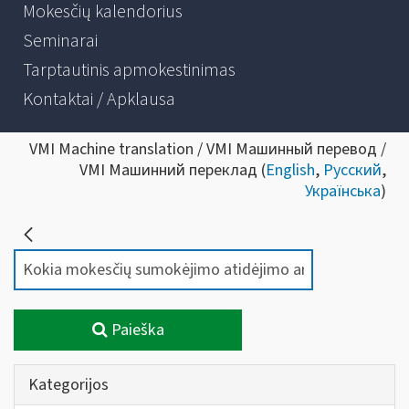
Mokesčių kalendorius
Seminarai
Tarptautinis apmokestinimas
Kontaktai / Apklausa
VMI Machine translation / VMI Машинный перевод /
VMI Машинний переклад (
English
,
Русский
,
Українська
)
Paieška
Kategorijos