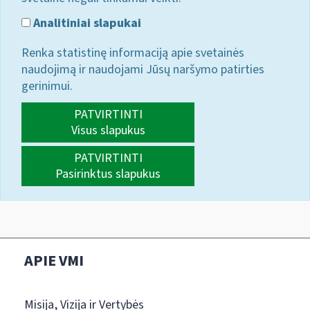
Analitiniai slapukai
Renka statistinę informaciją apie svetainės
naudojimą ir naudojami Jūsų naršymo patirties
gerinimui.
PATVIRTINTI
Visus slapukus
PATVIRTINTI
Pasirinktus slapukus
APIE VMI
Misija, Vizija ir Vertybės