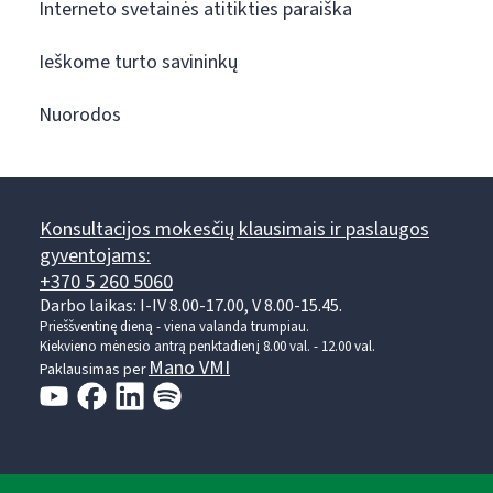
Interneto svetainės atitikties paraiška
Ieškome turto savininkų
Nuorodos
Konsultacijos mokesčių klausimais ir paslaugos
gyventojams:
+370 5 260 5060
Darbo laikas: I-IV 8.00-17.00, V 8.00-15.45.
Prieššventinę dieną - viena valanda trumpiau.
Kiekvieno mėnesio antrą penktadienį 8.00 val. - 12.00 val.
Mano VMI
Paklausimas per