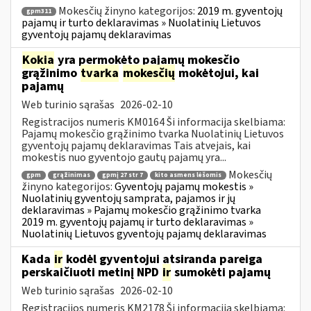
Mokesčių žinyno kategorijos:
2019 m. gyventojų
gpm311
pajamų ir turto deklaravimas » Nuolatinių Lietuvos
gyventojų pajamų deklaravimas
Kokia
yra permokėto pajamų mokesčio
grąžinimo
tvarka
mokesčių
mokėtojui, kai
pajamų
Web turinio sąrašas
2026-02-10
Registracijos numeris KM0164 Ši informacija skelbiama:
Pajamų mokesčio grąžinimo tvarka Nuolatinių Lietuvos
gyventojų pajamų deklaravimas Tais atvejais, kai
mokestis nuo gyventojo gautų pajamų yra...
Mokesčių
gpm
grąžinimas
gpmį 27 str 7
kito asmens lėšomis
žinyno kategorijos:
Gyventojų pajamų mokestis »
Nuolatinių gyventojų samprata, pajamos ir jų
deklaravimas » Pajamų mokesčio grąžinimo tvarka
2019 m. gyventojų pajamų ir turto deklaravimas »
Nuolatinių Lietuvos gyventojų pajamų deklaravimas
Kada
ir
kodėl gyventojui atsiranda pareiga
perskaičiuoti metinį NPD
ir
sumokėti pajamų
Web turinio sąrašas
2026-02-10
Registracijos numeris KM2178 Ši informacija skelbiama: