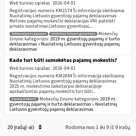
Web turinio sąrašas
2026-04-01
Registracijos numeris KM2174 Ši informacija skelbiama:
Nuolatinių Lietuvos gyventojų pajamų deklaravimas
Metines pajamų mokesčio deklaracijas VMI pateikti
privalo nuolatiniai Lietuvos gyventojai,...
Mokesčių
deklaruojamos pajamos
nuolatinis lietuvos gyventojas
žinyno kategorijos:
2019 m. gyventojų pajamų ir turto
deklaravimas » Nuolatinių Lietuvos gyventojų pajamų
deklaravimas
Kada turi būti sumokėtas pajamų mokestis?
Web turinio sąrašas
2026-04-01
Registracijos numeris KM2844 Ši informacija skelbiama:
Nuolatinių Lietuvos gyventojų pajamų deklaravimas
2025 m. mokestinio laikotarpio deklaracijoje
apskaičiuotas pajamų mokestis turi būti...
Mokesčių žinyno kategorijos:
2019 m.
pajamų mokestis
gyventojų pajamų ir turto deklaravimas » Nuolatinių
Lietuvos gyventojų pajamų deklaravimas
20 Įrašų(-ai)
Rodoma nuo 1 iki 9 iš 9 irašų.