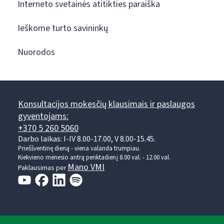
Interneto svetainės atitikties paraiška
Ieškome turto savininkų
Nuorodos
Konsultacijos mokesčių klausimais ir paslaugos
gyventojams:
+370 5 260 5060
Darbo laikas: I-IV 8.00-17.00, V 8.00-15.45.
Prieššventinę dieną - viena valanda trumpiau.
Kiekvieno mėnesio antrą penktadienį 8.00 val. - 12.00 val.
Mano VMI
Paklausimas per