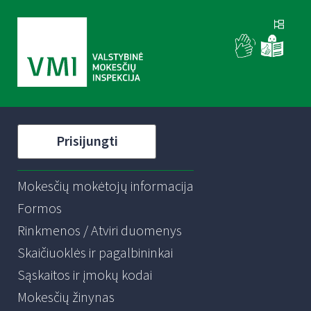
Prisijungti
Mokesčių mokėtojų informacija
Formos
Rinkmenos / Atviri duomenys
Skaičiuoklės ir pagalbininkai
Sąskaitos ir įmokų kodai
Mokesčių žinynas