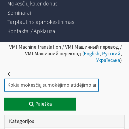
Mokesčių kalendorius
Seminarai
Tarptautinis apmokestinimas
Kontaktai / Apklausa
VMI Machine translation / VMI Машинный перевод /
VMI Машинний переклад (
English
,
Русский
,
Українська
)
Paieška
Kategorijos