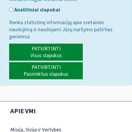
Analitiniai slapukai
Renka statistinę informaciją apie svetainės
naudojimą ir naudojami Jūsų naršymo patirties
gerinimui.
PATVIRTINTI
Visus slapukus
PATVIRTINTI
Pasirinktus slapukus
APIE VMI
Misija, Vizija ir Vertybės