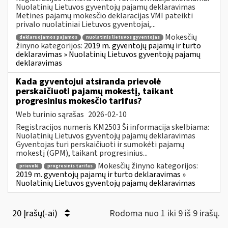
Nuolatinių Lietuvos gyventojų pajamų deklaravimas
Metines pajamų mokesčio deklaracijas VMI pateikti
privalo nuolatiniai Lietuvos gyventojai,...
Mokesčių
deklaruojamos pajamos
nuolatinis lietuvos gyventojas
žinyno kategorijos:
2019 m. gyventojų pajamų ir turto
deklaravimas » Nuolatinių Lietuvos gyventojų pajamų
deklaravimas
Kada gyventojui atsiranda prievolė
perskaičiuoti pajamų mokestį, taikant
progresinius mokesčio tarifus?
Web turinio sąrašas
2026-02-10
Registracijos numeris KM2503 Ši informacija skelbiama:
Nuolatinių Lietuvos gyventojų pajamų deklaravimas
Gyventojas turi perskaičiuoti ir sumokėti pajamų
mokestį (GPM), taikant progresinius...
Mokesčių žinyno kategorijos:
prievolė
progresinis tarifas
2019 m. gyventojų pajamų ir turto deklaravimas »
Nuolatinių Lietuvos gyventojų pajamų deklaravimas
20 Įrašų(-ai)
Rodoma nuo 1 iki 9 iš 9 irašų.