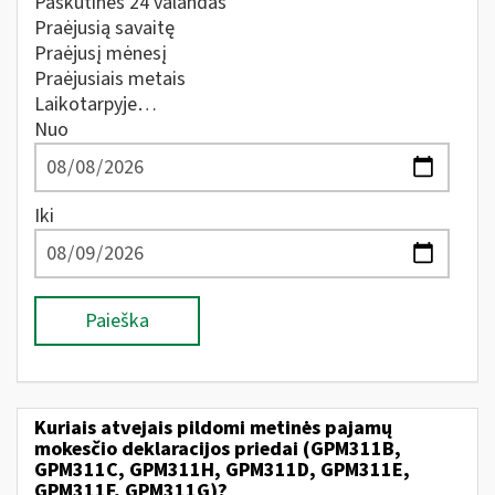
Paskutines 24 valandas
Praėjusią savaitę
Praėjusį mėnesį
Praėjusiais metais
Laikotarpyje…
Nuo
Iki
Paieška
Kuriais atvejais pildomi metinės pajamų
mokesčio deklaracijos priedai (GPM311B,
GPM311C, GPM311H, GPM311D, GPM311E,
GPM311F, GPM311G)?