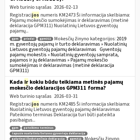
Web turinio sąrašas
2026-02-13
Registraci
jos
numeris KM2473 Ši informacija skelbiama:
Pajamų mokesčio sumokėjimas ir deklaravimas (metinė
deklaracija GPM311) Nuolatinių Lietuvos gyventojų
pajamų...
Mokesčių žinyno kategorijos:
2019
gpm
priedai
gpm311
m. gyventojų pajamų ir turto deklaravimas » Nuolatinių
Lietuvos gyventojų pajamų deklaravimas
Gyventojų
pajamų mokestis » Nuolatinių gyventojų samprata,
pajamos ir jų deklaravimas » Pajamų mokesčio
sumokėjimas ir deklaravimas (metinė deklaracija
GPM311)
Kada
ir
kokiu būdu teikiama metinės pajamų
mokesčio deklaracijos GPM311 forma?
Web turinio sąrašas
2026-03-31
Registraci
jos
numeris KM2485 Ši informacija skelbiama:
Nuolatinių Lietuvos gyventojų pajamų deklaravimas
Pateikimo terminas Deklaracija turi būti pateikta
pasibaigus...
gpm
pateikimo terminas
tapusio nuolatiniu lietuvos gyventoju deklaracija
Mokesčių žinyno
galutinai išvykstančiojo deklaracija
gpm311