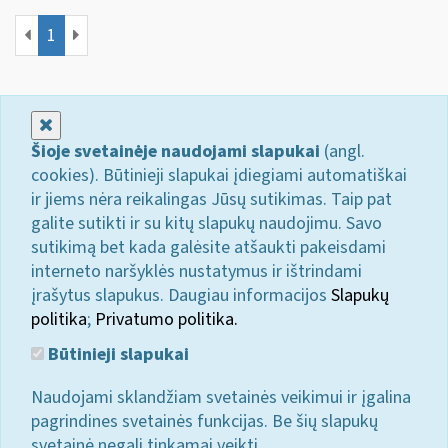
1
Uždaryti
Šioje svetainėje naudojami slapukai
(angl.
cookies). Būtinieji slapukai įdiegiami automatiškai
ir jiems nėra reikalingas Jūsų sutikimas. Taip pat
galite sutikti ir su kitų slapukų naudojimu. Savo
sutikimą bet kada galėsite atšaukti pakeisdami
interneto naršyklės nustatymus ir ištrindami
įrašytus slapukus. Daugiau informacijos
Slapukų
politika
;
Privatumo politika.
Būtinieji slapukai
Naudojami sklandžiam svetainės veikimui ir įgalina
pagrindines svetainės funkcijas. Be šių slapukų
svetainė negali tinkamai veikti.