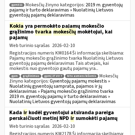
Mokesčių žinyno kategorijos:
2019 m. gyventojų
gpm311
pajamų ir turto deklaravimas » Nuolatinių Lietuvos
gyventojų pajamų deklaravimas
Kokia
yra permokėto pajamų mokesčio
grąžinimo
tvarka
mokesčių
mokėtojui, kai
pajamų
Web turinio sąrašas
2026-02-10
Registracijos numeris KM0164 Ši informacija skelbiama:
Pajamų mokesčio grąžinimo tvarka Nuolatinių Lietuvos
gyventojų pajamų deklaravimas Tais atvejais, kai
mokestis nuo gyventojo gautų pajamų yra...
Mokesčių
gpm
grąžinimas
gpmį 27 str 7
kito asmens lėšomis
žinyno kategorijos:
Gyventojų pajamų mokestis »
Nuolatinių gyventojų samprata, pajamos ir jų
deklaravimas » Pajamų mokesčio grąžinimo tvarka
2019 m. gyventojų pajamų ir turto deklaravimas »
Nuolatinių Lietuvos gyventojų pajamų deklaravimas
Kada
ir
kodėl gyventojui atsiranda pareiga
perskaičiuoti metinį NPD
ir
sumokėti pajamų
Web turinio sąrašas
2026-02-10
Registracijos numeris KM2178 Ši informacija skelbiama: