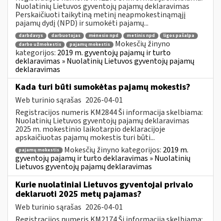
Nuolatinių Lietuvos gyventojų pajamų deklaravimas
Perskaičiuoti taikytiną metinį neapmokestinąmąjį
pajamų dydį (NPD) ir sumokėti pajamų...
darbdavys
darbuotojas
mėnesio npd
metinis npd
ligos pašalpa
Mokesčių žinyno
darbo užmokestis
pajamų mokestis
kategorijos:
2019 m. gyventojų pajamų ir turto
deklaravimas » Nuolatinių Lietuvos gyventojų pajamų
deklaravimas
Kada turi būti sumokėtas pajamų mokestis?
Web turinio sąrašas
2026-04-01
Registracijos numeris KM2844 Ši informacija skelbiama:
Nuolatinių Lietuvos gyventojų pajamų deklaravimas
2025 m. mokestinio laikotarpio deklaracijoje
apskaičiuotas pajamų mokestis turi būti...
Mokesčių žinyno kategorijos:
2019 m.
pajamų mokestis
gyventojų pajamų ir turto deklaravimas » Nuolatinių
Lietuvos gyventojų pajamų deklaravimas
Kurie nuolatiniai Lietuvos gyventojai privalo
deklaruoti 2025 metų pajamas?
Web turinio sąrašas
2026-04-01
Registracijos numeris KM2174 Ši informacija skelbiama: