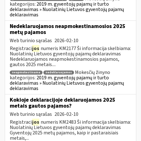
kategorijos:
2019 m. gyventojų pajamų ir turto
deklaravimas » Nuolatinių Lietuvos gyventojų pajamų
deklaravimas
Nedeklaruojamos neapmokestinamosios 2025
metų pajamos
Web turinio sąrašas
2026-02-10
Registraci
jos
numeris KM2177 Ši informacija skelbiama:
Nuolatinių Lietuvos gyventojų pajamų deklaravimas
Nedeklaruojamos neapmokestinamosios pajamos,
gautos 2025 metais....
Mokesčių žinyno
neapmokestinama
nedeklaruojamos
kategorijos:
2019 m. gyventojų pajamų ir turto
deklaravimas » Nuolatinių Lietuvos gyventojų pajamų
deklaravimas
Kokioje deklaracijoje deklaruojamos 2025
metais gautos pajamos?
Web turinio sąrašas
2026-02-10
Registraci
jos
numeris KM2483 Ši informacija skelbiama:
Nuolatinių Lietuvos gyventojų pajamų deklaravimas
Gyventojų 2025 metų pajamos, kaip ir pastaraisiais
metais,...