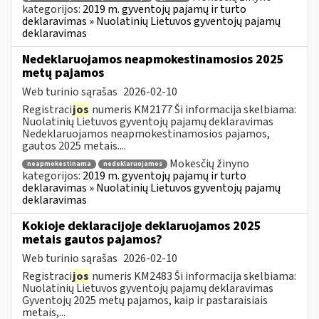
kategorijos:
2019 m. gyventojų pajamų ir turto
deklaravimas » Nuolatinių Lietuvos gyventojų pajamų
deklaravimas
Nedeklaruojamos neapmokestinamosios 2025
metų pajamos
Web turinio sąrašas
2026-02-10
Registraci
jos
numeris KM2177 Ši informacija skelbiama:
Nuolatinių Lietuvos gyventojų pajamų deklaravimas
Nedeklaruojamos neapmokestinamosios pajamos,
gautos 2025 metais....
Mokesčių žinyno
neapmokestinama
nedeklaruojamos
kategorijos:
2019 m. gyventojų pajamų ir turto
deklaravimas » Nuolatinių Lietuvos gyventojų pajamų
deklaravimas
Kokioje deklaracijoje deklaruojamos 2025
metais gautos pajamos?
Web turinio sąrašas
2026-02-10
Registraci
jos
numeris KM2483 Ši informacija skelbiama:
Nuolatinių Lietuvos gyventojų pajamų deklaravimas
Gyventojų 2025 metų pajamos, kaip ir pastaraisiais
metais,...