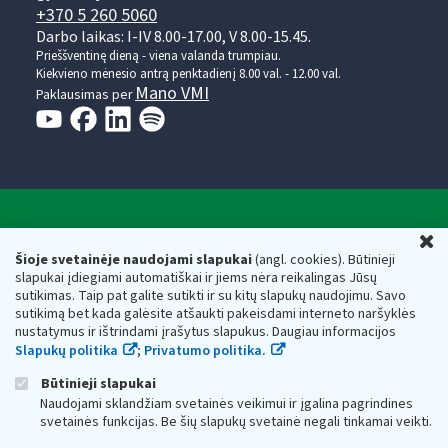
+370 5 260 5060
Darbo laikas: I-IV 8.00-17.00, V 8.00-15.45.
Prieššventinę dieną - viena valanda trumpiau.
Kiekvieno mėnesio antrą penktadienį 8.00 val. - 12.00 val.
Mano VMI
Paklausimas per
Valstybinė mokesčių inspekcija prie Lietuvos
U
Respublikos finansų ministerijos
Šioje svetainėje naudojami slapukai
(angl. cookies). Būtinieji
slapukai įdiegiami automatiškai ir jiems nėra reikalingas Jūsų
Biudžetinė įstaiga. Juridinio asmens kodas — 188659752,
sutikimas. Taip pat galite sutikti ir su kitų slapukų naudojimu. Savo
adresas: Vasario 16-osios g. 14, 01107 Vilnius, Lietuva, el.paštas:
sutikimą bet kada galėsite atšaukti pakeisdami interneto naršyklės
vmi@vmi.lt
, E. pristatymo dėžutės adresas 188659752
nustatymus ir ištrindami įrašytus slapukus. Daugiau informacijos
Duomenys apie Valstybinę mokesčių inspekciją prie Lietuvos
Slapukų politika
;
Privatumo politika.
Respublikos finansų ministerijos kaupiami ir saugomi Juridinių
asmenų registre
Būtinieji slapukai
Naudojami sklandžiam svetainės veikimui ir įgalina pagrindines
svetainės funkcijas. Be šių slapukų svetainė negali tinkamai veikti.