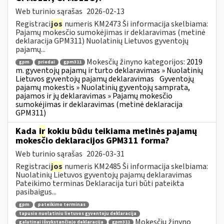
Web turinio sąrašas
2026-02-13
Registraci
jos
numeris KM2473 Ši informacija skelbiama:
Pajamų mokesčio sumokėjimas ir deklaravimas (metinė
deklaracija GPM311) Nuolatinių Lietuvos gyventojų
pajamų...
Mokesčių žinyno kategorijos:
2019
gpm
priedai
gpm311
m. gyventojų pajamų ir turto deklaravimas » Nuolatinių
Lietuvos gyventojų pajamų deklaravimas
Gyventojų
pajamų mokestis » Nuolatinių gyventojų samprata,
pajamos ir jų deklaravimas » Pajamų mokesčio
sumokėjimas ir deklaravimas (metinė deklaracija
GPM311)
Kada
ir
kokiu būdu teikiama metinės pajamų
mokesčio deklaracijos GPM311 forma?
Web turinio sąrašas
2026-03-31
Registraci
jos
numeris KM2485 Ši informacija skelbiama:
Nuolatinių Lietuvos gyventojų pajamų deklaravimas
Pateikimo terminas Deklaracija turi būti pateikta
pasibaigus...
gpm
pateikimo terminas
tapusio nuolatiniu lietuvos gyventoju deklaracija
Mokesčių žinyno
galutinai išvykstančiojo deklaracija
gpm311