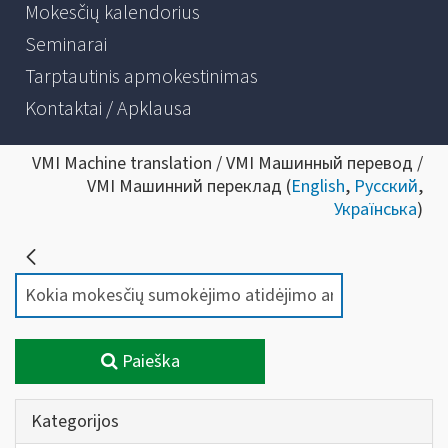
Mokesčių kalendorius
Seminarai
Tarptautinis apmokestinimas
Kontaktai / Apklausa
VMI Machine translation / VMI Машинный перевод /
VMI Машинний переклад (
English
,
Русский
,
Українська
)
Paieška
Kategorijos