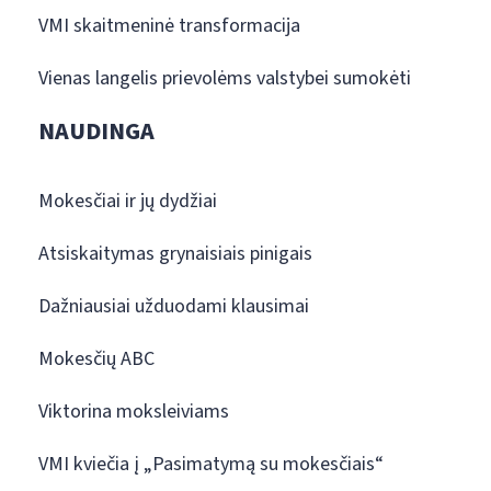
VMI skaitmeninė transformacija
Vienas langelis prievolėms valstybei sumokėti
NAUDINGA
Mokesčiai ir jų dydžiai
Atsiskaitymas grynaisiais pinigais
Dažniausiai užduodami klausimai
Mokesčių ABC
Viktorina moksleiviams
VMI kviečia į „Pasimatymą su mokesčiais“