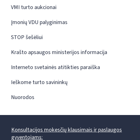
VMI turto aukcionai
Įmonių VDU palyginimas
STOP šešėliui
Krašto apsaugos ministerijos informacija
Interneto svetainės atitikties paraiška
Ieškome turto savininkų
Nuorodos
Konsultacijos mokesčių klausimais ir paslaugos
gyventojams: