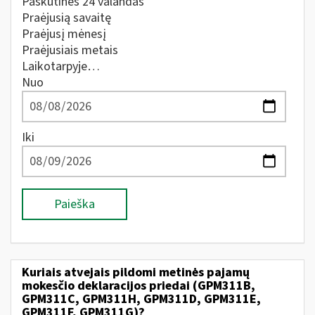
Paskutines 24 valandas
Praėjusią savaitę
Praėjusį mėnesį
Praėjusiais metais
Laikotarpyje…
Nuo
Iki
Paieška
Kuriais atvejais pildomi metinės pajamų
mokesčio deklaracijos priedai (GPM311B,
GPM311C, GPM311H, GPM311D, GPM311E,
GPM311F, GPM311G)?