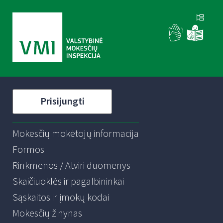
Prisijungti
Mokesčių mokėtojų informacija
Formos
Rinkmenos / Atviri duomenys
Skaičiuoklės ir pagalbininkai
Sąskaitos ir įmokų kodai
Mokesčių žinynas