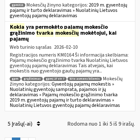
Mokesčių žinyno kategorijos:
2019 m. gyventojų
gpm311
pajamų ir turto deklaravimas » Nuolatinių Lietuvos
gyventojų pajamų deklaravimas
Kokia
yra permokėto pajamų mokesčio
grąžinimo
tvarka
mokesčių
mokėtojui, kai
pajamų
Web turinio sąrašas
2026-02-10
Registracijos numeris KM0164 Ši informacija skelbiama:
Pajamų mokesčio grąžinimo tvarka Nuolatinių Lietuvos
gyventojų pajamų deklaravimas Tais atvejais, kai
mokestis nuo gyventojo gautų pajamų yra...
Mokesčių
gpm
grąžinimas
gpmį 27 str 7
kito asmens lėšomis
žinyno kategorijos:
Gyventojų pajamų mokestis »
Nuolatinių gyventojų samprata, pajamos ir jų
deklaravimas » Pajamų mokesčio grąžinimo tvarka
2019 m. gyventojų pajamų ir turto deklaravimas »
Nuolatinių Lietuvos gyventojų pajamų deklaravimas
5 Įrašų(-ai)
Rodoma nuo 1 iki 5 iš 9 irašų.