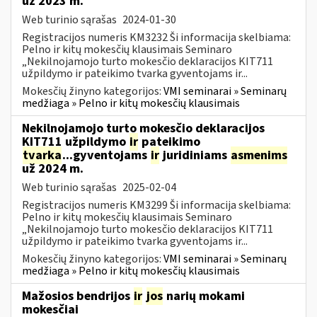
už 2023 m.
Web turinio sąrašas
2024-01-30
Registracijos numeris KM3232 Ši informacija skelbiama:
Pelno ir kitų mokesčių klausimais Seminaro
„Nekilnojamojo turto mokesčio deklaracijos KIT711
užpildymo ir pateikimo tvarka gyventojams ir...
Mokesčių žinyno kategorijos:
VMI seminarai » Seminarų
medžiaga » Pelno ir kitų mokesčių klausimais
Nekilnojamojo turto mokesčio deklaracijos
KIT711 užpildymo
ir
pateikimo
tvarka
...gyventojams
ir
juridiniams
asmenims
už 2024 m.
Web turinio sąrašas
2025-02-04
Registracijos numeris KM3299 Ši informacija skelbiama:
Pelno ir kitų mokesčių klausimais Seminaro
„Nekilnojamojo turto mokesčio deklaracijos KIT711
užpildymo ir pateikimo tvarka gyventojams ir...
Mokesčių žinyno kategorijos:
VMI seminarai » Seminarų
medžiaga » Pelno ir kitų mokesčių klausimais
Mažosios bendrijos
ir
jos
narių mokami
mokesčiai