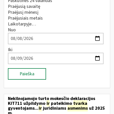
Paskutines 24 valandas
Praėjusią savaitę
Praėjusį mėnesį
Praėjusiais metais
Laikotarpyje…
Nuo
Iki
Paieška
Nekilnojamojo turto mokesčio deklaracijos
KIT711 užpildymo
ir
pateikimo
tvarka
gyventojams...
ir
juridiniams
asmenims
už 2025
m.