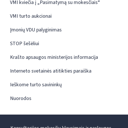
VMI kviečia į „Pasimatymą su mokesčiais“
VMI turto aukcionai
Įmonių VDU palyginimas
STOP šešėliui
Krašto apsaugos ministerijos informacija
Interneto svetainės atitikties paraiška
Ieškome turto savininkų
Nuorodos