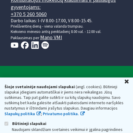
Konsultacijos mokesčių klausimais ir paslaugos
gyventojams:
+370 5 260 5060
Darbo laikas: I-IV 8.00-17.00, V 8.00-15.45.
Prieššventinę dieną - viena valanda trumpiau.
Kiekvieno mėnesio antrą penktadienį 8.00 val. - 12.00 val.
Mano VMI
Paklausimas per
Valstybinė mokesčių inspekcija prie Lietuvos
U
Respublikos finansų ministerijos
Šioje svetainėje naudojami slapukai
(angl. cookies). Būtinieji
slapukai įdiegiami automatiškai ir jiems nėra reikalingas Jūsų
Biudžetinė įstaiga. Juridinio asmens kodas — 188659752,
sutikimas. Taip pat galite sutikti ir su kitų slapukų naudojimu. Savo
adresas: Vasario 16-osios g. 14, 01107 Vilnius, Lietuva, el.paštas:
sutikimą bet kada galėsite atšaukti pakeisdami interneto naršyklės
vmi@vmi.lt
, E. pristatymo dėžutės adresas 188659752
nustatymus ir ištrindami įrašytus slapukus. Daugiau informacijos
Duomenys apie Valstybinę mokesčių inspekciją prie Lietuvos
Slapukų politika
;
Privatumo politika.
Respublikos finansų ministerijos kaupiami ir saugomi Juridinių
asmenų registre
Būtinieji slapukai
Naudojami sklandžiam svetainės veikimui ir įgalina pagrindines