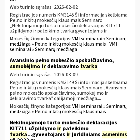
Web turinio sąrašas
2026-02-02
Registracijos numeris KM3145 Ši informacija skelbiama:
Pelno ir kitų mokesčių klausimais Seminaro
„Nekilnojamojo turto mokesčio deklaracijos KIT711
užpildymo ir pateikimo tvarka gyventojams ir...
Mokesčių žinyno kategorijos:
VMI seminarai » Seminarų
medžiaga » Pelno ir kitų mokesčių klausimais
VMI
seminarai » Seminarų medžiaga
Avansinio pelno mokesčio apskaičiavimo,
sumokėjimo
ir
deklaravimo
tvarka
Web turinio sąrašas
2026-03-09
Registracijos numeris KM3149 Ši informacija skelbiama:
Pelno ir kitų mokesčių klausimais Seminaro „Avansinio
pelno mokesčio apskaičiavimo, sumokėjimo ir
deklaravimo tvarka" dalijamoji medžiaga....
Mokesčių žinyno kategorijos:
VMI seminarai » Seminarų
medžiaga » Pelno ir kitų mokesčių klausimais
Nekilnojamojo turto mokesčio deklaracijos
KIT711 užpildymo
ir
pateikimo
tvarka
...gyventojams
ir
juridiniams
asmenims