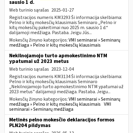
sausio 1 d.
Web turinio sąrašas
2025-01-27
Registracijos numeris KM3293 Ši informacija skelbiama:
Pelno ir kitų mokesčių klausimais Seminaro „Pelno ir
kitų mokesčių pakeitimai nuo 2025 m. sausio 1 d.“
dalijamoji medžiaga. Pastaba. Jeigu Jūs...
Mokesčių žinyno kategorijos:
VMI seminarai » Seminarų
medžiaga » Pelno ir kitų mokesčių klausimais
Nekilnojamojo turto apmokestinimo NTM
ypatumai už 2023 metus
Web turinio sąrašas
2023-12-04
Registracijos numeris KM3134 Ši informacija skelbiama:
Pelno ir kitų mokesčių klausimais Seminaro
„Nekilnojamojo turto apmokestinimo NTM ypatumai už
2023 metus" dalijamoji medžiaga. Pastaba. Jeigu...
Mokesčių žinyno kategorijos:
VMI seminarai » Seminarų
medžiaga » Pelno ir kitų mokesčių klausimais
VMI
seminarai » Seminarų medžiaga
Metinės pelno mokesčio deklaracijos formos
PLN204 pildymas