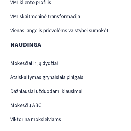
VMI kliento profilis
VMI skaitmeninė transformacija
Vienas langelis prievolėms valstybei sumokėti
NAUDINGA
Mokesčiai ir jų dydžiai
Atsiskaitymas grynaisiais pinigais
Dažniausiai užduodami klausimai
Mokesčių ABC
Viktorina moksleiviams