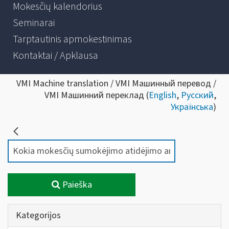
Mokesčių kalendorius
Seminarai
Tarptautinis apmokestinimas
Kontaktai / Apklausa
VMI Machine translation / VMI Машинный перевод /
VMI Машинний переклад (
English
,
Русский
,
Українська
)
Paieška
Kategorijos