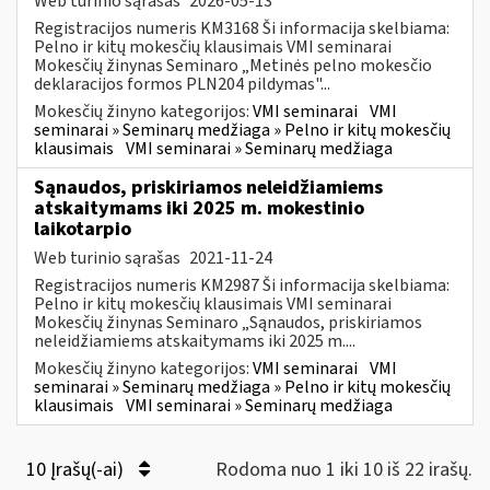
Web turinio sąrašas
2026-05-13
Registracijos numeris KM3168 Ši informacija skelbiama:
Pelno ir kitų mokesčių klausimais VMI seminarai
Mokesčių žinynas Seminaro „Metinės pelno mokesčio
deklaracijos formos PLN204 pildymas"...
Mokesčių žinyno kategorijos:
VMI seminarai
VMI
seminarai » Seminarų medžiaga » Pelno ir kitų mokesčių
klausimais
VMI seminarai » Seminarų medžiaga
Sąnaudos, priskiriamos neleidžiamiems
atskaitymams iki 2025 m. mokestinio
laikotarpio
Web turinio sąrašas
2021-11-24
Registracijos numeris KM2987 Ši informacija skelbiama:
Pelno ir kitų mokesčių klausimais VMI seminarai
Mokesčių žinynas Seminaro „Sąnaudos, priskiriamos
neleidžiamiems atskaitymams iki 2025 m....
Mokesčių žinyno kategorijos:
VMI seminarai
VMI
seminarai » Seminarų medžiaga » Pelno ir kitų mokesčių
klausimais
VMI seminarai » Seminarų medžiaga
10 Įrašų(-ai)
Rodoma nuo 1 iki 10 iš 22 irašų.