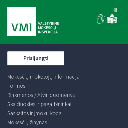
Prisijungti
Mokesčių mokėtojų informacija
Formos
Rinkmenos / Atviri duomenys
Skaičiuoklės ir pagalbininkai
Sąskaitos ir įmokų kodai
Mokesčių žinynas