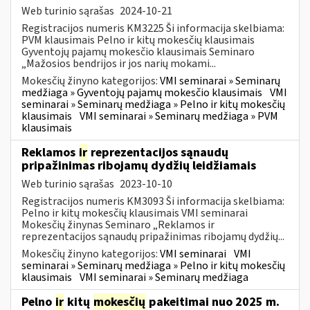
Web turinio sąrašas
2024-10-21
Registracijos numeris KM3225 Ši informacija skelbiama:
PVM klausimais Pelno ir kitų mokesčių klausimais
Gyventojų pajamų mokesčio klausimais Seminaro
„Mažosios bendrijos ir jos narių mokami...
Mokesčių žinyno kategorijos:
VMI seminarai » Seminarų
medžiaga » Gyventojų pajamų mokesčio klausimais
VMI
seminarai » Seminarų medžiaga » Pelno ir kitų mokesčių
klausimais
VMI seminarai » Seminarų medžiaga » PVM
klausimais
Reklamos
ir
reprezentacijos sąnaudų
pripažinimas ribojamų dydžių leidžiamais
Web turinio sąrašas
2023-10-10
Registracijos numeris KM3093 Ši informacija skelbiama:
Pelno ir kitų mokesčių klausimais VMI seminarai
Mokesčių žinynas Seminaro „Reklamos ir
reprezentacijos sąnaudų pripažinimas ribojamų dydžių...
Mokesčių žinyno kategorijos:
VMI seminarai
VMI
seminarai » Seminarų medžiaga » Pelno ir kitų mokesčių
klausimais
VMI seminarai » Seminarų medžiaga
Pelno
ir
kitų
mokesčių
pakeitimai nuo 2025 m.