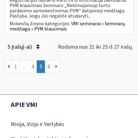
Registracijos numeris KM3714 Ši informacija skelbiama:
PVM klausimais Seminaro „Nekilnojamojo turto
pardavimo apmokestinimas PVM“ dalijamoji medžiaga.
Pastaba. Jeigu Jūs negalite atsidaryti...
Mokesčių žinyno kategorijos:
VMI seminarai » Seminarų
medžiaga » PVM klausimais
5 Įrašų(-ai)
Rodoma nuo 21 iki 25 iš 27 irašų.
1
...
4
5
6
APIE VMI
Misija, Vizija ir Vertybės