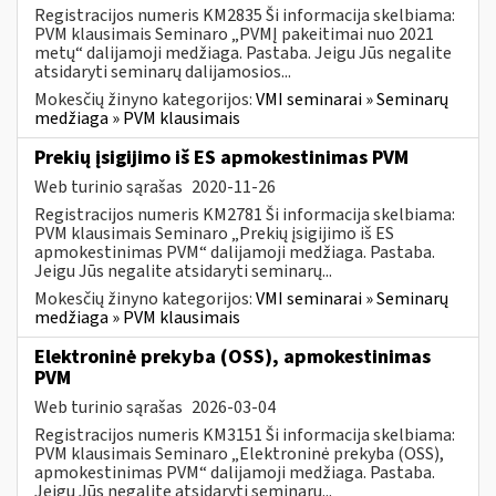
Registracijos numeris KM2835 Ši informacija skelbiama:
PVM klausimais Seminaro „PVMĮ pakeitimai nuo 2021
metų“ dalijamoji medžiaga. Pastaba. Jeigu Jūs negalite
atsidaryti seminarų dalijamosios...
Mokesčių žinyno kategorijos:
VMI seminarai » Seminarų
medžiaga » PVM klausimais
Prekių įsigijimo iš ES apmokestinimas PVM
Web turinio sąrašas
2020-11-26
Registracijos numeris KM2781 Ši informacija skelbiama:
PVM klausimais Seminaro „Prekių įsigijimo iš ES
apmokestinimas PVM“ dalijamoji medžiaga. Pastaba.
Jeigu Jūs negalite atsidaryti seminarų...
Mokesčių žinyno kategorijos:
VMI seminarai » Seminarų
medžiaga » PVM klausimais
Elektroninė prekyba (OSS), apmokestinimas
PVM
Web turinio sąrašas
2026-03-04
Registracijos numeris KM3151 Ši informacija skelbiama:
PVM klausimais Seminaro „Elektroninė prekyba (OSS),
apmokestinimas PVM“ dalijamoji medžiaga. Pastaba.
Jeigu Jūs negalite atsidaryti seminarų...