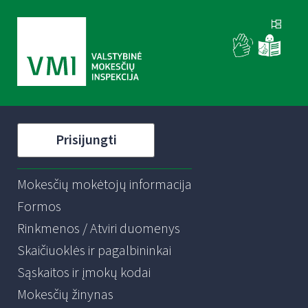
Prisijungti
Mokesčių mokėtojų informacija
Formos
Rinkmenos / Atviri duomenys
Skaičiuoklės ir pagalbininkai
Sąskaitos ir įmokų kodai
Mokesčių žinynas