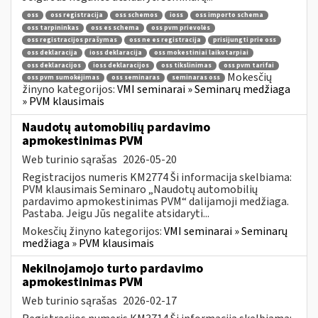
oss
oss registracija
oss schemos
ioss
oss importo schema
oss tarpininkas
oss es schema
oss pvm prievolės
oss registracijos prašymas
oss ne es registracija
prisijungti prie oss
oss deklaracija
ioss deklaracija
oss mokestiniai laikotarpiai
oss deklaracijos
ioss deklaracijos
oss tikslinimas
oss pvm tarifai
Mokesčių
oss pvm sumokėjimas
oss seminaras
seminaras oss
žinyno kategorijos:
VMI seminarai » Seminarų medžiaga
» PVM klausimais
Naudotų automobilių pardavimo
apmokestinimas PVM
Web turinio sąrašas
2026-05-20
Registracijos numeris KM2774 Ši informacija skelbiama:
PVM klausimais Seminaro „Naudotų automobilių
pardavimo apmokestinimas PVM“ dalijamoji medžiaga.
Pastaba. Jeigu Jūs negalite atsidaryti...
Mokesčių žinyno kategorijos:
VMI seminarai » Seminarų
medžiaga » PVM klausimais
Nekilnojamojo turto pardavimo
apmokestinimas PVM
Web turinio sąrašas
2026-02-17