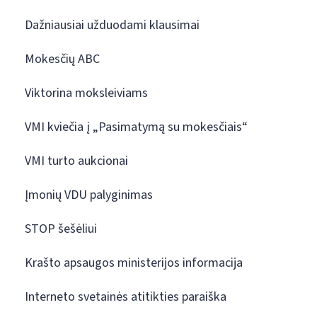
Dažniausiai užduodami klausimai
Mokesčių ABC
Viktorina moksleiviams
VMI kviečia į „Pasimatymą su mokesčiais“
VMI turto aukcionai
Įmonių VDU palyginimas
STOP šešėliui
Krašto apsaugos ministerijos informacija
Interneto svetainės atitikties paraiška