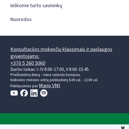
Ieškome turto savininkų
Nuorodos
Konsultacijos mokesčių klausimais ir paslaugos
gyventojams:
+370 5 260 5060
Darbo laikas: I-IV 8.00-17.00, V 8.00-15.45.
Prieššventinę dieną - viena valanda trumpiau.
Kiekvieno mėnesio antrą penktadienį 8.00 val. - 12.00 val.
Mano VMI
Paklausimas per
Valstybinė mokesčių inspekcija prie Lietuvos
U