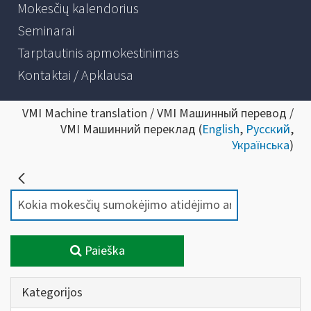
Mokesčių kalendorius
Seminarai
Tarptautinis apmokestinimas
Kontaktai / Apklausa
VMI Machine translation / VMI Машинный перевод /
VMI Машинний переклад (
English
,
Русский
,
Українська
)
Paieška
Kategorijos