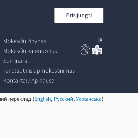
Prisijungti
Mokesčių žinynas
Mokesčių kalendorius
Seminarai
Tarptautinis apmokestinimas
Kontaktai / Apklausa
ний переклад (
English
,
Русский
,
Українська
)