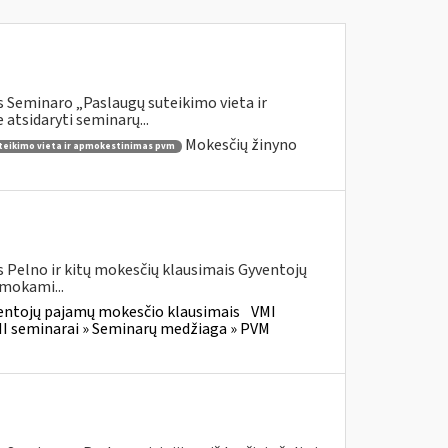
 Seminaro „Paslaugų suteikimo vieta ir
atsidaryti seminarų...
Mokesčių žinyno
teikimo vieta ir apmokestinimas pvm
 Pelno ir kitų mokesčių klausimais Gyventojų
 mokami...
entojų pajamų mokesčio klausimais
VMI
I seminarai » Seminarų medžiaga » PVM
M