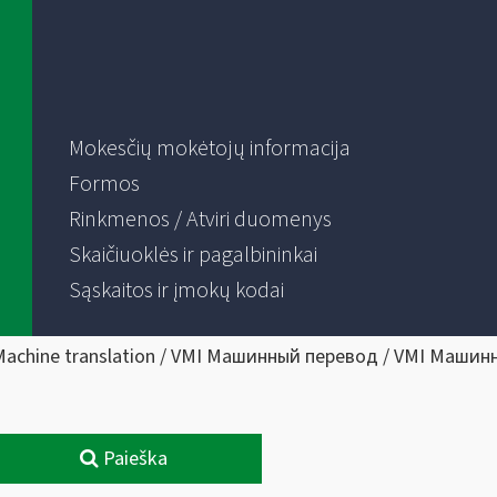
Mokesčių mokėtojų informacija
Formos
Rinkmenos / Atviri duomenys
Skaičiuoklės ir pagalbininkai
Sąskaitos ir įmokų kodai
Machine translation / VMI Машинный перевод / VMI Машин
Paieška