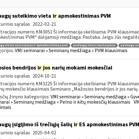
augų suteikimo vieta
ir
apmokestinimas PVM
urinio sąrašas
2022-02-21
tracijos numeris KM3051 Ši informacija skelbiama: PVM klausimais
estinimas PVM“ dalijamoji medžiaga. Pastaba. Jeigu Jūs negalite 
ugų vietos nustatymas ir apmokestinimas pvm
paslaugų vietos nustatymas
paslaugų su
orijos:
VMI seminarai » Seminarų medžiaga » PVM klausimais
sios bendrijos
ir
jos
narių mokami mokesčiai
urinio sąrašas
2024-10-21
tracijos numeris KM3225 Ši informacija skelbiama: PVM klausimais
ų mokesčio klausimais Seminaro „Mažosios bendrijos ir jos narių
čių žinyno kategorijos:
VMI seminarai » Seminarų medžiaga » Gyv
arai » Seminarų medžiaga » Pelno ir kitų mokesčių klausimais
VM
imais
augų įsigijimo iš trečiųjų šalių
ir
ES apmokestinimas PV
urinio sąrašas
2025-04-02