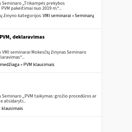
is Seminaro „Trikampės prekybos
 PVM pakeitimai nuo 2019 m.“...
ų žinyno kategorijos:
VMI seminarai » Seminarų
 PVM, deklaravimas
s VMI seminarai Mokesčių žinynas Seminaro
aravimas“...
 medžiaga » PVM klausimais
s Seminaro „PVM taikymas: grožio procedūros ar
atsidaryti...
 klausimais