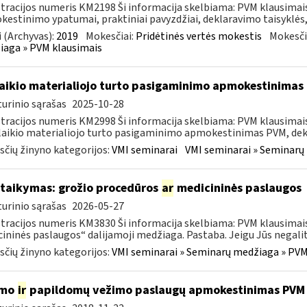
tracijos numeris KM2198 Ši informacija skelbiama: PVM klausima
estinimo ypatumai, praktiniai pavyzdžiai, deklaravimo taisyklės,
 (Archyvas):
2019
Mokesčiai:
Pridėtinės vertės mokestis
Mokesči
aga » PVM klausimais
laikio materialiojo turto pasigaminimo apmokestinimas
urinio sąrašas
2025-10-28
tracijos numeris KM2998 Ši informacija skelbiama: PVM klausimai
laikio materialiojo turto pasigaminimo apmokestinimas PVM, dekl
čių žinyno kategorijos:
VMI seminarai
VMI seminarai » Seminarų
taikymas: grožio procedūros
ar
medicininės paslaugos
urinio sąrašas
2026-05-27
tracijos numeris KM3830 Ši informacija skelbiama: PVM klausimai
ininės paslaugos“ dalijamoji medžiaga. Pastaba. Jeigu Jūs negalite 
čių žinyno kategorijos:
VMI seminarai » Seminarų medžiaga » PVM
imo
ir
papildomų vežimo paslaugų apmokestinimas PVM