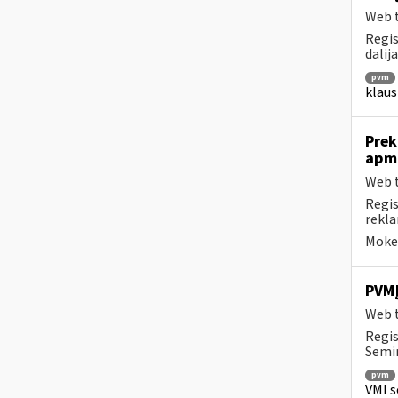
Web t
Regis
dalij
pvm
klaus
Prek
apm
Web t
Regis
rekla
Mokes
PVMĮ
Web t
Regis
Semin
pvm
VMI s