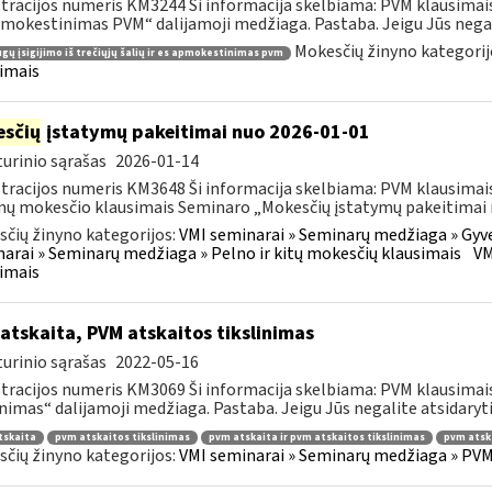
tracijos numeris KM3244 Ši informacija skelbiama: PVM klausimais S
mokestinimas PVM“ dalijamoji medžiaga. Pastaba. Jeigu Jūs negali
Mokesčių žinyno kategorij
gų įsigijimo iš trečiųjų šalių ir es apmokestinimas pvm
imais
sčių
įstatymų pakeitimai nuo 2026-01-01
urinio sąrašas
2026-01-14
tracijos numeris KM3648 Ši informacija skelbiama: PVM klausimais
ų mokesčio klausimais Seminaro „Mokesčių įstatymų pakeitimai n
čių žinyno kategorijos:
VMI seminarai » Seminarų medžiaga » Gyv
arai » Seminarų medžiaga » Pelno ir kitų mokesčių klausimais
VM
imais
atskaita, PVM atskaitos tikslinimas
urinio sąrašas
2022-05-16
tracijos numeris KM3069 Ši informacija skelbiama: PVM klausimai
inimas“ dalijamoji medžiaga. Pastaba. Jeigu Jūs negalite atsidaryti
tskaita
pvm atskaitos tikslinimas
pvm atskaita ir pvm atskaitos tikslinimas
pvm atsk
čių žinyno kategorijos:
VMI seminarai » Seminarų medžiaga » PVM