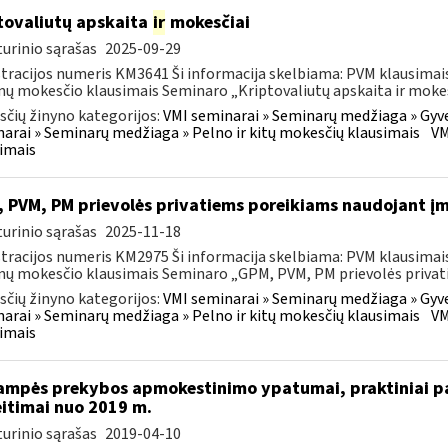
tovaliutų apskaita
ir
mokesčiai
urinio sąrašas
2025-09-29
tracijos numeris KM3641 Ši informacija skelbiama: PVM klausimais
ų mokesčio klausimais Seminaro „Kriptovaliutų apskaita ir mokesč
čių žinyno kategorijos:
VMI seminarai » Seminarų medžiaga » Gyv
arai » Seminarų medžiaga » Pelno ir kitų mokesčių klausimais
VM
imais
 PVM, PM prievolės privatiems poreikiams naudojant į
urinio sąrašas
2025-11-18
tracijos numeris KM2975 Ši informacija skelbiama: PVM klausimais
ų mokesčio klausimais Seminaro „GPM, PVM, PM prievolės privati
čių žinyno kategorijos:
VMI seminarai » Seminarų medžiaga » Gyv
arai » Seminarų medžiaga » Pelno ir kitų mokesčių klausimais
VM
imais
ampės prekybos apmokestinimo ypatumai, praktiniai pa
itimai nuo 2019 m.
urinio sąrašas
2019-04-10