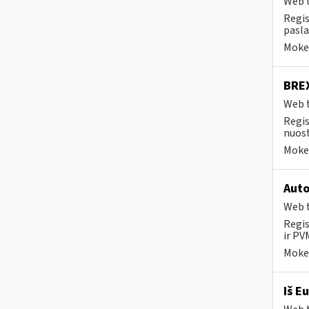
Web t
Regis
pasla
Mokes
BREX
Web t
Regis
nuost
Mokes
Auto
Web t
Regis
ir PV
Mokes
Iš E