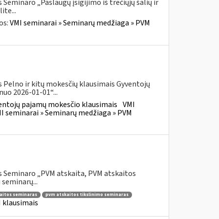
eminaro „Paslaugų įsigijimo iš trečiųjų šalių ir
te...
os:
VMI seminarai » Seminarų medžiaga » PVM
 Pelno ir kitų mokesčių klausimais Gyventojų
uo 2026-01-01“...
entojų pajamų mokesčio klausimais
VMI
I seminarai » Seminarų medžiaga » PVM
s Seminaro „PVM atskaita, PVM atskaitos
 seminarų...
aitos seminaras
pvm atskaitos tikslinimo seminaras
 klausimais