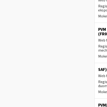
Web t
Regis
ekspo
Mokes
PVM 
(FR
Web t
Regis
mecha
Mokes
SAF
Web t
Regis
duome
Mokes
PVMĮ