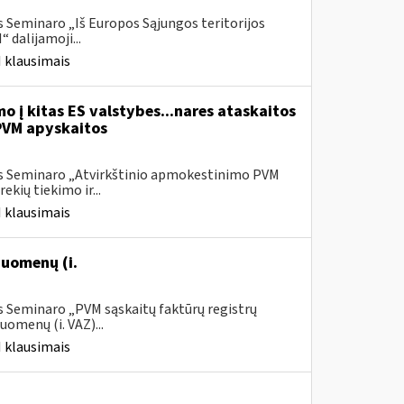
 Seminaro „Iš Europos Sąjungos teritorijos
dalijamoji...
 klausimais
o į kitas ES valstybes...nares ataskaitos
PVM apyskaitos
is Seminaro „Atvirkštinio apmokestinimo PVM
ių tiekimo ir...
 klausimais
uomenų (i.
s Seminaro „PVM sąskaitų faktūrų registrų
omenų (i. VAZ)...
 klausimais