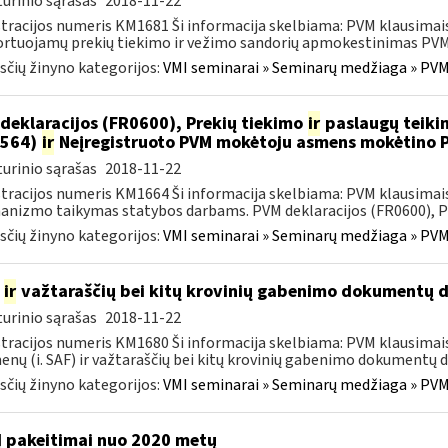
urinio sąrašas
2018-11-22
tracijos numeris KM1681 Ši informacija skelbiama: PVM klausimais
rtuojamų prekių tiekimo ir vežimo sandorių apmokestinimas PVM“ 
čių žinyno kategorijos:
VMI seminarai » Seminarų medžiaga » PVM
deklaracijos (FR0600), Prekių tiekimo
ir
paslaugų teikim
0564)
ir
Neįregistruoto PVM mokėtoju asmens mokėtino 
urinio sąrašas
2018-11-22
tracijos numeris KM1664 Ši informacija skelbiama: PVM klausima
nizmo taikymas statybos darbams. PVM deklaracijos (FR0600), Prek
čių žinyno kategorijos:
VMI seminarai » Seminarų medžiaga » PVM
)
ir
važtaraščių bei kitų krovinių gabenimo dokumentų d
urinio sąrašas
2018-11-22
tracijos numeris KM1680 Ši informacija skelbiama: PVM klausimai
nų (i. SAF) ir važtaraščių bei kitų krovinių gabenimo dokumentų du
čių žinyno kategorijos:
VMI seminarai » Seminarų medžiaga » PVM
 pakeitimai nuo 2020 metų