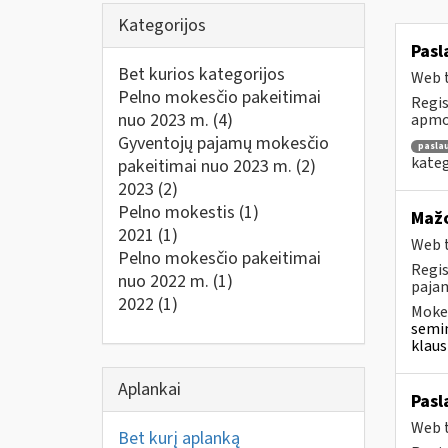
Kategorijos
Pasl
Bet kurios kategorijos
Web t
Pelno mokesčio pakeitimai
Regis
nuo 2023 m.
(4)
apmok
Gyventojų pajamų mokesčio
pasla
kateg
pakeitimai nuo 2023 m.
(2)
2023
(2)
Pelno mokestis
(1)
Mažo
2021
(1)
Web t
Pelno mokesčio pakeitimai
Regis
nuo 2022 m.
(1)
pajam
2022
(1)
Mokes
semin
klaus
Aplankai
Pasl
Web t
Bet kurį aplanką