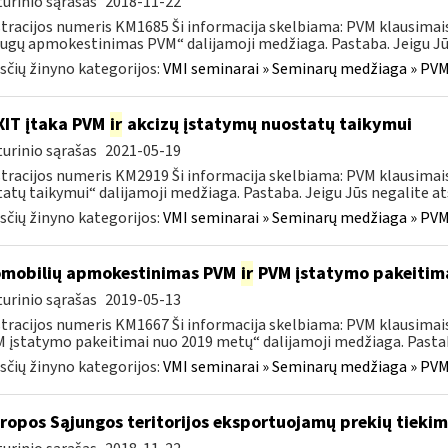
urinio sąrašas
2018-11-22
tracijos numeris KM1685 Ši informacija skelbiama: PVM klausima
ugų apmokestinimas PVM“ dalijamoji medžiaga. Pastaba. Jeigu Jūs 
čių žinyno kategorijos:
VMI seminarai » Seminarų medžiaga » PVM
IT įtaka PVM
ir
akcizų įstatymų nuostatų taikymui
urinio sąrašas
2021-05-19
tracijos numeris KM2919 Ši informacija skelbiama: PVM klausimai
atų taikymui“ dalijamoji medžiaga. Pastaba. Jeigu Jūs negalite atsi
čių žinyno kategorijos:
VMI seminarai » Seminarų medžiaga » PVM
mobilių apmokestinimas PVM
ir
PVM įstatymo pakeitima
urinio sąrašas
2019-05-13
tracijos numeris KM1667 Ši informacija skelbiama: PVM klausim
M įstatymo pakeitimai nuo 2019 metų“ dalijamoji medžiaga. Pastaba
čių žinyno kategorijos:
VMI seminarai » Seminarų medžiaga » PVM
uropos Sąjungos teritorijos eksportuojamų prekių tieki