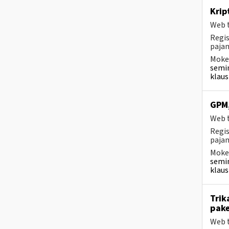
Krip
Web t
Regis
pajam
Mokes
semin
klaus
GPM,
Web t
Regis
pajam
Mokes
semin
klaus
Trik
pake
Web t