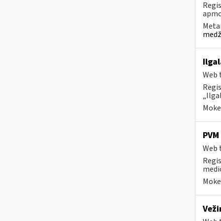
Regis
apmok
Metai
medži
Ilga
Web t
Regis
„Ilga
Mokes
PVM 
Web t
Regis
medic
Mokes
Vež