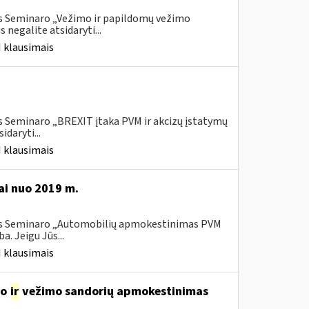
is Seminaro „Vežimo ir papildomų vežimo
negalite atsidaryti...
 klausimais
s Seminaro „BREXIT įtaka PVM ir akcizų įstatymų
daryti...
 klausimais
i nuo 2019 m.
ais Seminaro „Automobilių apmokestinimas PVM
. Jeigu Jūs...
 klausimais
mo
ir
vežimo sandorių apmokestinimas