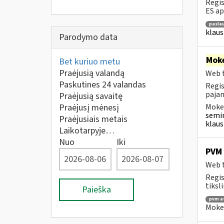
Regis
ES ap
paslau
klaus
Parodymo data
Moke
Bet kuriuo metu
Praėjusią valandą
Web t
Paskutines 24 valandas
Regis
pajam
Praėjusią savaitę
Praėjusį mėnesį
Mokes
semin
Praėjusiais metais
klaus
Laikotarpyje…
Nuo
Iki
PVM 
Web t
Regis
tiksl
Paieška
pvm a
Mokes