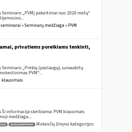
is Seminaro „PVMĮ pakeitimai nuo 2020 metų“
ijamosios...
 seminarai » Seminarų medžiaga » PVM
ramai, privatiems poreikiams tenkinti,
s Seminaro „Prekių (paslaugų), sunaudotų
pmokestinimas PVM“...
 klausimais
 Ši informacija skelbiama: PVM klausimais
oji medžiaga....
Mokesčių žinyno kategorijos:
eurų
pvmį pakeitimai