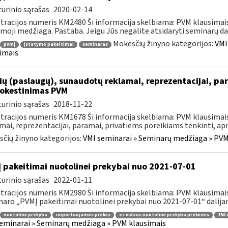
urinio sąrašas
2020-02-14
tracijos numeris KM2480 Ši informacija skelbiama: PVM klausima
amoji medžiaga. Pastaba. Jeigu Jūs negalite atsidaryti seminarų dal
Mokesčių žinyno kategorijos:
VMI
pvmį
įstatymo pakeitimai
seminaras
imais
ių (paslaugų), sunaudotų reklamai, reprezentacijai, pa
okestinimas PVM
urinio sąrašas
2018-11-22
tracijos numeris KM1678 Ši informacija skelbiama: PVM klausimai
mai, reprezentacijai, paramai, privatiems poreikiams tenkinti, a
čių žinyno kategorijos:
VMI seminarai » Seminarų medžiaga » PVM
 pakeitimai nuotolinei prekybai nuo 2021-07-01
urinio sąrašas
2022-01-11
tracijos numeris KM2980 Ši informacija skelbiama: PVM klausimais
aro „PVMĮ pakeitimai nuotolinei prekybai nuo 2021-07-01“ dalijam
nuotolinė prekyba
importuojamos prekės
es vidaus nuotolinė prekyba prekėmis
150 
eminarai » Seminarų medžiaga » PVM klausimais