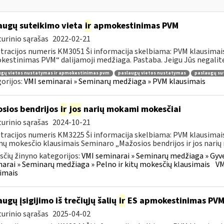
augų suteikimo vieta
ir
apmokestinimas PVM
urinio sąrašas
2022-02-21
tracijos numeris KM3051 Ši informacija skelbiama: PVM klausimais
estinimas PVM“ dalijamoji medžiaga. Pastaba. Jeigu Jūs negalite 
ugų vietos nustatymas ir apmokestinimas pvm
paslaugų vietos nustatymas
paslaugų su
orijos:
VMI seminarai » Seminarų medžiaga » PVM klausimais
sios bendrijos
ir
jos
narių mokami mokesčiai
urinio sąrašas
2024-10-21
tracijos numeris KM3225 Ši informacija skelbiama: PVM klausimais
ų mokesčio klausimais Seminaro „Mažosios bendrijos ir jos narių
čių žinyno kategorijos:
VMI seminarai » Seminarų medžiaga » Gyv
arai » Seminarų medžiaga » Pelno ir kitų mokesčių klausimais
VM
imais
augų įsigijimo iš trečiųjų šalių
ir
ES apmokestinimas PV
urinio sąrašas
2025-04-02