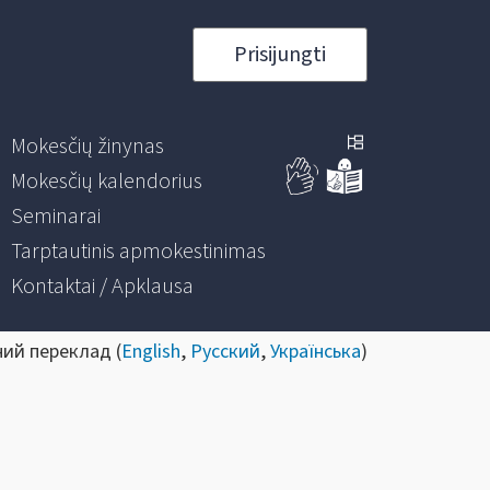
Prisijungti
Mokesčių žinynas
Mokesčių kalendorius
Seminarai
Tarptautinis apmokestinimas
Kontaktai / Apklausa
ний переклад (
English
,
Русский
,
Українська
)