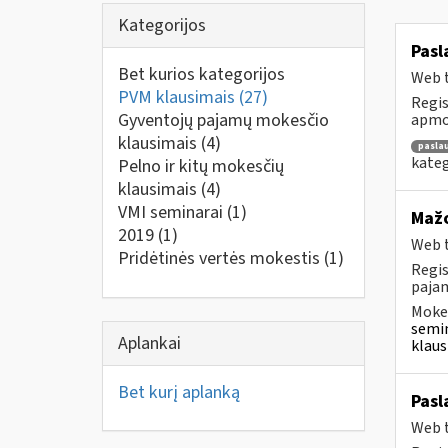
Kategorijos
Pasl
Bet kurios kategorijos
Web t
PVM klausimais
(27)
Regis
Gyventojų pajamų mokesčio
apmok
klausimais
(4)
pasla
kateg
Pelno ir kitų mokesčių
klausimais
(4)
VMI seminarai
(1)
Mažo
2019
(1)
Web t
Pridėtinės vertės mokestis
(1)
Regis
pajam
Mokes
semin
Aplankai
klaus
Bet kurį aplanką
Pasl
Web t