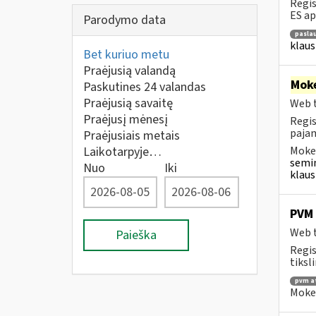
Regis
ES ap
Parodymo data
paslau
klaus
Bet kuriuo metu
Praėjusią valandą
Moke
Paskutines 24 valandas
Praėjusią savaitę
Web t
Praėjusį mėnesį
Regis
pajam
Praėjusiais metais
Laikotarpyje…
Mokes
semin
Nuo
Iki
klaus
PVM 
Web t
Paieška
Regis
tiksl
pvm a
Mokes