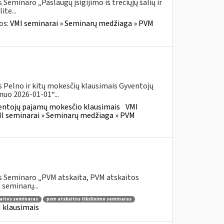
eminaro „Paslaugų įsigijimo iš trečiųjų šalių ir
te...
os:
VMI seminarai » Seminarų medžiaga » PVM
 Pelno ir kitų mokesčių klausimais Gyventojų
uo 2026-01-01“...
entojų pajamų mokesčio klausimais
VMI
I seminarai » Seminarų medžiaga » PVM
s Seminaro „PVM atskaita, PVM atskaitos
 seminarų...
aitos seminaras
pvm atskaitos tikslinimo seminaras
 klausimais