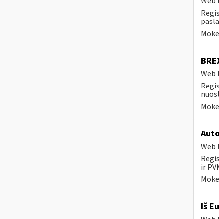
Web t
Regis
pasla
Mokes
BREX
Web t
Regis
nuost
Mokes
Auto
Web t
Regis
ir PV
Mokes
Iš E