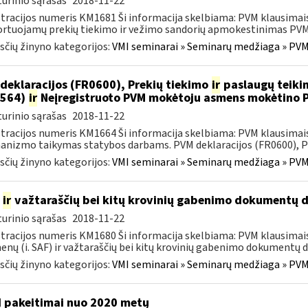
urinio sąrašas
2018-11-22
tracijos numeris KM1681 Ši informacija skelbiama: PVM klausimais
rtuojamų prekių tiekimo ir vežimo sandorių apmokestinimas PVM“ 
čių žinyno kategorijos:
VMI seminarai » Seminarų medžiaga » PVM
deklaracijos (FR0600), Prekių tiekimo
ir
paslaugų teikim
0564)
ir
Neįregistruoto PVM mokėtoju asmens mokėtino 
urinio sąrašas
2018-11-22
tracijos numeris KM1664 Ši informacija skelbiama: PVM klausima
nizmo taikymas statybos darbams. PVM deklaracijos (FR0600), Prek
čių žinyno kategorijos:
VMI seminarai » Seminarų medžiaga » PVM
)
ir
važtaraščių bei kitų krovinių gabenimo dokumentų d
urinio sąrašas
2018-11-22
tracijos numeris KM1680 Ši informacija skelbiama: PVM klausimai
nų (i. SAF) ir važtaraščių bei kitų krovinių gabenimo dokumentų du
čių žinyno kategorijos:
VMI seminarai » Seminarų medžiaga » PVM
 pakeitimai nuo 2020 metų