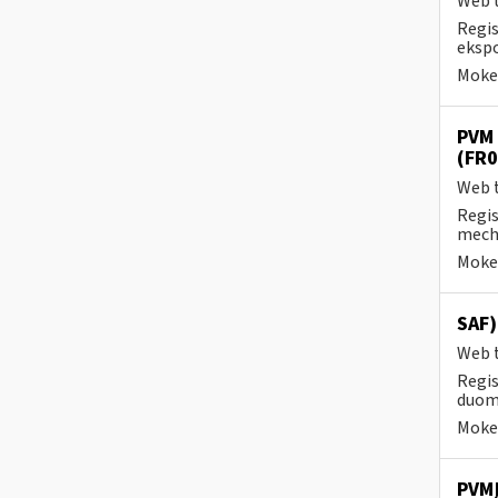
Web t
Regis
ekspo
Mokes
PVM 
(FR
Web t
Regis
mecha
Mokes
SAF
Web t
Regis
duome
Mokes
PVMĮ