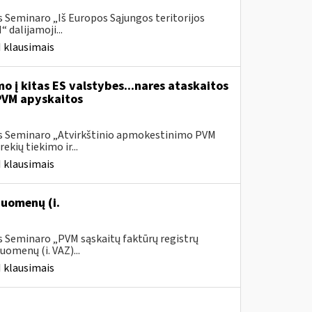
 Seminaro „Iš Europos Sąjungos teritorijos
dalijamoji...
 klausimais
o į kitas ES valstybes...nares ataskaitos
PVM apyskaitos
is Seminaro „Atvirkštinio apmokestinimo PVM
ių tiekimo ir...
 klausimais
uomenų (i.
s Seminaro „PVM sąskaitų faktūrų registrų
omenų (i. VAZ)...
 klausimais