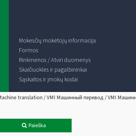
Mokesčių mokėtojų informacija
Formos
Rinkmenos / Atviri duomenys
Skaičiuoklės ir pagalbininkai
Sąskaitos ir įmokų kodai
Machine translation / VMI Машинный перевод / VMI Машин
Paieška