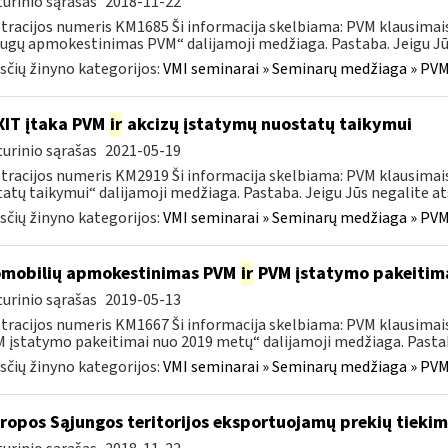
urinio sąrašas
2018-11-22
tracijos numeris KM1685 Ši informacija skelbiama: PVM klausima
ugų apmokestinimas PVM“ dalijamoji medžiaga. Pastaba. Jeigu Jūs 
čių žinyno kategorijos:
VMI seminarai » Seminarų medžiaga » PVM
IT įtaka PVM
ir
akcizų įstatymų nuostatų taikymui
urinio sąrašas
2021-05-19
tracijos numeris KM2919 Ši informacija skelbiama: PVM klausimai
atų taikymui“ dalijamoji medžiaga. Pastaba. Jeigu Jūs negalite atsi
čių žinyno kategorijos:
VMI seminarai » Seminarų medžiaga » PVM
mobilių apmokestinimas PVM
ir
PVM įstatymo pakeitima
urinio sąrašas
2019-05-13
tracijos numeris KM1667 Ši informacija skelbiama: PVM klausim
M įstatymo pakeitimai nuo 2019 metų“ dalijamoji medžiaga. Pastaba
čių žinyno kategorijos:
VMI seminarai » Seminarų medžiaga » PVM
uropos Sąjungos teritorijos eksportuojamų prekių tieki