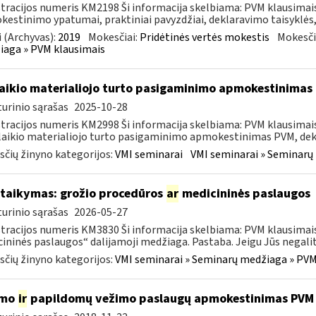
tracijos numeris KM2198 Ši informacija skelbiama: PVM klausima
estinimo ypatumai, praktiniai pavyzdžiai, deklaravimo taisyklės,
 (Archyvas):
2019
Mokesčiai:
Pridėtinės vertės mokestis
Mokesči
aga » PVM klausimais
laikio materialiojo turto pasigaminimo apmokestinimas
urinio sąrašas
2025-10-28
tracijos numeris KM2998 Ši informacija skelbiama: PVM klausimai
laikio materialiojo turto pasigaminimo apmokestinimas PVM, dekl
čių žinyno kategorijos:
VMI seminarai
VMI seminarai » Seminarų
taikymas: grožio procedūros
ar
medicininės paslaugos
urinio sąrašas
2026-05-27
tracijos numeris KM3830 Ši informacija skelbiama: PVM klausimai
ininės paslaugos“ dalijamoji medžiaga. Pastaba. Jeigu Jūs negalite 
čių žinyno kategorijos:
VMI seminarai » Seminarų medžiaga » PVM
imo
ir
papildomų vežimo paslaugų apmokestinimas PVM