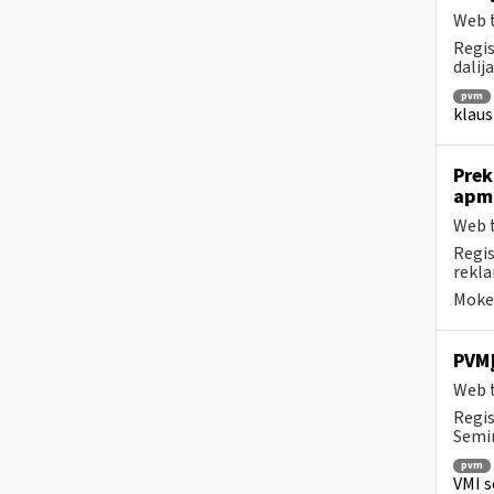
Web t
Regis
dalij
pvm
klaus
Prek
apm
Web t
Regis
rekla
Mokes
PVMĮ
Web t
Regis
Semin
pvm
VMI s