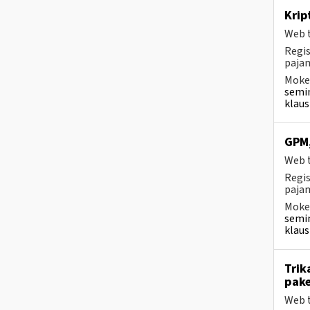
Krip
Web t
Regis
pajam
Mokes
semin
klaus
GPM,
Web t
Regis
pajam
Mokes
semin
klaus
Trik
pake
Web t