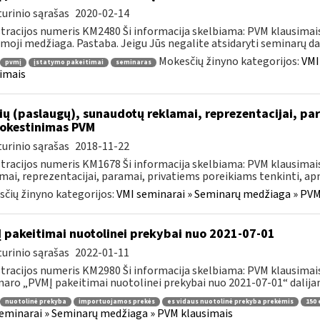
urinio sąrašas
2020-02-14
tracijos numeris KM2480 Ši informacija skelbiama: PVM klausima
amoji medžiaga. Pastaba. Jeigu Jūs negalite atsidaryti seminarų dal
Mokesčių žinyno kategorijos:
VMI
pvmį
įstatymo pakeitimai
seminaras
imais
ių (paslaugų), sunaudotų reklamai, reprezentacijai, pa
okestinimas PVM
urinio sąrašas
2018-11-22
tracijos numeris KM1678 Ši informacija skelbiama: PVM klausimai
mai, reprezentacijai, paramai, privatiems poreikiams tenkinti, a
čių žinyno kategorijos:
VMI seminarai » Seminarų medžiaga » PVM
 pakeitimai nuotolinei prekybai nuo 2021-07-01
urinio sąrašas
2022-01-11
tracijos numeris KM2980 Ši informacija skelbiama: PVM klausimais
aro „PVMĮ pakeitimai nuotolinei prekybai nuo 2021-07-01“ dalijam
nuotolinė prekyba
importuojamos prekės
es vidaus nuotolinė prekyba prekėmis
150 
eminarai » Seminarų medžiaga » PVM klausimais