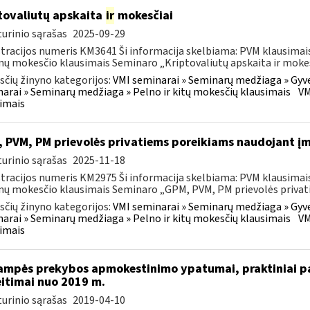
tovaliutų apskaita
ir
mokesčiai
urinio sąrašas
2025-09-29
tracijos numeris KM3641 Ši informacija skelbiama: PVM klausimais
ų mokesčio klausimais Seminaro „Kriptovaliutų apskaita ir mokesč
čių žinyno kategorijos:
VMI seminarai » Seminarų medžiaga » Gyv
arai » Seminarų medžiaga » Pelno ir kitų mokesčių klausimais
VM
imais
 PVM, PM prievolės privatiems poreikiams naudojant į
urinio sąrašas
2025-11-18
tracijos numeris KM2975 Ši informacija skelbiama: PVM klausimais
ų mokesčio klausimais Seminaro „GPM, PVM, PM prievolės privati
čių žinyno kategorijos:
VMI seminarai » Seminarų medžiaga » Gyv
arai » Seminarų medžiaga » Pelno ir kitų mokesčių klausimais
VM
imais
ampės prekybos apmokestinimo ypatumai, praktiniai pa
itimai nuo 2019 m.
urinio sąrašas
2019-04-10