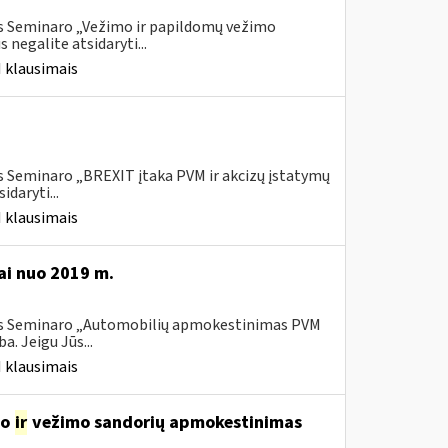
is Seminaro „Vežimo ir papildomų vežimo
negalite atsidaryti...
 klausimais
s Seminaro „BREXIT įtaka PVM ir akcizų įstatymų
daryti...
 klausimais
i nuo 2019 m.
ais Seminaro „Automobilių apmokestinimas PVM
. Jeigu Jūs...
 klausimais
mo
ir
vežimo sandorių apmokestinimas