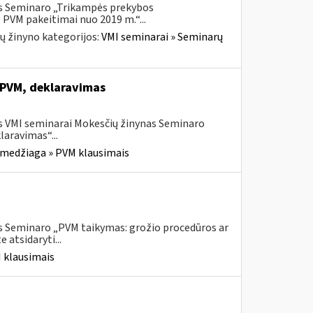
is Seminaro „Trikampės prekybos
 PVM pakeitimai nuo 2019 m.“...
ų žinyno kategorijos:
VMI seminarai » Seminarų
 PVM, deklaravimas
s VMI seminarai Mokesčių žinynas Seminaro
aravimas“...
 medžiaga » PVM klausimais
s Seminaro „PVM taikymas: grožio procedūros ar
atsidaryti...
 klausimais