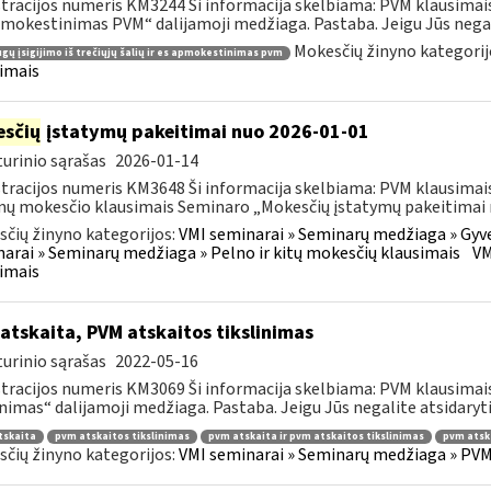
tracijos numeris KM3244 Ši informacija skelbiama: PVM klausimais S
mokestinimas PVM“ dalijamoji medžiaga. Pastaba. Jeigu Jūs negali
Mokesčių žinyno kategorij
gų įsigijimo iš trečiųjų šalių ir es apmokestinimas pvm
imais
sčių
įstatymų pakeitimai nuo 2026-01-01
urinio sąrašas
2026-01-14
tracijos numeris KM3648 Ši informacija skelbiama: PVM klausimais
ų mokesčio klausimais Seminaro „Mokesčių įstatymų pakeitimai n
čių žinyno kategorijos:
VMI seminarai » Seminarų medžiaga » Gyv
arai » Seminarų medžiaga » Pelno ir kitų mokesčių klausimais
VM
imais
atskaita, PVM atskaitos tikslinimas
urinio sąrašas
2022-05-16
tracijos numeris KM3069 Ši informacija skelbiama: PVM klausimai
inimas“ dalijamoji medžiaga. Pastaba. Jeigu Jūs negalite atsidaryti
tskaita
pvm atskaitos tikslinimas
pvm atskaita ir pvm atskaitos tikslinimas
pvm atsk
čių žinyno kategorijos:
VMI seminarai » Seminarų medžiaga » PVM