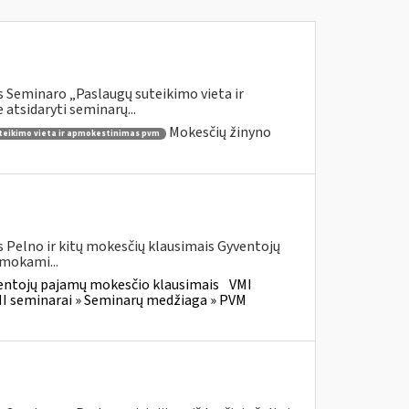
 Seminaro „Paslaugų suteikimo vieta ir
atsidaryti seminarų...
Mokesčių žinyno
teikimo vieta ir apmokestinimas pvm
 Pelno ir kitų mokesčių klausimais Gyventojų
 mokami...
entojų pajamų mokesčio klausimais
VMI
I seminarai » Seminarų medžiaga » PVM
M