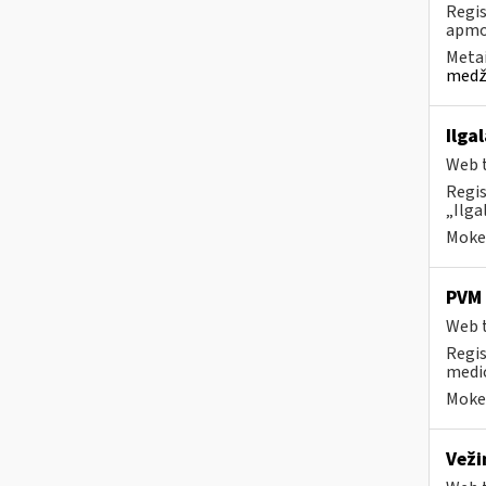
Regis
apmok
Metai
medži
Ilga
Web t
Regis
„Ilga
Mokes
PVM 
Web t
Regis
medic
Mokes
Vež