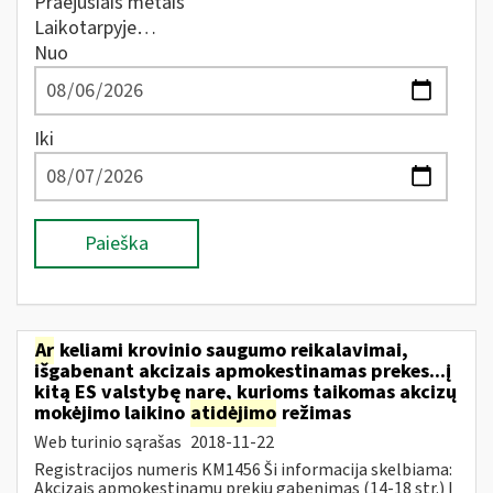
Praėjusiais metais
Laikotarpyje…
Nuo
Iki
Paieška
Ar
keliami krovinio saugumo reikalavimai,
išgabenant akcizais apmokestinamas prekes...į
kitą ES valstybę narę, kurioms taikomas akcizų
mokėjimo laikino
atidėjimo
režimas
Web turinio sąrašas
2018-11-22
Registracijos numeris KM1456 Ši informacija skelbiama:
Akcizais apmokestinamų prekių gabenimas (14-18 str.) Į