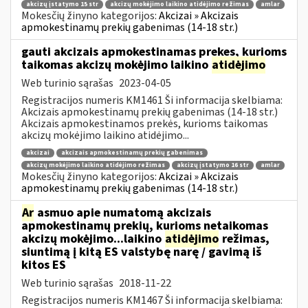
akcizų įstatymo 15 str
akcizų mokėjimo laikino atidėjimo režimas
amlar
Mokesčių žinyno kategorijos:
Akcizai » Akcizais
apmokestinamų prekių gabenimas (14-18 str.)
gauti akcizais apmokestinamas prekes, kurioms
taikomas akcizų mokėjimo laikino
atidėjimo
Web turinio sąrašas
2023-04-05
Registracijos numeris KM1461 Ši informacija skelbiama:
Akcizais apmokestinamų prekių gabenimas (14-18 str.)
Akcizais apmokestinamos prekės, kurioms taikomas
akcizų mokėjimo laikino atidėjimo...
akcizai
akcizais apmokestinamų prekių gabenimas
akcizų mokėjimo laikino atidėjimo režimas
akcizų įstatymo 16 str
amlar
Mokesčių žinyno kategorijos:
Akcizai » Akcizais
apmokestinamų prekių gabenimas (14-18 str.)
Ar
asmuo apie numatomą akcizais
apmokestinamų prekių, kurioms netaikomas
akcizų mokėjimo...laikino
atidėjimo
režimas,
siuntimą į kitą ES valstybę narę / gavimą iš
kitos ES
Web turinio sąrašas
2018-11-22
Registracijos numeris KM1467 Ši informacija skelbiama: