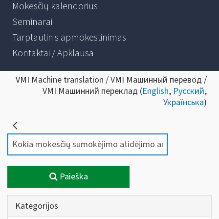
Mokesčių kalendorius
Seminarai
Tarptautinis apmokestinimas
Kontaktai / Apklausa
VMI Machine translation / VMI Машинный перевод /
VMI Машинний переклад (
English
,
Русский
,
Українська
)
Paieška
Kategorijos