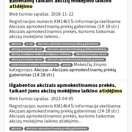
gabenamų taikant akcizų mokėjimo laikino
atidėjimo
Web turinio sąrašas
2018-11-22
Registracijos numeris KM1463 Ši informacija skelbiama:
Akcizais apmokestinamų prekių gabenimas (14-18 str.)
Akcizais apmokestinamos prekės, kurioms taikomas
akcizų mokėjimo laikino...
akcizai
e-ad
akcizais apmokestinamų prekių gabenimas
akcizų įstatymo 15 str
akcizais apmokestinamų prekių išvežimas
akcizų mokėjimo laikino atidėjimo režimas
akcizų įstatymo 14 str
akcizų įstatymo 16 str
akcizais apmokestinamų prekių gavimas
Mokesčių žinyno
elektroninis vežimo dokumentas
amlar
kategorijos:
Akcizai » Akcizais apmokestinamų prekių
gabenimas (14-18 str.)
išgabentos akcizais apmokestinamos prekės,
taikant joms akcizų mokėjimo laikino
atidėjimo
Web turinio sąrašas
2023-04-05
Registracijos numeris KM1464 Ši informacija skelbiama:
Akcizais apmokestinamų prekių gabenimas (14-18 str.)
Akcizais apmokestinamos prekės, kurioms taikomas
akcizų mokėjimo laikino atidėjimo...
akcizai
akcizais apmokestinamų prekių gabenimas