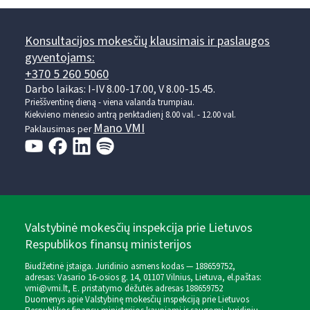
Konsultacijos mokesčių klausimais ir paslaugos
gyventojams:
+370 5 260 5060
Darbo laikas: I-IV 8.00-17.00, V 8.00-15.45.
Prieššventinę dieną - viena valanda trumpiau.
Kiekvieno mėnesio antrą penktadienį 8.00 val. - 12.00 val.
Mano VMI
Paklausimas per
Valstybinė mokesčių inspekcija prie Lietuvos
Respublikos finansų ministerijos
Biudžetinė įstaiga. Juridinio asmens kodas — 188659752,
adresas: Vasario 16-osios g. 14, 01107 Vilnius, Lietuva, el.paštas:
vmi@vmi.lt
, E. pristatymo dėžutės adresas 188659752
Duomenys apie Valstybinę mokesčių inspekciją prie Lietuvos