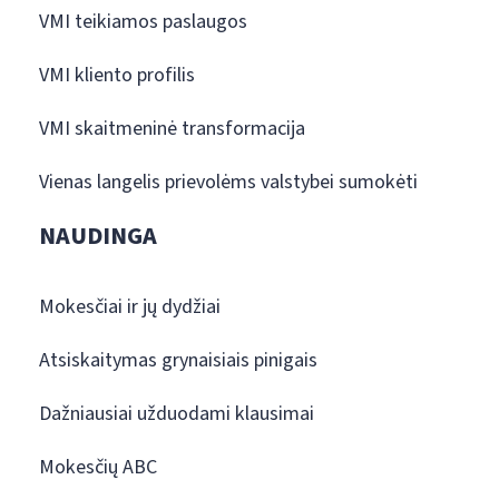
VMI teikiamos paslaugos
VMI kliento profilis
VMI skaitmeninė transformacija
Vienas langelis prievolėms valstybei sumokėti
NAUDINGA
Mokesčiai ir jų dydžiai
Atsiskaitymas grynaisiais pinigais
Dažniausiai užduodami klausimai
Mokesčių ABC