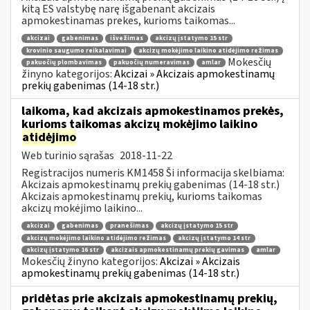
kitą ES valstybę narę išgabenant akcizais
apmokestinamas prekes, kurioms taikomas...
akcizai
gabenimas
išvežimas
akcizų įstatymo 15 str
krovinio saugumo reikalavimai
akcizų mokėjimo laikino atidėjimo režimas
Mokesčių
pakuočių plombavimas
pakuočių numeravimas
amlar
žinyno kategorijos:
Akcizai » Akcizais apmokestinamų
prekių gabenimas (14-18 str.)
laikoma, kad akcizais apmokestinamos prekės,
kurioms taikomas akcizų mokėjimo laikino
atidėjimo
Web turinio sąrašas
2018-11-22
Registracijos numeris KM1458 Ši informacija skelbiama:
Akcizais apmokestinamų prekių gabenimas (14-18 str.)
Akcizais apmokestinamų prekių, kurioms taikomas
akcizų mokėjimo laikino...
akcizai
gabenimas
pranešimas
akcizų įstatymo 15 str
akcizų mokėjimo laikino atidėjimo režimas
akcizų įstatymo 14 str
akcizų įstatymo 16 str
akcizais apmokestinamų prekių gavimas
amlar
Mokesčių žinyno kategorijos:
Akcizai » Akcizais
apmokestinamų prekių gabenimas (14-18 str.)
pridėtas prie akcizais apmokestinamų prekių,