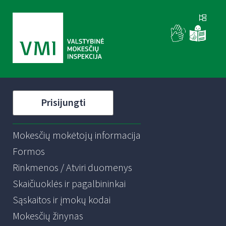
Prisijungti
Mokesčių mokėtojų informacija
Formos
Rinkmenos / Atviri duomenys
Skaičiuoklės ir pagalbininkai
Sąskaitos ir įmokų kodai
Mokesčių žinynas