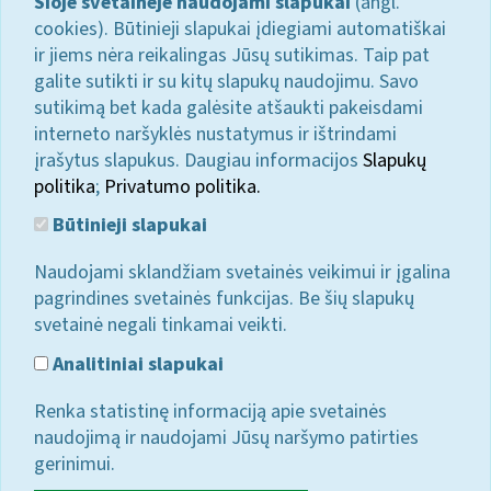
Šioje svetainėje naudojami slapukai
(angl.
cookies). Būtinieji slapukai įdiegiami automatiškai
ir jiems nėra reikalingas Jūsų sutikimas. Taip pat
galite sutikti ir su kitų slapukų naudojimu. Savo
sutikimą bet kada galėsite atšaukti pakeisdami
interneto naršyklės nustatymus ir ištrindami
įrašytus slapukus. Daugiau informacijos
Slapukų
politika
;
Privatumo politika.
Būtinieji slapukai
Naudojami sklandžiam svetainės veikimui ir įgalina
pagrindines svetainės funkcijas. Be šių slapukų
svetainė negali tinkamai veikti.
Analitiniai slapukai
Renka statistinę informaciją apie svetainės
naudojimą ir naudojami Jūsų naršymo patirties
gerinimui.