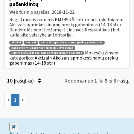
paženklintų
Web turinio sąrašas
2018-11-22
Registracijos numeris KM1455 Ši informacija skelbiama:
Akcizais apmokestinamų prekių gabenimas (14-18 str.)
Banderolės nuo išvežamų iš Lietuvos Respublikos į bet
kurią kitą valstybę ar teritoriją...
akc404
akcizai
akcizais apmokestinamų prekių gabenimas
banderolėmis paženklintų prekių išvežimas
Mokesčių žinyno
leidimas išvežti akcizais apmokestinamas prekes
kategorijos:
Akcizai » Akcizais apmokestinamų prekių
gabenimas (14-18 str.)
10 Įrašų(-ai)
Rodoma nuo 1 iki 8 iš 8 irašų.
1
Uždaryti