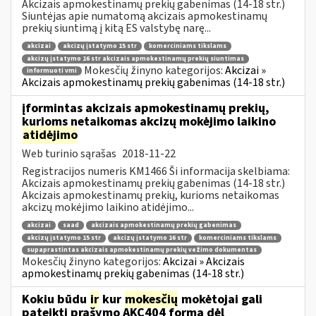
Akcizais apmokestinamų prekių gabenimas (14-18 str.)
Siuntėjas apie numatomą akcizais apmokestinamų
prekių siuntimą į kitą ES valstybę narę...
akcizai
akcizų įstatymo 15 str
komerciniams tikslams
akcizų įstatymo 16 str akcizais apmokestinamų prekių siuntimas
Mokesčių žinyno kategorijos:
Akcizai »
informuoti vmi
Akcizais apmokestinamų prekių gabenimas (14-18 str.)
įformintas akcizais apmokestinamų prekių,
kurioms netaikomas akcizų mokėjimo laikino
atidėjimo
Web turinio sąrašas
2018-11-22
Registracijos numeris KM1466 Ši informacija skelbiama:
Akcizais apmokestinamų prekių gabenimas (14-18 str.)
Akcizais apmokestinamų prekių, kurioms netaikomas
akcizų mokėjimo laikino atidėjimo...
akcizai
saad
akcizais apmokestinamų prekių gabenimas
akcizų įstatymo 15 str
akcizų įstatymo 16 str
komerciniams tikslams
supaprastintas akcizais apmokestinamų prekių vežimo dokumentas
Mokesčių žinyno kategorijos:
Akcizai » Akcizais
apmokestinamų prekių gabenimas (14-18 str.)
Kokiu būdu
ir
kur
mokesčių
mokėtojai gali
pateikti prašymo AKC404 formą dėl