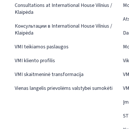
Consultations at International House Vilnius /
Mo
Klaipėda
At
Консультации в International House Vilnius /
Klaipėda
Da
VMI teikiamos paslaugos
Mo
VMI kliento profilis
Vi
VMI skaitmeninė transformacija
VM
Vienas langelis prievolėms valstybei sumokėti
VM
Įm
ST