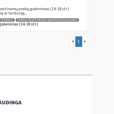
kestinamų prekių gabenimas (14-18 str.)
ar teritoriją...
ų išvežimas
leidimas išvežti akcizais apmokestinamas prekes
gabenimas (14-18 str.)
1
AUDINGA