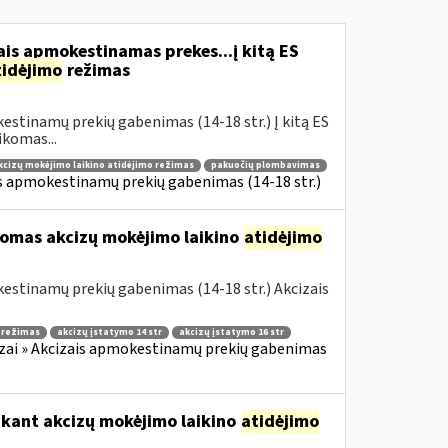
is apmokestinamas prekes...į kitą ES
tidėjimo
režimas
estinamų prekių gabenimas (14-18 str.) Į kitą ES
komas...
kcizų mokėjimo laikino atidėjimo režimas
pakuočių plombavimas
is apmokestinamų prekių gabenimas (14-18 str.)
komas akcizų mokėjimo laikino
atidėjimo
estinamų prekių gabenimas (14-18 str.) Akcizais
o režimas
akcizų įstatymo 14 str
akcizų įstatymo 16 str
zai » Akcizais apmokestinamų prekių gabenimas
ikant akcizų mokėjimo laikino
atidėjimo