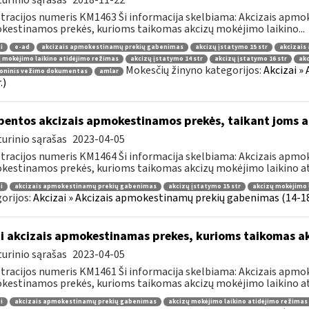
urinio sąrašas
2018-11-22
tracijos numeris KM1463 Ši informacija skelbiama: Akcizais apmok
estinamos prekės, kurioms taikomas akcizų mokėjimo laikino...
i
e-ad
akcizais apmokestinamų prekių gabenimas
akcizų įstatymo 15 str
akcizais
 mokėjimo laikino atidėjimo režimas
akcizų įstatymo 14 str
akcizų įstatymo 16 str
ak
Mokesčių žinyno kategorijos:
Akcizai »
roninis vežimo dokumentas
amlar
.)
bentos akcizais apmokestinamos prekės, taikant joms a
urinio sąrašas
2023-04-05
tracijos numeris KM1464 Ši informacija skelbiama: Akcizais apmok
estinamos prekės, kurioms taikomas akcizų mokėjimo laikino ati
i
akcizais apmokestinamų prekių gabenimas
akcizų įstatymo 15 str
akcizų mokėjimo 
orijos:
Akcizai » Akcizais apmokestinamų prekių gabenimas (14-18 
i akcizais apmokestinamas prekes, kurioms taikomas a
urinio sąrašas
2023-04-05
tracijos numeris KM1461 Ši informacija skelbiama: Akcizais apmok
estinamos prekės, kurioms taikomas akcizų mokėjimo laikino ati
i
akcizais apmokestinamų prekių gabenimas
akcizų mokėjimo laikino atidėjimo režimas