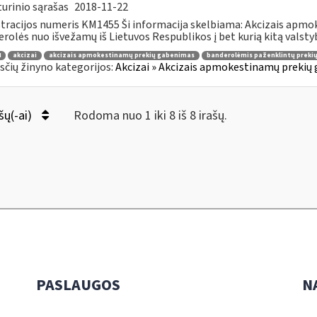
urinio sąrašas
2018-11-22
tracijos numeris KM1455 Ši informacija skelbiama: Akcizais apmo
rolės nuo išvežamų iš Lietuvos Respublikos į bet kurią kitą valstybę 
4
akcizai
akcizais apmokestinamų prekių gabenimas
banderolėmis paženklintų preki
čių žinyno kategorijos:
Akcizai » Akcizais apmokestinamų prekių 
šų(-ai)
Rodoma nuo 1 iki 8 iš 8 irašų.
PASLAUGOS
N