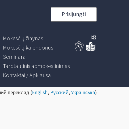
Prisijungti
Mokesčių žinynas
Mokesčių kalendorius
Seminarai
Tarptautinis apmokestinimas
Kontaktai / Apklausa
ний переклад (
English
,
Русский
,
Українська
)