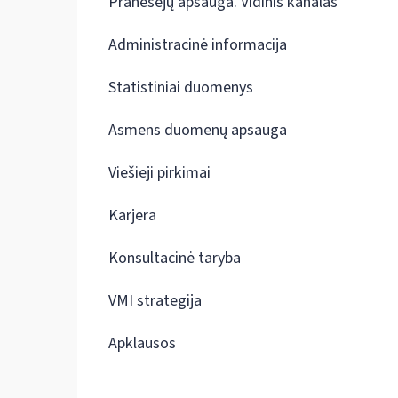
Pranešėjų apsauga. Vidinis kanalas
Administracinė informacija
Statistiniai duomenys
Asmens duomenų apsauga
Viešieji pirkimai
Karjera
Konsultacinė taryba
VMI strategija
Apklausos