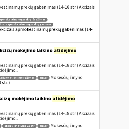
estinamų prekių gabenimas (14-18 str.) Akcizais
 apmokestinamų prekių išvežimas
cizais apmokestinamų prekių gavimas
 Akcizais apmokestinamų prekių gabenimas (14-
kcizų mokėjimo laikino
atidėjimo
estinamų prekių gabenimas (14-18 str.) Akcizais
dėjimo...
Mokesčių žinyno
laikino atidėjimo režimas
amlar
str.)
kcizų mokėjimo laikino
atidėjimo
estinamų prekių gabenimas (14-18 str.) Akcizais
dėjimo...
Mokesčių žinyno
akcizų įstatymo 16 str
amlar