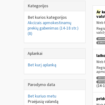
Kategorijos
Ar
ke
vals
Bet kurios kategorijos
Akcizais apmokestinamų
Web t
prekių gabenimas (14-18 str.)
Regis
valst
(8)
akciza
pakuo
Aplankai
laik
Web t
Bet kurį aplanką
Regis
apmok
akciza
akciz
Parodymo data
(14-18
Bet kuriuo metu
prid
Praėjusią valandą