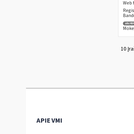
Web t
Regis
Bande
akc40
Mokes
10 Įra
APIE VMI