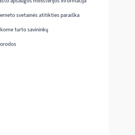
ašto apsaugos ministerijos informacija
terneto svetainės atitikties paraiška
škome turto savininkų
orodos