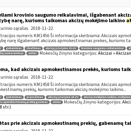
liami krovinio saugumo reikalavimai, išgabenant akciza
tybę narę, kurioms taikomas akcizų mokėjimo laikino
a
urinio sąrašas
2018-11-22
tracijos numeris KM1456 Ši informacija skelbiama: Akcizais apmok
ybę narę išgabenant akcizais apmokestinamas prekes, kurioms tai
i
gabenimas
išvežimas
akcizų įstatymo 15 str
krovinio saugumo reikalavimai
a
Mokesčių žinyno kategorijos:
Akcizai » Akciza
čių numeravimas
amlar
oma, kad akcizais apmokestinamos prekės, kurioms tai
urinio sąrašas
2018-11-22
tracijos numeris KM1458 Ši informacija skelbiama: Akcizais apmok
estinamų prekių, kurioms taikomas akcizų mokėjimo laikino...
i
gabenimas
pranešimas
akcizų įstatymo 15 str
akcizų mokėjimo laikino atidėjim
Mokesčių žinyno kategorijos:
Akci
ais apmokestinamų prekių gavimas
amlar
 str.)
ėtas prie akcizais apmokestinamų prekių, gabenamų ta