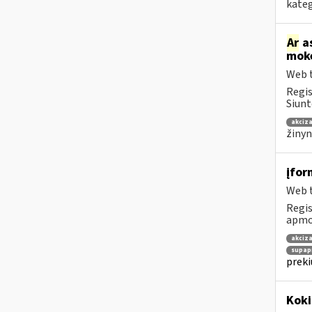
kateg
Ar
as
mokė
Web t
Regis
Siunt
akciza
žinyn
įfor
Web t
Regis
apmok
akciza
supap
preki
Kok