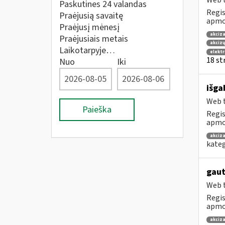
Web t
Paskutines 24 valandas
Regis
Praėjusią savaitę
apmok
Praėjusį mėnesį
akciza
Praėjusiais metais
akcizų
Laikotarpyje…
elekt
18 str
Nuo
Iki
išga
Web t
Paieška
Regis
apmok
akciza
kateg
gaut
Web t
Regis
apmok
akciza