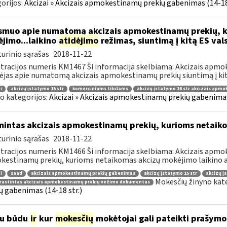
orijos:
Akcizai » Akcizais apmokestinamų prekių gabenimas (14-18 
muo apie numatomą akcizais apmokestinamų prekių, k
jimo...laikino
atidėjimo
režimas, siuntimą į kitą ES val
urinio sąrašas
2018-11-22
tracijos numeris KM1467 Ši informacija skelbiama: Akcizais apmo
ėjas apie numatomą akcizais apmokestinamų prekių siuntimą į kitą
i
akcizų įstatymo 15 str
komerciniams tikslams
akcizų įstatymo 16 str akcizais apm
o kategorijos:
Akcizai » Akcizais apmokestinamų prekių gabenimas 
mintas akcizais apmokestinamų prekių, kurioms netaik
urinio sąrašas
2018-11-22
tracijos numeris KM1466 Ši informacija skelbiama: Akcizais apmok
estinamų prekių, kurioms netaikomas akcizų mokėjimo laikino at
i
saad
akcizais apmokestinamų prekių gabenimas
akcizų įstatymo 15 str
akcizų į
Mokesčių žinyno kat
rastintas akcizais apmokestinamų prekių vežimo dokumentas
ų gabenimas (14-18 str.)
iu būdu
ir
kur
mokesčių
mokėtojai gali pateikti prašym