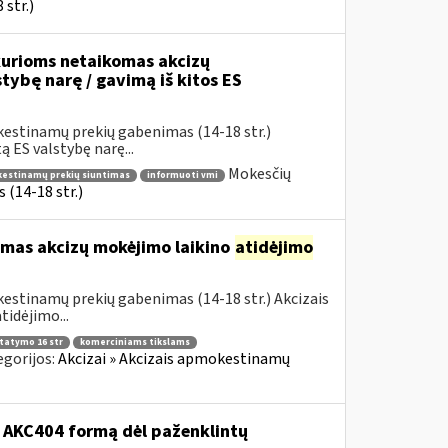
str.)
urioms netaikomas akcizų
stybę narę / gavimą iš kitos ES
kestinamų prekių gabenimas (14-18 str.)
 ES valstybę narę...
Mokesčių
okestinamų prekių siuntimas
informuoti vmi
(14-18 str.)
omas akcizų mokėjimo laikino
atidėjimo
estinamų prekių gabenimas (14-18 str.) Akcizais
idėjimo...
statymo 16 str
komerciniams tikslams
egorijos:
Akcizai » Akcizais apmokestinamų
o AKC404 formą dėl paženklintų