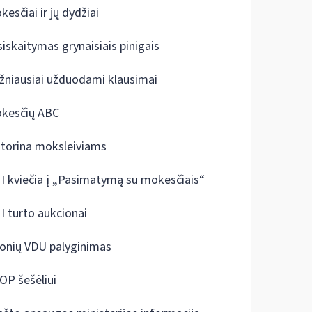
kesčiai ir jų dydžiai
siskaitymas grynaisiais pinigais
žniausiai užduodami klausimai
kesčių ABC
ktorina moksleiviams
I kviečia į „Pasimatymą su mokesčiais“
I turto aukcionai
onių VDU palyginimas
OP šešėliui