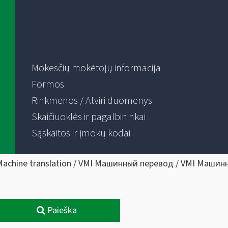
Mokesčių mokėtojų informacija
Formos
Rinkmenos / Atviri duomenys
Skaičiuoklės ir pagalbininkai
Sąskaitos ir įmokų kodai
Machine translation / VMI Машинный перевод / VMI Машин
Paieška