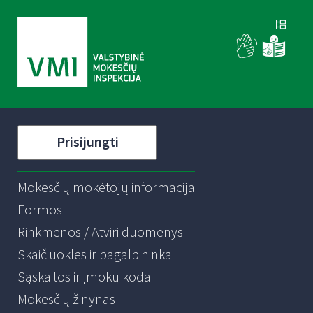
Prisijungti
Mokesčių mokėtojų informacija
Formos
Rinkmenos / Atviri duomenys
Skaičiuoklės ir pagalbininkai
Sąskaitos ir įmokų kodai
Mokesčių žinynas