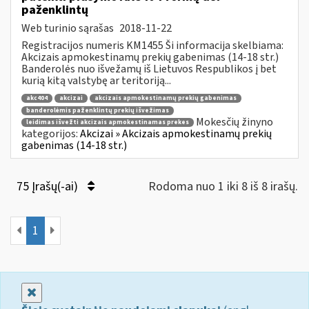
paženklintų
Web turinio sąrašas
2018-11-22
Registracijos numeris KM1455 Ši informacija skelbiama:
Akcizais apmokestinamų prekių gabenimas (14-18 str.)
Banderolės nuo išvežamų iš Lietuvos Respublikos į bet
kurią kitą valstybę ar teritoriją...
akc404
akcizai
akcizais apmokestinamų prekių gabenimas
banderolėmis paženklintų prekių išvežimas
Mokesčių žinyno
leidimas išvežti akcizais apmokestinamas prekes
kategorijos:
Akcizai » Akcizais apmokestinamų prekių
gabenimas (14-18 str.)
75 Įrašų(-ai)
Rodoma nuo 1 iki 8 iš 8 irašų.
1
Uždaryti