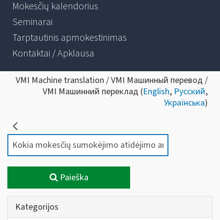
Mokesčių kalendorius
Seminarai
Tarptautinis apmokestinimas
Kontaktai / Apklausa
VMI Machine translation / VMI Машинный перевод /
VMI Машинний переклад (
English
,
Русский
,
Українська
)
Paieška
Kategorijos