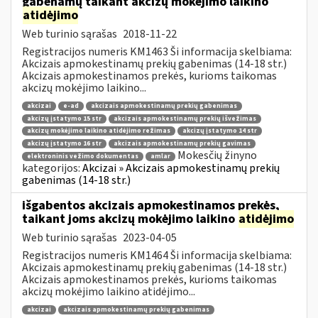
gabenamų taikant akcizų mokėjimo laikino
atidėjimo
Web turinio sąrašas
2018-11-22
Registracijos numeris KM1463 Ši informacija skelbiama:
Akcizais apmokestinamų prekių gabenimas (14-18 str.)
Akcizais apmokestinamos prekės, kurioms taikomas
akcizų mokėjimo laikino...
akcizai
e-ad
akcizais apmokestinamų prekių gabenimas
akcizų įstatymo 15 str
akcizais apmokestinamų prekių išvežimas
akcizų mokėjimo laikino atidėjimo režimas
akcizų įstatymo 14 str
akcizų įstatymo 16 str
akcizais apmokestinamų prekių gavimas
Mokesčių žinyno
elektroninis vežimo dokumentas
amlar
kategorijos:
Akcizai » Akcizais apmokestinamų prekių
gabenimas (14-18 str.)
išgabentos akcizais apmokestinamos prekės,
taikant joms akcizų mokėjimo laikino
atidėjimo
Web turinio sąrašas
2023-04-05
Registracijos numeris KM1464 Ši informacija skelbiama:
Akcizais apmokestinamų prekių gabenimas (14-18 str.)
Akcizais apmokestinamos prekės, kurioms taikomas
akcizų mokėjimo laikino atidėjimo...
akcizai
akcizais apmokestinamų prekių gabenimas