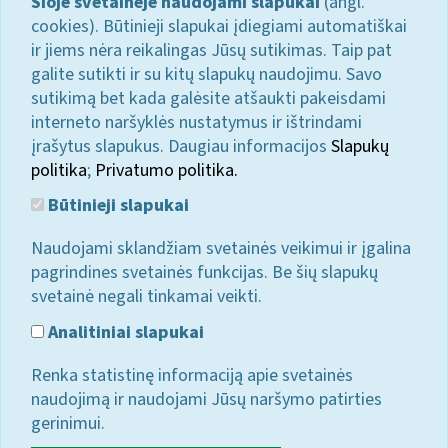
Šioje svetainėje naudojami slapukai
(angl.
cookies). Būtinieji slapukai įdiegiami automatiškai
ir jiems nėra reikalingas Jūsų sutikimas. Taip pat
galite sutikti ir su kitų slapukų naudojimu. Savo
sutikimą bet kada galėsite atšaukti pakeisdami
interneto naršyklės nustatymus ir ištrindami
įrašytus slapukus. Daugiau informacijos
Slapukų
politika
;
Privatumo politika.
Būtinieji slapukai
Naudojami sklandžiam svetainės veikimui ir įgalina
pagrindines svetainės funkcijas. Be šių slapukų
svetainė negali tinkamai veikti.
Analitiniai slapukai
Renka statistinę informaciją apie svetainės
naudojimą ir naudojami Jūsų naršymo patirties
gerinimui.