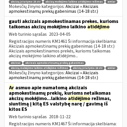
akcizų įstatymo 15 str
akcizų mokėjimo laikino atidėjimo režimas
amlar
Mokesčių žinyno kategorijos:
Akcizai » Akcizais
apmokestinamų prekių gabenimas (14-18 str.)
gauti akcizais apmokestinamas prekes, kurioms
taikomas akcizų mokėjimo laikino
atidėjimo
Web turinio sąrašas
2023-04-05
Registracijos numeris KM1461 Ši informacija skelbiama:
Akcizais apmokestinamų prekių gabenimas (14-18 str.)
Akcizais apmokestinamos prekės, kurioms taikomas
akcizų mokėjimo laikino atidėjimo...
akcizai
akcizais apmokestinamų prekių gabenimas
akcizų mokėjimo laikino atidėjimo režimas
akcizų įstatymo 16 str
amlar
Mokesčių žinyno kategorijos:
Akcizai » Akcizais
apmokestinamų prekių gabenimas (14-18 str.)
Ar
asmuo apie numatomą akcizais
apmokestinamų prekių, kurioms netaikomas
akcizų mokėjimo...laikino
atidėjimo
režimas,
siuntimą į kitą ES valstybę narę / gavimą iš
kitos ES
Web turinio sąrašas
2018-11-22
Registracijos numeris KM1467 Ši informacija skelbiama: