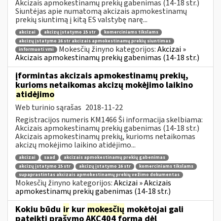
Akcizais apmokestinamų prekių gabenimas (14-18 str.)
Siuntėjas apie numatomą akcizais apmokestinamų
prekių siuntimą į kitą ES valstybę narę...
akcizai
akcizų įstatymo 15 str
komerciniams tikslams
akcizų įstatymo 16 str akcizais apmokestinamų prekių siuntimas
Mokesčių žinyno kategorijos:
Akcizai »
informuoti vmi
Akcizais apmokestinamų prekių gabenimas (14-18 str.)
įformintas akcizais apmokestinamų prekių,
kurioms netaikomas akcizų mokėjimo laikino
atidėjimo
Web turinio sąrašas
2018-11-22
Registracijos numeris KM1466 Ši informacija skelbiama:
Akcizais apmokestinamų prekių gabenimas (14-18 str.)
Akcizais apmokestinamų prekių, kurioms netaikomas
akcizų mokėjimo laikino atidėjimo...
akcizai
saad
akcizais apmokestinamų prekių gabenimas
akcizų įstatymo 15 str
akcizų įstatymo 16 str
komerciniams tikslams
supaprastintas akcizais apmokestinamų prekių vežimo dokumentas
Mokesčių žinyno kategorijos:
Akcizai » Akcizais
apmokestinamų prekių gabenimas (14-18 str.)
Kokiu būdu
ir
kur
mokesčių
mokėtojai gali
pateikti prašymo AKC404 formą dėl