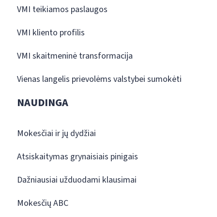
VMI teikiamos paslaugos
VMI kliento profilis
VMI skaitmeninė transformacija
Vienas langelis prievolėms valstybei sumokėti
NAUDINGA
Mokesčiai ir jų dydžiai
Atsiskaitymas grynaisiais pinigais
Dažniausiai užduodami klausimai
Mokesčių ABC