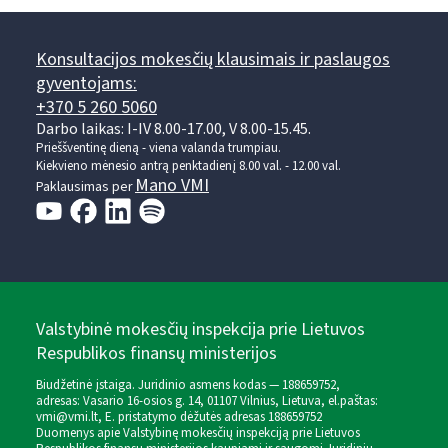
Konsultacijos mokesčių klausimais ir paslaugos
gyventojams:
+370 5 260 5060
Darbo laikas: I-IV 8.00-17.00, V 8.00-15.45.
Prieššventinę dieną - viena valanda trumpiau.
Kiekvieno mėnesio antrą penktadienį 8.00 val. - 12.00 val.
Mano VMI
Paklausimas per
Valstybinė mokesčių inspekcija prie Lietuvos
Respublikos finansų ministerijos
Biudžetinė įstaiga. Juridinio asmens kodas — 188659752,
adresas: Vasario 16-osios g. 14, 01107 Vilnius, Lietuva, el.paštas:
vmi@vmi.lt
, E. pristatymo dėžutės adresas 188659752
Duomenys apie Valstybinę mokesčių inspekciją prie Lietuvos