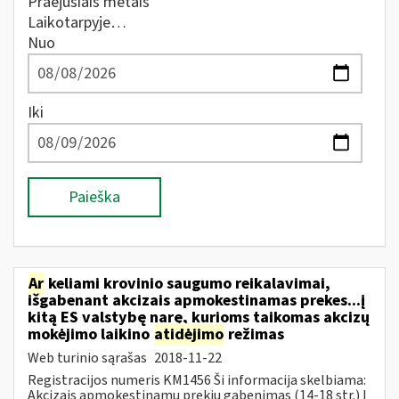
Praėjusiais metais
Laikotarpyje…
Nuo
Iki
Paieška
Ar
keliami krovinio saugumo reikalavimai,
išgabenant akcizais apmokestinamas prekes...į
kitą ES valstybę narę, kurioms taikomas akcizų
mokėjimo laikino
atidėjimo
režimas
Web turinio sąrašas
2018-11-22
Registracijos numeris KM1456 Ši informacija skelbiama:
Akcizais apmokestinamų prekių gabenimas (14-18 str.) Į