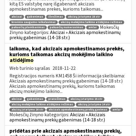
kitą ES valstybę narę išgabenant akcizais
apmokestinamas prekes, kurioms taikomas...
akcizai
gabenimas
išvežimas
akcizų įstatymo 15 str
krovinio saugumo reikalavimai
akcizų mokėjimo laikino atidėjimo režimas
Mokesčių
pakuočių plombavimas
pakuočių numeravimas
amlar
žinyno kategorijos:
Akcizai » Akcizais apmokestinamų
prekių gabenimas (14-18 str.)
laikoma, kad akcizais apmokestinamos prekės,
kurioms taikomas akcizų mokėjimo laikino
atidėjimo
Web turinio sąrašas
2018-11-22
Registracijos numeris KM1458 Ši informacija skelbiama:
Akcizais apmokestinamų prekių gabenimas (14-18 str.)
Akcizais apmokestinamų prekių, kurioms taikomas
akcizų mokėjimo laikino...
akcizai
gabenimas
pranešimas
akcizų įstatymo 15 str
akcizų mokėjimo laikino atidėjimo režimas
akcizų įstatymo 14 str
akcizų įstatymo 16 str
akcizais apmokestinamų prekių gavimas
amlar
Mokesčių žinyno kategorijos:
Akcizai » Akcizais
apmokestinamų prekių gabenimas (14-18 str.)
pridėtas prie akcizais apmokestinamų prekių,