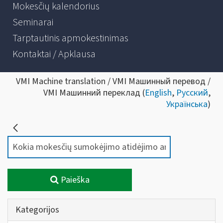
Mokesčių kalendorius
Seminarai
Tarptautinis apmokestinimas
Kontaktai / Apklausa
VMI Machine translation / VMI Машинный перевод /
VMI Машинний переклад (
English
,
Русский
,
Українська
)
Paieška
Kategorijos