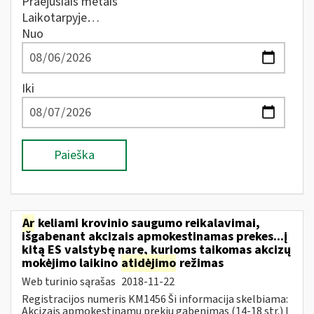
Praėjusiais metais
Laikotarpyje…
Nuo
Iki
Paieška
Ar
keliami krovinio saugumo reikalavimai,
išgabenant akcizais apmokestinamas prekes...į
kitą ES valstybę narę, kurioms taikomas akcizų
mokėjimo laikino
atidėjimo
režimas
Web turinio sąrašas
2018-11-22
Registracijos numeris KM1456 Ši informacija skelbiama:
Akcizais apmokestinamų prekių gabenimas (14-18 str.) Į