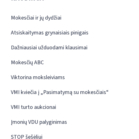
Mokesčiai ir jų dydžiai
Atsiskaitymas grynaisiais pinigais
Dažniausiai užduodami klausimai
Mokesčių ABC
Viktorina moksleiviams
VMI kviečia į „Pasimatymą su mokesčiais“
VMI turto aukcionai
Įmonių VDU palyginimas
STOP šešėliui