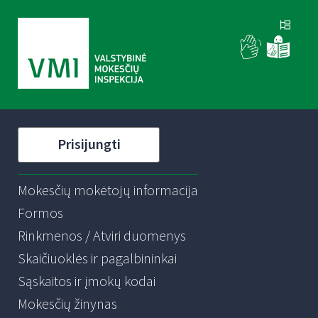
Prisijungti
Mokesčių mokėtojų informacija
Formos
Rinkmenos / Atviri duomenys
Skaičiuoklės ir pagalbininkai
Sąskaitos ir įmokų kodai
Mokesčių žinynas