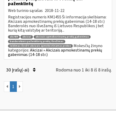
paženklintų
Web turinio sąrašas
2018-11-22
Registracijos numeris KM1455 Ši informacija skelbiama:
Akcizais apmokestinamų prekių gabenimas (14-18 str.)
Banderolės nuo išvežamų iš Lietuvos Respublikos į bet
kurią kitą valstybę ar teritoriją...
akc404
akcizai
akcizais apmokestinamų prekių gabenimas
banderolėmis paženklintų prekių išvežimas
Mokesčių žinyno
leidimas išvežti akcizais apmokestinamas prekes
kategorijos:
Akcizai » Akcizais apmokestinamų prekių
gabenimas (14-18 str.)
30 Įrašų(-ai)
Rodoma nuo 1 iki 8 iš 8 irašų.
1