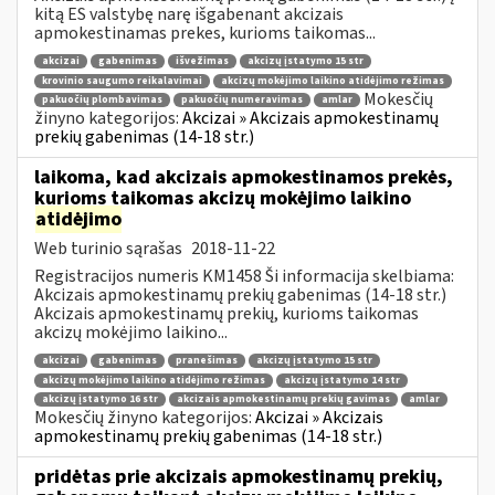
kitą ES valstybę narę išgabenant akcizais
apmokestinamas prekes, kurioms taikomas...
akcizai
gabenimas
išvežimas
akcizų įstatymo 15 str
krovinio saugumo reikalavimai
akcizų mokėjimo laikino atidėjimo režimas
Mokesčių
pakuočių plombavimas
pakuočių numeravimas
amlar
žinyno kategorijos:
Akcizai » Akcizais apmokestinamų
prekių gabenimas (14-18 str.)
laikoma, kad akcizais apmokestinamos prekės,
kurioms taikomas akcizų mokėjimo laikino
atidėjimo
Web turinio sąrašas
2018-11-22
Registracijos numeris KM1458 Ši informacija skelbiama:
Akcizais apmokestinamų prekių gabenimas (14-18 str.)
Akcizais apmokestinamų prekių, kurioms taikomas
akcizų mokėjimo laikino...
akcizai
gabenimas
pranešimas
akcizų įstatymo 15 str
akcizų mokėjimo laikino atidėjimo režimas
akcizų įstatymo 14 str
akcizų įstatymo 16 str
akcizais apmokestinamų prekių gavimas
amlar
Mokesčių žinyno kategorijos:
Akcizai » Akcizais
apmokestinamų prekių gabenimas (14-18 str.)
pridėtas prie akcizais apmokestinamų prekių,