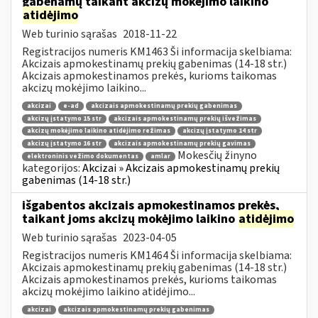
gabenamų taikant akcizų mokėjimo laikino
atidėjimo
Web turinio sąrašas
2018-11-22
Registracijos numeris KM1463 Ši informacija skelbiama:
Akcizais apmokestinamų prekių gabenimas (14-18 str.)
Akcizais apmokestinamos prekės, kurioms taikomas
akcizų mokėjimo laikino...
akcizai
e-ad
akcizais apmokestinamų prekių gabenimas
akcizų įstatymo 15 str
akcizais apmokestinamų prekių išvežimas
akcizų mokėjimo laikino atidėjimo režimas
akcizų įstatymo 14 str
akcizų įstatymo 16 str
akcizais apmokestinamų prekių gavimas
Mokesčių žinyno
elektroninis vežimo dokumentas
amlar
kategorijos:
Akcizai » Akcizais apmokestinamų prekių
gabenimas (14-18 str.)
išgabentos akcizais apmokestinamos prekės,
taikant joms akcizų mokėjimo laikino
atidėjimo
Web turinio sąrašas
2023-04-05
Registracijos numeris KM1464 Ši informacija skelbiama:
Akcizais apmokestinamų prekių gabenimas (14-18 str.)
Akcizais apmokestinamos prekės, kurioms taikomas
akcizų mokėjimo laikino atidėjimo...
akcizai
akcizais apmokestinamų prekių gabenimas