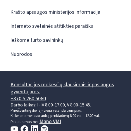
Krašto apsaugos ministerijos informacija
Interneto svetainės atitikties paraiška
Ieškome turto savininkų
Nuorodos
Konsultacijos mokesčių klausimais ir paslaugos
gyventojams:
+370 5 260 5060
Darbo laikas: I-IV 8.00-17.00, V 8.00-15.45.
Prieššventinę dieną - viena valanda trumpiau.
Kiekvieno mėnesio antrą penktadienį 8.00 val. - 12.00 val.
Mano VMI
Paklausimas per