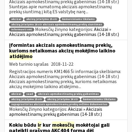
Akcizais apmokestinamų prekių gabenimas (14-18 str.)
Siuntėjas apie numatomą akcizais apmokestinamų
prekių siuntimą į kitą ES valstybę narę...
akcizai
akcizų įstatymo 15 str
komerciniams tikslams
akcizų įstatymo 16 str akcizais apmokestinamų prekių siuntimas
Mokesčių žinyno kategorijos:
Akcizai »
informuoti vmi
Akcizais apmokestinamų prekių gabenimas (14-18 str.)
įformintas akcizais apmokestinamų prekių,
kurioms netaikomas akcizų mokėjimo laikino
atidėjimo
Web turinio sąrašas
2018-11-22
Registracijos numeris KM1466 Ši informacija skelbiama:
Akcizais apmokestinamų prekių gabenimas (14-18 str.)
Akcizais apmokestinamų prekių, kurioms netaikomas
akcizų mokėjimo laikino atidėjimo...
akcizai
saad
akcizais apmokestinamų prekių gabenimas
akcizų įstatymo 15 str
akcizų įstatymo 16 str
komerciniams tikslams
supaprastintas akcizais apmokestinamų prekių vežimo dokumentas
Mokesčių žinyno kategorijos:
Akcizai » Akcizais
apmokestinamų prekių gabenimas (14-18 str.)
Kokiu būdu
ir
kur
mokesčių
mokėtojai gali
pateikti prašymo AKC404 formą dėl