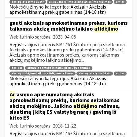
akcizų įstatymo 15 str
akcizų mokėjimo laikino atidėjimo režimas
amlar
Mokesčių žinyno kategorijos:
Akcizai » Akcizais
apmokestinamų prekių gabenimas (14-18 str.)
gauti akcizais apmokestinamas prekes, kurioms
taikomas akcizų mokėjimo laikino
atidėjimo
Web turinio sąrašas
2023-04-05
Registracijos numeris KM1461 Ši informacija skelbiama:
Akcizais apmokestinamų prekių gabenimas (14-18 str.)
Akcizais apmokestinamos prekės, kurioms taikomas
akcizų mokėjimo laikino atidėjimo...
akcizai
akcizais apmokestinamų prekių gabenimas
akcizų mokėjimo laikino atidėjimo režimas
akcizų įstatymo 16 str
amlar
Mokesčių žinyno kategorijos:
Akcizai » Akcizais
apmokestinamų prekių gabenimas (14-18 str.)
Ar
asmuo apie numatomą akcizais
apmokestinamų prekių, kurioms netaikomas
akcizų mokėjimo...laikino
atidėjimo
režimas,
siuntimą į kitą ES valstybę narę / gavimą iš
kitos ES
Web turinio sąrašas
2018-11-22
Registracijos numeris KM1467 Ši informacija skelbiama: