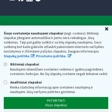
Valstybinė mokesčių inspekcija prie Lietuvos
U
Respublikos finansų ministerijos
Šioje svetainėje naudojami slapukai
(angl. cookies). Būtinieji
slapukai įdiegiami automatiškai ir jiems nėra reikalingas Jūsų
Biudžetinė įstaiga. Juridinio asmens kodas — 188659752,
sutikimas. Taip pat galite sutikti ir su kitų slapukų naudojimu. Savo
adresas: Vasario 16-osios g. 14, 01107 Vilnius, Lietuva, el.paštas:
sutikimą bet kada galėsite atšaukti pakeisdami interneto naršyklės
vmi@vmi.lt
, E. pristatymo dėžutės adresas 188659752
nustatymus ir ištrindami įrašytus slapukus. Daugiau informacijos
Duomenys apie Valstybinę mokesčių inspekciją prie Lietuvos
Slapukų politika
;
Privatumo politika.
Respublikos finansų ministerijos kaupiami ir saugomi Juridinių
asmenų registre
Būtinieji slapukai
Naudojami sklandžiam svetainės veikimui ir įgalina pagrindines
svetainės funkcijas. Be šių slapukų svetainė negali tinkamai veikti.
Analitiniai slapukai
Renka statistinę informaciją apie svetainės naudojimą ir
naudojami Jūsų naršymo patirties gerinimui.
PATVIRTINTI
Visus slapukus