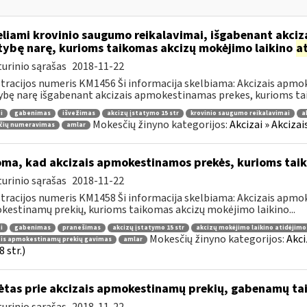
liami krovinio saugumo reikalavimai, išgabenant akciza
tybę narę, kurioms taikomas akcizų mokėjimo laikino
a
urinio sąrašas
2018-11-22
tracijos numeris KM1456 Ši informacija skelbiama: Akcizais apmok
ybę narę išgabenant akcizais apmokestinamas prekes, kurioms tai
i
gabenimas
išvežimas
akcizų įstatymo 15 str
krovinio saugumo reikalavimai
a
Mokesčių žinyno kategorijos:
Akcizai » Akciza
čių numeravimas
amlar
oma, kad akcizais apmokestinamos prekės, kurioms tai
urinio sąrašas
2018-11-22
tracijos numeris KM1458 Ši informacija skelbiama: Akcizais apmok
estinamų prekių, kurioms taikomas akcizų mokėjimo laikino...
i
gabenimas
pranešimas
akcizų įstatymo 15 str
akcizų mokėjimo laikino atidėjim
Mokesčių žinyno kategorijos:
Akci
ais apmokestinamų prekių gavimas
amlar
 str.)
ėtas prie akcizais apmokestinamų prekių, gabenamų ta