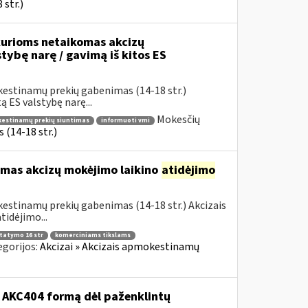
str.)
urioms netaikomas akcizų
stybę narę / gavimą iš kitos ES
kestinamų prekių gabenimas (14-18 str.)
 ES valstybę narę...
Mokesčių
okestinamų prekių siuntimas
informuoti vmi
(14-18 str.)
omas akcizų mokėjimo laikino
atidėjimo
estinamų prekių gabenimas (14-18 str.) Akcizais
idėjimo...
statymo 16 str
komerciniams tikslams
egorijos:
Akcizai » Akcizais apmokestinamų
o AKC404 formą dėl paženklintų