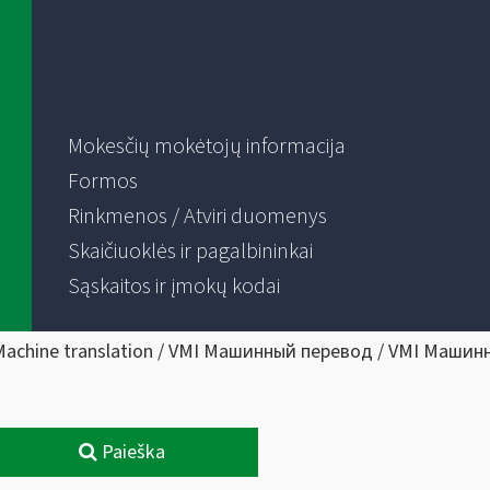
Mokesčių mokėtojų informacija
Formos
Rinkmenos / Atviri duomenys
Skaičiuoklės ir pagalbininkai
Sąskaitos ir įmokų kodai
Machine translation / VMI Машинный перевод / VMI Машин
Paieška