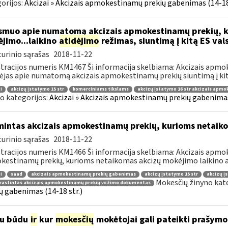
orijos:
Akcizai » Akcizais apmokestinamų prekių gabenimas (14-18 
muo apie numatomą akcizais apmokestinamų prekių, k
jimo...laikino
atidėjimo
režimas, siuntimą į kitą ES val
urinio sąrašas
2018-11-22
tracijos numeris KM1467 Ši informacija skelbiama: Akcizais apmo
ėjas apie numatomą akcizais apmokestinamų prekių siuntimą į kitą
i
akcizų įstatymo 15 str
komerciniams tikslams
akcizų įstatymo 16 str akcizais apm
o kategorijos:
Akcizai » Akcizais apmokestinamų prekių gabenimas 
mintas akcizais apmokestinamų prekių, kurioms netaik
urinio sąrašas
2018-11-22
tracijos numeris KM1466 Ši informacija skelbiama: Akcizais apmok
estinamų prekių, kurioms netaikomas akcizų mokėjimo laikino at
i
saad
akcizais apmokestinamų prekių gabenimas
akcizų įstatymo 15 str
akcizų į
Mokesčių žinyno kat
rastintas akcizais apmokestinamų prekių vežimo dokumentas
ų gabenimas (14-18 str.)
iu būdu
ir
kur
mokesčių
mokėtojai gali pateikti prašym