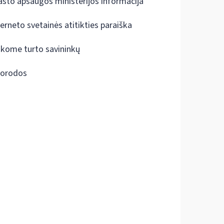
ašto apsaugos ministerijos informacija
terneto svetainės atitikties paraiška
škome turto savininkų
orodos