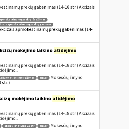
estinamų prekių gabenimas (14-18 str.) Akcizais
 apmokestinamų prekių išvežimas
cizais apmokestinamų prekių gavimas
 Akcizais apmokestinamų prekių gabenimas (14-
kcizų mokėjimo laikino
atidėjimo
estinamų prekių gabenimas (14-18 str.) Akcizais
dėjimo...
Mokesčių žinyno
laikino atidėjimo režimas
amlar
str.)
kcizų mokėjimo laikino
atidėjimo
estinamų prekių gabenimas (14-18 str.) Akcizais
dėjimo...
Mokesčių žinyno
akcizų įstatymo 16 str
amlar