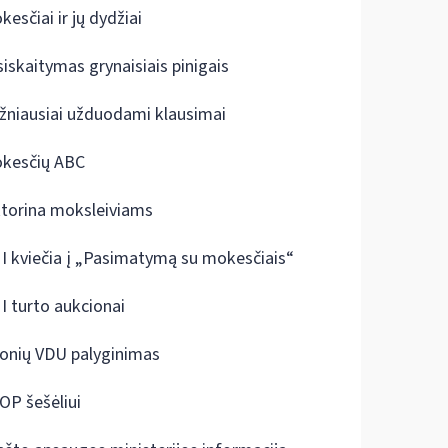
kesčiai ir jų dydžiai
siskaitymas grynaisiais pinigais
žniausiai užduodami klausimai
kesčių ABC
ktorina moksleiviams
I kviečia į „Pasimatymą su mokesčiais“
I turto aukcionai
onių VDU palyginimas
OP šešėliui