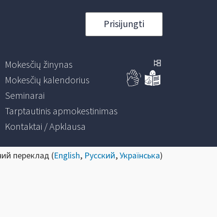
Prisijungti
Mokesčių žinynas
Mokesčių kalendorius
Seminarai
Tarptautinis apmokestinimas
Kontaktai / Apklausa
ний переклад (
English
,
Русский
,
Українська
)