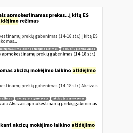
is apmokestinamas prekes...į kitą ES
tidėjimo
režimas
estinamų prekių gabenimas (14-18 str.) Į kitą ES
komas...
kcizų mokėjimo laikino atidėjimo režimas
pakuočių plombavimas
is apmokestinamų prekių gabenimas (14-18 str.)
komas akcizų mokėjimo laikino
atidėjimo
estinamų prekių gabenimas (14-18 str.) Akcizais
o režimas
akcizų įstatymo 14 str
akcizų įstatymo 16 str
zai » Akcizais apmokestinamų prekių gabenimas
ikant akcizų mokėjimo laikino
atidėjimo