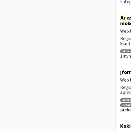
kateg
Ar
as
mokė
Web t
Regis
Siunt
akciza
žinyn
įfor
Web t
Regis
apmok
akciza
supap
preki
Kok