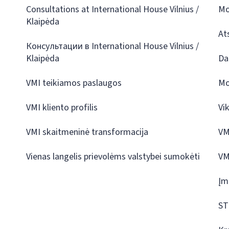
Consultations at International House Vilnius /
Mo
Klaipėda
At
Консультации в International House Vilnius /
Klaipėda
Da
VMI teikiamos paslaugos
Mo
VMI kliento profilis
Vi
VMI skaitmeninė transformacija
VM
Vienas langelis prievolėms valstybei sumokėti
VM
Įm
ST