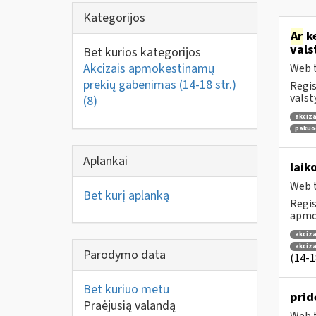
Kategorijos
Ar
ke
vals
Bet kurios kategorijos
Akcizais apmokestinamų
Web t
prekių gabenimas (14-18 str.)
Regis
valst
(8)
akciza
pakuo
Aplankai
laik
Web t
Bet kurį aplanką
Regis
apmok
akciza
akciz
Parodymo data
(14-18
Bet kuriuo metu
prid
Praėjusią valandą