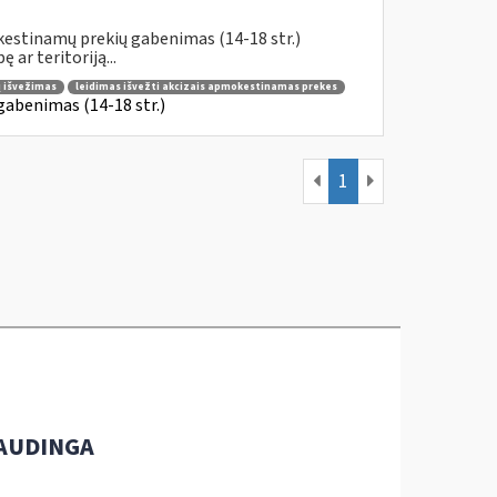
kestinamų prekių gabenimas (14-18 str.)
ar teritoriją...
ų išvežimas
leidimas išvežti akcizais apmokestinamas prekes
gabenimas (14-18 str.)
1
AUDINGA