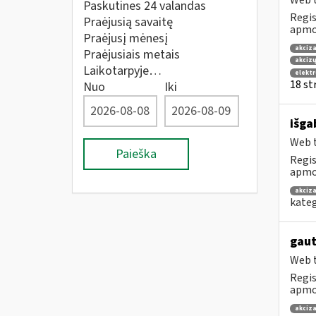
Web t
Paskutines 24 valandas
Regis
Praėjusią savaitę
apmok
Praėjusį mėnesį
akciza
Praėjusiais metais
akcizų
Laikotarpyje…
elekt
18 str
Nuo
Iki
išga
Web t
Paieška
Regis
apmok
akciza
kateg
gaut
Web t
Regis
apmok
akciza