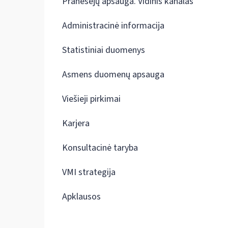
Pranešėjų apsauga. Vidinis kanalas
Administracinė informacija
Statistiniai duomenys
Asmens duomenų apsauga
Viešieji pirkimai
Karjera
Konsultacinė taryba
VMI strategija
Apklausos