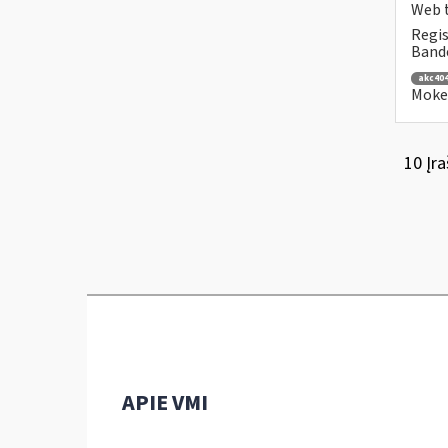
Web t
Regis
Bande
akc40
Mokes
10 Įra
APIE VMI