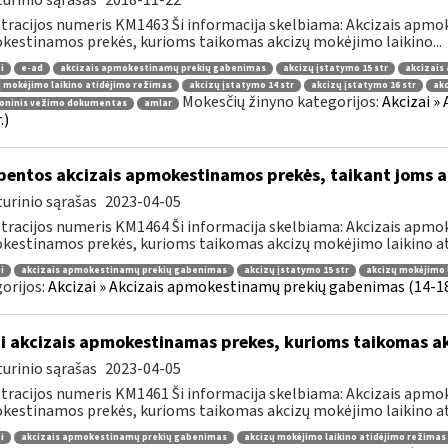
urinio sąrašas
2018-11-22
tracijos numeris KM1463 Ši informacija skelbiama: Akcizais apmok
estinamos prekės, kurioms taikomas akcizų mokėjimo laikino...
i
e-ad
akcizais apmokestinamų prekių gabenimas
akcizų įstatymo 15 str
akcizais
 mokėjimo laikino atidėjimo režimas
akcizų įstatymo 14 str
akcizų įstatymo 16 str
ak
Mokesčių žinyno kategorijos:
Akcizai »
roninis vežimo dokumentas
amlar
.)
bentos akcizais apmokestinamos prekės, taikant joms a
urinio sąrašas
2023-04-05
tracijos numeris KM1464 Ši informacija skelbiama: Akcizais apmok
estinamos prekės, kurioms taikomas akcizų mokėjimo laikino ati
i
akcizais apmokestinamų prekių gabenimas
akcizų įstatymo 15 str
akcizų mokėjimo 
orijos:
Akcizai » Akcizais apmokestinamų prekių gabenimas (14-18 
i akcizais apmokestinamas prekes, kurioms taikomas a
urinio sąrašas
2023-04-05
tracijos numeris KM1461 Ši informacija skelbiama: Akcizais apmok
estinamos prekės, kurioms taikomas akcizų mokėjimo laikino ati
i
akcizais apmokestinamų prekių gabenimas
akcizų mokėjimo laikino atidėjimo režimas