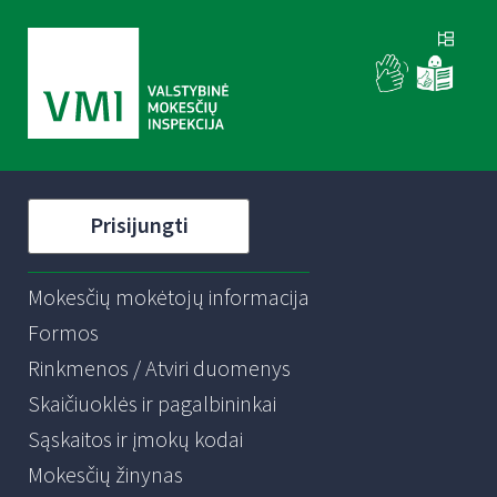
Prisijungti
Mokesčių mokėtojų informacija
Formos
Rinkmenos / Atviri duomenys
Skaičiuoklės ir pagalbininkai
Sąskaitos ir įmokų kodai
Mokesčių žinynas