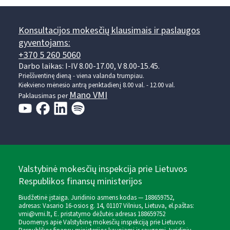
Konsultacijos mokesčių klausimais ir paslaugos
gyventojams:
+370 5 260 5060
Darbo laikas: I-IV 8.00-17.00, V 8.00-15.45.
Prieššventinę dieną - viena valanda trumpiau.
Kiekvieno mėnesio antrą penktadienį 8.00 val. - 12.00 val.
Mano VMI
Paklausimas per
Valstybinė mokesčių inspekcija prie Lietuvos
Respublikos finansų ministerijos
Biudžetinė įstaiga. Juridinio asmens kodas — 188659752,
adresas: Vasario 16-osios g. 14, 01107 Vilnius, Lietuva, el.paštas:
vmi@vmi.lt
, E. pristatymo dėžutės adresas 188659752
Duomenys apie Valstybinę mokesčių inspekciją prie Lietuvos