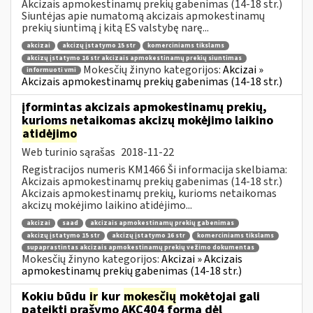
Akcizais apmokestinamų prekių gabenimas (14-18 str.)
Siuntėjas apie numatomą akcizais apmokestinamų
prekių siuntimą į kitą ES valstybę narę...
akcizai
akcizų įstatymo 15 str
komerciniams tikslams
akcizų įstatymo 16 str akcizais apmokestinamų prekių siuntimas
Mokesčių žinyno kategorijos:
Akcizai »
informuoti vmi
Akcizais apmokestinamų prekių gabenimas (14-18 str.)
įformintas akcizais apmokestinamų prekių,
kurioms netaikomas akcizų mokėjimo laikino
atidėjimo
Web turinio sąrašas
2018-11-22
Registracijos numeris KM1466 Ši informacija skelbiama:
Akcizais apmokestinamų prekių gabenimas (14-18 str.)
Akcizais apmokestinamų prekių, kurioms netaikomas
akcizų mokėjimo laikino atidėjimo...
akcizai
saad
akcizais apmokestinamų prekių gabenimas
akcizų įstatymo 15 str
akcizų įstatymo 16 str
komerciniams tikslams
supaprastintas akcizais apmokestinamų prekių vežimo dokumentas
Mokesčių žinyno kategorijos:
Akcizai » Akcizais
apmokestinamų prekių gabenimas (14-18 str.)
Kokiu būdu
ir
kur
mokesčių
mokėtojai gali
pateikti prašymo AKC404 formą dėl