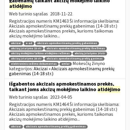
gabenamų taikant akcizų mokėjimo laikino
atidėjimo
Web turinio sąrašas
2018-11-22
Registracijos numeris KM1463 Ši informacija skelbiama:
Akcizais apmokestinamų prekių gabenimas (14-18 str.)
Akcizais apmokestinamos prekės, kurioms taikomas
akcizų mokėjimo laikino...
akcizai
e-ad
akcizais apmokestinamų prekių gabenimas
akcizų įstatymo 15 str
akcizais apmokestinamų prekių išvežimas
akcizų mokėjimo laikino atidėjimo režimas
akcizų įstatymo 14 str
akcizų įstatymo 16 str
akcizais apmokestinamų prekių gavimas
Mokesčių žinyno
elektroninis vežimo dokumentas
amlar
kategorijos:
Akcizai » Akcizais apmokestinamų prekių
gabenimas (14-18 str.)
išgabentos akcizais apmokestinamos prekės,
taikant joms akcizų mokėjimo laikino
atidėjimo
Web turinio sąrašas
2023-04-05
Registracijos numeris KM1464 Ši informacija skelbiama:
Akcizais apmokestinamų prekių gabenimas (14-18 str.)
Akcizais apmokestinamos prekės, kurioms taikomas
akcizų mokėjimo laikino atidėjimo...
akcizai
akcizais apmokestinamų prekių gabenimas