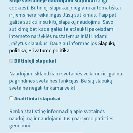
Šioje svetainėje naudojami slapukai
(angl.
cookies). Būtinieji slapukai įdiegiami automatiškai
ir jiems nėra reikalingas Jūsų sutikimas. Taip pat
galite sutikti ir su kitų slapukų naudojimu. Savo
sutikimą bet kada galėsite atšaukti pakeisdami
interneto naršyklės nustatymus ir ištrindami
įrašytus slapukus. Daugiau informacijos
Slapukų
politika
;
Privatumo politika.
Būtinieji slapukai
Naudojami sklandžiam svetainės veikimui ir įgalina
pagrindines svetainės funkcijas. Be šių slapukų
svetainė negali tinkamai veikti.
Analitiniai slapukai
Renka statistinę informaciją apie svetainės
naudojimą ir naudojami Jūsų naršymo patirties
gerinimui.