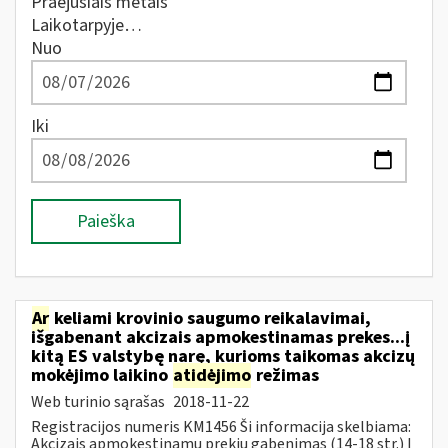
Praėjusiais metais
Laikotarpyje…
Nuo
Iki
Paieška
Ar
keliami krovinio saugumo reikalavimai,
išgabenant akcizais apmokestinamas prekes...į
kitą ES valstybę narę, kurioms taikomas akcizų
mokėjimo laikino
atidėjimo
režimas
Web turinio sąrašas
2018-11-22
Registracijos numeris KM1456 Ši informacija skelbiama:
Akcizais apmokestinamų prekių gabenimas (14-18 str.) Į