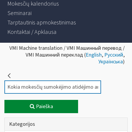
Mokesčių kalendorius
Seminarai
Tarptautinis apmokestinimas
Kontaktai / Apklausa
VMI Machine translation / VMI Машинный перевод /
VMI Машинний переклад (
English
,
Русский
,
Українська
)
Paieška
Kategorijos