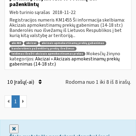
paženklintų
Web turinio sąrašas
2018-11-22
Registracijos numeris KM1455 Ši informacija skelbiama:
Akcizais apmokestinamų prekių gabenimas (14-18 str.)
Banderolės nuo išvežamų iš Lietuvos Respublikos į bet
kurią kitą valstybę ar teritoriją...
akc404
akcizai
akcizais apmokestinamų prekių gabenimas
banderolėmis paženklintų prekių išvežimas
Mokesčių žinyno
leidimas išvežti akcizais apmokestinamas prekes
kategorijos:
Akcizai » Akcizais apmokestinamų prekių
gabenimas (14-18 str.)
10 Įrašų(-ai)
Rodoma nuo 1 iki 8 iš 8 irašų.
1
Uždaryti