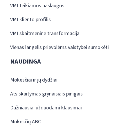
VMI teikiamos paslaugos
VMI kliento profilis
VMI skaitmeninė transformacija
Vienas langelis prievolėms valstybei sumokėti
NAUDINGA
Mokesčiai ir jų dydžiai
Atsiskaitymas grynaisiais pinigais
Dažniausiai užduodami klausimai
Mokesčių ABC