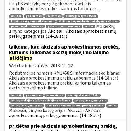
kitą ES valstybę narę išgabenant akcizais
apmokestinamas prekes, kurioms taikomas...
akcizai
gabenimas
išvežimas
akcizų įstatymo 15 str
krovinio saugumo reikalavimai
akcizų mokėjimo laikino atidėjimo režimas
Mokesčių
pakuočių plombavimas
pakuočių numeravimas
amlar
žinyno kategorijos:
Akcizai » Akcizais apmokestinamų
prekių gabenimas (14-18 str.)
laikoma, kad akcizais apmokestinamos prekės,
kurioms taikomas akcizų mokėjimo laikino
atidėjimo
Web turinio sąrašas
2018-11-22
Registracijos numeris KM1458 Ši informacija skelbiama:
Akcizais apmokestinamų prekių gabenimas (14-18 str.)
Akcizais apmokestinamų prekių, kurioms taikomas
akcizų mokėjimo laikino...
akcizai
gabenimas
pranešimas
akcizų įstatymo 15 str
akcizų mokėjimo laikino atidėjimo režimas
akcizų įstatymo 14 str
akcizų įstatymo 16 str
akcizais apmokestinamų prekių gavimas
amlar
Mokesčių žinyno kategorijos:
Akcizai » Akcizais
apmokestinamų prekių gabenimas (14-18 str.)
pridėtas prie akcizais apmokestinamų prekių,