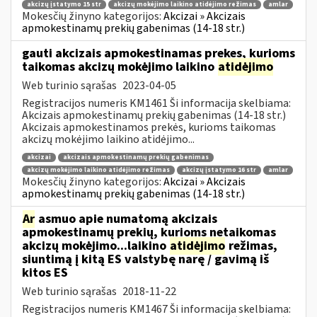
akcizų įstatymo 15 str
akcizų mokėjimo laikino atidėjimo režimas
amlar
Mokesčių žinyno kategorijos:
Akcizai » Akcizais
apmokestinamų prekių gabenimas (14-18 str.)
gauti akcizais apmokestinamas prekes, kurioms
taikomas akcizų mokėjimo laikino
atidėjimo
Web turinio sąrašas
2023-04-05
Registracijos numeris KM1461 Ši informacija skelbiama:
Akcizais apmokestinamų prekių gabenimas (14-18 str.)
Akcizais apmokestinamos prekės, kurioms taikomas
akcizų mokėjimo laikino atidėjimo...
akcizai
akcizais apmokestinamų prekių gabenimas
akcizų mokėjimo laikino atidėjimo režimas
akcizų įstatymo 16 str
amlar
Mokesčių žinyno kategorijos:
Akcizai » Akcizais
apmokestinamų prekių gabenimas (14-18 str.)
Ar
asmuo apie numatomą akcizais
apmokestinamų prekių, kurioms netaikomas
akcizų mokėjimo...laikino
atidėjimo
režimas,
siuntimą į kitą ES valstybę narę / gavimą iš
kitos ES
Web turinio sąrašas
2018-11-22
Registracijos numeris KM1467 Ši informacija skelbiama: