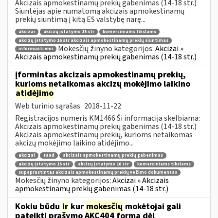
Akcizais apmokestinamų prekių gabenimas (14-18 str.)
Siuntėjas apie numatomą akcizais apmokestinamų
prekių siuntimą į kitą ES valstybę narę...
akcizai
akcizų įstatymo 15 str
komerciniams tikslams
akcizų įstatymo 16 str akcizais apmokestinamų prekių siuntimas
Mokesčių žinyno kategorijos:
Akcizai »
informuoti vmi
Akcizais apmokestinamų prekių gabenimas (14-18 str.)
įformintas akcizais apmokestinamų prekių,
kurioms netaikomas akcizų mokėjimo laikino
atidėjimo
Web turinio sąrašas
2018-11-22
Registracijos numeris KM1466 Ši informacija skelbiama:
Akcizais apmokestinamų prekių gabenimas (14-18 str.)
Akcizais apmokestinamų prekių, kurioms netaikomas
akcizų mokėjimo laikino atidėjimo...
akcizai
saad
akcizais apmokestinamų prekių gabenimas
akcizų įstatymo 15 str
akcizų įstatymo 16 str
komerciniams tikslams
supaprastintas akcizais apmokestinamų prekių vežimo dokumentas
Mokesčių žinyno kategorijos:
Akcizai » Akcizais
apmokestinamų prekių gabenimas (14-18 str.)
Kokiu būdu
ir
kur
mokesčių
mokėtojai gali
pateikti prašymo AKC404 formą dėl