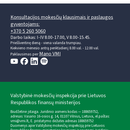
Konsultacijos mokesčių klausimais ir paslaugos
gyventojams:
+370 5 260 5060
Darbo laikas: I-IV 8.00-17.00, V 8.00-15.45.
Prieššventinę dieną - viena valanda trumpiau.
Kiekvieno mėnesio antrą penktadienį 8.00 val. - 12.00 val.
Mano VMI
Paklausimas per
Valstybinė mokesčių inspekcija prie Lietuvos
Respublikos finansų ministerijos
Biudžetinė įstaiga. Juridinio asmens kodas — 188659752,
adresas: Vasario 16-osios g. 14, 01107 Vilnius, Lietuva, el.paštas:
vmi@vmi.lt
, E. pristatymo dėžutės adresas 188659752
Duomenys apie Valstybinę mokesčių inspekciją prie Lietuvos