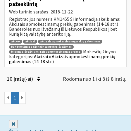
paženklintų
Web turinio sąrašas
2018-11-22
Registracijos numeris KM1455 Ši informacija skelbiama:
Akcizais apmokestinamų prekių gabenimas (14-18 str.)
Banderolės nuo išvežamų iš Lietuvos Respublikos į bet
kurią kitą valstybę ar teritoriją...
akc404
akcizai
akcizais apmokestinamų prekių gabenimas
banderolėmis paženklintų prekių išvežimas
Mokesčių žinyno
leidimas išvežti akcizais apmokestinamas prekes
kategorijos:
Akcizai » Akcizais apmokestinamų prekių
gabenimas (14-18 str.)
10 Įrašų(-ai)
Rodoma nuo 1 iki 8 iš 8 irašų.
1
Uždaryti