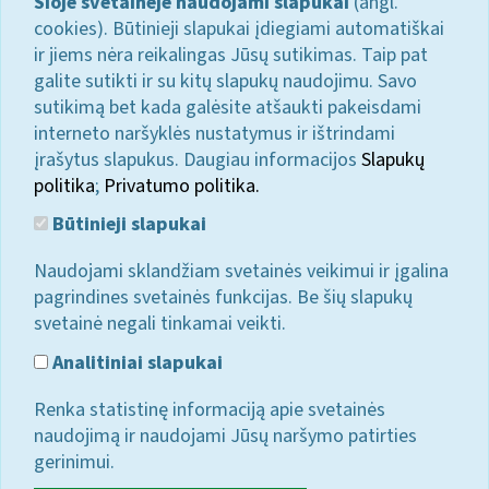
Šioje svetainėje naudojami slapukai
(angl.
cookies). Būtinieji slapukai įdiegiami automatiškai
ir jiems nėra reikalingas Jūsų sutikimas. Taip pat
galite sutikti ir su kitų slapukų naudojimu. Savo
sutikimą bet kada galėsite atšaukti pakeisdami
interneto naršyklės nustatymus ir ištrindami
įrašytus slapukus. Daugiau informacijos
Slapukų
politika
;
Privatumo politika.
Būtinieji slapukai
Naudojami sklandžiam svetainės veikimui ir įgalina
pagrindines svetainės funkcijas. Be šių slapukų
svetainė negali tinkamai veikti.
Analitiniai slapukai
Renka statistinę informaciją apie svetainės
naudojimą ir naudojami Jūsų naršymo patirties
gerinimui.