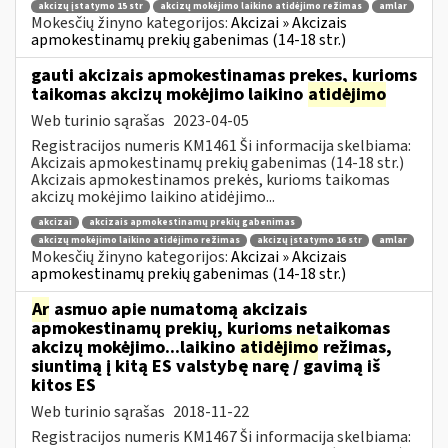
akcizų įstatymo 15 str
akcizų mokėjimo laikino atidėjimo režimas
amlar
Mokesčių žinyno kategorijos:
Akcizai » Akcizais
apmokestinamų prekių gabenimas (14-18 str.)
gauti akcizais apmokestinamas prekes, kurioms
taikomas akcizų mokėjimo laikino
atidėjimo
Web turinio sąrašas
2023-04-05
Registracijos numeris KM1461 Ši informacija skelbiama:
Akcizais apmokestinamų prekių gabenimas (14-18 str.)
Akcizais apmokestinamos prekės, kurioms taikomas
akcizų mokėjimo laikino atidėjimo...
akcizai
akcizais apmokestinamų prekių gabenimas
akcizų mokėjimo laikino atidėjimo režimas
akcizų įstatymo 16 str
amlar
Mokesčių žinyno kategorijos:
Akcizai » Akcizais
apmokestinamų prekių gabenimas (14-18 str.)
Ar
asmuo apie numatomą akcizais
apmokestinamų prekių, kurioms netaikomas
akcizų mokėjimo...laikino
atidėjimo
režimas,
siuntimą į kitą ES valstybę narę / gavimą iš
kitos ES
Web turinio sąrašas
2018-11-22
Registracijos numeris KM1467 Ši informacija skelbiama: