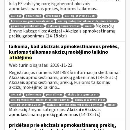
kitą ES valstybę narę išgabenant akcizais
apmokestinamas prekes, kurioms taikomas...
akcizai
gabenimas
išvežimas
akcizų įstatymo 15 str
krovinio saugumo reikalavimai
akcizų mokėjimo laikino atidėjimo režimas
Mokesčių
pakuočių plombavimas
pakuočių numeravimas
amlar
žinyno kategorijos:
Akcizai » Akcizais apmokestinamų
prekių gabenimas (14-18 str.)
laikoma, kad akcizais apmokestinamos prekės,
kurioms taikomas akcizų mokėjimo laikino
atidėjimo
Web turinio sąrašas
2018-11-22
Registracijos numeris KM1458 Ši informacija skelbiama:
Akcizais apmokestinamų prekių gabenimas (14-18 str.)
Akcizais apmokestinamų prekių, kurioms taikomas
akcizų mokėjimo laikino...
akcizai
gabenimas
pranešimas
akcizų įstatymo 15 str
akcizų mokėjimo laikino atidėjimo režimas
akcizų įstatymo 14 str
akcizų įstatymo 16 str
akcizais apmokestinamų prekių gavimas
amlar
Mokesčių žinyno kategorijos:
Akcizai » Akcizais
apmokestinamų prekių gabenimas (14-18 str.)
pridėtas prie akcizais apmokestinamų prekių,