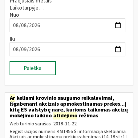
Praėjusiais metais
Laikotarpyje…
Nuo
Iki
Paieška
Ar
keliami krovinio saugumo reikalavimai,
išgabenant akcizais apmokestinamas prekes...į
kitą ES valstybę narę, kurioms taikomas akcizų
mokėjimo laikino
atidėjimo
režimas
Web turinio sąrašas
2018-11-22
Registracijos numeris KM1456 Ši informacija skelbiama:
Akcizais apmokestinamų prekių gabenimas (14-18 str.) Į