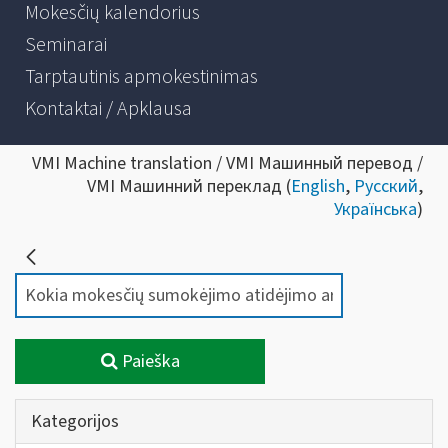
Mokesčių kalendorius
Seminarai
Tarptautinis apmokestinimas
Kontaktai / Apklausa
VMI Machine translation / VMI Машинный перевод /
VMI Машинний переклад (
English
,
Русский
,
Українська
)
Paieška
Kategorijos