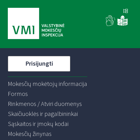
Prisijungti
Mokesčių mokėtojų informacija
Formos
Rinkmenos / Atviri duomenys
Skaičiuoklės ir pagalbininkai
Sąskaitos ir įmokų kodai
Mokesčių žinynas