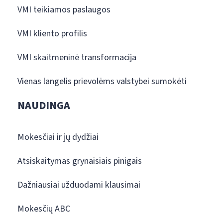
VMI teikiamos paslaugos
VMI kliento profilis
VMI skaitmeninė transformacija
Vienas langelis prievolėms valstybei sumokėti
NAUDINGA
Mokesčiai ir jų dydžiai
Atsiskaitymas grynaisiais pinigais
Dažniausiai užduodami klausimai
Mokesčių ABC