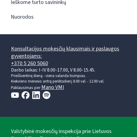
Ieškome turto savininkų
Nuorodos
Konsultacijos mokesčių klausimais ir paslaugos
gyventojams:
+370 5 260 5060
Darbo laikas: I-IV 8.00-17.00, V 8.00-15.45.
Prieššventinę dieną - viena valanda trumpiau.
Kiekvieno mėnesio antrą penktadienį 8.00 val. - 12.00 val.
Mano VMI
Paklausimas per
Valstybinė mokesčių inspekcija prie Lietuvos