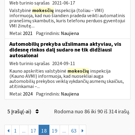
Web turinio sąrašas
2021-06-17
Valstybinė
mokesčių
inspekcija (toliau – VMI)
informuoja, kad nuo šiandien pradeda veikti automatinis
pranešimų skambutis, kuris telefonu perduos gyventojui
VMI žinutę....
Metai:
2021
Pagrindinis:
Naujiena
Automobilių prekyba užsiimama aktyviau, vis
didesnę rinkos dalį sudaro ne tik didžiausi
autosalonai
Web turinio sąrašas
2024-09-11
Kauno apskrities valstybinė
mokesčių
inspekcija
(Kauno AVMI) informuoja, kad nuosekliai auga
automobilių prekybos veiklą vykdančių asmenų skaičius,
atitinkamai –...
Metai:
2024
Pagrindinis:
Naujiena
5 Įrašų(-ai)
Rodoma nuo 86 iki 90 iš 314 irašų.
1
...
17
18
19
...
63