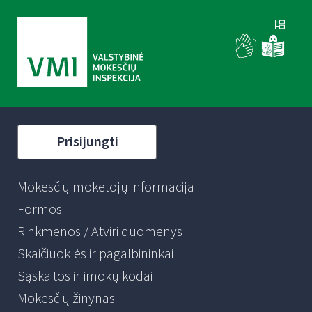
Prisijungti
Mokesčių mokėtojų informacija
Formos
Rinkmenos / Atviri duomenys
Skaičiuoklės ir pagalbininkai
Sąskaitos ir įmokų kodai
Mokesčių žinynas