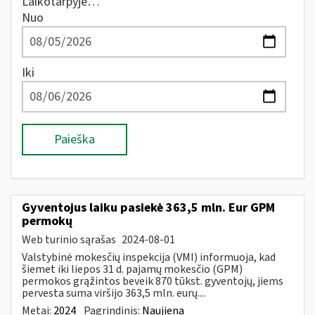
Laikotarpyje…
Nuo
Iki
Paieška
Gyventojus laiku pasiekė 363,5 mln. Eur GPM
permokų
Web turinio sąrašas
2024-08-01
Valstybinė mokesčių inspekcija (VMI) informuoja, kad
šiemet iki liepos 31 d. pajamų mokesčio (GPM)
permokos grąžintos beveik 870 tūkst. gyventojų, jiems
pervesta suma viršijo 363,5 mln. eurų....
Metai:
2024
Pagrindinis:
Naujiena