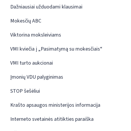
Dažniausiai užduodami klausimai
Mokesčių ABC
Viktorina moksleiviams
VMI kviečia į „Pasimatymą su mokesčiais“
VMI turto aukcionai
Įmonių VDU palyginimas
STOP šešėliui
Krašto apsaugos ministerijos informacija
Interneto svetainės atitikties paraiška