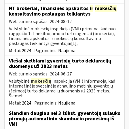
NT brokeriai, finansinės apskaitos
ir
mokesčių
konsultavimo paslaugas teikiantys
Web turinio sąrašas
2024-08-12
Valstybinė mokesčių inspekcija (VMI) primena, kad nuo
rugpjūčio 1 d. nekilnojamojo turto agentai (brokeriai),
finansinės apskaitos ir mokesčių konsultavimo
paslaugas teikiantys gyventojai[1],...
Metai:
2024
Pagrindinis:
Naujiena
Viešai skelbiami gyventojų turto deklaracijų
duomenys už 2023 metus
Web turinio sąrašas
2024-06-27
Valstybinė
mokesčių
inspekcija (VMI) informuoja, kad
internetinėje svetainėje atnaujino metinių gyventojų
(šeimos) turto deklaracijų duomenis už 2023 metus.
Šiemet...
Metai:
2024
Pagrindinis:
Naujiena
Šiandien daugiau nei 3 tūkst. gyventojų sulauks
pirmųjų automatinio skambučio pranešimų iš
VMI