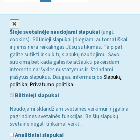
Uždaryti
Šioje svetainėje naudojami slapukai
(angl.
cookies). Būtinieji slapukai įdiegiami automatiškai
ir jiems nėra reikalingas Jūsų sutikimas. Taip pat
galite sutikti ir su kitų slapukų naudojimu. Savo
sutikimą bet kada galėsite atšaukti pakeisdami
interneto naršyklės nustatymus ir ištrindami
įrašytus slapukus. Daugiau informacijos
Slapukų
politika
;
Privatumo politika.
Būtinieji slapukai
Naudojami sklandžiam svetainės veikimui ir įgalina
pagrindines svetainės funkcijas. Be šių slapukų
svetainė negali tinkamai veikti.
Analitiniai slapukai