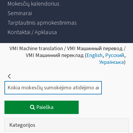
Mokesčių kalendorius
Seminarai
Tarptautinis apmokestinimas
Kontaktai / Apklausa
VMI Machine translation / VMI Машинный перевод /
VMI Машинний переклад (
English
,
Русский
,
Українська
)
Paieška
Kategorijos