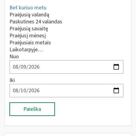
Bet kuriuo metu
Praėjusią valandą
Paskutines 24 valandas
Praėjusią savaitę
Praėjusį mėnesį
Praėjusiais metais
Laikotarpyje…
Nuo
Iki
Paieška