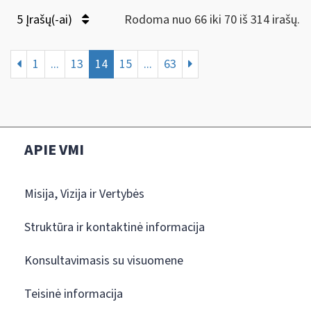
5 Įrašų(-ai)
Rodoma nuo 66 iki 70 iš 314 irašų.
1
...
13
14
15
...
63
APIE VMI
Misija, Vizija ir Vertybės
Struktūra ir kontaktinė informacija
Konsultavimasis su visuomene
Teisinė informacija