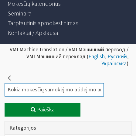
Mokesčių kalendorius
Seminarai
Tarptautinis apmokestinimas
Kontaktai / Apklausa
VMI Machine translation / VMI Машинный перевод /
VMI Машинний переклад (
English
,
Русский
,
Українська
)
Paieška
Kategorijos