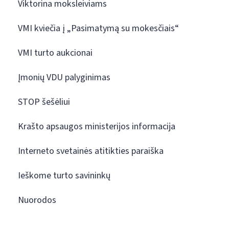
Viktorina moksleiviams
VMI kviečia į „Pasimatymą su mokesčiais“
VMI turto aukcionai
Įmonių VDU palyginimas
STOP šešėliui
Krašto apsaugos ministerijos informacija
Interneto svetainės atitikties paraiška
Ieškome turto savininkų
Nuorodos