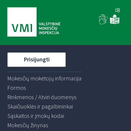
Prisijungti
Mokesčių mokėtojų informacija
Formos
Rinkmenos / Atviri duomenys
Skaičiuoklės ir pagalbininkai
Sąskaitos ir įmokų kodai
Mokesčių žinynas