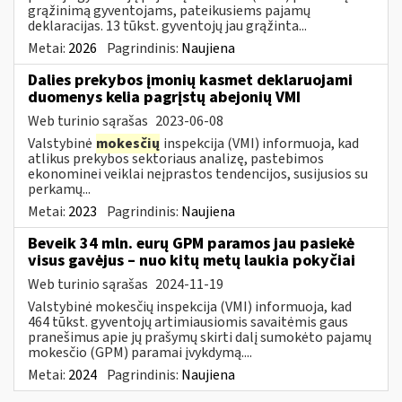
grąžinimą gyventojams, pateikusiems pajamų
deklaracijas. 13 tūkst. gyventojų jau grąžinta...
Metai:
2026
Pagrindinis:
Naujiena
Dalies prekybos įmonių kasmet deklaruojami
duomenys kelia pagrįstų abejonių VMI
Web turinio sąrašas
2023-06-08
Valstybinė
mokesčių
inspekcija (VMI) informuoja, kad
atlikus prekybos sektoriaus analizę, pastebimos
ekonominei veiklai neįprastos tendencijos, susijusios su
perkamų...
Metai:
2023
Pagrindinis:
Naujiena
Beveik 34 mln. eurų GPM paramos jau pasiekė
visus gavėjus – nuo kitų metų laukia pokyčiai
Web turinio sąrašas
2024-11-19
Valstybinė mokesčių inspekcija (VMI) informuoja, kad
464 tūkst. gyventojų artimiausiomis savaitėmis gaus
pranešimus apie jų prašymų skirti dalį sumokėto pajamų
mokesčio (GPM) paramai įvykdymą....
Metai:
2024
Pagrindinis:
Naujiena