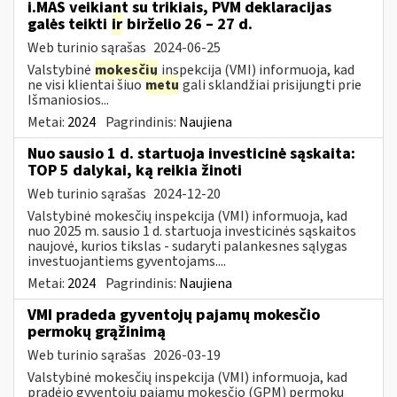
i.MAS veikiant su trikiais, PVM deklaracijas
galės teikti
ir
birželio 26 – 27 d.
Web turinio sąrašas
2024-06-25
Valstybinė
mokesčių
inspekcija (VMI) informuoja, kad
ne visi klientai šiuo
metu
gali sklandžiai prisijungti prie
Išmaniosios...
Metai:
2024
Pagrindinis:
Naujiena
Nuo sausio 1 d. startuoja investicinė sąskaita:
TOP 5 dalykai, ką reikia žinoti
Web turinio sąrašas
2024-12-20
Valstybinė mokesčių inspekcija (VMI) informuoja, kad
nuo 2025 m. sausio 1 d. startuoja investicinės sąskaitos
naujovė, kurios tikslas - sudaryti palankesnes sąlygas
investuojantiems gyventojams....
Metai:
2024
Pagrindinis:
Naujiena
VMI pradeda gyventojų pajamų mokesčio
permokų grąžinimą
Web turinio sąrašas
2026-03-19
Valstybinė mokesčių inspekcija (VMI) informuoja, kad
pradėjo gyventojų pajamų mokesčio (GPM) permokų