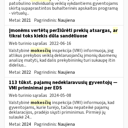
patobulino individualią veiklą vykdantiems gyventojams
skirtą supaprastintos buhalterinės apskaitos programą
- virtualų...
Metai:
2021
Pagrindinis:
Naujiena
Įmonėms vertėtų peržiūrėti prekių atsargas,
ar
tikrai toks kiekis dūla sandėliuose
Web turinio sąrašas
2022-06-16
Valstybinė
mokesčių
inspekcija (VMI) informuoja, jog
atlikus prekybos veiklą deklaruojančių įmonių duomenų
analizę matyti, kad dalis prekybininkų turi sukaupę itin
didelius...
Metai:
2022
Pagrindinis:
Naujiena
113 tūkst. pajamų nedeklaravusių gyventojų —
VMI priminimai per EDS
Web turinio sąrašas
2024-05-08
Valstybinė
mokesčių
inspekcija (VMI) informuoja, kad
gyventojams, kurie turėjo, tačiau nepateikė pajamų
deklaracijos, pradėjo siųsti priminimus. Pirmieji jų
sulaukė 24...
Metai:
2024
Pagrindinis:
Naujiena