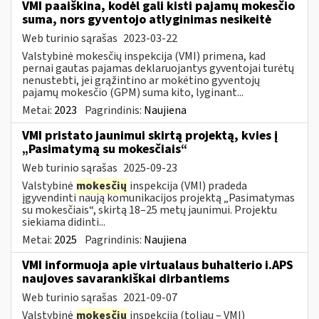
VMI paaiškina, kodėl gali kisti pajamų mokesčio
suma, nors gyventojo atlyginimas nesikeitė
Web turinio sąrašas
2023-03-22
Valstybinė mokesčių inspekcija (VMI) primena, kad
pernai gautas pajamas deklaruojantys gyventojai turėtų
nenustebti, jei grąžintino ar mokėtino gyventojų
pajamų mokesčio (GPM) suma kito, lyginant...
Metai:
2023
Pagrindinis:
Naujiena
VMI pristato jaunimui skirtą projektą, kvies į
„Pasimatymą su mokesčiais“
Web turinio sąrašas
2025-09-23
Valstybinė
mokesčių
inspekcija (VMI) pradeda
įgyvendinti naują komunikacijos projektą „Pasimatymas
su mokesčiais“, skirtą 18–25 metų jaunimui. Projektu
siekiama didinti...
Metai:
2025
Pagrindinis:
Naujiena
VMI informuoja apie virtualaus buhalterio i.APS
naujoves savarankiškai dirbantiems
Web turinio sąrašas
2021-09-07
Valstybinė
mokesčių
inspekcija (toliau – VMI)