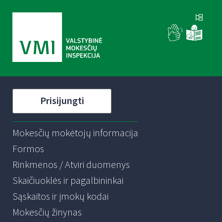
Prisijungti
Mokesčių mokėtojų informacija
Formos
Rinkmenos / Atviri duomenys
Skaičiuoklės ir pagalbininkai
Sąskaitos ir įmokų kodai
Mokesčių žinynas