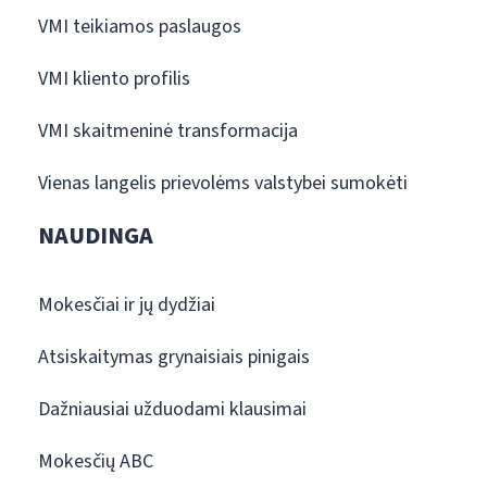
VMI teikiamos paslaugos
VMI kliento profilis
VMI skaitmeninė transformacija
Vienas langelis prievolėms valstybei sumokėti
NAUDINGA
Mokesčiai ir jų dydžiai
Atsiskaitymas grynaisiais pinigais
Dažniausiai užduodami klausimai
Mokesčių ABC