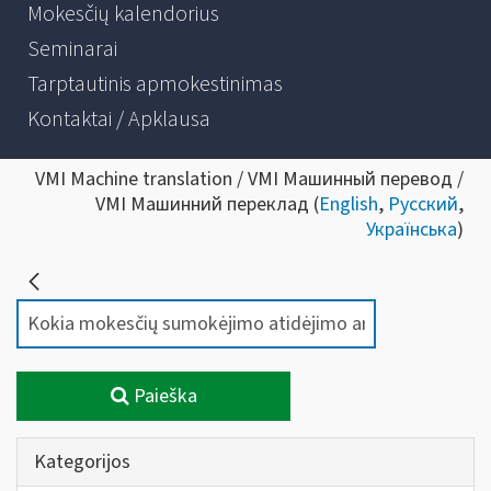
Mokesčių kalendorius
Seminarai
Tarptautinis apmokestinimas
Kontaktai / Apklausa
VMI Machine translation / VMI Машинный перевод /
VMI Машинний переклад (
English
,
Русский
,
Українська
)
Paieška
Kategorijos