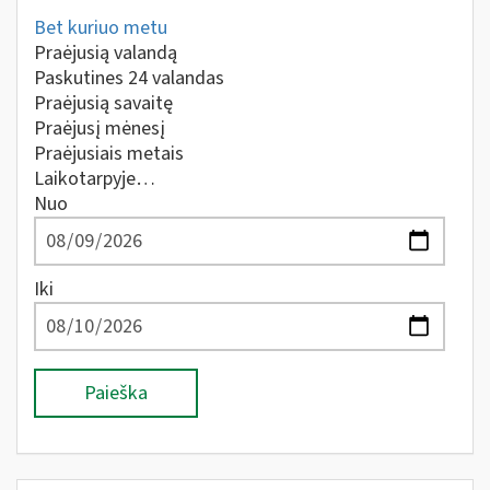
Bet kuriuo metu
Praėjusią valandą
Paskutines 24 valandas
Praėjusią savaitę
Praėjusį mėnesį
Praėjusiais metais
Laikotarpyje…
Nuo
Iki
Paieška