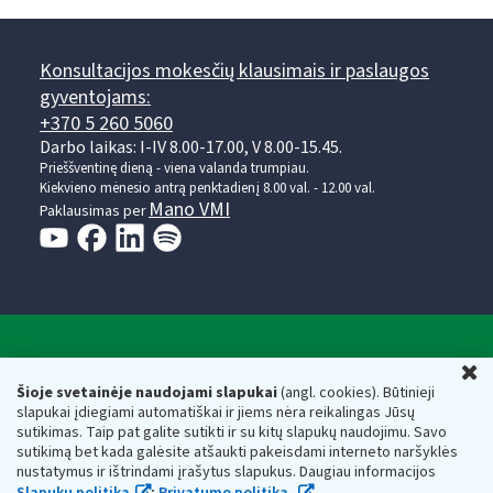
Konsultacijos mokesčių klausimais ir paslaugos
gyventojams:
+370 5 260 5060
Darbo laikas: I-IV 8.00-17.00, V 8.00-15.45.
Prieššventinę dieną - viena valanda trumpiau.
Kiekvieno mėnesio antrą penktadienį 8.00 val. - 12.00 val.
Mano VMI
Paklausimas per
Valstybinė mokesčių inspekcija prie Lietuvos
U
Respublikos finansų ministerijos
Šioje svetainėje naudojami slapukai
(angl. cookies). Būtinieji
slapukai įdiegiami automatiškai ir jiems nėra reikalingas Jūsų
Biudžetinė įstaiga. Juridinio asmens kodas — 188659752,
sutikimas. Taip pat galite sutikti ir su kitų slapukų naudojimu. Savo
adresas: Vasario 16-osios g. 14, 01107 Vilnius, Lietuva, el.paštas:
sutikimą bet kada galėsite atšaukti pakeisdami interneto naršyklės
vmi@vmi.lt
, E. pristatymo dėžutės adresas 188659752
nustatymus ir ištrindami įrašytus slapukus. Daugiau informacijos
Duomenys apie Valstybinę mokesčių inspekciją prie Lietuvos
Slapukų politika
;
Privatumo politika.