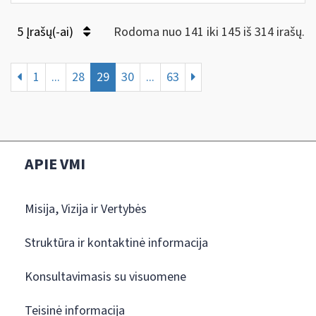
5 Įrašų(-ai)
Rodoma nuo 141 iki 145 iš 314 irašų.
1
...
28
29
30
...
63
APIE VMI
Misija, Vizija ir Vertybės
Struktūra ir kontaktinė informacija
Konsultavimasis su visuomene
Teisinė informacija