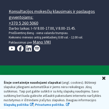
Konsultacijos mokesčių klausimais ir paslaugos
gyventojams:
+370 5 260 5060
Darbo laikas: I-IV 8.00-17.00, V 8.00-15.45.
Prieššventinę dieną - viena valanda trumpiau.
Kiekvieno mėnesio antrą penktadienį 8.00 val. - 12.00 val.
Mano VMI
Paklausimas per
Valstybinė mokesčių inspekcija prie Lietuvos
U
Respublikos finansų ministerijos
Šioje svetainėje naudojami slapukai
(angl. cookies). Būtinieji
slapukai įdiegiami automatiškai ir jiems nėra reikalingas Jūsų
Biudžetinė įstaiga. Juridinio asmens kodas — 188659752,
sutikimas. Taip pat galite sutikti ir su kitų slapukų naudojimu. Savo
adresas: Vasario 16-osios g. 14, 01107 Vilnius, Lietuva, el.paštas:
sutikimą bet kada galėsite atšaukti pakeisdami interneto naršyklės
vmi@vmi.lt
, E. pristatymo dėžutės adresas 188659752
nustatymus ir ištrindami įrašytus slapukus. Daugiau informacijos
Duomenys apie Valstybinę mokesčių inspekciją prie Lietuvos
Slapukų politika
;
Privatumo politika.
Respublikos finansų ministerijos kaupiami ir saugomi Juridinių