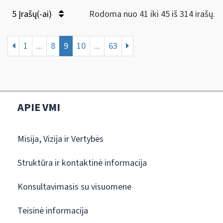
5 Įrašų(-ai)
Rodoma nuo 41 iki 45 iš 314 irašų.
1
...
8
9
10
...
63
APIE VMI
Misija, Vizija ir Vertybės
Struktūra ir kontaktinė informacija
Konsultavimasis su visuomene
Teisinė informacija