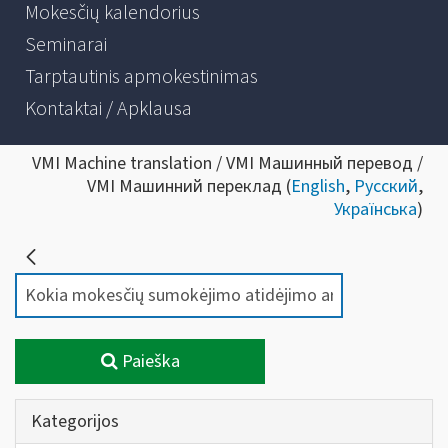
Mokesčių kalendorius
Seminarai
Tarptautinis apmokestinimas
Kontaktai / Apklausa
VMI Machine translation / VMI Машинный перевод /
VMI Машинний переклад (
English
,
Русский
,
Українська
)
Paieška
Kategorijos