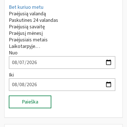
Bet kuriuo metu
Praėjusią valandą
Paskutines 24 valandas
Praėjusią savaitę
Praėjusį mėnesį
Praėjusiais metais
Laikotarpyje…
Nuo
Iki
Paieška