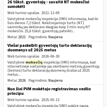
26 tūkst. gyventojų - savaitė NT mokesčiui
sumokėti
Web turinio sąrašas
2021-12-09
Valstybinė mokesčių inspekcija (VMI) informuoja, kad iki
šios dienos 7,2 tūkst. Nekilnojamojo turto (NT)
savininkų jau deklaravo daugiau kaip 3 mln. eurų NT
mokesčio. 25,6 tūkst. gyventojų pateikti...
Metai:
2021
Pagrindinis:
Naujiena
Viešai paskelbti gyventojų turto deklaracijų
duomenys už 2025 metus
Web turinio sąrašas
2026-06-30
Valstybinė
mokesčių
inspekcija (VMI) informuoja, kad
internetinėje svetainėje jau skelbiami metinių gyventojų
(šeimos) turto deklaracijų duomenų išrašai už 2025
metus....
Metai:
2026
Pagrindinis:
Naujiena
Nuo šiol PVM mokėtojo registravimas vedlio
principu
Web turinio sąrašas
2025-05-13
Valstybinė mokesčių inspekcija (VMI) sukūrė naują,