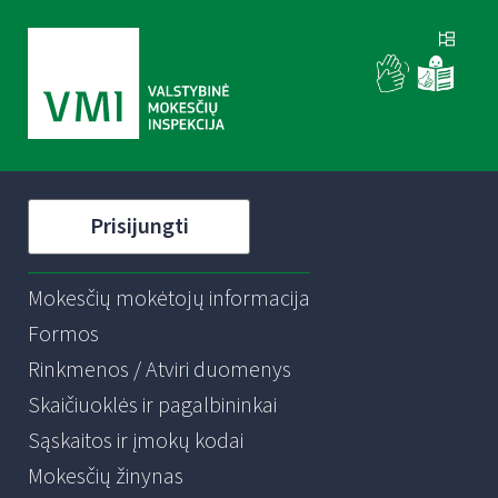
Prisijungti
Mokesčių mokėtojų informacija
Formos
Rinkmenos / Atviri duomenys
Skaičiuoklės ir pagalbininkai
Sąskaitos ir įmokų kodai
Mokesčių žinynas