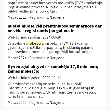
paprastesnį pridėtinės vertės mokesčio (PVM) mokėtojo
įregistravimo procesą. Nuo šiol klientai prašymą gali
pildyti vedlio principu – o tai...
Metai:
2025
Pagrindinis:
Naujiena
nuotoliniuose VMI praktiniuose seminaruose dar
ne vėlu - registruotis jau galima
ir
Web turinio sąrašas
2024-03-20
Valstybinė
mokesčių
inspekcija (VMI) siekdama
gyventojams užtikrinti paprastą
ir
sklandų pajamų
deklaravimo procesą bei patogų VMI konsultacijų...
Metai:
2024
Pagrindinis:
Naujiena
Gyventojai aktyvūs – sumokėjo 17,6 mln. eurų
žemės mokesčio
Web turinio sąrašas
2020-11-11
Valstybinė mokesčių inspekcija (toliau – VMI)
informuoja, jog daugiau kaip 335 tūkst. gyventojų
ir
įmonių jau sumokėjo 17,6 mln. eurų žemės mokesčio,
kurio terminas š. m....
Metai:
2020
Pagrindinis:
Naujiena