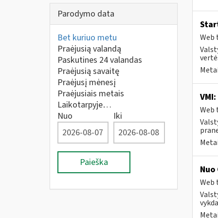
Parodymo data
Star
Bet kuriuo metu
Web t
Praėjusią valandą
Valst
vertė
Paskutines 24 valandas
Metai
Praėjusią savaitę
Praėjusį mėnesį
Praėjusiais metais
VMI:
Laikotarpyje…
Web t
Nuo
Iki
Valst
prane
Metai
Paieška
Nuo 
Web t
Valst
vykda
Metai