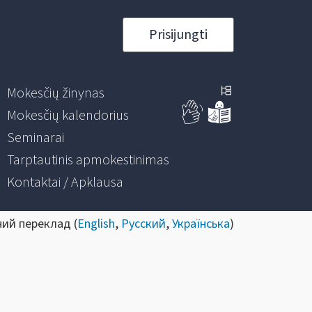
Prisijungti
Mokesčių žinynas
Mokesčių kalendorius
Seminarai
Tarptautinis apmokestinimas
Kontaktai / Apklausa
ний переклад (
English
,
Русский
,
Українська
)