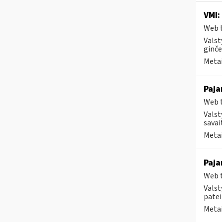
VMI:
Web t
Valst
ginče
Metai
Paja
Web t
Valst
savai
Metai
Paja
Web t
Valst
patei
Metai