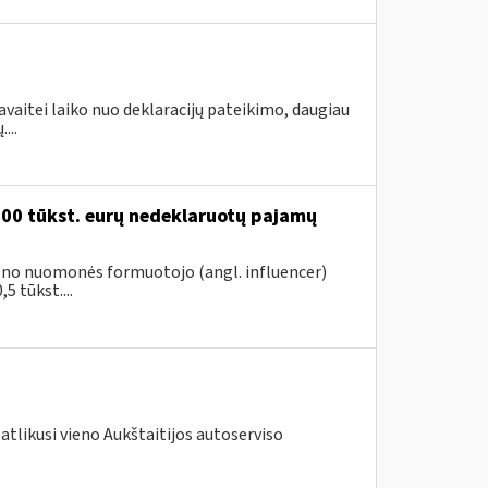
avaitei laiko nuo deklaracijų pateikimo, daugiau
...
200 tūkst. eurų nedeklaruotų pajamų
vieno nuomonės formuotojo (angl. influencer)
5 tūkst....
atlikusi vieno Aukštaitijos autoserviso