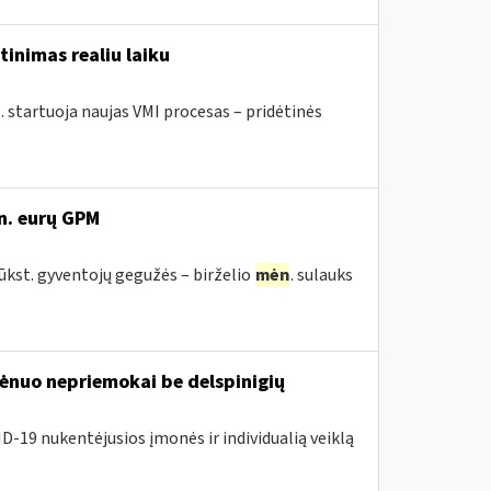
tinimas realiu laiku
. startuoja naujas VMI procesas – pridėtinės
n. eurų GPM
tūkst. gyventojų gegužės – birželio
mėn
. sulauks
nuo nepriemokai be delspinigių
D-19 nukentėjusios įmonės ir individualią veiklą