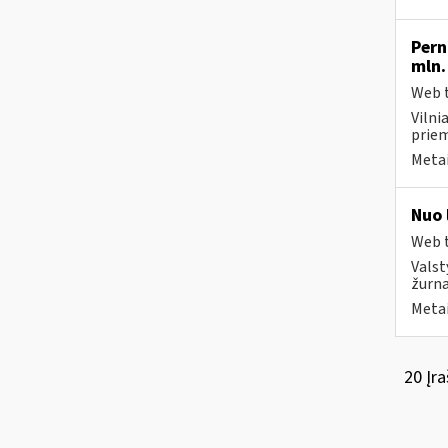
Pern
mln.
Web t
Vilni
priem
Metai
Nuo 
Web t
Valst
žurna
Metai
20 Įra