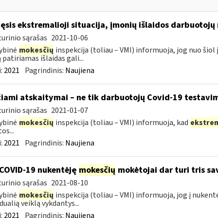
tęsis ekstremalioji situacija, įmonių išlaidos darbuotoj
urinio sąrašas
2021-10-06
ybinė
mokesčių
inspekcija (toliau – VMI) informuoja, jog nuo ši
 patiriamas išlaidas gali...
:
2021
Pagrindinis:
Naujiena
žiami atskaitymai – ne tik darbuotojų Covid-19 testavim
urinio sąrašas
2021-01-07
ybinė
mokesčių
inspekcija (toliau – VMI) informuoja, kad
ekstre
os...
:
2021
Pagrindinis:
Naujiena
COVID-19 nukentėję
mokesčių
mokėtojai dar turi tris s
urinio sąrašas
2021-08-10
ybinė
mokesčių
inspekcija (toliau – VMI) informuoja, jog į nuken
dualią veiklą vykdantys...
:
2021
Pagrindinis:
Naujiena