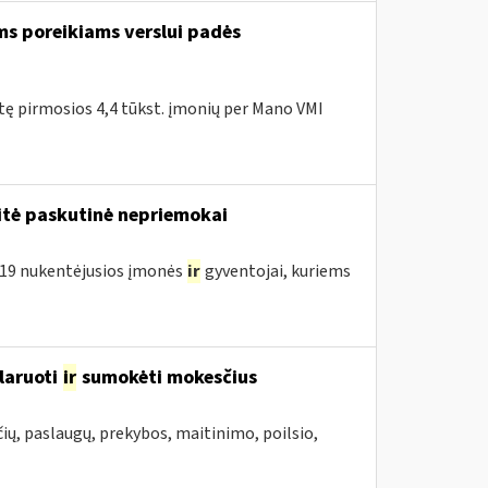
ms poreikiams verslui padės
itę pirmosios 4,4 tūkst. įmonių per Mano VMI
tė paskutinė nepriemokai
D-19 nukentėjusios įmonės
ir
gyventojai, kuriems
laruoti
ir
sumokėti mokesčius
ių, paslaugų, prekybos, maitinimo, poilsio,