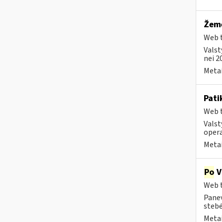
Žemė
Web t
Valst
nei 2
Metai
Pati
Web t
Valst
opera
Metai
Po
V
Web t
Panev
stebė
Metai