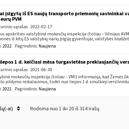
ai įsigytų iš ES naujų transporto priemonių savininkai 
 eurų PVM
urinio sąrašas
2022-02-17
aus apskrities valstybinė mokesčių inspekcija (toliau – Vilniaus A
ones iš kitų ES valstybių narių įsigiję gyventojai, valstybės biudžetą
:
2022
Pagrindinis:
Naujiena
liepos 1 d. keičiasi mėsa turgavietėse prekiaujančių ver
urinio sąrašas
2021-06-30
ybinė mokesčių inspekcija (toliau – VMI) informuoja, kad Žemės ūk
lo pildymo reikalavimus, todėl nuo liepos 1 d. smulkieji verslininka
:
2021
Pagrindinis:
Naujiena
šų(-ai)
Rodoma nuo 1 iki 20 iš 314 irašų.