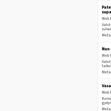
Pate
supa
Web t
Valst
sulau
Metai
Nuo 
Web t
Valst
taiko
Metai
Vasa
Web t
Komer
gydy
Metai