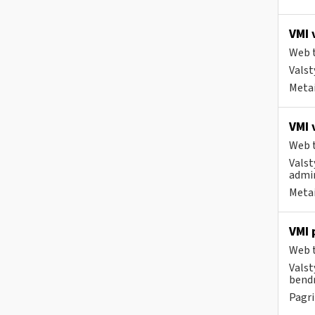
VMI 
Web t
Valst
Metai
VMI 
Web t
Valst
admin
Metai
VMI 
Web t
Valst
bendr
Pagri