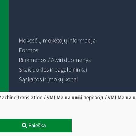
Mokesčių mokėtojų informacija
Formos
Rinkmenos / Atviri duomenys
Skaičiuoklės ir pagalbininkai
Sąskaitos ir įmokų kodai
Machine translation / VMI Машинный перевод / VMI Машин
Paieška