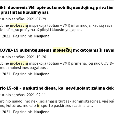
ikti duomenis VMI apie automobilių naudojimą privatie
prastintas klausimynas
urinio sąrašas
2021-07-29
ybinė
mokesčių
inspekcija (toliau – VMI) informuoja, kad šią sava
ks laiškų su prašymu užpildyti klausimyną apie...
:
2021
Pagrindinis:
Naujiena
COVID-19 nukentėjusiems
mokesčių
mokėtojams ši savai
urinio sąrašas
2021-10-26
ybinė
mokesčių
inspekcija (toliau – VMI) primena, jog nuo COVI
mos mokestinės pagalbos...
:
2021
Pagrindinis:
Naujiena
rio 15-oji – paskutinė diena, kai nevėluojant galima dek
urinio sąrašas
2021-02-11
cinio naudojimo nekilnojamasis turtas - administracinės, viešbuč
mo, kultūros, mokslo
ir
sporto paskirties statiniai ar...
:
2021
Pagrindinis:
Naujiena