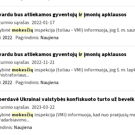
vardu bus atliekamos gyventojų
ir
įmonių apklausos
urinio sąrašas
2022-01-17
ybinė
mokesčių
inspekcija (toliau – VMI) informuoja, jog š. m. sau
:
2022
Pagrindinis:
Naujiena
vardu bus atliekamos gyventojų
ir
įmonių apklausos
urinio sąrašas
2022-11-21
ybinė
mokesčių
inspekcija (toliau – VMI) informuoja, jog š. m. lap
istratoriaus...
:
2022
Pagrindinis:
Naujiena
perdavė Ukrainai valstybės konfiskuoto turto už beveik
urinio sąrašas
2023-03-22
ybinė
mokesčių
inspekcija (VMI) informuoja, kad nuo praėjusių m
adarbiavimo...
ndinis:
Naujiena