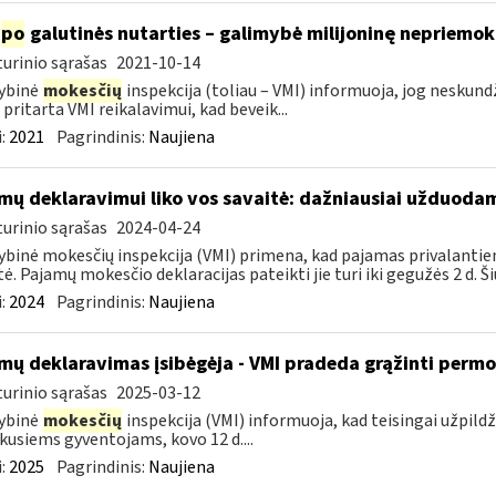
po
galutinės nutarties – galimybė milijoninę nepriemoką
urinio sąrašas
2021-10-14
ybinė
mokesčių
inspekcija (toliau – VMI) informuoja, jog nesku
 pritarta VMI reikalavimui, kad beveik...
:
2021
Pagrindinis:
Naujiena
mų deklaravimui liko vos savaitė: dažniausiai užduodam
urinio sąrašas
2024-04-24
ybinė mokesčių inspekcija (VMI) primena, kad pajamas privalantie
tė. Pajamų mokesčio deklaracijas pateikti jie turi iki gegužės 2 d. Ši
:
2024
Pagrindinis:
Naujiena
mų deklaravimas įsibėgėja - VMI pradeda grąžinti perm
urinio sąrašas
2025-03-12
ybinė
mokesčių
inspekcija (VMI) informuoja, kad teisingai užpild
kusiems gyventojams, kovo 12 d....
:
2025
Pagrindinis:
Naujiena