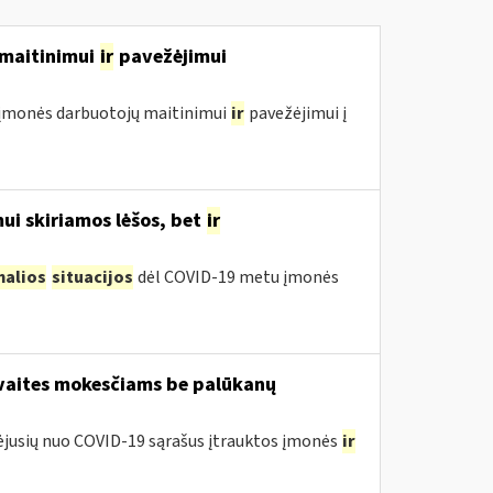
ų maitinimui
ir
pavežėjimui
ol įmonės darbuotojų maitinimui
ir
pavežėjimui į
ui skiriamos lėšos, bet
ir
malios
situacijos
dėl COVID-19 metu įmonės
avaites mokesčiams be palūkanų
tėjusių nuo COVID-19 sąrašus įtrauktos įmonės
ir