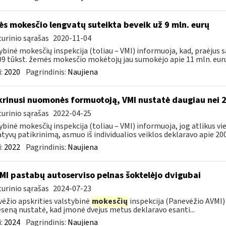
s mokesčio lengvatų suteikta beveik už 9 mln. eurų
urinio sąrašas
2020-11-04
ybinė mokesčių inspekcija (toliau – VMI) informuoja, kad, praėjus s
09 tūkst. žemės mokesčio mokėtojų jau sumokėjo apie 11 mln. eurų.
:
2020
Pagrindinis:
Naujiena
krinusi nuomonės formuotoją, VMI nustatė daugiau nei 
urinio sąrašas
2022-04-25
ybinė mokesčių inspekcija (toliau – VMI) informuoja, jog atlikus 
tyvų patikrinimą, asmuo iš individualios veiklos deklaravo apie 200,
:
2022
Pagrindinis:
Naujiena
MI pastabų autoserviso pelnas šoktelėjo dvigubai
urinio sąrašas
2024-07-23
ėžio apskrities valstybinė
mokesčių
inspekcija (Panevėžio AVMI) 
seną nustatė, kad įmonė dvejus metus deklaravo esanti...
:
2024
Pagrindinis:
Naujiena