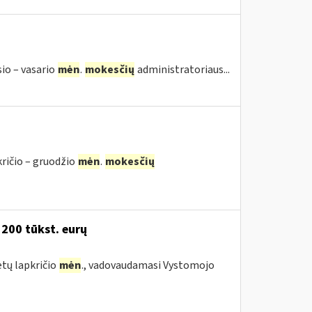
sio – vasario
mėn
.
mokesčių
administratoriaus...
kričio – gruodžio
mėn
.
mokesčių
 200 tūkst. eurų
etų lapkričio
mėn
., vadovaudamasi Vystomojo