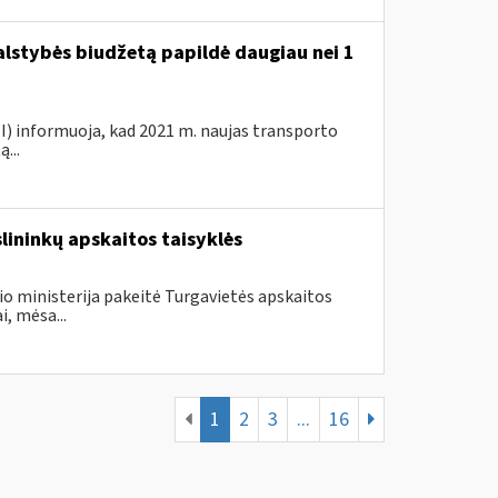
valstybės biudžetą papildė daugiau nei 1
VMI) informuoja, kad 2021 m. naujas transporto
...
slininkų apskaitos taisyklės
io ministerija pakeitė Turgavietės apskaitos
i, mėsa...
1
2
3
...
16