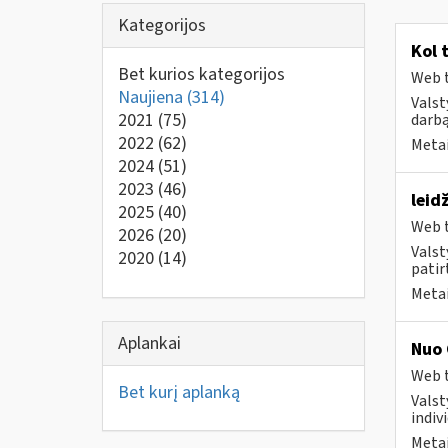
Kategorijos
Kol 
Bet kurios kategorijos
Web t
Naujiena
(314)
Valst
2021
(75)
darbą
2022
(62)
Metai
2024
(51)
2023
(46)
leid
2025
(40)
Web t
2026
(20)
Valst
2020
(14)
patirt
Metai
Aplankai
Nuo 
Web t
Bet kurį aplanką
Valst
indivi
Metai