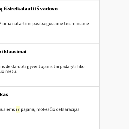
 išsireikalauti iš vadovo
ndžiama nutartimi pasibaigusiame teisminiame
i klausimai
ms deklaruoti gyventojams tai padaryti liko
uo metu...
okas
žiusiems
ir
pajamų mokesčio deklaracijas