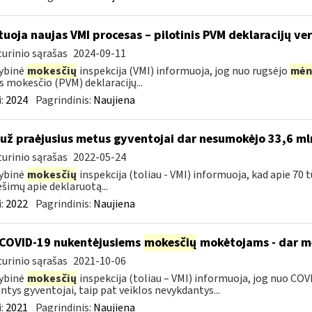
tuoja naujas VMI procesas – pilotinis PVM deklaracijų ver
urinio sąrašas
2024-09-11
ybinė
mokesčių
inspekcija (VMI) informuoja, jog nuo rugsėjo
mėn
s mokesčio (PVM) deklaracijų...
:
2024
Pagrindinis:
Naujiena
 už praėjusius metus gyventojai dar nesumokėjo 33,6 ml
urinio sąrašas
2022-05-24
ybinė
mokesčių
inspekcija (toliau - VMI) informuoja, kad apie 70 
šimų apie deklaruotą...
:
2022
Pagrindinis:
Naujiena
COVID-19 nukentėjusiems
mokesčių
mokėtojams - dar mė
urinio sąrašas
2021-10-06
ybinė
mokesčių
inspekcija (toliau – VMI) informuoja, jog nuo COVI
ntys gyventojai, taip pat veiklos nevykdantys...
:
2021
Pagrindinis:
Naujiena