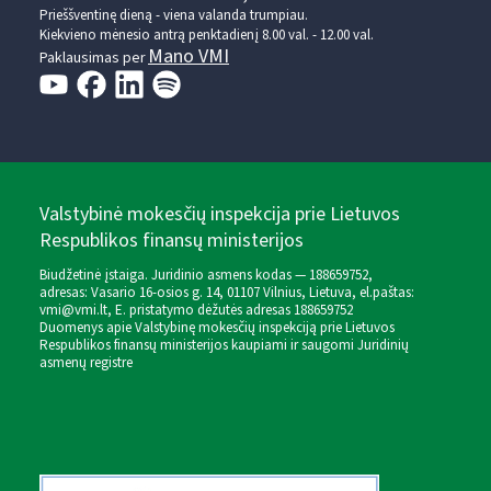
Prieššventinę dieną - viena valanda trumpiau.
Kiekvieno mėnesio antrą penktadienį 8.00 val. - 12.00 val.
Mano VMI
Paklausimas per
Valstybinė mokesčių inspekcija prie Lietuvos
Respublikos finansų ministerijos
Biudžetinė įstaiga. Juridinio asmens kodas — 188659752,
adresas: Vasario 16-osios g. 14, 01107 Vilnius, Lietuva, el.paštas:
vmi@vmi.lt
, E. pristatymo dėžutės adresas 188659752
Duomenys apie Valstybinę mokesčių inspekciją prie Lietuvos
Respublikos finansų ministerijos kaupiami ir saugomi Juridinių
asmenų registre