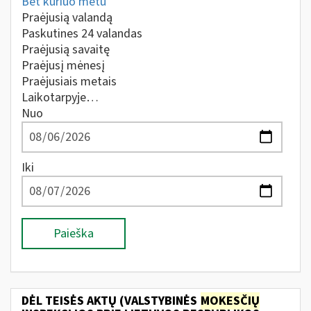
Bet kuriuo metu
Praėjusią valandą
Paskutines 24 valandas
Praėjusią savaitę
Praėjusį mėnesį
Praėjusiais metais
Laikotarpyje…
Nuo
Iki
Paieška
DĖL TEISĖS AKTŲ (VALSTYBINĖS
MOKESČIŲ