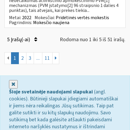
nebetaikomas atvirkštinio apmokestinimo PVM[1]
mechanizmas (PVM įstatymo[2] 96 straipsnio 1 dalies 4
punktas), tais atvejais, kai prekes tiekia...
Metai:
2022
Mokesčiai:
Pridėtinės vertės mokestis
Pagrindinis:
Mokesčio naujiena
5 Įrašų(-ai)
Rodoma nuo 1 iki 5 iš 51 irašų.
1
2
3
...
11
Uždaryti
Šioje svetainėje naudojami slapukai
(angl.
cookies). Būtinieji slapukai įdiegiami automatiškai
ir jiems nėra reikalingas Jūsų sutikimas. Taip pat
galite sutikti ir su kitų slapukų naudojimu. Savo
sutikimą bet kada galėsite atšaukti pakeisdami
interneto naršyklės nustatymus ir ištrindami