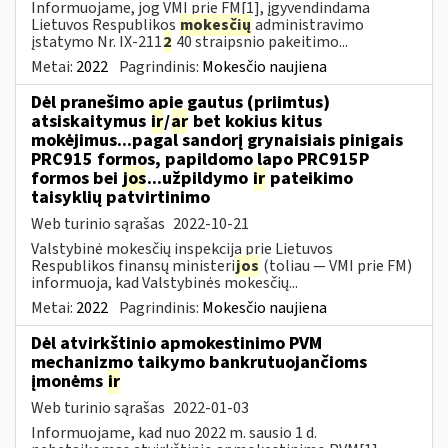
Informuojame, jog VMI prie FM[1], įgyvendindama
Lietuvos Respublikos
mokesčių
administravimo
įstatymo Nr. IX-211
2
40 straipsnio pakeitimo...
Metai:
2022
Pagrindinis:
Mokesčio naujiena
Dėl pranešimo apie gautus (priimtus)
atsiskaitymus
ir
/
ar
bet kokius kitus
mokėjimus...pagal sandorį grynaisiais pinigais
PRC915 formos, papildomo lapo PRC915P
formos bei
jos
...užpildymo
ir
pateikimo
taisyklių patvirtinimo
Web turinio sąrašas
2022-10-21
Valstybinė mokesčių inspekcija prie Lietuvos
Respublikos finansų ministeri
jos
(toliau ― VMI prie FM)
informuoja, kad Valstybinės mokesčių...
Metai:
2022
Pagrindinis:
Mokesčio naujiena
Dėl atvirkštinio apmokestinimo PVM
mechanizmo taikymo bankrutuojančioms
įmonėms
ir
Web turinio sąrašas
2022-01-03
Informuojame, kad nuo 2022 m. sausio 1 d.