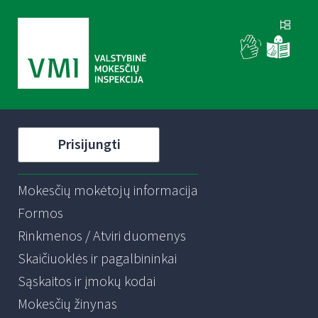
Prisijungti
Mokesčių mokėtojų informacija
Formos
Rinkmenos / Atviri duomenys
Skaičiuoklės ir pagalbininkai
Sąskaitos ir įmokų kodai
Mokesčių žinynas