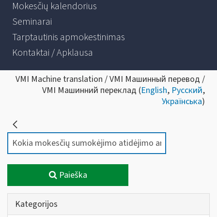
Mokesčių kalendorius
Seminarai
Tarptautinis apmokestinimas
Kontaktai / Apklausa
VMI Machine translation / VMI Машинный перевод /
VMI Машинний переклад (
English
,
Русский
,
Українська
)
Paieška
Kategorijos