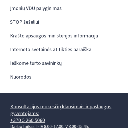
Įmonių VDU palyginimas
STOP šešėliui
Krašto apsaugos ministerijos informacija
Interneto svetainės atitikties paraiška
Ieškome turto savininkų
Nuorodos
Konsultacijos mokesčių klausimais ir paslaugos
gyventojams:
+370 5 260 5060
Darbo laikas: I-IV 8.00-17.00, V 8.00-15.45.