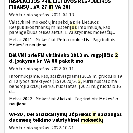
INSPEKCIJOS PRIE LIETUVOS RESPUBLIKOS
FINANSŲ...VA-27
IR
VA-28)
Web turinio sąrašas
2021-04-13
Valstybinė mokesčių inspekcija prie Lietuvos
Respublikos finansų ministeri
jos
informuoja, kad
parengė šiuos teisės aktus: 1. Valstybinės mokesčių...
Metai:
2021
Mokesčiai:
Pelno mokestis
Pagrindinis:
Mokesčio naujiena
Dėl VMI prie FM viršininko 2010 m. rugpjūčio
2
d. įsakymo Nr. VA-88 pakeitimo
Web turinio sąrašas
2022-07-11
Informuojame, kad, atsižvelgdami į 2019 m. gruodžio 19
d. Tarybos direktyvos (ES) 2020/26
2
, kuria nustatoma
bendroji akcizų tvarka, nuostatas, į 2021 m. gruodžio 16
d....
Metai:
2022
Mokesčiai:
Akcizai
Pagrindinis:
Mokesčio
naujiena
VA-80 „Dėl atsiskaitymų už prekes
ir
paslaugas
duomenų teikimo valstybinei
mokesčių
Web turinio sąrašas
2022-10-21