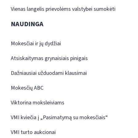
Vienas langelis prievolėms valstybei sumokėti
NAUDINGA
Mokesčiai ir jų dydžiai
Atsiskaitymas grynaisiais pinigais
Dažniausiai užduodami klausimai
Mokesčių ABC
Viktorina moksleiviams
VMI kviečia į „Pasimatymą su mokesčiais“
VMI turto aukcionai