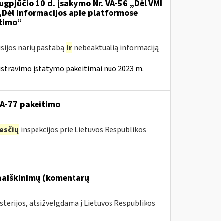
ugpjūčio 10 d. įsakymo Nr. VA-56 „Dėl VMI
 „Dėl informacijos apie platformose
itimo“
isijos narių pastabą
ir
nebeaktualią informaciją
istravimo įstatymo pakeitimai nuo 2023 m.
VA-77 pakeitimo
esčių
inspekcijos prie Lietuvos Respublikos
paaiškinimų (komentarų
sterijos, atsižvelgdama į Lietuvos Respublikos