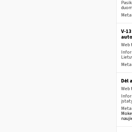
Pasik
duome
Metai
V-13
auto
Web t
Infor
Lietuv
Metai
Dėl 
Web t
Infor
įstat
Metai
Mokes
nauji