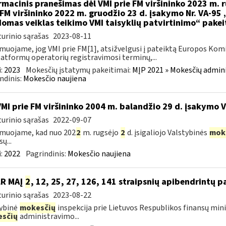
rmacinis pranešimas dėl VMI prie FM viršininko 2023 m. r
 FM viršininko 2022 m. gruodžio 23 d. įsakymo Nr. VA-95
omas veiklas teikimo VMI taisyklių patvirtinimo“ pake
urinio sąrašas
2023-08-11
muojame, jog VMI prie FM[1], atsižvelgusi į pateiktą Europos Kom
latformų operatorių registravimosi terminų,...
:
2023
Mokesčių įstatymų pakeitimai:
MĮP 2021 » Mokesčių admin
ndinis:
Mokesčio naujiena
VMI prie FM viršininko 2004 m. balandžio 29 d. įsakymo 
urinio sąrašas
2022-09-07
muojame, kad nuo 202
2
m. rugsėjo
2
d. įsigaliojo Valstybinės
mok
ų...
:
2022
Pagrindinis:
Mokesčio naujiena
LR MAĮ
2
, 12, 25, 27, 126, 141 straipsnių apibendrintų 
urinio sąrašas
2023-08-22
ybinė
mokesčių
inspekcija prie Lietuvos Respublikos finansų mini
sčių
administravimo...