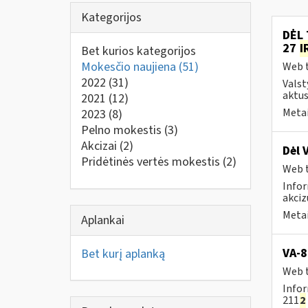
Kategorijos
DĖL 
27
I
Bet kurios kategorijos
Mokesčio naujiena
(51)
Web t
2022
(31)
Valst
aktus
2021
(12)
Metai
2023
(8)
Pelno mokestis
(3)
Akcizai
(2)
Dėl 
Pridėtinės vertės mokestis
(2)
Web t
Infor
akciz
Metai
Aplankai
VA-8
Bet kurį aplanką
Web t
Infor
211
2