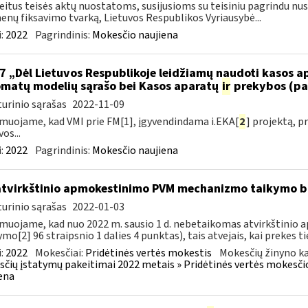
eitus teisės aktų nuostatoms, susijusioms su teisiniu pagrindu nu
nų fiksavimo tvarką, Lietuvos Respublikos Vyriausybė...
:
2022
Pagrindinis:
Mokesčio naujiena
7 „Dėl Lietuvos Respublikoje leidžiamų naudoti kasos 
matų modelių sąrašo bei Kasos aparatų
ir
prekybos (pa
urinio sąrašas
2022-11-09
muojame, kad VMI prie FM[1], įgyvendindama i.EKA[
2
] projektą, 
os...
:
2022
Pagrindinis:
Mokesčio naujiena
atvirkštinio apmokestinimo PVM mechanizmo taikymo
urinio sąrašas
2022-01-03
muojame, kad nuo 2022 m. sausio 1 d. nebetaikomas atvirkštin
ymo[2] 96 straipsnio 1 dalies 4 punktas), tais atvejais, kai prekes tie
:
2022
Mokesčiai:
Pridėtinės vertės mokestis
Mokesčių žinyno ka
čių įstatymų pakeitimai 2022 metais » Pridėtinės vertės mokesči
ena