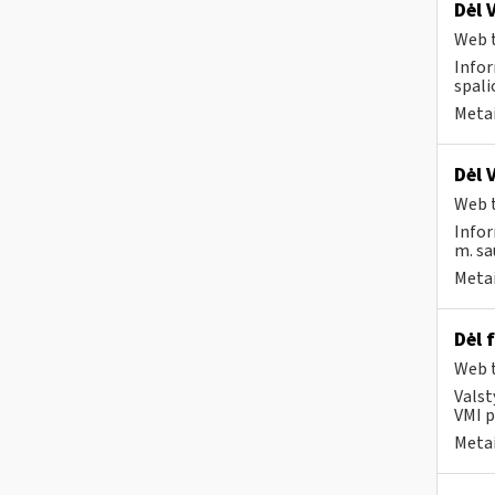
Dėl 
Web t
Infor
spali
Metai
Dėl 
Web t
Infor
m. sa
Metai
Dėl 
Web t
Valst
VMI p
Metai