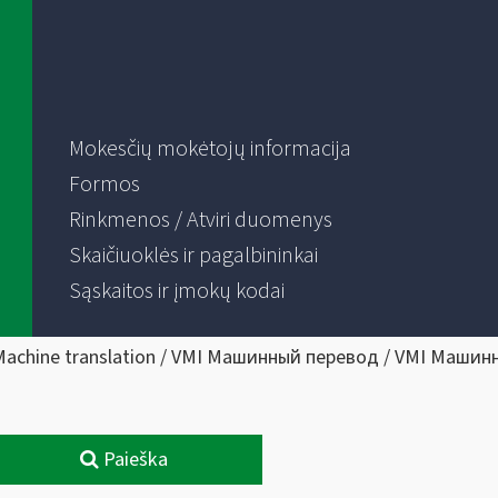
Mokesčių mokėtojų informacija
Formos
Rinkmenos / Atviri duomenys
Skaičiuoklės ir pagalbininkai
Sąskaitos ir įmokų kodai
Machine translation / VMI Машинный перевод / VMI Машин
Paieška