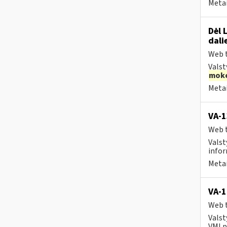
Metai
Dėl 
dali
Web t
Valst
moke
Metai
VA-
Web t
Valst
infor
Metai
VA-1
Web t
Valst
VMI p