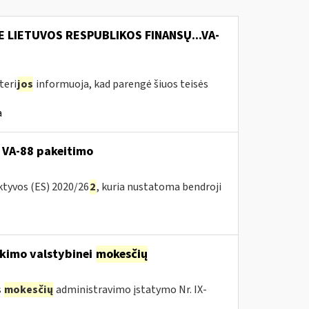
E LIETUVOS RESPUBLIKOS FINANSŲ...VA-
teri
jos
informuoja, kad parengė šiuos teisės
a
 VA-88 pakeitimo
ktyvos (ES) 2020/26
2
, kuria nustatoma bendroji
kimo valstybinei
mokesčių
s
mokesčių
administravimo įstatymo Nr. IX-