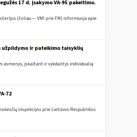
gegužės 17 d. įsakymo VA-95 pakeitimo.
sterijos (toliau ― VMI prie FM) informuoja apie
s užpildymo
ir
pateikimo taisyklių
ys asmenys, įskaitant ir vykdantys individualią
VA-72
mokesčių inspekcijos prie Lietuvos Respublikos