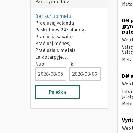
Parodymo data
Metai
Bet kuriuo metu
Dėl 
Praėjusią valandą
gryn
Paskutines 24 valandas
pate
Praėjusią savaitę
Web t
Praėjusį mėnesį
Valst
Praėjusiais metais
Valst
Laikotarpyje…
Metai
Nuo
Iki
Dėl 
Web t
Infor
Paieška
įstat
Metai
Vyri
Web t