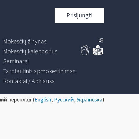
Prisijungti
Mokesčių žinynas
Mokesčių kalendorius
Seminarai
Tarptautinis apmokestinimas
Kontaktai / Apklausa
ний переклад (
English
,
Русский
,
Українська
)