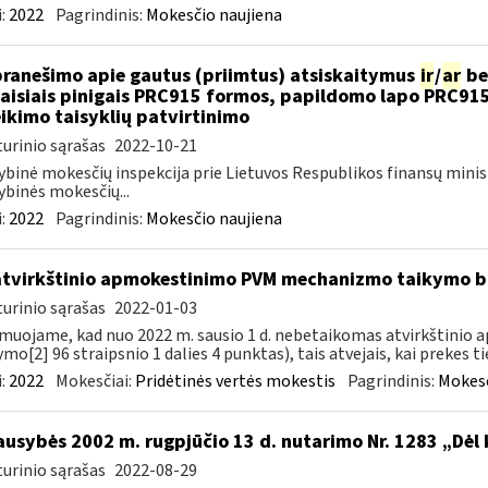
:
2022
Pagrindinis:
Mokesčio naujiena
pranešimo apie gautus (priimtus) atsiskaitymus
ir
/
ar
be
aisiais pinigais PRC915 formos, papildomo lapo PRC91
ikimo taisyklių patvirtinimo
urinio sąrašas
2022-10-21
ybinė mokesčių inspekcija prie Lietuvos Respublikos finansų minis
ybinės mokesčių...
:
2022
Pagrindinis:
Mokesčio naujiena
atvirkštinio apmokestinimo PVM mechanizmo taikymo
urinio sąrašas
2022-01-03
muojame, kad nuo 2022 m. sausio 1 d. nebetaikomas atvirkštin
ymo[2] 96 straipsnio 1 dalies 4 punktas), tais atvejais, kai prekes tie
:
2022
Mokesčiai:
Pridėtinės vertės mokestis
Pagrindinis:
Mokesč
ausybės 2002 m. rugpjūčio 13 d. nutarimo Nr. 1283 „Dėl
urinio sąrašas
2022-08-29