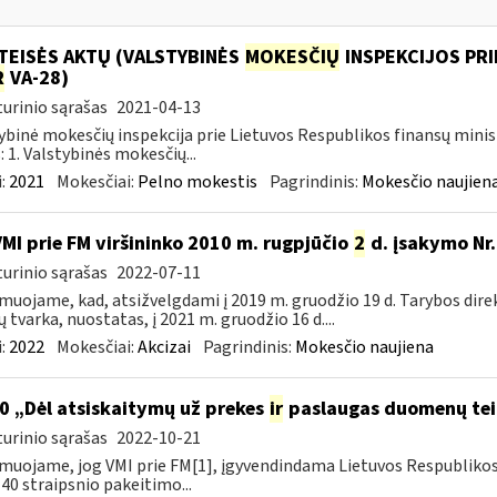
TEISĖS AKTŲ (VALSTYBINĖS
MOKESČIŲ
INSPEKCIJOS PRI
R
VA-28)
urinio sąrašas
2021-04-13
ybinė mokesčių inspekcija prie Lietuvos Respublikos finansų minis
: 1. Valstybinės mokesčių...
:
2021
Mokesčiai:
Pelno mokestis
Pagrindinis:
Mokesčio naujien
VMI prie FM viršininko 2010 m. rugpjūčio
2
d. įsakymo Nr.
urinio sąrašas
2022-07-11
muojame, kad, atsižvelgdami į 2019 m. gruodžio 19 d. Tarybos dire
ų tvarka, nuostatas, į 2021 m. gruodžio 16 d....
:
2022
Mokesčiai:
Akcizai
Pagrindinis:
Mokesčio naujiena
0 „Dėl atsiskaitymų už prekes
ir
paslaugas duomenų tei
urinio sąrašas
2022-10-21
muojame, jog VMI prie FM[1], įgyvendindama Lietuvos Respubliko
40 straipsnio pakeitimo...