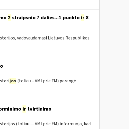
ymo
2
straipsnio 7 dalies...1 punkto
ir
8
isterijos, vadovaudamasi Lietuvos Respublikos
mo
steri
jos
(toliau – VMI prie FM) parengė
įforminimo
ir
tvirtinimo
sterijos (toliau ― VMI prie FM) informuoja, kad