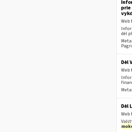
Info
prie
vykd
Web t
Infor
dėl p
Metai
Pagri
Dėl 
Web t
Infor
finans
Metai
Dėl 
Web t
Valst
moke