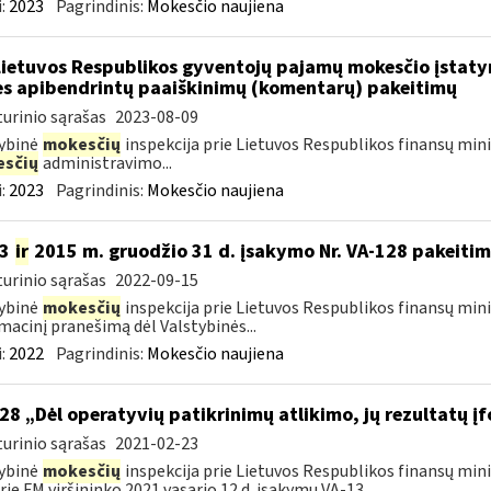
:
2023
Pagrindinis:
Mokesčio naujiena
Lietuvos Respublikos gyventojų pajamų mokesčio įstat
es apibendrintų paaiškinimų (komentarų) pakeitimų
urinio sąrašas
2023-08-09
ybinė
mokesčių
inspekcija prie Lietuvos Respublikos finansų min
sčių
administravimo...
:
2023
Pagrindinis:
Mokesčio naujiena
13
ir
2015 m. gruodžio 31 d. įsakymo Nr. VA-128 pakeiti
urinio sąrašas
2022-09-15
ybinė
mokesčių
inspekcija prie Lietuvos Respublikos finansų mini
macinį pranešimą dėl Valstybinės...
:
2022
Pagrindinis:
Mokesčio naujiena
28 „Dėl operatyvių patikrinimų atlikimo, jų rezultatų 
urinio sąrašas
2021-02-23
ybinė
mokesčių
inspekcija prie Lietuvos Respublikos finansų mini
rie FM viršininko 2021 vasario 12 d. įsakymu VA-13...