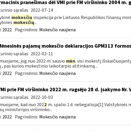
rmacinis pranešimas dėl VMI prie FM viršininko 2004 m. 
urinio sąrašas
2022-07-14
ybinė
mokesčių
inspekcija prie Lietuvos Respublikos finansų mini
ybinės
mokesčių
...
:
2022
Pagrindinis:
Mokesčio naujiena
Mėnesinės pajamų mokesčio deklaracijos GPM313 formo
urinio sąrašas
2022-02-11
muojame, jog nuo 2022 m. sausio
mėn
. visi mokestį išskaičiuojant
ą , pas kurios mokestinio laikotarpio atitinkamą...
:
2022
Pagrindinis:
Mokesčio naujiena
VMI prie FM viršininko 2022 m. rugsėjo 28 d. įsakymo Nr. 
urinio sąrašas
2022-10-03
muojame, kad nuo 202
2
m. spalio 1 d. nebegalioja[1] Valstybinės 
sų ministerijos viršininko...
:
2022
Pagrindinis:
Mokesčio naujiena