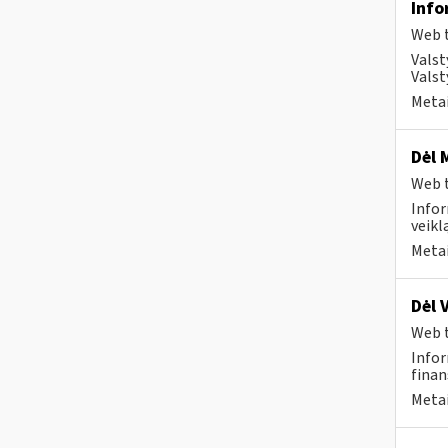
Info
Web t
Valst
Valst
Metai
Dėl 
Web t
Infor
veikl
Metai
Dėl 
Web t
Infor
finan
Metai