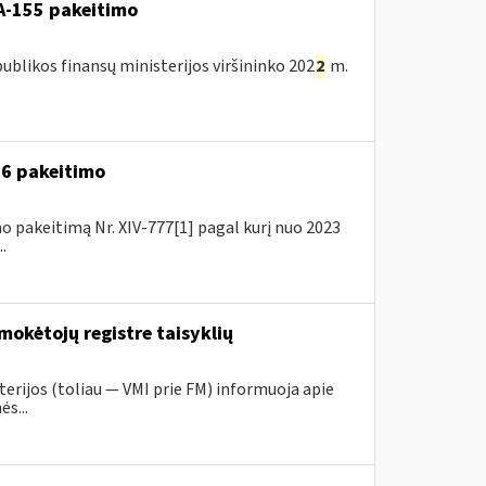
A-155 pakeitimo
blikos finansų ministerijos viršininko 202
2
m.
A-6 pakeitimo
o pakeitimą Nr. XIV-777[1] pagal kurį nuo 2023
.
mokėtojų registre taisyklių
erijos (toliau ― VMI prie FM) informuoja apie
s...