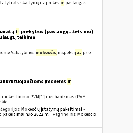
statyti atsiskaitymų už prekes
ir
paslaugas
aparatų
ir
prekybos (paslaugų...teikimo)
slaugų teikimo
priėmė Valstybinės
mokesčių
inspekci
jos
prie
 bankrutuojančioms įmonėms
ir
io apmokestinimo PVM[1] mechanizmas (PVM
kia...
tegorijos:
Mokesčių įstatymų pakeitimai »
o pakeitimai nuo 2022 m.
Pagrindinis:
Mokesčio