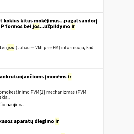
t kokius kitus mokėjimus...pagal sandorį
5P formos bei
jos
...užpildymo
ir
teri
jos
(toliau ― VMI prie FM) informuoja, kad
 bankrutuojančioms įmonėms
ir
io apmokestinimo PVM[1] mechanizmas (PVM
kia...
io naujiena
 kasos aparatų diegimo
ir