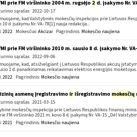
VMI prie FM viršininko 2004 m. rugsėjo
2
d. įsakymo Nr. V
urinio sąrašas
2022-10-17
muojame, kad Valstybinės mokesčių inspekcijos prie Lietuvos Respu
o 10 d. įsakymu Nr. VA-78[1] nauja redakcija...
:
2022
Mokesčiai:
Akcizai
Pagrindinis:
Mokesčio naujiena
VMI prie FM viršininko 2010 m. sausio 8 d. įsakymo Nr. V
urinio sąrašas
2022-09-06
muojame, kad, atsižvelgiant į Lietuvos Respublikos akcizų įstatym
usio 1 d. panaikinamas reikalavimas elektros energijos mokėtojus..
:
2022
Pagrindinis:
Mokesčio naujiena
fizinių asmenų įregistravimo
ir
išregistravimo
mokesčių
urinio sąrašas
2021-03-15
ybinė mokesčių inspekcija prie Lietuvos Respublikos finansų minist
rie FM viršininko 2021 m. kovo 8 d. įsakymą Nr. VA-15 „Dėl Valstybinė
:
2021
Pagrindinis:
Mokesčio naujiena