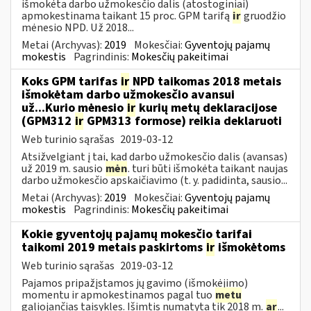
išmokėta darbo užmokesčio dalis (atostoginiai)
apmokestinama taikant 15 proc. GPM tarifą
ir
gruodžio
mėnesio NPD. Už 2018...
Metai (Archyvas):
2019
Mokesčiai:
Gyventojų pajamų
mokestis
Pagrindinis:
Mokesčių pakeitimai
Koks GPM tarifas
ir
NPD taikomas 2018 metais
išmokėtam darbo užmokesčio avansui
už...Kurio mėnesio
ir
kurių metų deklaracijose
(GPM312
ir
GPM313 formose) reikia deklaruoti
Web turinio sąrašas
2019-03-12
Atsižvelgiant į tai, kad darbo užmokesčio dalis (avansas)
už 2019 m. sausio
mėn
. turi būti išmokėta taikant naujas
darbo užmokesčio apskaičiavimo (t. y. padidinta, sausio...
Metai (Archyvas):
2019
Mokesčiai:
Gyventojų pajamų
mokestis
Pagrindinis:
Mokesčių pakeitimai
Kokie gyventojų pajamų mokesčio tarifai
taikomi 2019 metais paskirtoms
ir
išmokėtoms
Web turinio sąrašas
2019-03-12
Pajamos pripažįstamos jų gavimo (išmokėjimo)
momentu ir apmokestinamos pagal tuo
metu
galiojančias taisykles. Išimtis numatyta tik 2018 m.
ar
...