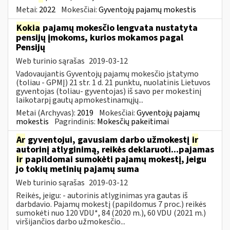
Metai:
2022
Mokesčiai:
Gyventojų pajamų mokestis
Kokia
pajamų mokesčio lengvata nustatyta
pensijų įmokoms, kurios mokamos pagal
Pensijų
Web turinio sąrašas
2019-03-12
Vadovaujantis Gyventojų pajamų mokesčio įstatymo
(toliau - GPMĮ) 21 str. 1 d. 21 punktu, nuolatinis Lietuvos
gyventojas (toliau- gyventojas) iš savo per mokestinį
laikotarpį gautų apmokestinamųjų...
Metai (Archyvas):
2019
Mokesčiai:
Gyventojų pajamų
mokestis
Pagrindinis:
Mokesčių pakeitimai
Ar
gyventojui, gavusiam darbo užmokestį
ir
autorinį atlyginimą, reikės deklaruoti...pajamas
ir
papildomai sumokėti pajamų mokestį, jeigu
jo tokių metinių pajamų suma
Web turinio sąrašas
2019-03-12
Reikės, jeigu: - autorinis atlyginimas yra gautas iš
darbdavio. Pajamų mokestį (papildomus 7 proc.) reikės
sumokėti nuo 120 VDU*, 84 (2020 m.), 60 VDU (2021 m.)
viršijančios darbo užmokesčio...