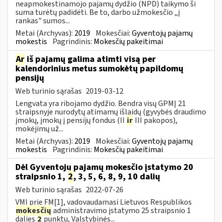
neapmokestinamojo pajamų dydžio (NPD) taikymo ši
suma turėtų padidėti. Be to, darbo užmokesčio „į
rankas" sumos...
Metai (Archyvas):
2019
Mokesčiai:
Gyventojų pajamų
mokestis
Pagrindinis:
Mokesčių pakeitimai
Ar
iš pajamų galima atimti visą per
kalendorinius metus sumokėtų papildomų
pensijų
Web turinio sąrašas
2019-03-12
Lengvata yra ribojamo dydžio. Bendra visų GPMĮ 21
straipsnyje nurodytų atimamų išlaidų (gyvybės draudimo
įmokų, įmokų į pensijų fondus (II
ir
III pakopos),
mokėjimų už...
Metai (Archyvas):
2019
Mokesčiai:
Gyventojų pajamų
mokestis
Pagrindinis:
Mokesčių pakeitimai
Dėl Gyventojų pajamų mokesčio įstatymo 20
straipsnio 1,
2
, 3, 5, 6, 8, 9, 10 dalių
Web turinio sąrašas
2022-07-26
VMI prie FM[1], vadovaudamasi Lietuvos Respublikos
mokesčių
administravimo įstatymo 25 straipsnio 1
dalies
2
punktu, Valstybinės...