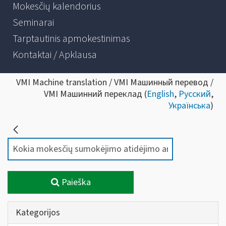
Mokesčių kalendorius
Seminarai
Tarptautinis apmokestinimas
Kontaktai / Apklausa
VMI Machine translation / VMI Машинный перевод /
VMI Машинний переклад (
English
,
Русский
,
Українська
)
Paieška
Kategorijos