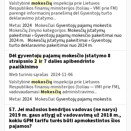
Valstybinė
mokesčių
inspekcija prie Lietuvos
Respublikos finansų ministerijos (toliau – VMI prie FM)
parengė informacinį pranešimą dėl Gyventojų turto
deklaravimo įstatymo...
Metai:
2024
Mokesčiai:
Gyventojų pajamų mokestis
Mokesčių žinyno kategorijos:
Mokesčių įstatymų
pakeitimai » Gyventojų pajamų mokesčio pakeitimai nuo
2024 m.
Mokesčių įstatymų pakeitimai » Gyventojų
turto deklaravimo pakeitimai nuo 2024 m.
Dėl gyventojų pajamų mokesčio įstatymo 8
straipsnio
2
ir
7 dalies apibendrinto
paaiškinimo
Web turinio sąrašas
2024-11-06
Valstybinė
mokesčių
inspekcija prie Lietuvos
Respublikos finansų ministerijos (toliau — VMI prie FM),
vadovaudamasi
Mokesčių
administravimo...
Metai:
2024
Mokesčiai:
Gyventojų pajamų mokestis
57. Jei mažosios bendrijos vadovas (ne narys)
2019 m. gaus atlygį už vadovavimą už 2018 m.,
kokiu GPM tarifu turės būti apmokestintos šios
pajamos?