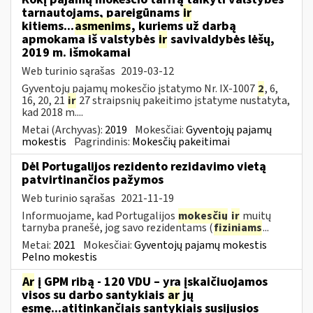
tarnautojams, pareigūnams
ir
kitiems...
asmenims
, kuriems už darbą
apmokama iš valstybės
ir
savivaldybės lėšų,
2019 m. išmokamai
Web turinio sąrašas
2019-03-12
Gyventojų pajamų mokesčio įstatymo Nr. IX-1007
2
, 6,
16, 20, 21
ir
27 straipsnių pakeitimo įstatyme nustatyta,
kad 2018 m....
Metai (Archyvas):
2019
Mokesčiai:
Gyventojų pajamų
mokestis
Pagrindinis:
Mokesčių pakeitimai
Dėl Portugalijos rezidento rezidavimo vietą
patvirtinančios pažymos
Web turinio sąrašas
2021-11-19
Informuojame, kad Portugalijos
mokesčių
ir
muitų
tarnyba pranešė, jog savo rezidentams (
fiziniams
...
Metai:
2021
Mokesčiai:
Gyventojų pajamų mokestis
Pelno mokestis
Ar
į GPM ribą - 120 VDU – yra įskaičiuojamos
visos su darbo santykiais
ar
jų
esmę...atitinkančiais santykiais susijusios