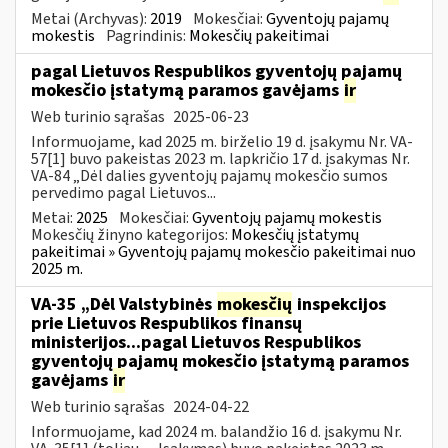
Metai (Archyvas):
2019
Mokesčiai:
Gyventojų pajamų
mokestis
Pagrindinis:
Mokesčių pakeitimai
pagal Lietuvos Respublikos gyventojų pajamų
mokesčio įstatymą paramos gavėjams
ir
Web turinio sąrašas
2025-06-23
Informuojame, kad 2025 m. birželio 19 d. įsakymu Nr. VA-
57[1] buvo pakeistas 2023 m. lapkričio 17 d. įsakymas Nr.
VA-84 „Dėl dalies gyventojų pajamų mokesčio sumos
pervedimo pagal Lietuvos...
Metai:
2025
Mokesčiai:
Gyventojų pajamų mokestis
Mokesčių žinyno kategorijos:
Mokesčių įstatymų
pakeitimai » Gyventojų pajamų mokesčio pakeitimai nuo
2025 m.
VA-35 „Dėl Valstybinės
mokesčių
inspekcijos
prie Lietuvos Respublikos finansų
ministerijos...pagal Lietuvos Respublikos
gyventojų pajamų mokesčio įstatymą paramos
gavėjams
ir
Web turinio sąrašas
2024-04-22
Informuojame, kad 2024 m. balandžio 16 d. įsakymu Nr.