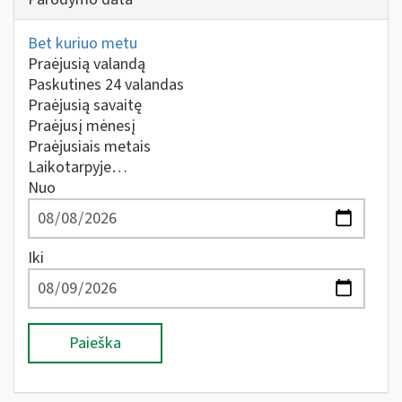
Bet kuriuo metu
Praėjusią valandą
Paskutines 24 valandas
Praėjusią savaitę
Praėjusį mėnesį
Praėjusiais metais
Laikotarpyje…
Nuo
Iki
Paieška