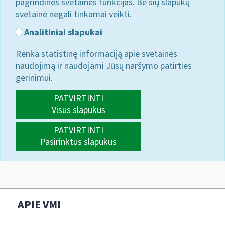
pagrindines svetainės funkcijas. Be šių slapukų
svetainė negali tinkamai veikti.
Analitiniai slapukai
Renka statistinę informaciją apie svetainės
naudojimą ir naudojami Jūsų naršymo patirties
gerinimui.
PATVIRTINTI
Visus slapukus
PATVIRTINTI
Pasirinktus slapukus
APIE VMI