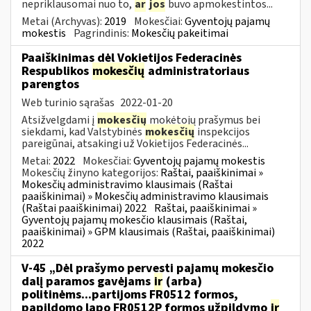
nepriklausomai nuo to,
ar
jos
buvo apmokestintos...
Metai (Archyvas):
2019
Mokesčiai:
Gyventojų pajamų
mokestis
Pagrindinis:
Mokesčių pakeitimai
Paaiškinimas dėl Vokietijos Federacinės
Respublikos
mokesčių
administratoriaus
parengtos
Web turinio sąrašas
2022-01-20
Atsižvelgdami į
mokesčių
mokėtojų prašymus bei
siekdami, kad Valstybinės
mokesčių
inspekcijos
pareigūnai, atsakingi už Vokietijos Federacinės...
Metai:
2022
Mokesčiai:
Gyventojų pajamų mokestis
Mokesčių žinyno kategorijos:
Raštai, paaiškinimai »
Mokesčių administravimo klausimais (Raštai
paaiškinimai) » Mokesčių administravimo klausimais
(Raštai paaiškinimai) 2022
Raštai, paaiškinimai »
Gyventojų pajamų mokesčio klausimais (Raštai,
paaiškinimai) » GPM klausimais (Raštai, paaiškinimai)
2022
V-45 „Dėl prašymo pervesti pajamų mokesčio
dalį paramos gavėjams
ir
(arba)
politinėms...partijoms FR0512 formos,
papildomo lapo FR0512P formos užpildymo
ir