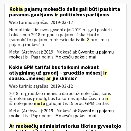
Kokia
pajamų mokesčio dalis gali būti paskirta
paramos gavėjams
ir
politinėms partijoms
Web turinio sąrašas
2019-03-12
Nuolatiniai Lietuvos gyventojai 2019 m. gali paskirti
tokias nuo 2018 m. gautų pajamų išskaičiuoto
(sumokėto) pajamų mokesčio dalis: iki
2
procentų
pajamų mokesčio —...
Metai (Archyvas):
2019
Mokesčiai:
Gyventojų pajamų
mokestis
Pagrindinis:
Mokesčių pakeitimai
Kokie GPM tarifai bus taikomi mokant
atlyginimą už gruodį – gruodžio mėnesį
ir
sausio...mėnesį
ar
jie skirsis?
Web turinio sąrašas
2019-03-12
2018 m. gruodžio mėnesio darbo užmokesčiui, kuris
išmokamas gruodį, bus taikomas apskaičiavimo
ir
išmokėjimo
metu
galiojantis 15 proc. GPM tarifas...
Metai (Archyvas):
2019
Mokesčiai:
Gyventojų pajamų
mokestis
Pagrindinis:
Mokesčių pakeitimai
Ar
mokesčių
administratorius tikrins gyventojo