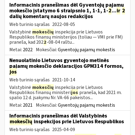
Informacinis pranešimas dėl Gyventojų pajamų
mokesčio įstatymo 6 straipsnio 1, 1-1, 1-
2
...
ir
2
dalių komentarų naujos redakcijos
Web turinio sąrašas
2022-08-05
Valstybinė
mokesčių
inspekcija prie Lietuvos
Respublikos finansų ministerijos (toliau — VMI prie FM)
praneša, kad 202
2
-08-04 raštu...
Metai:
2022
Mokesčiai:
Gyventojų pajamų mokestis
Nenuolatinio Lietuvos gyventojo metinės
pajamų mokesčio deklaracijos GPM314 formos,
jos
Web turinio sąrašas
2021-10-14
Valstybinė
mokesčių
inspekcija prie Lietuvos
Respublikos finansų ministeri
jos
praneša, kad 2021 m.
spalio 12 d. įsakymu Nr. VA-66 pakeistos...
Metai:
2021
Mokesčiai:
Gyventojų pajamų mokestis
Informacinis pranešimas dėl Valstybinės
mokesčių
inspekcijos prie Lietuvos Respublikos
Web turinio sąrašas
2025-04-09