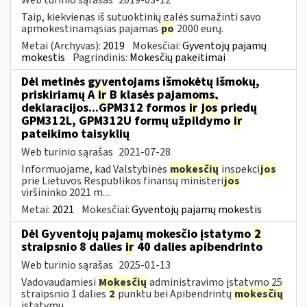
Taip, kiekvienas iš sutuoktinių galės sumažinti savo
apmokestinamąsias pajamas
po
2000 eurų.
Metai (Archyvas):
2019
Mokesčiai:
Gyventojų pajamų
mokestis
Pagrindinis:
Mokesčių pakeitimai
Dėl metinės gyventojams išmokėtų išmokų,
priskiriamų A
ir
B klasės pajamoms,
deklaracijos...GPM312 formos
ir
jos
priedų
GPM312L, GPM312U formų užpildymo
ir
pateikimo taisyklių
Web turinio sąrašas
2021-07-28
Informuojame, kad Valstybinės
mokesčių
inspekci
jos
prie Lietuvos Respublikos finansų ministeri
jos
viršininko 2021 m....
Metai:
2021
Mokesčiai:
Gyventojų pajamų mokestis
Dėl Gyventojų pajamų mokesčio įstatymo
2
straipsnio 8 dalies
ir
40 dalies apibendrinto
Web turinio sąrašas
2025-01-13
Vadovaudamiesi
Mokesčių
administravimo įstatymo 25
straipsnio 1 dalies
2
punktu bei Apibendrintų
mokesčių
įstatymų...