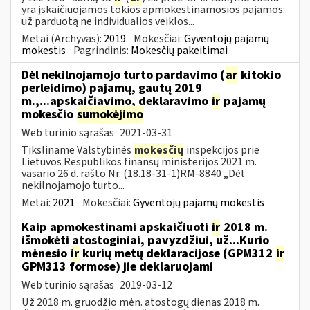
yra įskaičiuojamos tokios apmokestinamosios pajamos:
už parduotą ne individualios veiklos...
Metai (Archyvas):
2019
Mokesčiai:
Gyventojų pajamų
mokestis
Pagrindinis:
Mokesčių pakeitimai
Dėl nekilnojamojo turto pardavimo (
ar
kitokio
perleidimo) pajamų, gautų 2019
m.,...apskaičiavimo, deklaravimo
ir
pajamų
mokesčio
sumokėjimo
Web turinio sąrašas
2021-03-31
Tiksliname Valstybinės
mokesčių
inspekcijos prie
Lietuvos Respublikos finansų ministerijos 2021 m.
vasario 26 d. rašto Nr. (18.18-31-1)RM-8840 „Dėl
nekilnojamojo turto...
Metai:
2021
Mokesčiai:
Gyventojų pajamų mokestis
Kaip apmokestinami apskaičiuoti
ir
2018 m.
išmokėti atostoginiai, pavyzdžiui, už...Kurio
mėnesio
ir
kurių metų deklaracijose (GPM312
ir
GPM313 formose) jie deklaruojami
Web turinio sąrašas
2019-03-12
Už 2018 m. gruodžio mėn. atostogų dienas 2018 m.