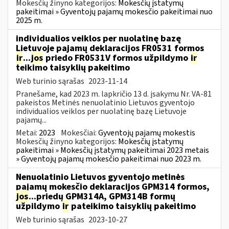
Mokesčių žinyno kategorijos:
Mokesčių įstatymų
pakeitimai » Gyventojų pajamų mokesčio pakeitimai nuo
2025 m.
individualios veiklos per nuolatinę bazę
Lietuvoje pajamų deklaracijos FR0531 formos
ir
...
jos
priedo FR0531V formos užpildymo
ir
teikimo taisyklių pakeitimo
Web turinio sąrašas
2023-11-14
Pranešame, kad 2023 m. lapkričio 13 d. įsakymu Nr. VA-81
pakeistos Metinės nenuolatinio Lietuvos gyventojo
individualios veiklos per nuolatinę bazę Lietuvoje
pajamų...
Metai:
2023
Mokesčiai:
Gyventojų pajamų mokestis
Mokesčių žinyno kategorijos:
Mokesčių įstatymų
pakeitimai » Mokesčių įstatymų pakeitimai 2023 metais
» Gyventojų pajamų mokesčio pakeitimai nuo 2023 m.
Nenuolatinio Lietuvos gyventojo metinės
pajamų mokesčio deklaracijos GPM314 formos,
jos
...priedų GPM314A, GPM314B formų
užpildymo
ir
pateikimo taisyklių pakeitimo
Web turinio sąrašas
2023-10-27