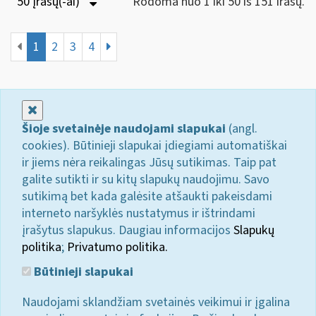
50 Įrašų(-ai)
Rodoma nuo 1 iki 50 iš 151 irašų.
1
2
3
4
Uždaryti
Šioje svetainėje naudojami slapukai
(angl.
cookies). Būtinieji slapukai įdiegiami automatiškai
ir jiems nėra reikalingas Jūsų sutikimas. Taip pat
galite sutikti ir su kitų slapukų naudojimu. Savo
sutikimą bet kada galėsite atšaukti pakeisdami
interneto naršyklės nustatymus ir ištrindami
įrašytus slapukus. Daugiau informacijos
Slapukų
politika
;
Privatumo politika.
Būtinieji slapukai
Naudojami sklandžiam svetainės veikimui ir įgalina