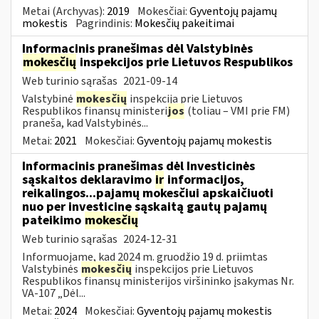
Metai (Archyvas):
2019
Mokesčiai:
Gyventojų pajamų
mokestis
Pagrindinis:
Mokesčių pakeitimai
Informacinis pranešimas dėl Valstybinės
mokesčių
inspekcijos prie Lietuvos Respublikos
Web turinio sąrašas
2021-09-14
Valstybinė
mokesčių
inspekcija prie Lietuvos
Respublikos finansų ministeri
jos
(toliau – VMI prie FM)
praneša, kad Valstybinės...
Metai:
2021
Mokesčiai:
Gyventojų pajamų mokestis
Informacinis pranešimas dėl Investicinės
sąskaitos deklaravimo
ir
informacijos,
reikalingos...pajamų mokesčiui apskaičiuoti
nuo per investicinę sąskaitą gautų pajamų
pateikimo
mokesčių
Web turinio sąrašas
2024-12-31
Informuojame, kad 2024 m. gruodžio 19 d. priimtas
Valstybinės
mokesčių
inspekcijos prie Lietuvos
Respublikos finansų ministerijos viršininko įsakymas Nr.
VA-107 „Dėl...
Metai:
2024
Mokesčiai:
Gyventojų pajamų mokestis