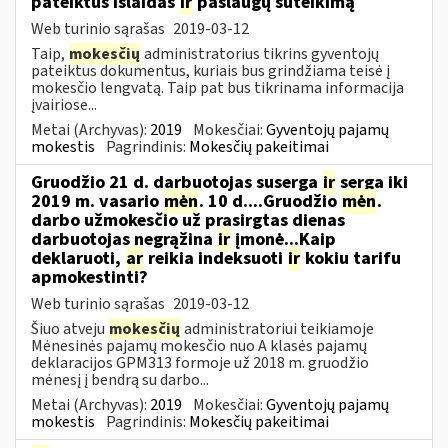
pateiktus išlaidas
ir
paslaugų suteikimą
Web turinio sąrašas
2019-03-12
Taip,
mokesčių
administratorius tikrins gyventojų
pateiktus dokumentus, kuriais bus grindžiama teisė į
mokesčio lengvatą. Taip pat bus tikrinama informacija
įvairiose...
Metai (Archyvas):
2019
Mokesčiai:
Gyventojų pajamų
mokestis
Pagrindinis:
Mokesčių pakeitimai
Gruodžio 21 d. darbuotojas suserga
ir
serga iki
2019 m. vasario
mėn
. 10 d....Gruodžio
mėn
.
darbo užmokesčio už prasirgtas dienas
darbuotojas negrąžina
ir
įmonė...Kaip
deklaruoti,
ar
reikia indeksuoti
ir
kokiu tarifu
apmokestinti?
Web turinio sąrašas
2019-03-12
Šiuo atveju
mokesčių
administratoriui teikiamoje
Mėnesinės pajamų mokesčio nuo A klasės pajamų
deklaracijos GPM313 formoje už 2018 m. gruodžio
mėnesį į bendrą su darbo...
Metai (Archyvas):
2019
Mokesčiai:
Gyventojų pajamų
mokestis
Pagrindinis:
Mokesčių pakeitimai