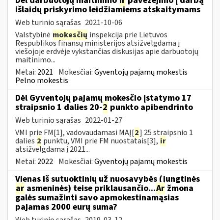
Dėl darbuotojų maitinimo
ir
pavežėjimo į darbą
išlaidų priskyrimo leidžiamiems atskaitymams
Web turinio sąrašas
2021-10-06
Valstybinė
mokesčių
inspekcija prie Lietuvos
Respublikos finansų ministerijos atsižvelgdama į
viešojoje erdvėje vykstančias diskusijas apie darbuotojų
maitinimo...
Metai:
2021
Mokesčiai:
Gyventojų pajamų mokestis
Pelno mokestis
Dėl Gyventojų pajamų mokesčio įstatymo 17
straipsnio 1 dalies 20-
2
punkto apibendrinto
Web turinio sąrašas
2022-01-27
VMI prie FM[1], vadovaudamasi MAĮ[
2
] 25 straipsnio 1
dalies
2
punktu, VMI prie FM nuostatais[3],
ir
atsižvelgdama į 2021...
Metai:
2022
Mokesčiai:
Gyventojų pajamų mokestis
Vienas iš sutuoktinių už nuosavybės (jungtinės
ar
asmeninės) teise priklausančio...
Ar
žmona
galės sumažinti savo apmokestinamąsias
pajamas 2000 eurų suma?
Web turinio sąrašas
2019-03-12