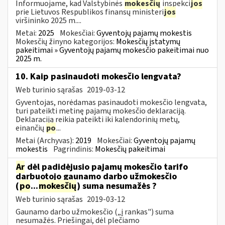
Informuojame, kad Valstybinės
mokesčių
inspekci
jos
prie Lietuvos Respublikos finansų ministeri
jos
viršininko 2025 m....
Metai:
2025
Mokesčiai:
Gyventojų pajamų mokestis
Mokesčių žinyno kategorijos:
Mokesčių įstatymų
pakeitimai » Gyventojų pajamų mokesčio pakeitimai nuo
2025 m.
10. Kaip pasinaudoti mokesčio lengvata?
Web turinio sąrašas
2019-03-12
Gyventojas, norėdamas pasinaudoti mokesčio lengvata,
turi pateikti metinę pajamų mokesčio deklaraciją.
Deklaraciją reikia pateikti iki kalendorinių metų,
einančių
po
...
Metai (Archyvas):
2019
Mokesčiai:
Gyventojų pajamų
mokestis
Pagrindinis:
Mokesčių pakeitimai
Ar
dėl padidėjusio pajamų mokesčio tarifo
darbuotojo gaunamo darbo užmokesčio
(
po
...
mokesčių
) suma nesumažės ?
Web turinio sąrašas
2019-03-12
Gaunamo darbo užmokesčio („į rankas") suma
nesumažės. Priešingai, dėl plečiamo