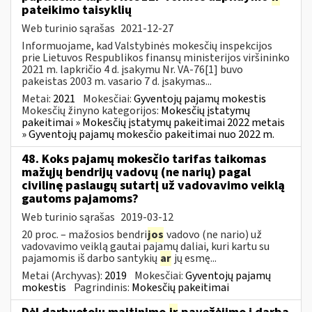
pateikimo taisyklių
Web turinio sąrašas
2021-12-27
Informuojame, kad Valstybinės mokesčių inspekcijos
prie Lietuvos Respublikos finansų ministerijos viršininko
2021 m. lapkričio 4 d. įsakymu Nr. VA-76[1] buvo
pakeistas 2003 m. vasario 7 d. įsakymas...
Metai:
2021
Mokesčiai:
Gyventojų pajamų mokestis
Mokesčių žinyno kategorijos:
Mokesčių įstatymų
pakeitimai » Mokesčių įstatymų pakeitimai 2022 metais
» Gyventojų pajamų mokesčio pakeitimai nuo 2022 m.
48. Koks pajamų mokesčio tarifas taikomas
mažųjų bendrijų vadovų (ne narių) pagal
civilinę paslaugų sutartį už vadovavimo veiklą
gautoms pajamoms?
Web turinio sąrašas
2019-03-12
20 proc. – mažosios bendri
jos
vadovo (ne nario) už
vadovavimo veiklą gautai pajamų daliai, kuri kartu su
pajamomis iš darbo santykių
ar
jų esmę...
Metai (Archyvas):
2019
Mokesčiai:
Gyventojų pajamų
mokestis
Pagrindinis:
Mokesčių pakeitimai