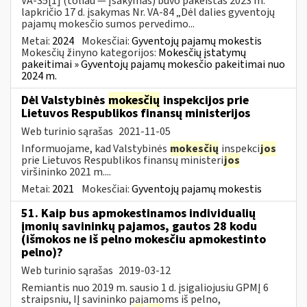
VA-35[1] (toliau — Įsakymas) buvo pakeistas 2023 m.
lapkričio 17 d. įsakymas Nr. VA-84 „Dėl dalies gyventojų
pajamų mokesčio sumos pervedimo...
Metai:
2024
Mokesčiai:
Gyventojų pajamų mokestis
Mokesčių žinyno kategorijos:
Mokesčių įstatymų
pakeitimai » Gyventojų pajamų mokesčio pakeitimai nuo
2024 m.
Dėl Valstybinės
mokesčių
inspekcijos prie
Lietuvos Respublikos finansų ministerijos
Web turinio sąrašas
2021-11-05
Informuojame, kad Valstybinės
mokesčių
inspekci
jos
prie Lietuvos Respublikos finansų ministeri
jos
viršininko 2021 m....
Metai:
2021
Mokesčiai:
Gyventojų pajamų mokestis
51. Kaip bus apmokestinamos individualių
įmonių savininkų pajamos, gautos 28 kodu
(išmokos ne iš pelno mokesčiu apmokestinto
pelno)?
Web turinio sąrašas
2019-03-12
Remiantis nuo 2019 m. sausio 1 d. įsigaliojusiu GPMĮ 6
straipsniu, IĮ savininko pajamoms iš pelno,