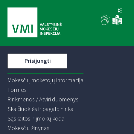
Prisijungti
Mokesčių mokėtojų informacija
Formos
Rinkmenos / Atviri duomenys
Skaičiuoklės ir pagalbininkai
Sąskaitos ir įmokų kodai
Mokesčių žinynas