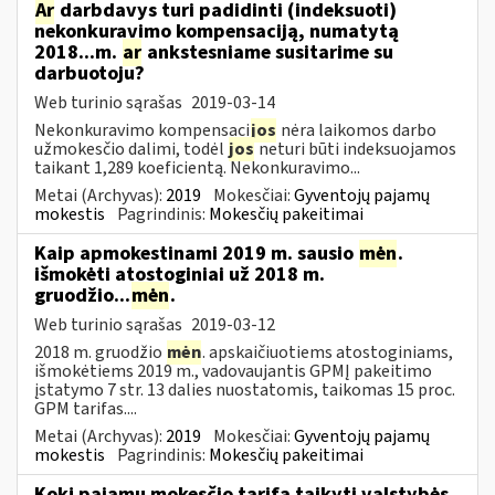
Ar
darbdavys turi padidinti (indeksuoti)
nekonkuravimo kompensaciją, numatytą
2018...m.
ar
ankstesniame susitarime su
darbuotoju?
Web turinio sąrašas
2019-03-14
Nekonkuravimo kompensaci
jos
nėra laikomos darbo
užmokesčio dalimi, todėl
jos
neturi būti indeksuojamos
taikant 1,289 koeficientą. Nekonkuravimo...
Metai (Archyvas):
2019
Mokesčiai:
Gyventojų pajamų
mokestis
Pagrindinis:
Mokesčių pakeitimai
Kaip apmokestinami 2019 m. sausio
mėn
.
išmokėti atostoginiai už 2018 m.
gruodžio...
mėn
.
Web turinio sąrašas
2019-03-12
2018 m. gruodžio
mėn
. apskaičiuotiems atostoginiams,
išmokėtiems 2019 m., vadovaujantis GPMĮ pakeitimo
įstatymo 7 str. 13 dalies nuostatomis, taikomas 15 proc.
GPM tarifas....
Metai (Archyvas):
2019
Mokesčiai:
Gyventojų pajamų
mokestis
Pagrindinis:
Mokesčių pakeitimai
Kokį pajamų mokesčio tarifą taikyti valstybės