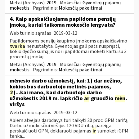
Metai (Archyvas):
2019
Mokesčiai:
Gyventojų pajamų
mokestis
Pagrindinis:
Mokesčių pakeitimai
4. Kaip apskaičiuojama papildoma pensijų
įmoka, kuriai taikoma mokesčio lengvata?
Web turinio sąrašas
2019-03-12
Papildomoms pensijų kaupimo įmokoms apskaičiavimo
tvarka
nenustatyta. Gyventojas gali pats nuspręsti,
kokio dydžio sumą jis nori papildomai mokėti kartu su 3
procentų įmokų...
Metai (Archyvas):
2019
Mokesčiai:
Gyventojų pajamų
mokestis
Pagrindinis:
Mokesčių pakeitimai
mėnesio darbo užmokestį, kai: 1) dar nežino,
kokios bus darbuotojo metinės pajamos,
2
)...kai mano, kad darbuotojo darbo
užmokestis 2019 m. lapkričio
ar
gruodžio
mėn
.
viršys
Web turinio sąrašas
2019-03-12
Abiem atvejais darbdavys turi taikyti 20 proc. GPM tarifą.
Darbo užmokesčiui viršijus 120 VDU ribą, pareiga
perskaičiuoti GPM, deklaruoti pajamas
ir
sumokėti GPM
tenka...