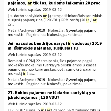
pajamos,
ar
tik tos, kurioms taikomas 20 proc
Web turinio sąrašas
2019-03-12
Į su darbo santykiais
ar
jų esmę atitinkančiais santykiais
susijusių pajamų ribą (120 VDU) GPM tarifų (20
ir
/
ar
27...
Metai (Archyvas):
2019
Mokesčiai:
Gyventojų pajamų
mokestis
Pagrindinis:
Mokesčių pakeitimai
Jei mažosios bendrijos narys (
ir
vadovas) 2019
m. išsimokės pajamas, susijusias su
Web turinio sąrašas
2019-03-12
Remiantis GPMĮ 22 straipsniu, šios pajamos pagal
mokesčio mokėjimo tvarką yra priskiriamos B klasės
pajamoms, nuo kurių apskaičiuoti, sumokėti pajamų
mokestį
ir
šias...
Metai (Archyvas):
2019
Mokesčiai:
Gyventojų pajamų
mokestis
Pagrindinis:
Mokesčių pakeitimai
27. Kokios pajamos ne iš darbo santykių yra
įskaičiuojamos į 120 VDU?
Web turinio sąrašas
2019-03-12
Į 120 VDU* sumą 15
ir
(
ar
) 20 proc. GPM taikymo tikslu