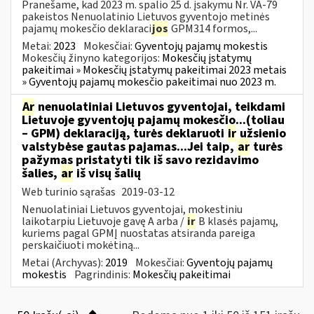
Pranešame, kad 2023 m. spalio 25 d. įsakymu Nr. VA-79
pakeistos Nenuolatinio Lietuvos gyventojo metinės
pajamų mokesčio deklaraci
jos
GPM314 formos,...
Metai:
2023
Mokesčiai:
Gyventojų pajamų mokestis
Mokesčių žinyno kategorijos:
Mokesčių įstatymų
pakeitimai » Mokesčių įstatymų pakeitimai 2023 metais
» Gyventojų pajamų mokesčio pakeitimai nuo 2023 m.
Ar
nenuolatiniai Lietuvos gyventojai, teikdami
Lietuvoje gyventojų pajamų mokesčio...(toliau
– GPM) deklaraciją, turės deklaruoti
ir
užsienio
valstybėse gautas pajamas...Jei taip,
ar
turės
pažymas pristatyti tik iš savo rezidavimo
šalies,
ar
iš visų šalių
Web turinio sąrašas
2019-03-12
Nenuolatiniai Lietuvos gyventojai, mokestiniu
laikotarpiu Lietuvoje gavę A arba /
ir
B klasės pajamų,
kuriems pagal GPMĮ nuostatas atsiranda pareiga
perskaičiuoti mokėtiną...
Metai (Archyvas):
2019
Mokesčiai:
Gyventojų pajamų
mokestis
Pagrindinis:
Mokesčių pakeitimai