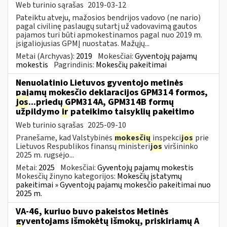
Web turinio sąrašas
2019-03-12
Pateiktu atveju, mažosios bendrijos vadovo (ne nario)
pagal civilinę paslaugų sutartį už vadovavimą gautos
pajamos turi būti apmokestinamos pagal nuo 2019 m.
įsigaliojusias GPMĮ nuostatas. Mažųjų...
Metai (Archyvas):
2019
Mokesčiai:
Gyventojų pajamų
mokestis
Pagrindinis:
Mokesčių pakeitimai
Nenuolatinio Lietuvos gyventojo metinės
pajamų mokesčio deklaracijos GPM314 formos,
jos
...priedų GPM314A, GPM314B formų
užpildymo
ir
pateikimo taisyklių pakeitimo
Web turinio sąrašas
2025-09-10
Pranešame, kad Valstybinės
mokesčių
inspekci
jos
prie
Lietuvos Respublikos finansų ministeri
jos
viršininko
2025 m. rugsėjo...
Metai:
2025
Mokesčiai:
Gyventojų pajamų mokestis
Mokesčių žinyno kategorijos:
Mokesčių įstatymų
pakeitimai » Gyventojų pajamų mokesčio pakeitimai nuo
2025 m.
VA-46, kuriuo buvo pakeistos Metinės
gyventojams išmokėtų išmokų, priskiriamų A