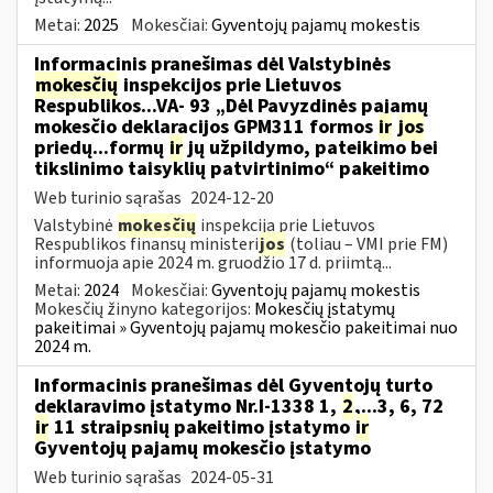
Metai:
2025
Mokesčiai:
Gyventojų pajamų mokestis
Informacinis pranešimas dėl Valstybinės
mokesčių
inspekcijos prie Lietuvos
Respublikos...VA- 93 „Dėl Pavyzdinės pajamų
mokesčio deklaracijos GPM311 formos
ir
jos
priedų...formų
ir
jų užpildymo, pateikimo bei
tikslinimo taisyklių patvirtinimo“ pakeitimo
Web turinio sąrašas
2024-12-20
Valstybinė
mokesčių
inspekcija prie Lietuvos
Respublikos finansų ministeri
jos
(toliau – VMI prie FM)
informuoja apie 2024 m. gruodžio 17 d. priimtą...
Metai:
2024
Mokesčiai:
Gyventojų pajamų mokestis
Mokesčių žinyno kategorijos:
Mokesčių įstatymų
pakeitimai » Gyventojų pajamų mokesčio pakeitimai nuo
2024 m.
Informacinis pranešimas dėl Gyventojų turto
deklaravimo įstatymo Nr.I-1338 1,
2
,...3, 6, 72
ir
11 straipsnių pakeitimo įstatymo
ir
Gyventojų pajamų mokesčio įstatymo
Web turinio sąrašas
2024-05-31