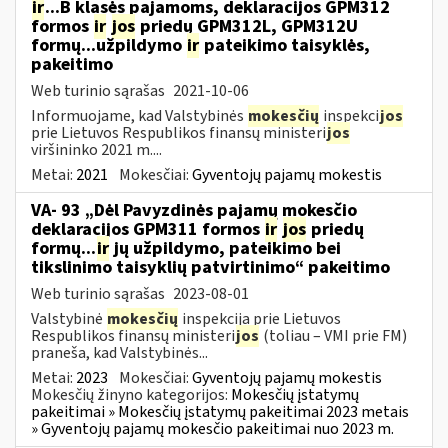
ir
...B klasės pajamoms, deklaracijos GPM312
formos
ir
jos
priedų GPM312L, GPM312U
formų...užpildymo
ir
pateikimo taisyklės,
pakeitimo
Web turinio sąrašas
2021-10-06
Informuojame, kad Valstybinės
mokesčių
inspekci
jos
prie Lietuvos Respublikos finansų ministeri
jos
viršininko 2021 m....
Metai:
2021
Mokesčiai:
Gyventojų pajamų mokestis
VA- 93 „Dėl Pavyzdinės pajamų mokesčio
deklaracijos GPM311 formos
ir
jos
priedų
formų...
ir
jų užpildymo, pateikimo bei
tikslinimo taisyklių patvirtinimo“ pakeitimo
Web turinio sąrašas
2023-08-01
Valstybinė
mokesčių
inspekcija prie Lietuvos
Respublikos finansų ministeri
jos
(toliau – VMI prie FM)
praneša, kad Valstybinės...
Metai:
2023
Mokesčiai:
Gyventojų pajamų mokestis
Mokesčių žinyno kategorijos:
Mokesčių įstatymų
pakeitimai » Mokesčių įstatymų pakeitimai 2023 metais
» Gyventojų pajamų mokesčio pakeitimai nuo 2023 m.