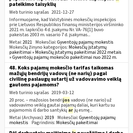
pateikimo taisyklių
Web turinio sąrašas
2021-12-27
Informuojame, kad Valstybinės mokesčių inspekcijos
prie Lietuvos Respublikos finansų ministerijos viršininko
2021 m. lapkričio 4 d. įsakymu Nr. VA-76[1] buvo
pakeistas 2003 m. vasario 7 d. įsakymas...
Metai:
2021
Mokesčiai:
Gyventojų pajamų mokestis
Mokesčių žinyno kategorijos:
Mokesčių įstatymų
pakeitimai » Mokesčių įstatymų pakeitimai 2022 metais
» Gyventojų pajamų mokesčio pakeitimai nuo 2022 m.
48. Koks pajamų mokesčio tarifas taikomas
mažųjų bendrijų vadovų (ne narių) pagal
civilinę paslaugų sutartį už vadovavimo veiklą
gautoms pajamoms?
Web turinio sąrašas
2019-03-12
20 proc. – mažosios bendri
jos
vadovo (ne nario) už
vadovavimo veiklą gautai pajamų daliai, kuri kartu su
pajamomis iš darbo santykių
ar
jų esmę...
Metai (Archyvas):
2019
Mokesčiai:
Gyventojų pajamų
mokestis
Pagrindinis:
Mokesčių pakeitimai