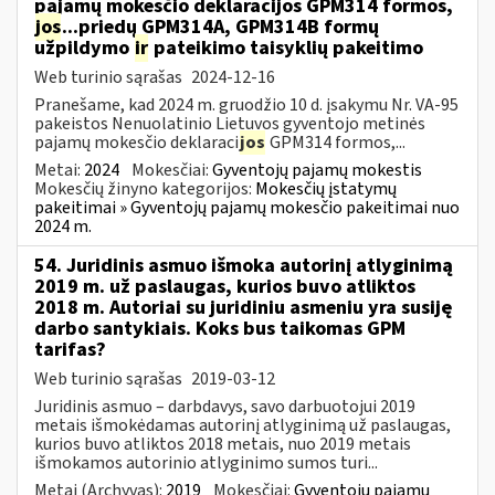
pajamų mokesčio deklaracijos GPM314 formos,
jos
...priedų GPM314A, GPM314B formų
užpildymo
ir
pateikimo taisyklių pakeitimo
Web turinio sąrašas
2024-12-16
Pranešame, kad 2024 m. gruodžio 10 d. įsakymu Nr. VA-95
pakeistos Nenuolatinio Lietuvos gyventojo metinės
pajamų mokesčio deklaraci
jos
GPM314 formos,...
Metai:
2024
Mokesčiai:
Gyventojų pajamų mokestis
Mokesčių žinyno kategorijos:
Mokesčių įstatymų
pakeitimai » Gyventojų pajamų mokesčio pakeitimai nuo
2024 m.
54. Juridinis asmuo išmoka autorinį atlyginimą
2019 m. už paslaugas, kurios buvo atliktos
2018 m. Autoriai su juridiniu asmeniu yra susiję
darbo santykiais. Koks bus taikomas GPM
tarifas?
Web turinio sąrašas
2019-03-12
Juridinis asmuo – darbdavys, savo darbuotojui 2019
metais išmokėdamas autorinį atlyginimą už paslaugas,
kurios buvo atliktos 2018 metais, nuo 2019 metais
išmokamos autorinio atlyginimo sumos turi...
Metai (Archyvas):
2019
Mokesčiai:
Gyventojų pajamų