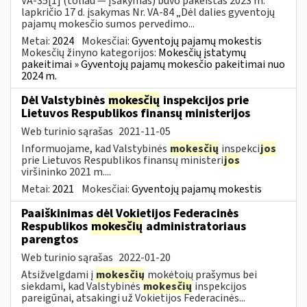
VA-35[1] (toliau — Įsakymas) buvo pakeistas 2023 m.
lapkričio 17 d. įsakymas Nr. VA-84 „Dėl dalies gyventojų
pajamų mokesčio sumos pervedimo...
Metai:
2024
Mokesčiai:
Gyventojų pajamų mokestis
Mokesčių žinyno kategorijos:
Mokesčių įstatymų
pakeitimai » Gyventojų pajamų mokesčio pakeitimai nuo
2024 m.
Dėl Valstybinės
mokesčių
inspekcijos prie
Lietuvos Respublikos finansų ministerijos
Web turinio sąrašas
2021-11-05
Informuojame, kad Valstybinės
mokesčių
inspekci
jos
prie Lietuvos Respublikos finansų ministeri
jos
viršininko 2021 m....
Metai:
2021
Mokesčiai:
Gyventojų pajamų mokestis
Paaiškinimas dėl Vokietijos Federacinės
Respublikos
mokesčių
administratoriaus
parengtos
Web turinio sąrašas
2022-01-20
Atsižvelgdami į
mokesčių
mokėtojų prašymus bei
siekdami, kad Valstybinės
mokesčių
inspekcijos
pareigūnai, atsakingi už Vokietijos Federacinės...