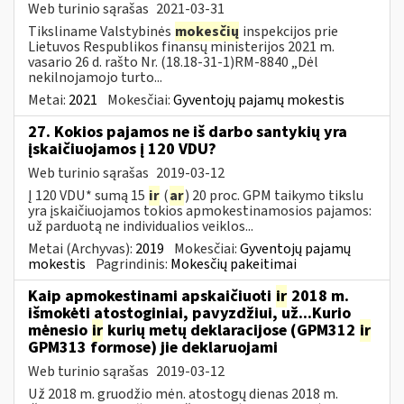
Web turinio sąrašas
2021-03-31
Tiksliname Valstybinės
mokesčių
inspekcijos prie
Lietuvos Respublikos finansų ministerijos 2021 m.
vasario 26 d. rašto Nr. (18.18-31-1)RM-8840 „Dėl
nekilnojamojo turto...
Metai:
2021
Mokesčiai:
Gyventojų pajamų mokestis
27. Kokios pajamos ne iš darbo santykių yra
įskaičiuojamos į 120 VDU?
Web turinio sąrašas
2019-03-12
Į 120 VDU* sumą 15
ir
(
ar
) 20 proc. GPM taikymo tikslu
yra įskaičiuojamos tokios apmokestinamosios pajamos:
už parduotą ne individualios veiklos...
Metai (Archyvas):
2019
Mokesčiai:
Gyventojų pajamų
mokestis
Pagrindinis:
Mokesčių pakeitimai
Kaip apmokestinami apskaičiuoti
ir
2018 m.
išmokėti atostoginiai, pavyzdžiui, už...Kurio
mėnesio
ir
kurių metų deklaracijose (GPM312
ir
GPM313 formose) jie deklaruojami
Web turinio sąrašas
2019-03-12
Už 2018 m. gruodžio mėn. atostogų dienas 2018 m.