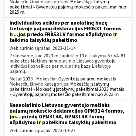
Mokesčių žinyno kategorijos:
Mokesčių įstatymų
pakeitimai » Gyventojų pajamų mokesčio pakeitimai nuo
2025 m.
individualios veiklos per nuolatinę bazę
Lietuvoje pajamų deklaracijos FR0531 formos
ir
...
jos
priedo FR0531V formos užpildymo
ir
teikimo taisyklių pakeitimo
Web turinio sąrašas
2023-11-14
Pranešame, kad 2023 m. lapkričio 13 d. įsakymu Nr. VA-81
pakeistos Metinės nenuolatinio Lietuvos gyventojo
individualios veiklos per nuolatinę bazę Lietuvoje
pajamų...
Metai:
2023
Mokesčiai:
Gyventojų pajamų mokestis
Mokesčių žinyno kategorijos:
Mokesčių įstatymų
pakeitimai » Mokesčių įstatymų pakeitimai 2023 metais
» Gyventojų pajamų mokesčio pakeitimai nuo 2023 m.
Nenuolatinio Lietuvos gyventojo metinės
pajamų mokesčio deklaracijos GPM314 formos,
jos
...priedų GPM314A, GPM314B formų
užpildymo
ir
pateikimo taisyklių pakeitimo
Web turinio sąrašas
2023-10-27