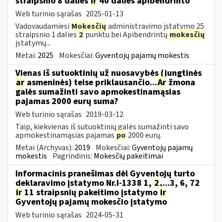
straipsnio 8 dalies
ir
40 dalies apibendrinto
Web turinio sąrašas
2025-01-13
Vadovaudamiesi
Mokesčių
administravimo įstatymo 25
straipsnio 1 dalies
2
punktu bei Apibendrintų
mokesčių
įstatymų...
Metai:
2025
Mokesčiai:
Gyventojų pajamų mokestis
Vienas iš sutuoktinių už nuosavybės (jungtinės
ar
asmeninės) teise priklausančio...
Ar
žmona
galės sumažinti savo apmokestinamąsias
pajamas 2000 eurų suma?
Web turinio sąrašas
2019-03-12
Taip, kiekvienas iš sutuoktinių galės sumažinti savo
apmokestinamąsias pajamas
po
2000 eurų.
Metai (Archyvas):
2019
Mokesčiai:
Gyventojų pajamų
mokestis
Pagrindinis:
Mokesčių pakeitimai
Informacinis pranešimas dėl Gyventojų turto
deklaravimo įstatymo Nr.I-1338 1,
2
,...3, 6, 72
ir
11 straipsnių pakeitimo įstatymo
ir
Gyventojų pajamų mokesčio įstatymo
Web turinio sąrašas
2024-05-31