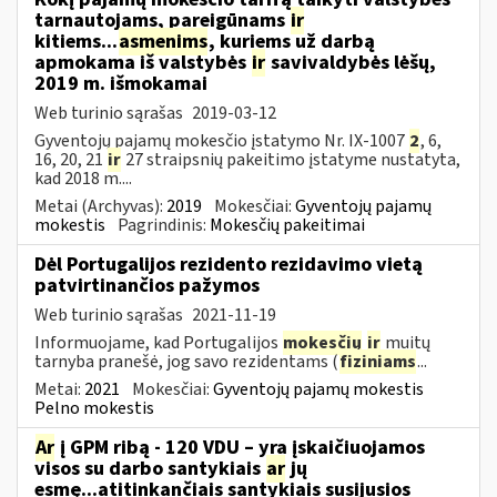
tarnautojams, pareigūnams
ir
kitiems...
asmenims
, kuriems už darbą
apmokama iš valstybės
ir
savivaldybės lėšų,
2019 m. išmokamai
Web turinio sąrašas
2019-03-12
Gyventojų pajamų mokesčio įstatymo Nr. IX-1007
2
, 6,
16, 20, 21
ir
27 straipsnių pakeitimo įstatyme nustatyta,
kad 2018 m....
Metai (Archyvas):
2019
Mokesčiai:
Gyventojų pajamų
mokestis
Pagrindinis:
Mokesčių pakeitimai
Dėl Portugalijos rezidento rezidavimo vietą
patvirtinančios pažymos
Web turinio sąrašas
2021-11-19
Informuojame, kad Portugalijos
mokesčių
ir
muitų
tarnyba pranešė, jog savo rezidentams (
fiziniams
...
Metai:
2021
Mokesčiai:
Gyventojų pajamų mokestis
Pelno mokestis
Ar
į GPM ribą - 120 VDU – yra įskaičiuojamos
visos su darbo santykiais
ar
jų
esmę...atitinkančiais santykiais susijusios