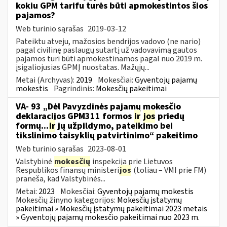
kokiu GPM tarifu turės būti apmokestintos šios
pajamos?
Web turinio sąrašas
2019-03-12
Pateiktu atveju, mažosios bendrijos vadovo (ne nario)
pagal civilinę paslaugų sutartį už vadovavimą gautos
pajamos turi būti apmokestinamos pagal nuo 2019 m.
įsigaliojusias GPMĮ nuostatas. Mažųjų...
Metai (Archyvas):
2019
Mokesčiai:
Gyventojų pajamų
mokestis
Pagrindinis:
Mokesčių pakeitimai
VA- 93 „Dėl Pavyzdinės pajamų mokesčio
deklaracijos GPM311 formos
ir
jos
priedų
formų...
ir
jų užpildymo, pateikimo bei
tikslinimo taisyklių patvirtinimo“ pakeitimo
Web turinio sąrašas
2023-08-01
Valstybinė
mokesčių
inspekcija prie Lietuvos
Respublikos finansų ministeri
jos
(toliau – VMI prie FM)
praneša, kad Valstybinės...
Metai:
2023
Mokesčiai:
Gyventojų pajamų mokestis
Mokesčių žinyno kategorijos:
Mokesčių įstatymų
pakeitimai » Mokesčių įstatymų pakeitimai 2023 metais
» Gyventojų pajamų mokesčio pakeitimai nuo 2023 m.