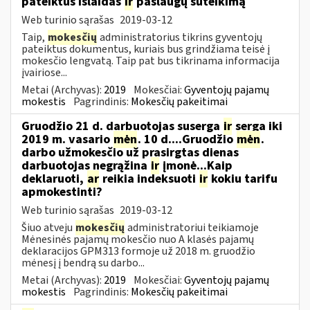
pateiktus išlaidas
ir
paslaugų suteikimą
Web turinio sąrašas
2019-03-12
Taip,
mokesčių
administratorius tikrins gyventojų
pateiktus dokumentus, kuriais bus grindžiama teisė į
mokesčio lengvatą. Taip pat bus tikrinama informacija
įvairiose...
Metai (Archyvas):
2019
Mokesčiai:
Gyventojų pajamų
mokestis
Pagrindinis:
Mokesčių pakeitimai
Gruodžio 21 d. darbuotojas suserga
ir
serga iki
2019 m. vasario
mėn
. 10 d....Gruodžio
mėn
.
darbo užmokesčio už prasirgtas dienas
darbuotojas negrąžina
ir
įmonė...Kaip
deklaruoti,
ar
reikia indeksuoti
ir
kokiu tarifu
apmokestinti?
Web turinio sąrašas
2019-03-12
Šiuo atveju
mokesčių
administratoriui teikiamoje
Mėnesinės pajamų mokesčio nuo A klasės pajamų
deklaracijos GPM313 formoje už 2018 m. gruodžio
mėnesį į bendrą su darbo...
Metai (Archyvas):
2019
Mokesčiai:
Gyventojų pajamų
mokestis
Pagrindinis:
Mokesčių pakeitimai