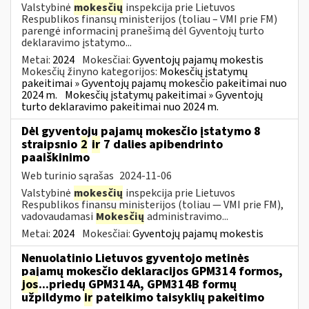
Valstybinė
mokesčių
inspekcija prie Lietuvos
Respublikos finansų ministerijos (toliau – VMI prie FM)
parengė informacinį pranešimą dėl Gyventojų turto
deklaravimo įstatymo...
Metai:
2024
Mokesčiai:
Gyventojų pajamų mokestis
Mokesčių žinyno kategorijos:
Mokesčių įstatymų
pakeitimai » Gyventojų pajamų mokesčio pakeitimai nuo
2024 m.
Mokesčių įstatymų pakeitimai » Gyventojų
turto deklaravimo pakeitimai nuo 2024 m.
Dėl gyventojų pajamų mokesčio įstatymo 8
straipsnio
2
ir
7 dalies apibendrinto
paaiškinimo
Web turinio sąrašas
2024-11-06
Valstybinė
mokesčių
inspekcija prie Lietuvos
Respublikos finansų ministerijos (toliau — VMI prie FM),
vadovaudamasi
Mokesčių
administravimo...
Metai:
2024
Mokesčiai:
Gyventojų pajamų mokestis
Nenuolatinio Lietuvos gyventojo metinės
pajamų mokesčio deklaracijos GPM314 formos,
jos
...priedų GPM314A, GPM314B formų
užpildymo
ir
pateikimo taisyklių pakeitimo