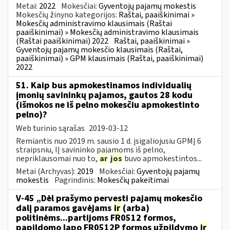
Metai:
2022
Mokesčiai:
Gyventojų pajamų mokestis
Mokesčių žinyno kategorijos:
Raštai, paaiškinimai »
Mokesčių administravimo klausimais (Raštai
paaiškinimai) » Mokesčių administravimo klausimais
(Raštai paaiškinimai) 2022
Raštai, paaiškinimai »
Gyventojų pajamų mokesčio klausimais (Raštai,
paaiškinimai) » GPM klausimais (Raštai, paaiškinimai)
2022
51. Kaip bus apmokestinamos individualių
įmonių savininkų pajamos, gautos 28 kodu
(išmokos ne iš pelno mokesčiu apmokestinto
pelno)?
Web turinio sąrašas
2019-03-12
Remiantis nuo 2019 m. sausio 1 d. įsigaliojusiu GPMĮ 6
straipsniu, IĮ savininko pajamoms iš pelno,
nepriklausomai nuo to,
ar
jos
buvo apmokestintos...
Metai (Archyvas):
2019
Mokesčiai:
Gyventojų pajamų
mokestis
Pagrindinis:
Mokesčių pakeitimai
V-45 „Dėl prašymo pervesti pajamų mokesčio
dalį paramos gavėjams
ir
(arba)
politinėms...partijoms FR0512 formos,
papildomo lapo FR0512P formos užpildymo
ir