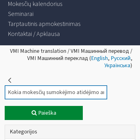
Mokesčių kalendorius
Seminarai
Tarptautinis apmokestinimas
Kontaktai / Apklausa
VMI Machine translation / VMI Машинный перевод /
VMI Машинний переклад (
English
,
Русский
,
Українська
)
Paieška
Kategorijos