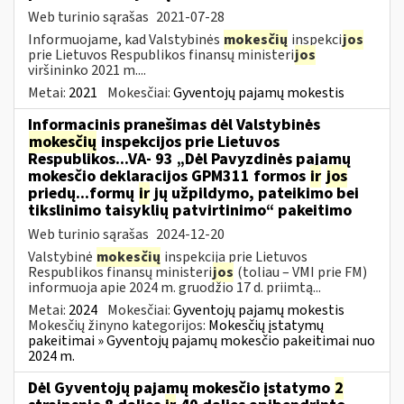
Web turinio sąrašas
2021-07-28
Informuojame, kad Valstybinės
mokesčių
inspekci
jos
prie Lietuvos Respublikos finansų ministeri
jos
viršininko 2021 m....
Metai:
2021
Mokesčiai:
Gyventojų pajamų mokestis
Informacinis pranešimas dėl Valstybinės
mokesčių
inspekcijos prie Lietuvos
Respublikos...VA- 93 „Dėl Pavyzdinės pajamų
mokesčio deklaracijos GPM311 formos
ir
jos
priedų...formų
ir
jų užpildymo, pateikimo bei
tikslinimo taisyklių patvirtinimo“ pakeitimo
Web turinio sąrašas
2024-12-20
Valstybinė
mokesčių
inspekcija prie Lietuvos
Respublikos finansų ministeri
jos
(toliau – VMI prie FM)
informuoja apie 2024 m. gruodžio 17 d. priimtą...
Metai:
2024
Mokesčiai:
Gyventojų pajamų mokestis
Mokesčių žinyno kategorijos:
Mokesčių įstatymų
pakeitimai » Gyventojų pajamų mokesčio pakeitimai nuo
2024 m.
Dėl Gyventojų pajamų mokesčio įstatymo
2