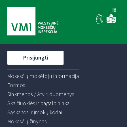
Prisijungti
Mokesčių mokėtojų informacija
Formos
Rinkmenos / Atviri duomenys
Skaičiuoklės ir pagalbininkai
Sąskaitos ir įmokų kodai
Mokesčių žinynas