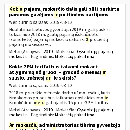
Kokia
pajamų mokesčio dalis gali būti paskirta
paramos gavėjams
ir
politinėms partijoms
Web turinio sąrašas
2019-03-12
Nuolatiniai Lietuvos gyventojai 2019 m. gali paskirti
tokias nuo 2018 m. gautų pajamų išskaičiuoto
(sumokėto) pajamų mokesčio dalis: iki
2
procentų
pajamų mokesčio —...
Metai (Archyvas):
2019
Mokesčiai:
Gyventojų pajamų
mokestis
Pagrindinis:
Mokesčių pakeitimai
Kokie GPM tarifai bus taikomi mokant
atlyginimą už gruodį – gruodžio mėnesį
ir
sausio...mėnesį
ar
jie skirsis?
Web turinio sąrašas
2019-03-12
2018 m. gruodžio mėnesio darbo užmokesčiui, kuris
išmokamas gruodį, bus taikomas apskaičiavimo
ir
išmokėjimo
metu
galiojantis 15 proc. GPM tarifas...
Metai (Archyvas):
2019
Mokesčiai:
Gyventojų pajamų
mokestis
Pagrindinis:
Mokesčių pakeitimai
Ar
mokesčių
administratorius tikrins gyventojo