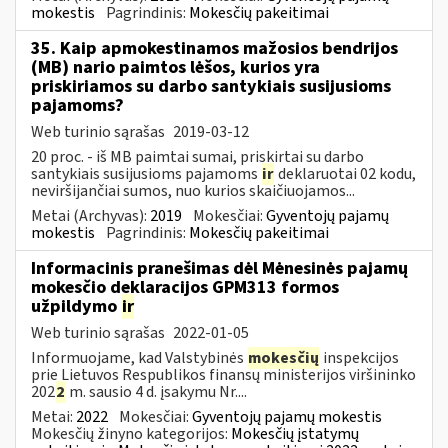
mokestis
Pagrindinis:
Mokesčių pakeitimai
35. Kaip apmokestinamos mažosios bendrijos
(MB) nario paimtos lėšos, kurios yra
priskiriamos su darbo santykiais susijusioms
pajamoms?
Web turinio sąrašas
2019-03-12
20 proc. - iš MB paimtai sumai, priskirtai su darbo
santykiais susijusioms pajamoms
ir
deklaruotai 02 kodu,
neviršijančiai sumos, nuo kurios skaičiuojamos...
Metai (Archyvas):
2019
Mokesčiai:
Gyventojų pajamų
mokestis
Pagrindinis:
Mokesčių pakeitimai
Informacinis pranešimas dėl Mėnesinės pajamų
mokesčio deklaracijos GPM313 formos
užpildymo
ir
Web turinio sąrašas
2022-01-05
Informuojame, kad Valstybinės
mokesčių
inspekcijos
prie Lietuvos Respublikos finansų ministerijos viršininko
202
2
m. sausio 4 d. įsakymu Nr....
Metai:
2022
Mokesčiai:
Gyventojų pajamų mokestis
Mokesčių žinyno kategorijos:
Mokesčių įstatymų