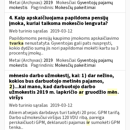
Metai (Archyvas):
2019
Mokesčiai:
Gyventojų pajamų
mokestis
Pagrindinis:
Mokesčių pakeitimai
4. Kaip apskaičiuojama papildoma pensijų
įmoka, kuriai taikoma mokesčio lengvata?
Web turinio sąrašas
2019-03-12
Papildomoms pensijų kaupimo įmokoms apskaičiavimo
tvarka
nenustatyta. Gyventojas gali pats nuspręsti,
kokio dydžio sumą jis nori papildomai mokėti kartu su 3
procentų įmokų...
Metai (Archyvas):
2019
Mokesčiai:
Gyventojų pajamų
mokestis
Pagrindinis:
Mokesčių pakeitimai
mėnesio darbo užmokestį, kai: 1) dar nežino,
kokios bus darbuotojo metinės pajamos,
2
)...kai mano, kad darbuotojo darbo
užmokestis 2019 m. lapkričio
ar
gruodžio
mėn
.
viršys
Web turinio sąrašas
2019-03-12
Abiem atvejais darbdavys turi taikyti 20 proc. GPM tarifą.
Darbo užmokesčiui viršijus 120 VDU ribą, pareiga
perskaičiuoti GPM, deklaruoti pajamas
ir
sumokėti GPM
tenka...