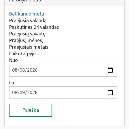
Bet kuriuo metu
Praėjusią valandą
Paskutines 24 valandas
Praėjusią savaitę
Praėjusį mėnesį
Praėjusiais metais
Laikotarpyje…
Nuo
Iki
Paieška