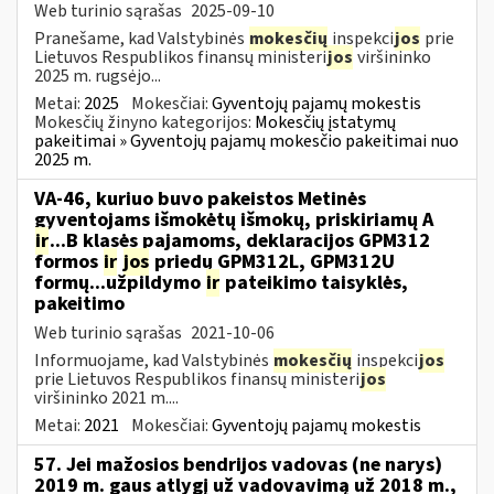
Web turinio sąrašas
2025-09-10
Pranešame, kad Valstybinės
mokesčių
inspekci
jos
prie
Lietuvos Respublikos finansų ministeri
jos
viršininko
2025 m. rugsėjo...
Metai:
2025
Mokesčiai:
Gyventojų pajamų mokestis
Mokesčių žinyno kategorijos:
Mokesčių įstatymų
pakeitimai » Gyventojų pajamų mokesčio pakeitimai nuo
2025 m.
VA-46, kuriuo buvo pakeistos Metinės
gyventojams išmokėtų išmokų, priskiriamų A
ir
...B klasės pajamoms, deklaracijos GPM312
formos
ir
jos
priedų GPM312L, GPM312U
formų...užpildymo
ir
pateikimo taisyklės,
pakeitimo
Web turinio sąrašas
2021-10-06
Informuojame, kad Valstybinės
mokesčių
inspekci
jos
prie Lietuvos Respublikos finansų ministeri
jos
viršininko 2021 m....
Metai:
2021
Mokesčiai:
Gyventojų pajamų mokestis
57. Jei mažosios bendrijos vadovas (ne narys)
2019 m. gaus atlygį už vadovavimą už 2018 m.,