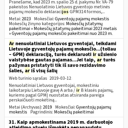
Pranešame, kad 2023 m. spalio 25 d. įsakymu Nr. VA-79
pakeistos Nenuolatinio Lietuvos gyventojo metinės
pajamų mokesčio deklaraci
jos
GPM314 formos,...
Metai:
2023
Mokesčiai:
Gyventojų pajamų mokestis
Mokesčių žinyno kategorijos:
Mokesčių įstatymų
pakeitimai » Mokesčių įstatymų pakeitimai 2023 metais
» Gyventojų pajamų mokesčio pakeitimai nuo 2023 m.
Ar
nenuolatiniai Lietuvos gyventojai, teikdami
Lietuvoje gyventojų pajamų mokesčio...(toliau
– GPM) deklaraciją, turės deklaruoti
ir
užsienio
valstybėse gautas pajamas...Jei taip,
ar
turės
pažymas pristatyti tik iš savo rezidavimo
šalies,
ar
iš visų šalių
Web turinio sąrašas
2019-03-12
Nenuolatiniai Lietuvos gyventojai, mokestiniu
laikotarpiu Lietuvoje gavę A arba /
ir
B klasės pajamų,
kuriems pagal GPMĮ nuostatas atsiranda pareiga
perskaičiuoti mokėtiną...
Metai (Archyvas):
2019
Mokesčiai:
Gyventojų pajamų
mokestis
Pagrindinis:
Mokesčių pakeitimai
31. Kaip apmokestinama 2019 m. darbuotojo
atleidimo atveju išmokėta nepanaudotų