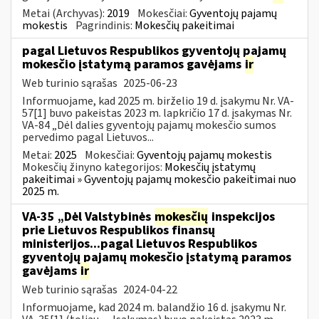
Metai (Archyvas):
2019
Mokesčiai:
Gyventojų pajamų
mokestis
Pagrindinis:
Mokesčių pakeitimai
pagal Lietuvos Respublikos gyventojų pajamų
mokesčio įstatymą paramos gavėjams
ir
Web turinio sąrašas
2025-06-23
Informuojame, kad 2025 m. birželio 19 d. įsakymu Nr. VA-
57[1] buvo pakeistas 2023 m. lapkričio 17 d. įsakymas Nr.
VA-84 „Dėl dalies gyventojų pajamų mokesčio sumos
pervedimo pagal Lietuvos...
Metai:
2025
Mokesčiai:
Gyventojų pajamų mokestis
Mokesčių žinyno kategorijos:
Mokesčių įstatymų
pakeitimai » Gyventojų pajamų mokesčio pakeitimai nuo
2025 m.
VA-35 „Dėl Valstybinės
mokesčių
inspekcijos
prie Lietuvos Respublikos finansų
ministerijos...pagal Lietuvos Respublikos
gyventojų pajamų mokesčio įstatymą paramos
gavėjams
ir
Web turinio sąrašas
2024-04-22
Informuojame, kad 2024 m. balandžio 16 d. įsakymu Nr.