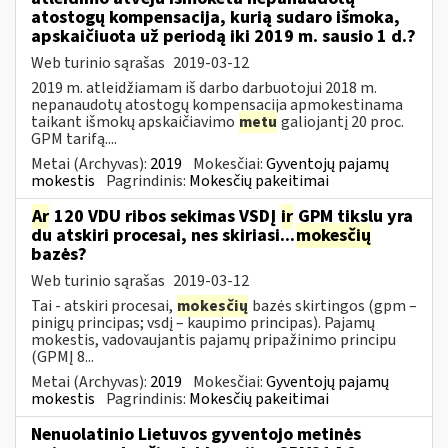
atostogų kompensacija, kurią sudaro išmoka,
apskaičiuota už periodą iki 2019 m. sausio 1 d.?
Web turinio sąrašas
2019-03-12
2019 m. atleidžiamam iš darbo darbuotojui 2018 m.
nepanaudotų atostogų kompensacija apmokestinama
taikant išmokų apskaičiavimo
metu
galiojantį 20 proc.
GPM tarifą....
Metai (Archyvas):
2019
Mokesčiai:
Gyventojų pajamų
mokestis
Pagrindinis:
Mokesčių pakeitimai
Ar
120 VDU ribos sekimas VSDĮ
ir
GPM tikslu yra
du atskiri procesai, nes skiriasi...
mokesčių
bazės?
Web turinio sąrašas
2019-03-12
Tai - atskiri procesai,
mokesčių
bazės skirtingos (gpm –
pinigų principas; vsdį – kaupimo principas). Pajamų
mokestis, vadovaujantis pajamų pripažinimo principu
(GPMĮ 8...
Metai (Archyvas):
2019
Mokesčiai:
Gyventojų pajamų
mokestis
Pagrindinis:
Mokesčių pakeitimai
Nenuolatinio Lietuvos gyventojo metinės