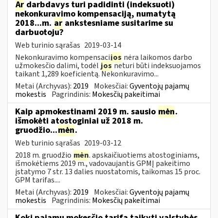
Ar
darbdavys turi padidinti (indeksuoti)
nekonkuravimo kompensaciją, numatytą
2018...m.
ar
ankstesniame susitarime su
darbuotoju?
Web turinio sąrašas
2019-03-14
Nekonkuravimo kompensaci
jos
nėra laikomos darbo
užmokesčio dalimi, todėl
jos
neturi būti indeksuojamos
taikant 1,289 koeficientą. Nekonkuravimo...
Metai (Archyvas):
2019
Mokesčiai:
Gyventojų pajamų
mokestis
Pagrindinis:
Mokesčių pakeitimai
Kaip apmokestinami 2019 m. sausio
mėn
.
išmokėti atostoginiai už 2018 m.
gruodžio...
mėn
.
Web turinio sąrašas
2019-03-12
2018 m. gruodžio
mėn
. apskaičiuotiems atostoginiams,
išmokėtiems 2019 m., vadovaujantis GPMĮ pakeitimo
įstatymo 7 str. 13 dalies nuostatomis, taikomas 15 proc.
GPM tarifas....
Metai (Archyvas):
2019
Mokesčiai:
Gyventojų pajamų
mokestis
Pagrindinis:
Mokesčių pakeitimai
Kokį pajamų mokesčio tarifą taikyti valstybės