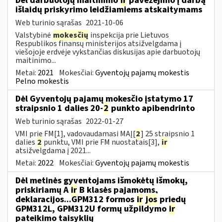
Dėl darbuotojų maitinimo
ir
pavežėjimo į darbą
išlaidų priskyrimo leidžiamiems atskaitymams
Web turinio sąrašas
2021-10-06
Valstybinė
mokesčių
inspekcija prie Lietuvos
Respublikos finansų ministerijos atsižvelgdama į
viešojoje erdvėje vykstančias diskusijas apie darbuotojų
maitinimo...
Metai:
2021
Mokesčiai:
Gyventojų pajamų mokestis
Pelno mokestis
Dėl Gyventojų pajamų mokesčio įstatymo 17
straipsnio 1 dalies 20-
2
punkto apibendrinto
Web turinio sąrašas
2022-01-27
VMI prie FM[1], vadovaudamasi MAĮ[
2
] 25 straipsnio 1
dalies
2
punktu, VMI prie FM nuostatais[3],
ir
atsižvelgdama į 2021...
Metai:
2022
Mokesčiai:
Gyventojų pajamų mokestis
Dėl metinės gyventojams išmokėtų išmokų,
priskiriamų A
ir
B klasės pajamoms,
deklaracijos...GPM312 formos
ir
jos
priedų
GPM312L, GPM312U formų užpildymo
ir
pateikimo taisyklių