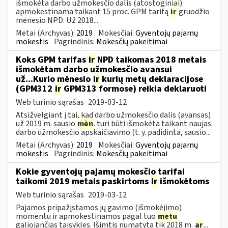
išmokėta darbo užmokesčio dalis (atostoginiai)
apmokestinama taikant 15 proc. GPM tarifą
ir
gruodžio
mėnesio NPD. Už 2018...
Metai (Archyvas):
2019
Mokesčiai:
Gyventojų pajamų
mokestis
Pagrindinis:
Mokesčių pakeitimai
Koks GPM tarifas
ir
NPD taikomas 2018 metais
išmokėtam darbo užmokesčio avansui
už...Kurio mėnesio
ir
kurių metų deklaracijose
(GPM312
ir
GPM313 formose) reikia deklaruoti
Web turinio sąrašas
2019-03-12
Atsižvelgiant į tai, kad darbo užmokesčio dalis (avansas)
už 2019 m. sausio
mėn
. turi būti išmokėta taikant naujas
darbo užmokesčio apskaičiavimo (t. y. padidinta, sausio...
Metai (Archyvas):
2019
Mokesčiai:
Gyventojų pajamų
mokestis
Pagrindinis:
Mokesčių pakeitimai
Kokie gyventojų pajamų mokesčio tarifai
taikomi 2019 metais paskirtoms
ir
išmokėtoms
Web turinio sąrašas
2019-03-12
Pajamos pripažįstamos jų gavimo (išmokėjimo)
momentu ir apmokestinamos pagal tuo
metu
galiojančias taisykles. Išimtis numatyta tik 2018 m.
ar
...