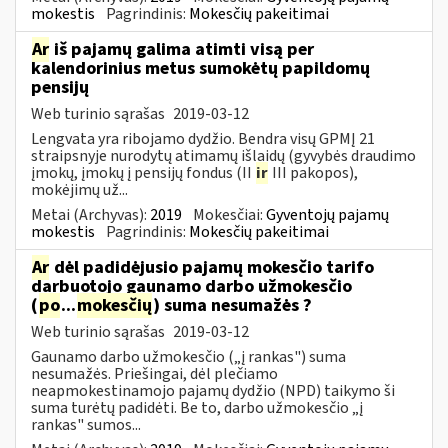
mokestis
Pagrindinis:
Mokesčių pakeitimai
Ar
iš pajamų galima atimti visą per
kalendorinius metus sumokėtų papildomų
pensijų
Web turinio sąrašas
2019-03-12
Lengvata yra ribojamo dydžio. Bendra visų GPMĮ 21
straipsnyje nurodytų atimamų išlaidų (gyvybės draudimo
įmokų, įmokų į pensijų fondus (II
ir
III pakopos),
mokėjimų už...
Metai (Archyvas):
2019
Mokesčiai:
Gyventojų pajamų
mokestis
Pagrindinis:
Mokesčių pakeitimai
Ar
dėl padidėjusio pajamų mokesčio tarifo
darbuotojo gaunamo darbo užmokesčio
(
po
...
mokesčių
) suma nesumažės ?
Web turinio sąrašas
2019-03-12
Gaunamo darbo užmokesčio („į rankas") suma
nesumažės. Priešingai, dėl plečiamo
neapmokestinamojo pajamų dydžio (NPD) taikymo ši
suma turėtų padidėti. Be to, darbo užmokesčio „į
rankas" sumos...