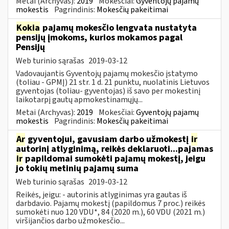
Metai (Archyvas):
2019
Mokesčiai:
Gyventojų pajamų
mokestis
Pagrindinis:
Mokesčių pakeitimai
Kokia
pajamų mokesčio lengvata nustatyta
pensijų įmokoms, kurios mokamos pagal
Pensijų
Web turinio sąrašas
2019-03-12
Vadovaujantis Gyventojų pajamų mokesčio įstatymo
(toliau - GPMĮ) 21 str. 1 d. 21 punktu, nuolatinis Lietuvos
gyventojas (toliau- gyventojas) iš savo per mokestinį
laikotarpį gautų apmokestinamųjų...
Metai (Archyvas):
2019
Mokesčiai:
Gyventojų pajamų
mokestis
Pagrindinis:
Mokesčių pakeitimai
Ar
gyventojui, gavusiam darbo užmokestį
ir
autorinį atlyginimą, reikės deklaruoti...pajamas
ir
papildomai sumokėti pajamų mokestį, jeigu
jo tokių metinių pajamų suma
Web turinio sąrašas
2019-03-12
Reikės, jeigu: - autorinis atlyginimas yra gautas iš
darbdavio. Pajamų mokestį (papildomus 7 proc.) reikės
sumokėti nuo 120 VDU*, 84 (2020 m.), 60 VDU (2021 m.)
viršijančios darbo užmokesčio...