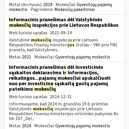
Metai (Archyvas):
2019
Mokesčiai:
Gyventojų pajamų
mokestis
Pagrindinis:
Mokesčių pakeitimai
Informacinis pranešimas dėl Valstybinės
mokesčių
inspekcijos prie Lietuvos Respublikos
Web turinio sąrašas
2021-09-14
Valstybinė
mokesčių
inspekcija prie Lietuvos
Respublikos finansų ministeri
jos
(toliau – VMI prie FM)
praneša, kad Valstybinės...
Metai:
2021
Mokesčiai:
Gyventojų pajamų mokestis
Informacinis pranešimas dėl Investicinės
sąskaitos deklaravimo
ir
informacijos,
reikalingos...pajamų mokesčiui apskaičiuoti
nuo per investicinę sąskaitą gautų pajamų
pateikimo
mokesčių
Web turinio sąrašas
2024-12-31
Informuojame, kad 2024 m. gruodžio 19 d. priimtas
Valstybinės
mokesčių
inspekcijos prie Lietuvos
Respublikos finansų ministerijos viršininko įsakymas Nr.
VA-107 „Dėl...
Metai:
2024
Mokesčiai:
Gyventojų pajamų mokestis