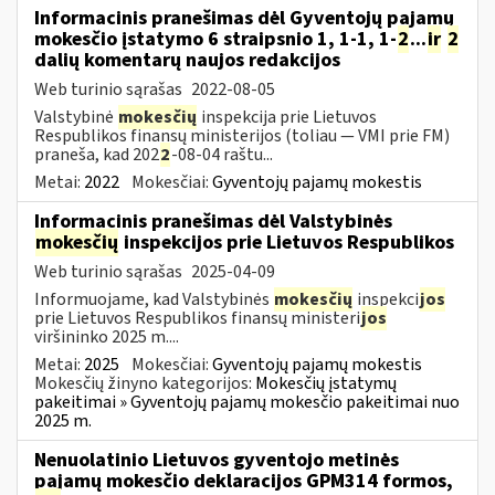
Informacinis pranešimas dėl Gyventojų pajamų
mokesčio įstatymo 6 straipsnio 1, 1-1, 1-
2
...
ir
2
dalių komentarų naujos redakcijos
Web turinio sąrašas
2022-08-05
Valstybinė
mokesčių
inspekcija prie Lietuvos
Respublikos finansų ministerijos (toliau — VMI prie FM)
praneša, kad 202
2
-08-04 raštu...
Metai:
2022
Mokesčiai:
Gyventojų pajamų mokestis
Informacinis pranešimas dėl Valstybinės
mokesčių
inspekcijos prie Lietuvos Respublikos
Web turinio sąrašas
2025-04-09
Informuojame, kad Valstybinės
mokesčių
inspekci
jos
prie Lietuvos Respublikos finansų ministeri
jos
viršininko 2025 m....
Metai:
2025
Mokesčiai:
Gyventojų pajamų mokestis
Mokesčių žinyno kategorijos:
Mokesčių įstatymų
pakeitimai » Gyventojų pajamų mokesčio pakeitimai nuo
2025 m.
Nenuolatinio Lietuvos gyventojo metinės
pajamų mokesčio deklaracijos GPM314 formos,