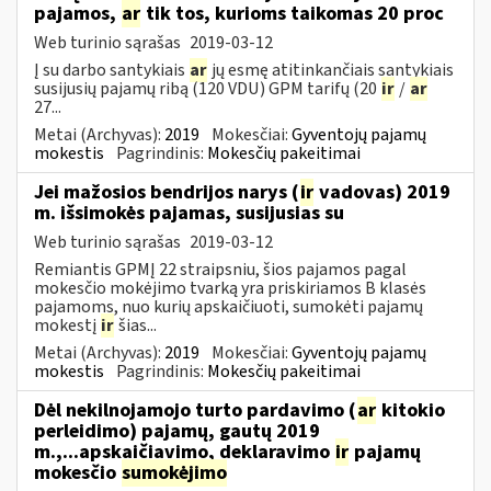
pajamos,
ar
tik tos, kurioms taikomas 20 proc
Web turinio sąrašas
2019-03-12
Į su darbo santykiais
ar
jų esmę atitinkančiais santykiais
susijusių pajamų ribą (120 VDU) GPM tarifų (20
ir
/
ar
27...
Metai (Archyvas):
2019
Mokesčiai:
Gyventojų pajamų
mokestis
Pagrindinis:
Mokesčių pakeitimai
Jei mažosios bendrijos narys (
ir
vadovas) 2019
m. išsimokės pajamas, susijusias su
Web turinio sąrašas
2019-03-12
Remiantis GPMĮ 22 straipsniu, šios pajamos pagal
mokesčio mokėjimo tvarką yra priskiriamos B klasės
pajamoms, nuo kurių apskaičiuoti, sumokėti pajamų
mokestį
ir
šias...
Metai (Archyvas):
2019
Mokesčiai:
Gyventojų pajamų
mokestis
Pagrindinis:
Mokesčių pakeitimai
Dėl nekilnojamojo turto pardavimo (
ar
kitokio
perleidimo) pajamų, gautų 2019
m.,...apskaičiavimo, deklaravimo
ir
pajamų
mokesčio
sumokėjimo