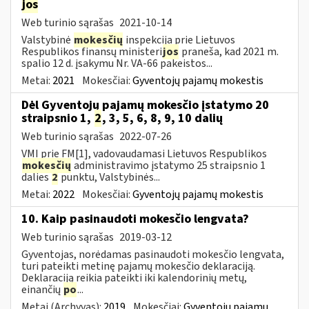
jos
Web turinio sąrašas
2021-10-14
Valstybinė
mokesčių
inspekcija prie Lietuvos
Respublikos finansų ministeri
jos
praneša, kad 2021 m.
spalio 12 d. įsakymu Nr. VA-66 pakeistos...
Metai:
2021
Mokesčiai:
Gyventojų pajamų mokestis
Dėl Gyventojų pajamų mokesčio įstatymo 20
straipsnio 1,
2
, 3, 5, 6, 8, 9, 10 dalių
Web turinio sąrašas
2022-07-26
VMI prie FM[1], vadovaudamasi Lietuvos Respublikos
mokesčių
administravimo įstatymo 25 straipsnio 1
dalies
2
punktu, Valstybinės...
Metai:
2022
Mokesčiai:
Gyventojų pajamų mokestis
10. Kaip pasinaudoti mokesčio lengvata?
Web turinio sąrašas
2019-03-12
Gyventojas, norėdamas pasinaudoti mokesčio lengvata,
turi pateikti metinę pajamų mokesčio deklaraciją.
Deklaraciją reikia pateikti iki kalendorinių metų,
einančių
po
...
Metai (Archyvas):
2019
Mokesčiai:
Gyventojų pajamų