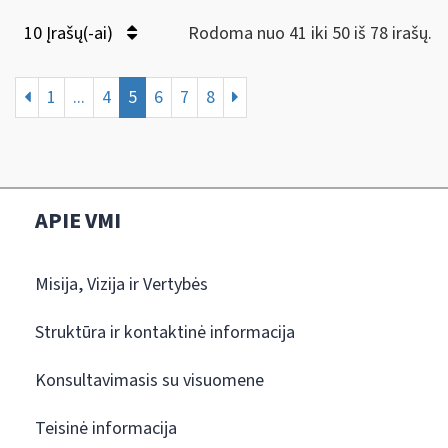
10 Įrašų(-ai)
Rodoma nuo 41 iki 50 iš 78 irašų.
1
...
4
5
6
7
8
APIE VMI
Misija, Vizija ir Vertybės
Struktūra ir kontaktinė informacija
Konsultavimasis su visuomene
Teisinė informacija