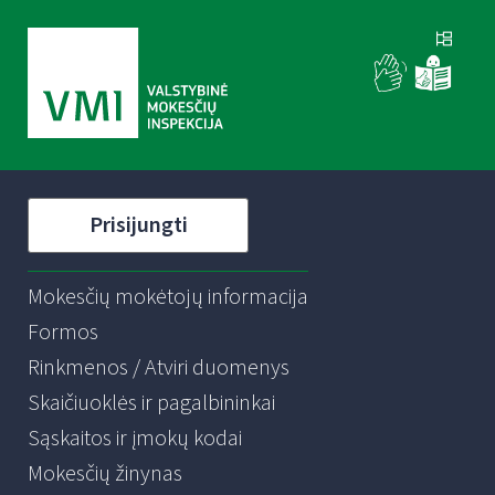
Prisijungti
Mokesčių mokėtojų informacija
Formos
Rinkmenos / Atviri duomenys
Skaičiuoklės ir pagalbininkai
Sąskaitos ir įmokų kodai
Mokesčių žinynas