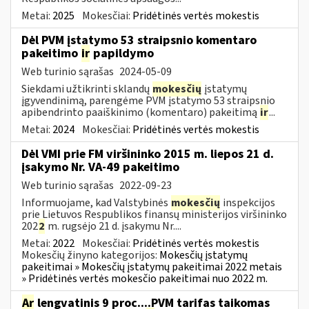
Metai:
2025
Mokesčiai:
Pridėtinės vertės mokestis
Dėl PVM įstatymo 53 straipsnio komentaro
pakeitimo
ir
papildymo
Web turinio sąrašas
2024-05-09
Siekdami užtikrinti sklandų
mokesčių
įstatymų
įgyvendinimą, parengėme PVM įstatymo 53 straipsnio
apibendrinto paaiškinimo (komentaro) pakeitimą
ir
...
Metai:
2024
Mokesčiai:
Pridėtinės vertės mokestis
Dėl VMI prie FM viršininko 2015 m. liepos 21 d.
įsakymo Nr. VA-49 pakeitimo
Web turinio sąrašas
2022-09-23
Informuojame, kad Valstybinės
mokesčių
inspekcijos
prie Lietuvos Respublikos finansų ministerijos viršininko
202
2
m. rugsėjo 21 d. įsakymu Nr....
Metai:
2022
Mokesčiai:
Pridėtinės vertės mokestis
Mokesčių žinyno kategorijos:
Mokesčių įstatymų
pakeitimai » Mokesčių įstatymų pakeitimai 2022 metais
» Pridėtinės vertės mokesčio pakeitimai nuo 2022 m.
Ar
lengvatinis 9 proc....PVM tarifas taikomas