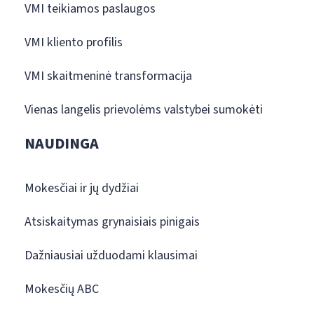
VMI teikiamos paslaugos
VMI kliento profilis
VMI skaitmeninė transformacija
Vienas langelis prievolėms valstybei sumokėti
NAUDINGA
Mokesčiai ir jų dydžiai
Atsiskaitymas grynaisiais pinigais
Dažniausiai užduodami klausimai
Mokesčių ABC