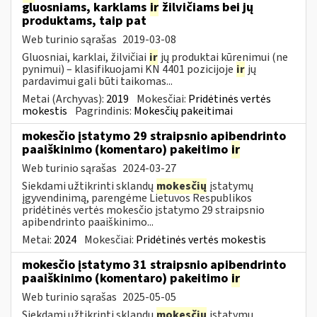
gluosniams, karklams
ir
žilvičiams bei jų
produktams, taip pat
Web turinio sąrašas
2019-03-08
Gluosniai, karklai, žilvičiai
ir
jų produktai kūrenimui (ne
pynimui) – klasifikuojami KN 4401 pozicijoje
ir
jų
pardavimui gali būti taikomas...
Metai (Archyvas):
2019
Mokesčiai:
Pridėtinės vertės
mokestis
Pagrindinis:
Mokesčių pakeitimai
mokesčio įstatymo 29 straipsnio apibendrinto
paaiškinimo (komentaro) pakeitimo
ir
Web turinio sąrašas
2024-03-27
Siekdami užtikrinti sklandų
mokesčių
įstatymų
įgyvendinimą, parengėme Lietuvos Respublikos
pridėtinės vertės mokesčio įstatymo 29 straipsnio
apibendrinto paaiškinimo...
Metai:
2024
Mokesčiai:
Pridėtinės vertės mokestis
mokesčio įstatymo 31 straipsnio apibendrinto
paaiškinimo (komentaro) pakeitimo
ir
Web turinio sąrašas
2025-05-05
Siekdami užtikrinti sklandų
mokesčių
įstatymų