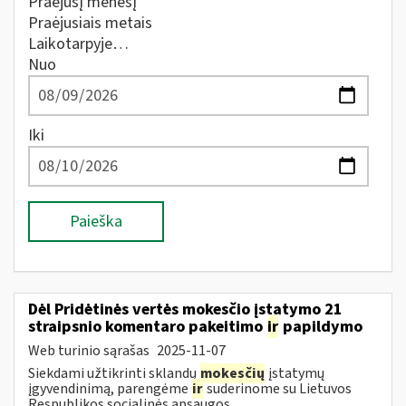
Praėjusį mėnesį
Praėjusiais metais
Laikotarpyje…
Nuo
Iki
Paieška
Dėl Pridėtinės vertės mokesčio įstatymo 21
straipsnio komentaro pakeitimo
ir
papildymo
Web turinio sąrašas
2025-11-07
Siekdami užtikrinti sklandų
mokesčių
įstatymų
įgyvendinimą, parengėme
ir
suderinome su Lietuvos
Respublikos socialinės apsaugos...