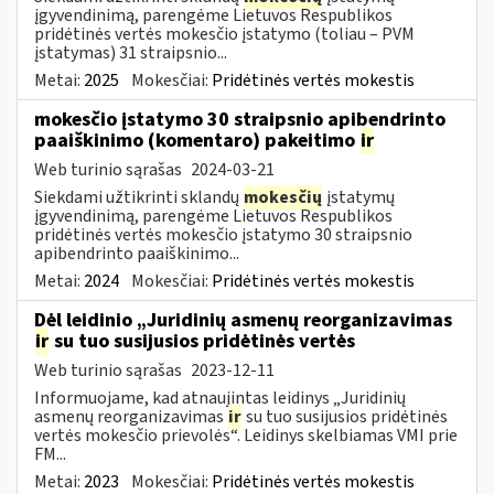
įgyvendinimą, parengėme Lietuvos Respublikos
pridėtinės vertės mokesčio įstatymo (toliau – PVM
įstatymas) 31 straipsnio...
Metai:
2025
Mokesčiai:
Pridėtinės vertės mokestis
mokesčio įstatymo 30 straipsnio apibendrinto
paaiškinimo (komentaro) pakeitimo
ir
Web turinio sąrašas
2024-03-21
Siekdami užtikrinti sklandų
mokesčių
įstatymų
įgyvendinimą, parengėme Lietuvos Respublikos
pridėtinės vertės mokesčio įstatymo 30 straipsnio
apibendrinto paaiškinimo...
Metai:
2024
Mokesčiai:
Pridėtinės vertės mokestis
Dėl leidinio „Juridinių asmenų reorganizavimas
ir
su tuo susijusios pridėtinės vertės
Web turinio sąrašas
2023-12-11
Informuojame, kad atnaujintas leidinys „Juridinių
asmenų reorganizavimas
ir
su tuo susijusios pridėtinės
vertės mokesčio prievolės“. Leidinys skelbiamas VMI prie
FM...
Metai:
2023
Mokesčiai:
Pridėtinės vertės mokestis