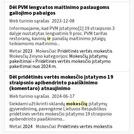
Dėl PVM lengvatos maitinimo paslaugoms
galiojimo pabaigos
Web turinio sąrašas
2023-12-08
Informuojame, kad PVM įstatymo[1] 19 straipsnio 3
dalyje nustatytas lengvatinis 9 proc. PVM tarifas
restoranų, kavinių
ir
panašių maitinimo įstaigų
teikiamoms maitinimo...
Metai:
2023
Mokesčiai:
Pridėtinės vertės mokestis
Mokesčių žinyno kategorijos:
Mokesčių įstatymų
pakeitimai » Pridėtinės vertės mokesčio įstatymo
pakeitimai nuo 2024 m.
Dėl pridėtinės vertės mokesčio įstatymo 19
straipsnio apibendrinto paaiškinimo
(komentaro) atnaujinimo
Web turinio sąrašas
2024-06-17
Siekdami užtikrinti sklandų
mokesčių
įstatymų
įgyvendinimą, parengėme Lietuvos Respublikos
pridėtinės vertės mokesčio įstatymo 19 straipsnio
apibendrinto paaiškinimo...
Metai:
2024
Mokesčiai:
Pridėtinės vertės mokestis