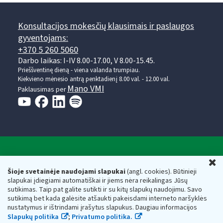
Konsultacijos mokesčių klausimais ir paslaugos
gyventojams:
+370 5 260 5060
Darbo laikas: I-IV 8.00-17.00, V 8.00-15.45.
Prieššventinę dieną - viena valanda trumpiau.
Kiekvieno mėnesio antrą penktadienį 8.00 val. - 12.00 val.
Mano VMI
Paklausimas per
Valstybinė mokesčių inspekcija prie Lietuvos
U
Respublikos finansų ministerijos
Šioje svetainėje naudojami slapukai
(angl. cookies). Būtinieji
slapukai įdiegiami automatiškai ir jiems nėra reikalingas Jūsų
Biudžetinė įstaiga. Juridinio asmens kodas — 188659752,
sutikimas. Taip pat galite sutikti ir su kitų slapukų naudojimu. Savo
adresas: Vasario 16-osios g. 14, 01107 Vilnius, Lietuva, el.paštas:
sutikimą bet kada galėsite atšaukti pakeisdami interneto naršyklės
vmi@vmi.lt
, E. pristatymo dėžutės adresas 188659752
nustatymus ir ištrindami įrašytus slapukus. Daugiau informacijos
Duomenys apie Valstybinę mokesčių inspekciją prie Lietuvos
Slapukų politika
;
Privatumo politika.
Respublikos finansų ministerijos kaupiami ir saugomi Juridinių