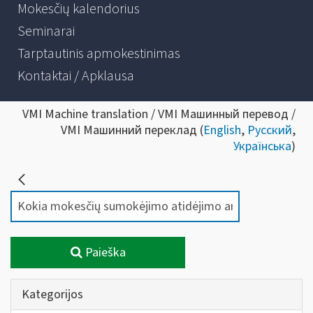
Mokesčių kalendorius
Seminarai
Tarptautinis apmokestinimas
Kontaktai / Apklausa
VMI Machine translation / VMI Машинный перевод /
VMI Машинний переклад (
English
,
Русский
,
Українська
)
Paieška
Kategorijos