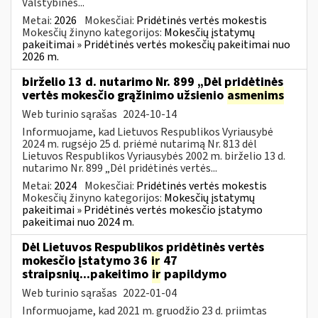
Valstybinės...
Metai:
2026
Mokesčiai:
Pridėtinės vertės mokestis
Mokesčių žinyno kategorijos:
Mokesčių įstatymų
pakeitimai » Pridėtinės vertės mokesčių pakeitimai nuo
2026 m.
birželio 13 d. nutarimo Nr. 899 „Dėl pridėtinės
vertės mokesčio grąžinimo užsienio
asmenims
Web turinio sąrašas
2024-10-14
Informuojame, kad Lietuvos Respublikos Vyriausybė
2024 m. rugsėjo 25 d. priėmė nutarimą Nr. 813 dėl
Lietuvos Respublikos Vyriausybės 2002 m. birželio 13 d.
nutarimo Nr. 899 „Dėl pridėtinės vertės...
Metai:
2024
Mokesčiai:
Pridėtinės vertės mokestis
Mokesčių žinyno kategorijos:
Mokesčių įstatymų
pakeitimai » Pridėtinės vertės mokesčio įstatymo
pakeitimai nuo 2024 m.
Dėl Lietuvos Respublikos pridėtinės vertės
mokesčio įstatymo 36
ir
47
straipsnių...pakeitimo
ir
papildymo
Web turinio sąrašas
2022-01-04
Informuojame, kad 2021 m. gruodžio 23 d. priimtas