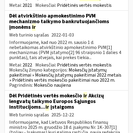
Metai:
2021
Mokesčiai:
Pridėtinės vertės mokestis
Dėl atvirkštinio apmokestinimo PVM
mechanizmo taikymo bankrutuojančioms
įmonėms
ir
Web turinio sąrašas
2022-01-03
Informuojame, kad nuo 2022 m. sausio 1 d.
nebetaikomas atvirkštinio apmokestinimo PVM[1]
mechanizmas (PVM įstatymo[2] 96 straipsnio 1 dalies 4
punktas), tais atvejais, kai prekes tiekia...
Metai:
2022
Mokesčiai:
Pridėtinės vertės mokestis
Mokesčių žinyno kategorijos:
Mokesčių įstatymų
pakeitimai » Mokesčių įstatymų pakeitimai 2022 metais
» Pridėtinės vertės mokesčio pakeitimai nuo 2022 m.
Pagrindinis:
Mokesčio naujiena
Dėl Pridėtinės vertės mokesčio
ir
Akcizų
lengvatų taikymo Europos Sąjungos
institucijoms...
ir
įstaigoms
Web turinio sąrašas
2025-12-22
Informuojame, kad Lietuvos Respublikos finansų
ministro 2025 m. gruodžio 18 d. įsakymu Nr. 1K-307[1]
(toliau - Įsakymas) kurį galima rasti čia, nauja redakcija