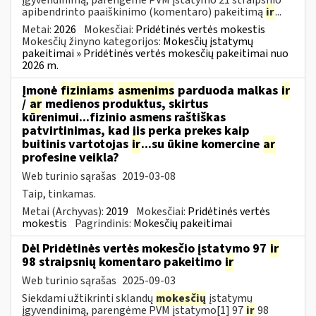
apibendrinto paaiškinimo (komentaro) pakeitimą
ir
...
Metai:
2026
Mokesčiai:
Pridėtinės vertės mokestis
Mokesčių žinyno kategorijos:
Mokesčių įstatymų
pakeitimai » Pridėtinės vertės mokesčių pakeitimai nuo
2026 m.
Įmonė
fiziniams
asmenims
parduoda malkas
ir
/
ar
medienos produktus, skirtus
kūrenimui...fizinio asmens raštiškas
patvirtinimas, kad jis perka prekes kaip
buitinis vartotojas
ir
...su ūkine komercine
ar
profesine veikla?
Web turinio sąrašas
2019-03-08
Taip, tinkamas.
Metai (Archyvas):
2019
Mokesčiai:
Pridėtinės vertės
mokestis
Pagrindinis:
Mokesčių pakeitimai
Dėl Pridėtinės vertės mokesčio įstatymo 97
ir
98 straipsnių komentaro pakeitimo
ir
Web turinio sąrašas
2025-09-03
Siekdami užtikrinti sklandų
mokesčių
įstatymų
įgyvendinimą, parengėme PVM įstatymo[1] 97
ir
98