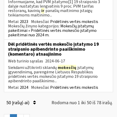
Informuojame, kad PVM įstatymo[1] 19 straipsnio 3
dalyje nustatytas lengvatinis 9 proc. PVM tarifas
restoranų, kavinių
ir
panašių maitinimo įstaigų
teikiamoms maitinimo...
Metai:
2023
Mokesčiai:
Pridėtinės vertės mokestis
Mokesčių žinyno kategorijos:
Mokesčių įstatymų
pakeitimai » Pridėtinės vertės mokesčio įstatymo
pakeitimai nuo 2024 m.
Dėl pridėtinės vertės mokesčio įstatymo 19
straipsnio apibendrinto paaiškinimo
(komentaro) atnaujinimo
Web turinio sąrašas
2024-06-17
Siekdami užtikrinti sklandų
mokesčių
įstatymų
įgyvendinimą, parengėme Lietuvos Respublikos
pridėtinės vertės mokesčio įstatymo 19 straipsnio
apibendrinto paaiškinimo...
Metai:
2024
Mokesčiai:
Pridėtinės vertės mokestis
50 Įrašų(-ai)
Rodoma nuo 1 iki 50 iš 78 irašų.