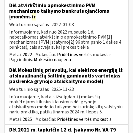
Dėl atvirkštinio apmokestinimo PVM
mechanizmo taikymo bankrutuojančioms
įmonėms
ir
Web turinio sąrašas
2022-01-03
Informuojame, kad nuo 2022 m. sausio 1 d.
nebetaikomas atvirkštinio apmokestinimo PVM[1]
mechanizmas (PVM įstatymo[2] 96 straipsnio 1 dalies 4
punktas), tais atvejais, kai prekes tiekia...
Metai:
2022
Mokesčiai:
Pridėtinės vertės mokestis
Pagrindinis:
Mokesčio naujiena
Dėl Mokestinių prievolių, kai elektros energiją iš
atsinaujinančių šaltinių gaminantis vartotojas
pasirenka grynojo atsiskaitymo modelį
Web turinio sąrašas
2025-11-28
Informuojame, kad atsižvelgdami į mokesčių
mokėtojams kilusius klausimus dėl grynojo
atsiskaitymo modelio taikymo bei surinkę kitų valstybių
narių praktiką, patikslinamas 2024 m. liepos 5...
Metai:
2025
Mokesčiai:
Pridėtinės vertės mokestis
Dėl 2021 m. lapkričio 12 d. įsakymo Nr. VA-79