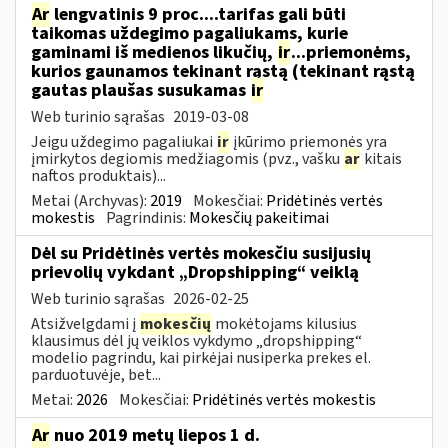
Ar
lengvatinis 9 proc....tarifas gali būti
taikomas uždegimo pagaliukams, kurie
gaminami iš medienos likučių,
ir
...priemonėms,
kurios gaunamos tekinant rąstą (tekinant rąstą
gautas plaušas susukamas
ir
Web turinio sąrašas
2019-03-08
Jeigu uždegimo pagaliukai
ir
įkūrimo priemonės yra
įmirkytos degiomis medžiagomis (pvz., vašku
ar
kitais
naftos produktais)...
Metai (Archyvas):
2019
Mokesčiai:
Pridėtinės vertės
mokestis
Pagrindinis:
Mokesčių pakeitimai
Dėl su Pridėtinės vertės mokesčiu susijusių
prievolių vykdant „Dropshipping“ veiklą
Web turinio sąrašas
2026-02-25
Atsižvelgdami į
mokesčių
mokėtojams kilusius
klausimus dėl jų veiklos vykdymo „dropshipping“
modelio pagrindu, kai pirkėjai nusiperka prekes el.
parduotuvėje, bet...
Metai:
2026
Mokesčiai:
Pridėtinės vertės mokestis
Ar
nuo 2019 metų liepos 1 d.