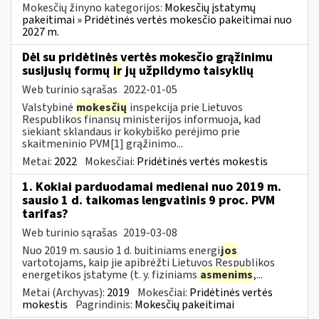
Mokesčių žinyno kategorijos:
Mokesčių įstatymų
pakeitimai » Pridėtinės vertės mokesčio pakeitimai nuo
2027 m.
Dėl su pridėtinės vertės mokesčio grąžinimu
susijusių formų
ir
jų užpildymo taisyklių
Web turinio sąrašas
2022-01-05
Valstybinė
mokesčių
inspekcija prie Lietuvos
Respublikos finansų ministerijos informuoja, kad
siekiant sklandaus ir kokybiško perėjimo prie
skaitmeninio PVM[1] grąžinimo...
Metai:
2022
Mokesčiai:
Pridėtinės vertės mokestis
1. Kokiai parduodamai medienai nuo 2019 m.
sausio 1 d. taikomas lengvatinis 9 proc. PVM
tarifas?
Web turinio sąrašas
2019-03-08
Nuo 2019 m. sausio 1 d. buitiniams energi
jos
vartotojams, kaip jie apibrėžti Lietuvos Respublikos
energetikos įstatyme (t. y. fiziniams
asmenims
,...
Metai (Archyvas):
2019
Mokesčiai:
Pridėtinės vertės
mokestis
Pagrindinis:
Mokesčių pakeitimai