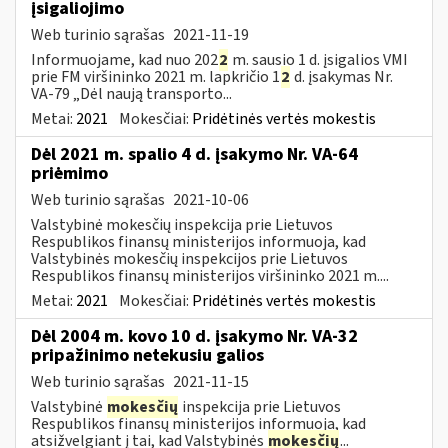
įsigaliojimo
Web turinio sąrašas
2021-11-19
Informuojame, kad nuo 202
2
m. sausio 1 d. įsigalios VMI
prie FM viršininko 2021 m. lapkričio 1
2
d. įsakymas Nr.
VA-79 „Dėl naują transporto...
Metai:
2021
Mokesčiai:
Pridėtinės vertės mokestis
Dėl 2021 m. spalio 4 d. įsakymo Nr. VA-64
priėmimo
Web turinio sąrašas
2021-10-06
Valstybinė mokesčių inspekcija prie Lietuvos
Respublikos finansų ministerijos informuoja, kad
Valstybinės mokesčių inspekcijos prie Lietuvos
Respublikos finansų ministerijos viršininko 2021 m....
Metai:
2021
Mokesčiai:
Pridėtinės vertės mokestis
Dėl 2004 m. kovo 10 d. įsakymo Nr. VA-32
pripažinimo netekusiu galios
Web turinio sąrašas
2021-11-15
Valstybinė
mokesčių
inspekcija prie Lietuvos
Respublikos finansų ministerijos informuoja, kad
atsižvelgiant į tai, kad Valstybinės
mokesčių
...