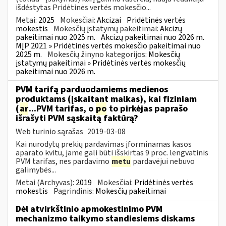
išdėstytas Pridėtinės vertės mokesčio...
Metai:
2025
Mokesčiai:
Akcizai
Pridėtinės vertės
mokestis
Mokesčių įstatymų pakeitimai:
Akcizų
pakeitimai nuo 2025 m.
Akcizų pakeitimai nuo 2026 m.
MĮP 2021 » Pridėtinės vertės mokesčio pakeitimai nuo
2025 m.
Mokesčių žinyno kategorijos:
Mokesčių
įstatymų pakeitimai » Pridėtinės vertės mokesčių
pakeitimai nuo 2026 m.
PVM tarifą parduodamiems medienos
produktams (įskaitant malkas), kai fiziniam
(
ar
...PVM tarifas, o
po
to pirkėjas paprašo
išrašyti PVM sąskaitą faktūrą?
Web turinio sąrašas
2019-03-08
Kai nurodytų prekių pardavimas įforminamas kasos
aparato kvitu, jame gali būti išskirtas 9 proc. lengvatinis
PVM tarifas, nes pardavimo
metu
pardavėjui nebuvo
galimybės...
Metai (Archyvas):
2019
Mokesčiai:
Pridėtinės vertės
mokestis
Pagrindinis:
Mokesčių pakeitimai
Dėl atvirkštinio apmokestinimo PVM
mechanizmo taikymo standiesiems diskams