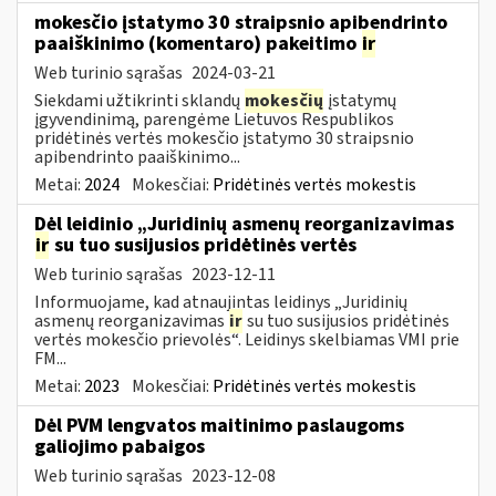
mokesčio įstatymo 30 straipsnio apibendrinto
paaiškinimo (komentaro) pakeitimo
ir
Web turinio sąrašas
2024-03-21
Siekdami užtikrinti sklandų
mokesčių
įstatymų
įgyvendinimą, parengėme Lietuvos Respublikos
pridėtinės vertės mokesčio įstatymo 30 straipsnio
apibendrinto paaiškinimo...
Metai:
2024
Mokesčiai:
Pridėtinės vertės mokestis
Dėl leidinio „Juridinių asmenų reorganizavimas
ir
su tuo susijusios pridėtinės vertės
Web turinio sąrašas
2023-12-11
Informuojame, kad atnaujintas leidinys „Juridinių
asmenų reorganizavimas
ir
su tuo susijusios pridėtinės
vertės mokesčio prievolės“. Leidinys skelbiamas VMI prie
FM...
Metai:
2023
Mokesčiai:
Pridėtinės vertės mokestis
Dėl PVM lengvatos maitinimo paslaugoms
galiojimo pabaigos
Web turinio sąrašas
2023-12-08