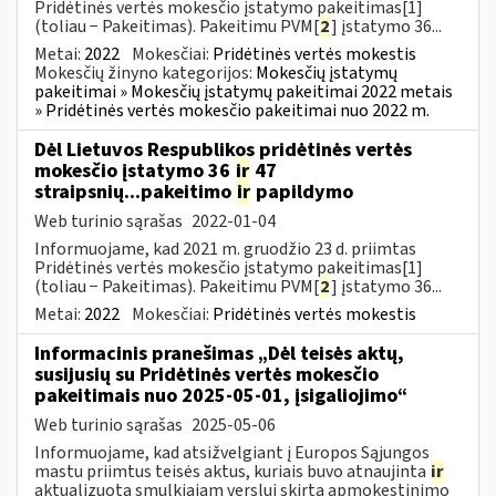
Pridėtinės vertės mokesčio įstatymo pakeitimas[1]
(toliau − Pakeitimas). Pakeitimu PVM[
2
] įstatymo 36...
Metai:
2022
Mokesčiai:
Pridėtinės vertės mokestis
Mokesčių žinyno kategorijos:
Mokesčių įstatymų
pakeitimai » Mokesčių įstatymų pakeitimai 2022 metais
» Pridėtinės vertės mokesčio pakeitimai nuo 2022 m.
Dėl Lietuvos Respublikos pridėtinės vertės
mokesčio įstatymo 36
ir
47
straipsnių...pakeitimo
ir
papildymo
Web turinio sąrašas
2022-01-04
Informuojame, kad 2021 m. gruodžio 23 d. priimtas
Pridėtinės vertės mokesčio įstatymo pakeitimas[1]
(toliau − Pakeitimas). Pakeitimu PVM[
2
] įstatymo 36...
Metai:
2022
Mokesčiai:
Pridėtinės vertės mokestis
Informacinis pranešimas „Dėl teisės aktų,
susijusių su Pridėtinės vertės mokesčio
pakeitimais nuo 2025-05-01, įsigaliojimo“
Web turinio sąrašas
2025-05-06
Informuojame, kad atsižvelgiant į Europos Sąjungos
mastu priimtus teisės aktus, kuriais buvo atnaujinta
ir
aktualizuota smulkiajam verslui skirta apmokestinimo