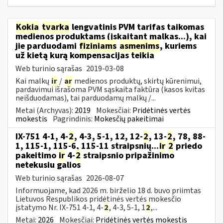
Kokia
tvarka
lengvatinis PVM tarifas taikomas
medienos produktams (įskaitant malkas...), kai
jie parduodami
fiziniams
asmenims
, kuriems
už kietą kurą kompensacijas teikia
Web turinio sąrašas
2019-03-08
Kai malkų
ir
/
ar
medienos produktų, skirtų kūrenimui,
pardavimui išrašoma PVM sąskaita faktūra (kasos kvitas
neišduodamas), tai parduodamų malkų /...
Metai (Archyvas):
2019
Mokesčiai:
Pridėtinės vertės
mokestis
Pagrindinis:
Mokesčių pakeitimai
IX-751 4-1, 4-
2
, 4-3, 5-1, 12, 12-
2
, 13-
2
, 78, 88-
1, 115-1, 115-6, 115-11 straipsnių...
ir
2
priedo
pakeitimo
ir
4-
2
straipsnio pripažinimo
netekusiu galios
Web turinio sąrašas
2026-08-07
Informuojame, kad 2026 m. birželio 18 d. buvo priimtas
Lietuvos Respublikos pridėtinės vertės mokesčio
įstatymo Nr. IX-751 4-1, 4-
2
, 4-3, 5-1, 1
2
,...
Metai:
2026
Mokesčiai:
Pridėtinės vertės mokestis