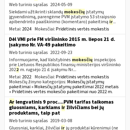
Web turinio sąrašas
2024-05-09
Siekdami užtikrinti sklandų
mokesčių
įstatymų
įgyvendinimą, parengėme PVM įstatymo 53 straipsnio
apibendrinto paaiškinimo (komentaro) pakeitimą
ir
...
Metai:
2024
Mokesčiai:
Pridėtinės vertės mokestis
Dėl VMI prie FM viršininko 2015 m. liepos 21 d.
įsakymo Nr. VA-49 pakeitimo
Web turinio sąrašas
2022-09-23
Informuojame, kad Valstybinės
mokesčių
inspekcijos
prie Lietuvos Respublikos finansų ministerijos viršininko
202
2
m. rugsėjo 21 d. įsakymu Nr....
Metai:
2022
Mokesčiai:
Pridėtinės vertės mokestis
Mokesčių žinyno kategorijos:
Mokesčių įstatymų
pakeitimai » Mokesčių įstatymų pakeitimai 2022 metais
» Pridėtinės vertės mokesčio pakeitimai nuo 2022 m.
Ar
lengvatinis 9 proc....PVM tarifas taikomas
gluosniams, karklams
ir
žilvičiams bei jų
produktams, taip pat
Web turinio sąrašas
2019-03-08
Gluosniai, karklai, žilvičiai
ir
jų produktai kūrenimui (ne