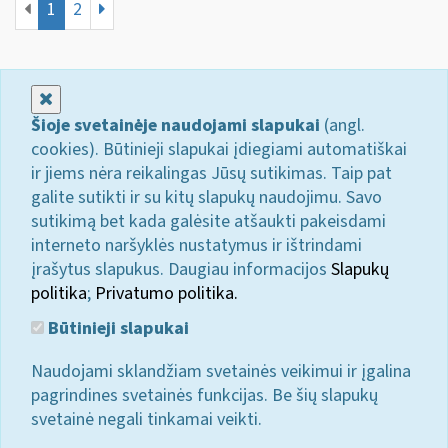
1
2
Uždaryti
Šioje svetainėje naudojami slapukai
(angl.
cookies). Būtinieji slapukai įdiegiami automatiškai
ir jiems nėra reikalingas Jūsų sutikimas. Taip pat
galite sutikti ir su kitų slapukų naudojimu. Savo
sutikimą bet kada galėsite atšaukti pakeisdami
interneto naršyklės nustatymus ir ištrindami
įrašytus slapukus. Daugiau informacijos
Slapukų
politika
;
Privatumo politika.
Būtinieji slapukai
Naudojami sklandžiam svetainės veikimui ir įgalina
pagrindines svetainės funkcijas. Be šių slapukų
svetainė negali tinkamai veikti.