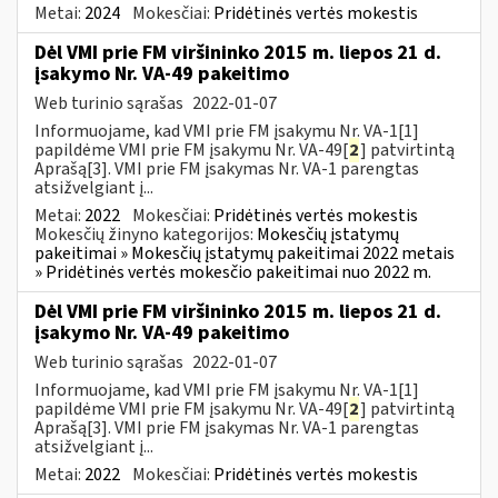
Metai:
2024
Mokesčiai:
Pridėtinės vertės mokestis
Dėl VMI prie FM viršininko 2015 m. liepos 21 d.
įsakymo Nr. VA-49 pakeitimo
Web turinio sąrašas
2022-01-07
Informuojame, kad VMI prie FM įsakymu Nr. VA-1[1]
papildėme VMI prie FM įsakymu Nr. VA-49[
2
] patvirtintą
Aprašą[3]. VMI prie FM įsakymas Nr. VA-1 parengtas
atsižvelgiant į...
Metai:
2022
Mokesčiai:
Pridėtinės vertės mokestis
Mokesčių žinyno kategorijos:
Mokesčių įstatymų
pakeitimai » Mokesčių įstatymų pakeitimai 2022 metais
» Pridėtinės vertės mokesčio pakeitimai nuo 2022 m.
Dėl VMI prie FM viršininko 2015 m. liepos 21 d.
įsakymo Nr. VA-49 pakeitimo
Web turinio sąrašas
2022-01-07
Informuojame, kad VMI prie FM įsakymu Nr. VA-1[1]
papildėme VMI prie FM įsakymu Nr. VA-49[
2
] patvirtintą
Aprašą[3]. VMI prie FM įsakymas Nr. VA-1 parengtas
atsižvelgiant į...
Metai:
2022
Mokesčiai:
Pridėtinės vertės mokestis