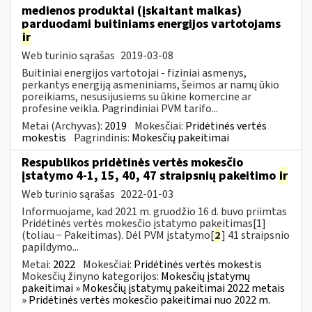
medienos produktai (įskaitant malkas)
parduodami buitiniams energijos vartotojams
ir
Web turinio sąrašas
2019-03-08
Buitiniai energijos vartotojai - fiziniai asmenys,
perkantys energiją asmeniniams, šeimos ar namų ūkio
poreikiams, nesusijusiems su ūkine komercine ar
profesine veikla. Pagrindiniai PVM tarifo...
Metai (Archyvas):
2019
Mokesčiai:
Pridėtinės vertės
mokestis
Pagrindinis:
Mokesčių pakeitimai
Respublikos pridėtinės vertės mokesčio
įstatymo 4-1, 15, 40, 47 straipsnių pakeitimo
ir
Web turinio sąrašas
2022-01-03
Informuojame, kad 2021 m. gruodžio 16 d. buvo priimtas
Pridėtinės vertės mokesčio įstatymo pakeitimas[1]
(toliau − Pakeitimas). Dėl PVM įstatymo[
2
] 41 straipsnio
papildymo...
Metai:
2022
Mokesčiai:
Pridėtinės vertės mokestis
Mokesčių žinyno kategorijos:
Mokesčių įstatymų
pakeitimai » Mokesčių įstatymų pakeitimai 2022 metais
» Pridėtinės vertės mokesčio pakeitimai nuo 2022 m.