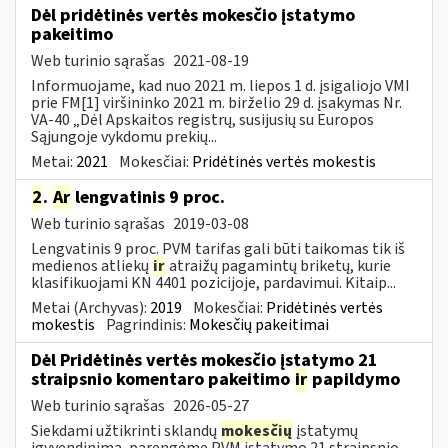
Dėl pridėtinės vertės mokesčio įstatymo
pakeitimo
Web turinio sąrašas
2021-08-19
Informuojame, kad nuo 2021 m. liepos 1 d. įsigaliojo VMI
prie FM[1] viršininko 2021 m. birželio 29 d. įsakymas Nr.
VA-40 „Dėl Apskaitos registrų, susijusių su Europos
Sąjungoje vykdomu prekių...
Metai:
2021
Mokesčiai:
Pridėtinės vertės mokestis
2
.
Ar
lengvatinis 9 proc.
Web turinio sąrašas
2019-03-08
Lengvatinis 9 proc. PVM tarifas gali būti taikomas tik iš
medienos atliekų
ir
atraižų pagamintų briketų, kurie
klasifikuojami KN 4401 pozicijoje, pardavimui. Kitaip...
Metai (Archyvas):
2019
Mokesčiai:
Pridėtinės vertės
mokestis
Pagrindinis:
Mokesčių pakeitimai
Dėl Pridėtinės vertės mokesčio įstatymo 21
straipsnio komentaro pakeitimo
ir
papildymo
Web turinio sąrašas
2026-05-27
Siekdami užtikrinti sklandų
mokesčių
įstatymų
įgyvendinimą, parengėme PVM įstatymo 21 straipsnio