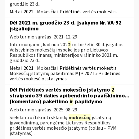
gruodžio 23 d....
Metai:
2022
Mokesčiai:
Pridėtinės vertės mokestis
Dėl 2021 m. gruodžio 23 d. Įsakymo Nr. VA-92
įsigaliojimo
Web turinio sąrašas
2021-12-29
Informuojame, kad nuo 202
2
m. birželio 30 d. įsigalios
Valstybinės mokesčių inspekcijos prie Lietuvos
Respublikos finansų ministerijos viršininko 2021 m.
gruodžio 23 d....
Metai:
2021
Mokesčiai:
Pridėtinės vertės mokestis
Mokesčių įstatymų pakeitimai:
MĮP 2021 » Pridėtines
vertės mokesčio įstatymas
Dėl Pridėtinės vertės mokesčio įstatymo
2
straipsnio 39 dalies apibendrinto paaiškinimo...
(komentaro) pakeitimo
ir
papildymo
Web turinio sąrašas
2025-08-29
Siekdami užtikrinti sklandų
mokesčių
įstatymų
įgyvendinimą, parengėme Lietuvos Respublikos
pridėtinės vertės mokesčio įstatymo (toliau – PVM
įstatymas)...