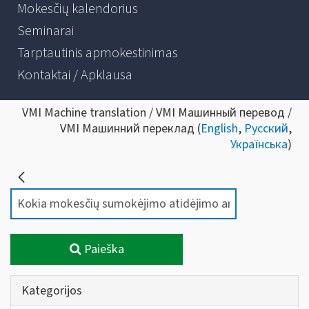
Mokesčių kalendorius
Seminarai
Tarptautinis apmokestinimas
Kontaktai / Apklausa
VMI Machine translation / VMI Машинный перевод /
VMI Машинний переклад (
English
,
Русский
,
Українська
)
Paieška
Kategorijos