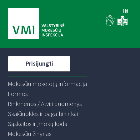
Prisijungti
Mokesčių mokėtojų informacija
Formos
Rinkmenos / Atviri duomenys
Skaičiuoklės ir pagalbininkai
Sąskaitos ir įmokų kodai
Mokesčių žinynas