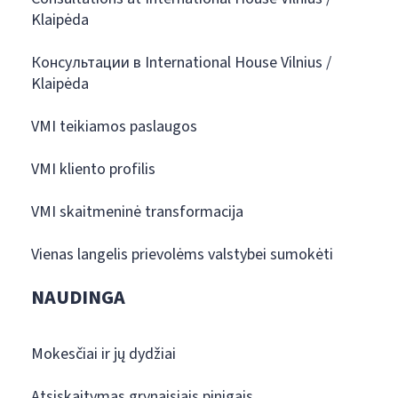
Klaipėda
Консультации в International House Vilnius /
Klaipėda
VMI teikiamos paslaugos
VMI kliento profilis
VMI skaitmeninė transformacija
Vienas langelis prievolėms valstybei sumokėti
NAUDINGA
Mokesčiai ir jų dydžiai
Atsiskaitymas grynaisiais pinigais