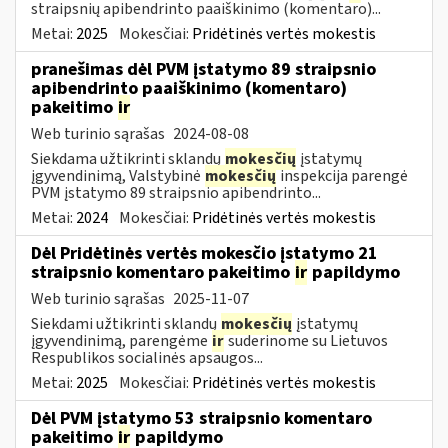
straipsnių apibendrinto paaiškinimo (komentaro)...
Metai:
2025
Mokesčiai:
Pridėtinės vertės mokestis
pranešimas dėl PVM įstatymo 89 straipsnio
apibendrinto paaiškinimo (komentaro)
pakeitimo
ir
Web turinio sąrašas
2024-08-08
Siekdama užtikrinti sklandų
mokesčių
įstatymų
įgyvendinimą, Valstybinė
mokesčių
inspekcija parengė
PVM įstatymo 89 straipsnio apibendrinto...
Metai:
2024
Mokesčiai:
Pridėtinės vertės mokestis
Dėl Pridėtinės vertės mokesčio įstatymo 21
straipsnio komentaro pakeitimo
ir
papildymo
Web turinio sąrašas
2025-11-07
Siekdami užtikrinti sklandų
mokesčių
įstatymų
įgyvendinimą, parengėme
ir
suderinome su Lietuvos
Respublikos socialinės apsaugos...
Metai:
2025
Mokesčiai:
Pridėtinės vertės mokestis
Dėl PVM įstatymo 53 straipsnio komentaro
pakeitimo
ir
papildymo