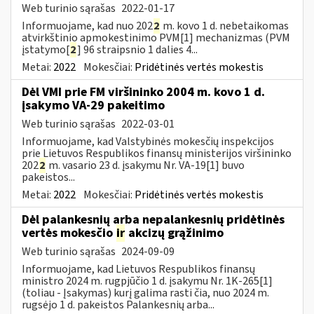
Web turinio sąrašas
2022-01-17
Informuojame, kad nuo 202
2
m. kovo 1 d. nebetaikomas
atvirkštinio apmokestinimo PVM[1] mechanizmas (PVM
įstatymo[
2
] 96 straipsnio 1 dalies 4...
Metai:
2022
Mokesčiai:
Pridėtinės vertės mokestis
Dėl VMI prie FM viršininko 2004 m. kovo 1 d.
įsakymo VA-29 pakeitimo
Web turinio sąrašas
2022-03-01
Informuojame, kad Valstybinės mokesčių inspekcijos
prie Lietuvos Respublikos finansų ministerijos viršininko
202
2
m. vasario 23 d. įsakymu Nr. VA-19[1] buvo
pakeistos...
Metai:
2022
Mokesčiai:
Pridėtinės vertės mokestis
Dėl palankesnių arba nepalankesnių pridėtinės
vertės mokesčio
ir
akcizų grąžinimo
Web turinio sąrašas
2024-09-09
Informuojame, kad Lietuvos Respublikos finansų
ministro 2024 m. rugpjūčio 1 d. įsakymu Nr. 1K-265[1]
(toliau - Įsakymas) kurį galima rasti čia, nuo 2024 m.
rugsėjo 1 d. pakeistos Palankesnių arba...