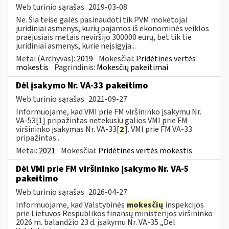
Web turinio sąrašas
2019-03-08
Ne. Šia teise galės pasinaudoti tik PVM mokėtojai
juridiniai asmenys, kurių pajamos iš ekonominės veiklos
praėjusiais metais neviršijo 300000 eurų, bet tik tie
juridiniai asmenys, kurie neįsigyja...
Metai (Archyvas):
2019
Mokesčiai:
Pridėtinės vertės
mokestis
Pagrindinis:
Mokesčių pakeitimai
Dėl įsakymo Nr. VA-33 pakeitimo
Web turinio sąrašas
2021-09-27
Informuojame, kad VMI prie FM viršininko įsakymu Nr.
VA-53[1] pripažintas netekusiu galios VMI prie FM
viršininko įsakymas Nr. VA-33[
2
]. VMI prie FM VA-33
pripažintas...
Metai:
2021
Mokesčiai:
Pridėtinės vertės mokestis
Dėl VMI prie FM viršininko įsakymo Nr. VA-5
pakeitimo
Web turinio sąrašas
2026-04-27
Informuojame, kad Valstybinės
mokesčių
inspekcijos
prie Lietuvos Respublikos finansų ministerijos viršininko
2026 m. balandžio 23 d. įsakymu Nr. VA-35 „Dėl