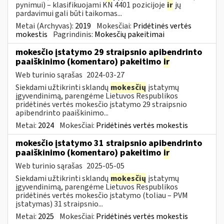
pynimui) – klasifikuojami KN 4401 pozicijoje
ir
jų
pardavimui gali būti taikomas...
Metai (Archyvas):
2019
Mokesčiai:
Pridėtinės vertės
mokestis
Pagrindinis:
Mokesčių pakeitimai
mokesčio įstatymo 29 straipsnio apibendrinto
paaiškinimo (komentaro) pakeitimo
ir
Web turinio sąrašas
2024-03-27
Siekdami užtikrinti sklandų
mokesčių
įstatymų
įgyvendinimą, parengėme Lietuvos Respublikos
pridėtinės vertės mokesčio įstatymo 29 straipsnio
apibendrinto paaiškinimo...
Metai:
2024
Mokesčiai:
Pridėtinės vertės mokestis
mokesčio įstatymo 31 straipsnio apibendrinto
paaiškinimo (komentaro) pakeitimo
ir
Web turinio sąrašas
2025-05-05
Siekdami užtikrinti sklandų
mokesčių
įstatymų
įgyvendinimą, parengėme Lietuvos Respublikos
pridėtinės vertės mokesčio įstatymo (toliau – PVM
įstatymas) 31 straipsnio...
Metai:
2025
Mokesčiai:
Pridėtinės vertės mokestis