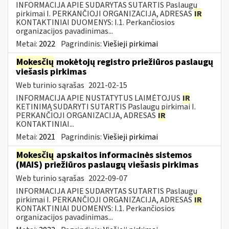
INFORMACIJA APIE SUDARYTAS SUTARTIS Paslaugų
pirkimai I. PERKANČIOJI ORGANIZACIJA, ADRESAS
IR
KONTAKTINIAI DUOMENYS: I.1. Perkančiosios
organizacijos pavadinimas...
Metai:
2022
Pagrindinis:
Viešieji pirkimai
Mokesčių
mokėtojų registro priežiūros paslaugų
viešasis pirkimas
Web turinio sąrašas
2021-02-15
INFORMACIJA APIE NUSTATYTUS LAIMĖTOJUS
IR
KETINIMĄ SUDARYTI SUTARTIS Paslaugų pirkimai I.
PERKANČIOJI ORGANIZACIJA, ADRESAS
IR
KONTAKTINIAI...
Metai:
2021
Pagrindinis:
Viešieji pirkimai
Mokesčių
apskaitos informacinės sistemos
(MAIS) priežiūros paslaugų viešasis pirkimas
Web turinio sąrašas
2022-09-07
INFORMACIJA APIE SUDARYTAS SUTARTIS Paslaugų
pirkimai I. PERKANČIOJI ORGANIZACIJA, ADRESAS
IR
KONTAKTINIAI DUOMENYS: I.1. Perkančiosios
organizacijos pavadinimas...