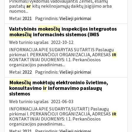
Pirkimas) vykdomas vadovaujantis Žemės, esamų
pastatų
ar
kitų nekilnojamųjų daiktų įsigijimo arba
nuomos...
Metai:
2021
Pagrindinis:
Viešieji pirkimai
Valstybinės
mokesčių
inspekcijos integruotos
mokesčių
informacinės sistemos (IMIS
Web turinio sąrašas
2022-10-12
INFORMACIJA APIE SUDARYTAS SUTARTIS Paslaugų
pirkimai I. PERKANČIOJI ORGANIZACIJA, ADRESAS
IR
KONTAKTINIAI DUOMENYS: I.1. Perkančiosios
organizacijos pavadinimas...
Metai:
2022
Pagrindinis:
Viešieji pirkimai
Mokesčių
mokėtojų elektroninio švietimo,
konsultavimo
ir
informavimo paslaugų
sistemos
Web turinio sąrašas
2021-06-03
INFORMACIJA APIE SUDARYTĄ SUTARTĮ Paslaugų
pirkimai I. PERKANČIOJI ORGANIZACIJA, ADRESAS
IR
KONTAKTINIAI DUOMENYS: I.1. Perkančiosios
organizacijos pavadinimas...
Metai:
2021
Pagrindinis:
Viešieji pirkimai