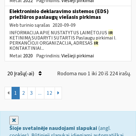
Metai:
2022
Pagrindinis:
Viešieji pirkimai
Elektroninio deklaravimo sistemos (EDS)
priežiūros paslaugų viešasis pirkimas
Web turinio sąrašas
2020-09-09
INFORMACIJA APIE NUSTATYTUS LAIMĖTOJUS
IR
KETINIMĄ SUDARYTI SUTARTIS Paslaugų pirkimai I.
PERKANČIOJI ORGANIZACIJA, ADRESAS
IR
KONTAKTINIAI...
Metai:
2020
Pagrindinis:
Viešieji pirkimai
20 Įrašų(-ai)
Rodoma nuo 1 iki 20 iš 224 irašų.
1
2
3
...
12
Uždaryti
Šioje svetainėje naudojami slapukai
(angl.
cookies). Būtinieji slapukai įdiegiami automatiškai