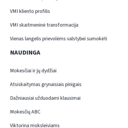
VMI kliento profilis
VMI skaitmeninė transformacija
Vienas langelis prievolėms valstybei sumokėti
NAUDINGA
Mokesčiai ir jų dydžiai
Atsiskaitymas grynaisiais pinigais
Dažniausiai užduodami klausimai
Mokesčių ABC
Viktorina moksleiviams