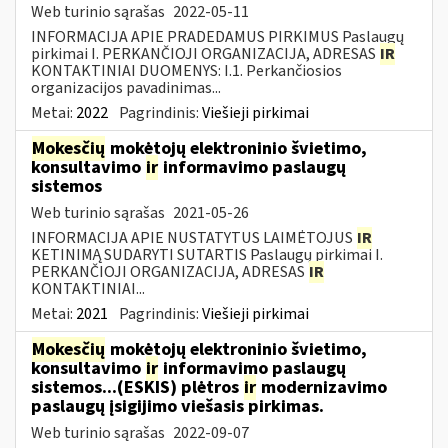
Web turinio sąrašas
2022-05-11
INFORMACIJA APIE PRADEDAMUS PIRKIMUS Paslaugų
pirkimai I. PERKANČIOJI ORGANIZACIJA, ADRESAS
IR
KONTAKTINIAI DUOMENYS: I.1. Perkančiosios
organizacijos pavadinimas...
Metai:
2022
Pagrindinis:
Viešieji pirkimai
Mokesčių
mokėtojų elektroninio švietimo,
konsultavimo
ir
informavimo paslaugų
sistemos
Web turinio sąrašas
2021-05-26
INFORMACIJA APIE NUSTATYTUS LAIMĖTOJUS
IR
KETINIMĄ SUDARYTI SUTARTIS Paslaugų pirkimai I.
PERKANČIOJI ORGANIZACIJA, ADRESAS
IR
KONTAKTINIAI...
Metai:
2021
Pagrindinis:
Viešieji pirkimai
Mokesčių
mokėtojų elektroninio švietimo,
konsultavimo
ir
informavimo paslaugų
sistemos...(ESKIS) plėtros
ir
modernizavimo
paslaugų įsigijimo viešasis pirkimas.
Web turinio sąrašas
2022-09-07