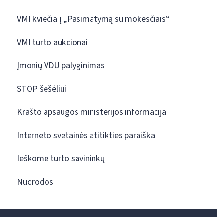
VMI kviečia į „Pasimatymą su mokesčiais“
VMI turto aukcionai
Įmonių VDU palyginimas
STOP šešėliui
Krašto apsaugos ministerijos informacija
Interneto svetainės atitikties paraiška
Ieškome turto savininkų
Nuorodos