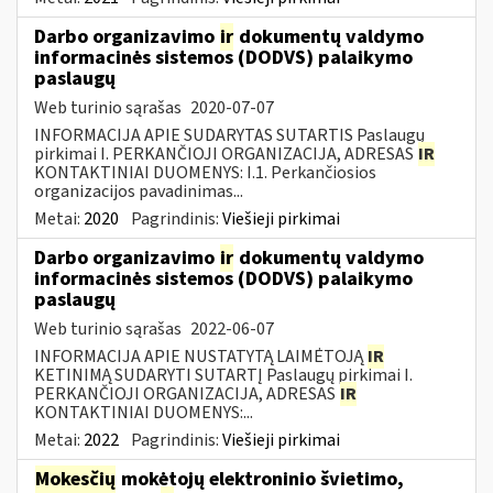
Darbo organizavimo
ir
dokumentų valdymo
informacinės sistemos (DODVS) palaikymo
paslaugų
Web turinio sąrašas
2020-07-07
INFORMACIJA APIE SUDARYTAS SUTARTIS Paslaugų
pirkimai I. PERKANČIOJI ORGANIZACIJA, ADRESAS
IR
KONTAKTINIAI DUOMENYS: I.1. Perkančiosios
organizacijos pavadinimas...
Metai:
2020
Pagrindinis:
Viešieji pirkimai
Darbo organizavimo
ir
dokumentų valdymo
informacinės sistemos (DODVS) palaikymo
paslaugų
Web turinio sąrašas
2022-06-07
INFORMACIJA APIE NUSTATYTĄ LAIMĖTOJĄ
IR
KETINIMĄ SUDARYTI SUTARTĮ Paslaugų pirkimai I.
PERKANČIOJI ORGANIZACIJA, ADRESAS
IR
KONTAKTINIAI DUOMENYS:...
Metai:
2022
Pagrindinis:
Viešieji pirkimai
Mokesčių
mokėtojų elektroninio švietimo,