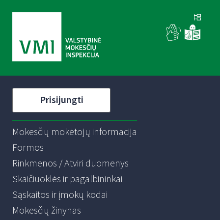
Prisijungti
Mokesčių mokėtojų informacija
Formos
Rinkmenos / Atviri duomenys
Skaičiuoklės ir pagalbininkai
Sąskaitos ir įmokų kodai
Mokesčių žinynas