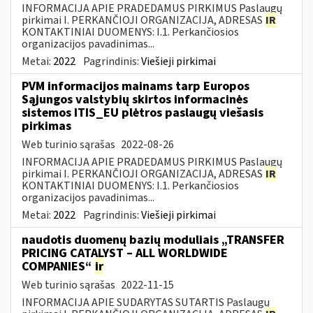
INFORMACIJA APIE PRADEDAMUS PIRKIMUS Paslaugų
pirkimai I. PERKANČIOJI ORGANIZACIJA, ADRESAS
IR
KONTAKTINIAI DUOMENYS: I.1. Perkančiosios
organizacijos pavadinimas...
Metai:
2022
Pagrindinis:
Viešieji pirkimai
PVM informacijos mainams tarp Europos
Sąjungos valstybių skirtos informacinės
sistemos ITIS_EU plėtros paslaugų viešasis
pirkimas
Web turinio sąrašas
2022-08-26
INFORMACIJA APIE PRADEDAMUS PIRKIMUS Paslaugų
pirkimai I. PERKANČIOJI ORGANIZACIJA, ADRESAS
IR
KONTAKTINIAI DUOMENYS: I.1. Perkančiosios
organizacijos pavadinimas...
Metai:
2022
Pagrindinis:
Viešieji pirkimai
naudotis duomenų bazių moduliais „TRANSFER
PRICING CATALYST – ALL WORLDWIDE
COMPANIES“
ir
Web turinio sąrašas
2022-11-15
INFORMACIJA APIE SUDARYTAS SUTARTIS Paslaugų