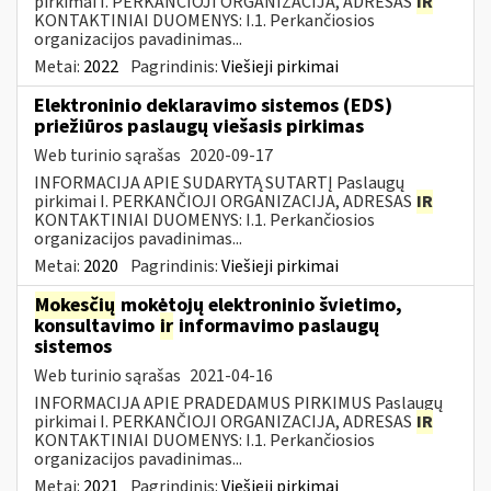
pirkimai I. PERKANČIOJI ORGANIZACIJA, ADRESAS
IR
KONTAKTINIAI DUOMENYS: I.1. Perkančiosios
organizacijos pavadinimas...
Metai:
2022
Pagrindinis:
Viešieji pirkimai
Elektroninio deklaravimo sistemos (EDS)
priežiūros paslaugų viešasis pirkimas
Web turinio sąrašas
2020-09-17
INFORMACIJA APIE SUDARYTĄ SUTARTĮ Paslaugų
pirkimai I. PERKANČIOJI ORGANIZACIJA, ADRESAS
IR
KONTAKTINIAI DUOMENYS: I.1. Perkančiosios
organizacijos pavadinimas...
Metai:
2020
Pagrindinis:
Viešieji pirkimai
Mokesčių
mokėtojų elektroninio švietimo,
konsultavimo
ir
informavimo paslaugų
sistemos
Web turinio sąrašas
2021-04-16
INFORMACIJA APIE PRADEDAMUS PIRKIMUS Paslaugų
pirkimai I. PERKANČIOJI ORGANIZACIJA, ADRESAS
IR
KONTAKTINIAI DUOMENYS: I.1. Perkančiosios
organizacijos pavadinimas...
Metai:
2021
Pagrindinis:
Viešieji pirkimai