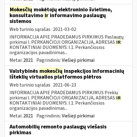
Mokesčių
mokėtojų elektroninio švietimo,
konsultavimo
ir
informavimo paslaugų
sistemos
Web turinio sąrašas
2021-03-02
INFORMACIJA APIE PRADEDAMUS PIRKIMUS Paslaugų
pirkimai I. PERKANČIOJI ORGANIZACIJA, ADRESAS
IR
KONTAKTINIAI DUOMENYS: I.1. Perkančiosios
organizacijos pavadinimas...
Metai:
2021
Pagrindinis:
Viešieji pirkimai
Valstybinės
mokesčių
inspekcijos informacinių
išteklių virtualios platformos plėtros
Web turinio sąrašas
2021-06-23
INFORMACIJA APIE PRADEDAMUS PIRKIMUS Prekių
pirkimai I. PERKANČIOJI ORGANIZACIJA, ADRESAS
IR
KONTAKTINIAI DUOMENYS: I.1. Perkančiosios
organizacijos pavadinimas...
Metai:
2021
Pagrindinis:
Viešieji pirkimai
Automobilių remonto paslaugų viešasis
pirkimas