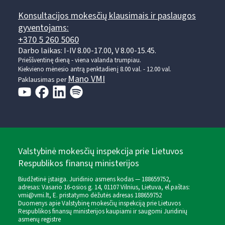
Konsultacijos mokesčių klausimais ir paslaugos
gyventojams:
+370 5 260 5060
Darbo laikas: I-IV 8.00-17.00, V 8.00-15.45.
Prieššventinę dieną - viena valanda trumpiau.
Kiekvieno mėnesio antrą penktadienį 8.00 val. - 12.00 val.
Mano VMI
Paklausimas per
Valstybinė mokesčių inspekcija prie Lietuvos
Respublikos finansų ministerijos
Biudžetinė įstaiga. Juridinio asmens kodas — 188659752,
adresas: Vasario 16-osios g. 14, 01107 Vilnius, Lietuva, el.paštas:
vmi@vmi.lt
, E. pristatymo dėžutės adresas 188659752
Duomenys apie Valstybinę mokesčių inspekciją prie Lietuvos
Respublikos finansų ministerijos kaupiami ir saugomi Juridinių
asmenų registre