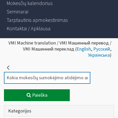
Mokesčių kalendorius
Seminarai
Tarptautinis apmokestinimas
Kontaktai / Apklausa
VMI Machine translation / VMI Машинный перевод /
VMI Машинний переклад (
English
,
Русский
,
Українська
)
Paieška
Kategorijos