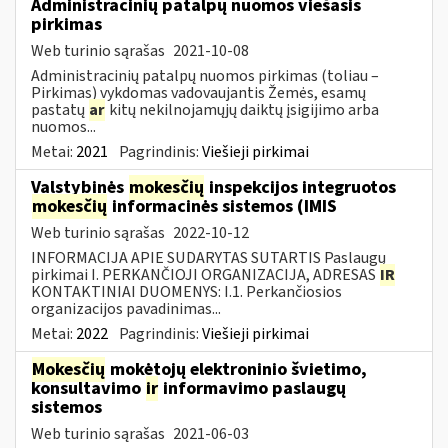
Administracinių patalpų nuomos viešasis
pirkimas
Web turinio sąrašas
2021-10-08
Administracinių patalpų nuomos pirkimas (toliau –
Pirkimas) vykdomas vadovaujantis Žemės, esamų
pastatų
ar
kitų nekilnojamųjų daiktų įsigijimo arba
nuomos...
Metai:
2021
Pagrindinis:
Viešieji pirkimai
Valstybinės
mokesčių
inspekcijos integruotos
mokesčių
informacinės sistemos (IMIS
Web turinio sąrašas
2022-10-12
INFORMACIJA APIE SUDARYTAS SUTARTIS Paslaugų
pirkimai I. PERKANČIOJI ORGANIZACIJA, ADRESAS
IR
KONTAKTINIAI DUOMENYS: I.1. Perkančiosios
organizacijos pavadinimas...
Metai:
2022
Pagrindinis:
Viešieji pirkimai
Mokesčių
mokėtojų elektroninio švietimo,
konsultavimo
ir
informavimo paslaugų
sistemos
Web turinio sąrašas
2021-06-03