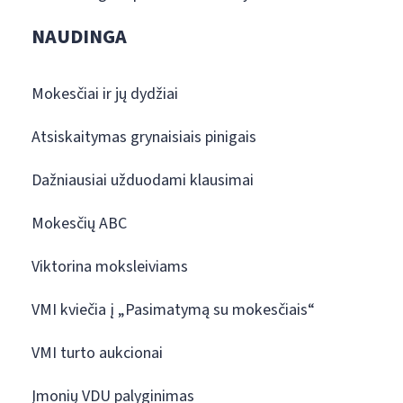
NAUDINGA
Mokesčiai ir jų dydžiai
Atsiskaitymas grynaisiais pinigais
Dažniausiai užduodami klausimai
Mokesčių ABC
Viktorina moksleiviams
VMI kviečia į „Pasimatymą su mokesčiais“
VMI turto aukcionai
Įmonių VDU palyginimas