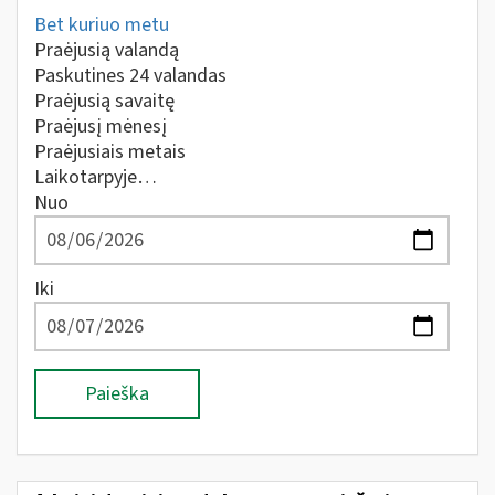
Bet kuriuo metu
Praėjusią valandą
Paskutines 24 valandas
Praėjusią savaitę
Praėjusį mėnesį
Praėjusiais metais
Laikotarpyje…
Nuo
Iki
Paieška