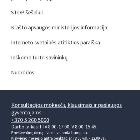
STOP šešėliui
Krašto apsaugos ministerijos informacija
Interneto svetainės atitikties paraiška
Ieškome turto savininkų
Nuorodos
Konsultacijos mokesčių klausimais ir paslaugos
gyventojams:
+370 5 260 5060
Darbo laikas: I-IV 8.00-17.00, V 8.00-15.45.
Prieššventinę dieną - viena valanda trumpiau.
Kiekvieno mėnesio antrą penktadienį 8.00 val. - 12.00 val.