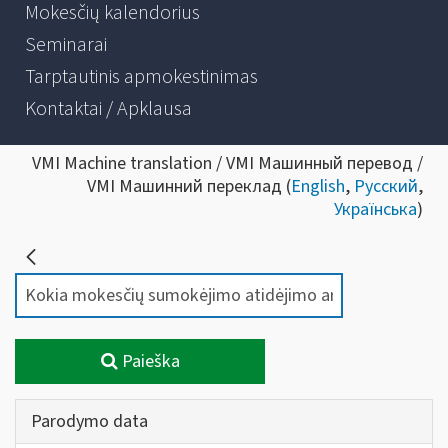
Mokesčių kalendorius
Seminarai
Tarptautinis apmokestinimas
Kontaktai / Apklausa
VMI Machine translation / VMI Машинный перевод /
VMI Машинний переклад (
English
,
Русский
,
Українська
)
Paieška
Parodymo data