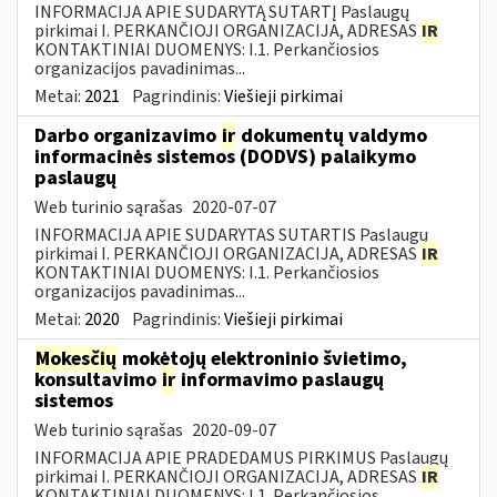
INFORMACIJA APIE SUDARYTĄ SUTARTĮ Paslaugų
pirkimai I. PERKANČIOJI ORGANIZACIJA, ADRESAS
IR
KONTAKTINIAI DUOMENYS: I.1. Perkančiosios
organizacijos pavadinimas...
Metai:
2021
Pagrindinis:
Viešieji pirkimai
Darbo organizavimo
ir
dokumentų valdymo
informacinės sistemos (DODVS) palaikymo
paslaugų
Web turinio sąrašas
2020-07-07
INFORMACIJA APIE SUDARYTAS SUTARTIS Paslaugų
pirkimai I. PERKANČIOJI ORGANIZACIJA, ADRESAS
IR
KONTAKTINIAI DUOMENYS: I.1. Perkančiosios
organizacijos pavadinimas...
Metai:
2020
Pagrindinis:
Viešieji pirkimai
Mokesčių
mokėtojų elektroninio švietimo,
konsultavimo
ir
informavimo paslaugų
sistemos
Web turinio sąrašas
2020-09-07
INFORMACIJA APIE PRADEDAMUS PIRKIMUS Paslaugų
pirkimai I. PERKANČIOJI ORGANIZACIJA, ADRESAS
IR
KONTAKTINIAI DUOMENYS: I.1. Perkančiosios