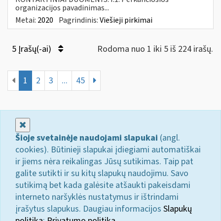
organizacijos pavadinimas...
Metai:
2020
Pagrindinis:
Viešieji pirkimai
5 Įrašų(-ai)
Rodoma nuo 1 iki 5 iš 224 irašų.
1
2
3
...
45
Uždaryti
Šioje svetainėje naudojami slapukai
(angl.
cookies). Būtinieji slapukai įdiegiami automatiškai
ir jiems nėra reikalingas Jūsų sutikimas. Taip pat
galite sutikti ir su kitų slapukų naudojimu. Savo
sutikimą bet kada galėsite atšaukti pakeisdami
interneto naršyklės nustatymus ir ištrindami
įrašytus slapukus. Daugiau informacijos
Slapukų
politika
;
Privatumo politika.