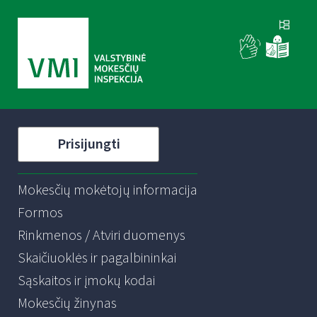
Prisijungti
Mokesčių mokėtojų informacija
Formos
Rinkmenos / Atviri duomenys
Skaičiuoklės ir pagalbininkai
Sąskaitos ir įmokų kodai
Mokesčių žinynas