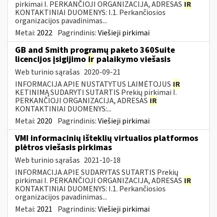
pirkimai I. PERKANČIOJI ORGANIZACIJA, ADRESAS
IR
KONTAKTINIAI DUOMENYS: I.1. Perkančiosios
organizacijos pavadinimas...
Metai:
2022
Pagrindinis:
Viešieji pirkimai
GB and Smith programų paketo 360Suite
licencijos įsigijimo
ir
palaikymo viešasis
Web turinio sąrašas
2020-09-21
INFORMACIJA APIE NUSTATYTUS LAIMĖTOJUS
IR
KETINIMĄ SUDARYTI SUTARTIS Prekių pirkimai I.
PERKANČIOJI ORGANIZACIJA, ADRESAS
IR
KONTAKTINIAI DUOMENYS:...
Metai:
2020
Pagrindinis:
Viešieji pirkimai
VMI informacinių išteklių virtualios platformos
plėtros viešasis pirkimas
Web turinio sąrašas
2021-10-18
INFORMACIJA APIE SUDARYTAS SUTARTIS Prekių
pirkimai I. PERKANČIOJI ORGANIZACIJA, ADRESAS
IR
KONTAKTINIAI DUOMENYS: I.1. Perkančiosios
organizacijos pavadinimas...
Metai:
2021
Pagrindinis:
Viešieji pirkimai