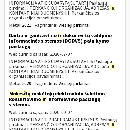
INFORMACIJA APIE SUDARYTĄ SUTARTĮ Paslaugų
pirkimai I. PERKANČIOJI ORGANIZACIJA, ADRESAS
IR
KONTAKTINIAI DUOMENYS: I.1. Perkančiosios
organizacijos pavadinimas...
Metai:
2021
Pagrindinis:
Viešieji pirkimai
Darbo organizavimo
ir
dokumentų valdymo
informacinės sistemos (DODVS) palaikymo
paslaugų
Web turinio sąrašas
2020-07-07
INFORMACIJA APIE SUDARYTAS SUTARTIS Paslaugų
pirkimai I. PERKANČIOJI ORGANIZACIJA, ADRESAS
IR
KONTAKTINIAI DUOMENYS: I.1. Perkančiosios
organizacijos pavadinimas...
Metai:
2020
Pagrindinis:
Viešieji pirkimai
Mokesčių
mokėtojų elektroninio švietimo,
konsultavimo
ir
informavimo paslaugų
sistemos
Web turinio sąrašas
2020-09-07
INFORMACIJA APIE PRADEDAMUS PIRKIMUS Paslaugų
pirkimai I. PERKANČIOJI ORGANIZACIJA, ADRESAS
IR
KONTAKTINIAI DUOMENYS: I.1. Perkančiosios