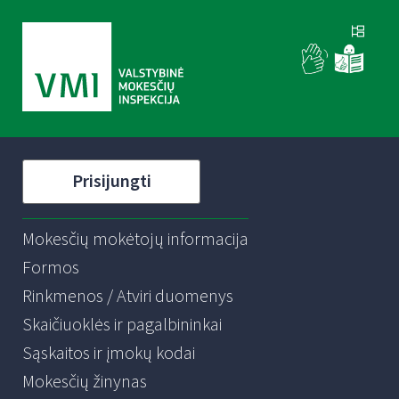
Prisijungti
Mokesčių mokėtojų informacija
Formos
Rinkmenos / Atviri duomenys
Skaičiuoklės ir pagalbininkai
Sąskaitos ir įmokų kodai
Mokesčių žinynas