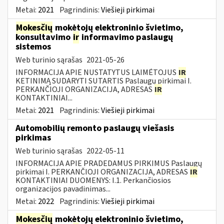
Metai:
2021
Pagrindinis:
Viešieji pirkimai
Mokesčių
mokėtojų elektroninio švietimo,
konsultavimo
ir
informavimo paslaugų
sistemos
Web turinio sąrašas
2021-05-26
INFORMACIJA APIE NUSTATYTUS LAIMĖTOJUS
IR
KETINIMĄ SUDARYTI SUTARTIS Paslaugų pirkimai I.
PERKANČIOJI ORGANIZACIJA, ADRESAS
IR
KONTAKTINIAI...
Metai:
2021
Pagrindinis:
Viešieji pirkimai
Automobilių remonto paslaugų viešasis
pirkimas
Web turinio sąrašas
2022-05-11
INFORMACIJA APIE PRADEDAMUS PIRKIMUS Paslaugų
pirkimai I. PERKANČIOJI ORGANIZACIJA, ADRESAS
IR
KONTAKTINIAI DUOMENYS: I.1. Perkančiosios
organizacijos pavadinimas...
Metai:
2022
Pagrindinis:
Viešieji pirkimai
Mokesčių
mokėtojų elektroninio švietimo,