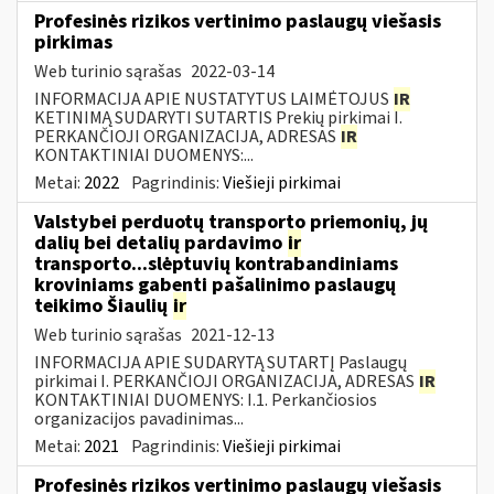
Profesinės rizikos vertinimo paslaugų viešasis
pirkimas
Web turinio sąrašas
2022-03-14
INFORMACIJA APIE NUSTATYTUS LAIMĖTOJUS
IR
KETINIMĄ SUDARYTI SUTARTIS Prekių pirkimai I.
PERKANČIOJI ORGANIZACIJA, ADRESAS
IR
KONTAKTINIAI DUOMENYS:...
Metai:
2022
Pagrindinis:
Viešieji pirkimai
Valstybei perduotų transporto priemonių, jų
dalių bei detalių pardavimo
ir
transporto...slėptuvių kontrabandiniams
kroviniams gabenti pašalinimo paslaugų
teikimo Šiaulių
ir
Web turinio sąrašas
2021-12-13
INFORMACIJA APIE SUDARYTĄ SUTARTĮ Paslaugų
pirkimai I. PERKANČIOJI ORGANIZACIJA, ADRESAS
IR
KONTAKTINIAI DUOMENYS: I.1. Perkančiosios
organizacijos pavadinimas...
Metai:
2021
Pagrindinis:
Viešieji pirkimai
Profesinės rizikos vertinimo paslaugų viešasis