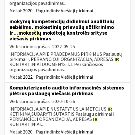
organizacijos pavadinimas...
Metai:
2020
Pagrindinis:
Viešieji pirkimai
mokymų kompetencijų didinimui analitinių
gebėjimų, mokestinių prievolių užtikrinimo
ir
...
mokesčių
mokėtojų kontrolės srityse
viešasis pirkimas
Web turinio sąrašas
2022-05-25
INFORMACIJA APIE PRADEDAMUS PIRKIMUS Paslaugų
pirkimai I. PERKANČIOJI ORGANIZACIJA, ADRESAS
IR
KONTAKTINIAI DUOMENYS: I.1. Perkančiosios
organizacijos pavadinimas...
Metai:
2022
Pagrindinis:
Viešieji pirkimai
Kompiuterizuoto audito informacinės sistemos
plėtros paslaugų viešasis pirkimas
Web turinio sąrašas
2020-10-26
INFORMACIJA APIE NUSTATYTUS LAIMĖTOJUS
IR
KETINIMĄ SUDARYTI SUTARTIS Paslaugų pirkimai I.
PERKANČIOJI ORGANIZACIJA, ADRESAS
IR
KONTAKTINIAI...
Metai:
2020
Pagrindinis:
Viešieji pirkimai