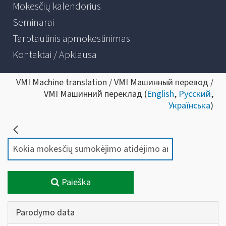
Mokesčių kalendorius
Seminarai
Tarptautinis apmokestinimas
Kontaktai / Apklausa
VMI Machine translation / VMI Машинный перевод /
VMI Машинний переклад (
English
,
Русский
,
Українська
)
Paieška
Parodymo data