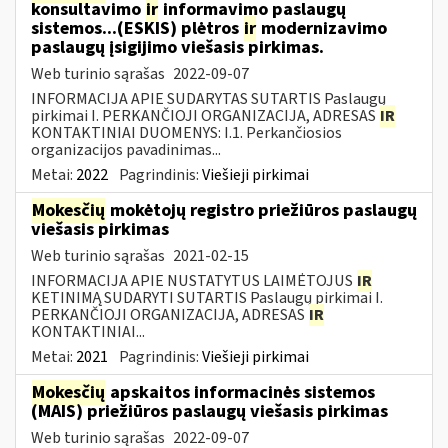
konsultavimo
ir
informavimo paslaugų
sistemos...(ESKIS) plėtros
ir
modernizavimo
paslaugų įsigijimo viešasis pirkimas.
Web turinio sąrašas
2022-09-07
INFORMACIJA APIE SUDARYTAS SUTARTIS Paslaugų
pirkimai I. PERKANČIOJI ORGANIZACIJA, ADRESAS
IR
KONTAKTINIAI DUOMENYS: I.1. Perkančiosios
organizacijos pavadinimas...
Metai:
2022
Pagrindinis:
Viešieji pirkimai
Mokesčių
mokėtojų registro priežiūros paslaugų
viešasis pirkimas
Web turinio sąrašas
2021-02-15
INFORMACIJA APIE NUSTATYTUS LAIMĖTOJUS
IR
KETINIMĄ SUDARYTI SUTARTIS Paslaugų pirkimai I.
PERKANČIOJI ORGANIZACIJA, ADRESAS
IR
KONTAKTINIAI...
Metai:
2021
Pagrindinis:
Viešieji pirkimai
Mokesčių
apskaitos informacinės sistemos
(MAIS) priežiūros paslaugų viešasis pirkimas
Web turinio sąrašas
2022-09-07