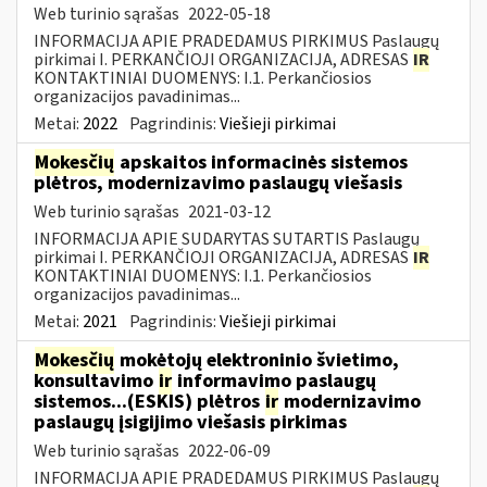
Web turinio sąrašas
2022-05-18
INFORMACIJA APIE PRADEDAMUS PIRKIMUS Paslaugų
pirkimai I. PERKANČIOJI ORGANIZACIJA, ADRESAS
IR
KONTAKTINIAI DUOMENYS: I.1. Perkančiosios
organizacijos pavadinimas...
Metai:
2022
Pagrindinis:
Viešieji pirkimai
Mokesčių
apskaitos informacinės sistemos
plėtros, modernizavimo paslaugų viešasis
Web turinio sąrašas
2021-03-12
INFORMACIJA APIE SUDARYTAS SUTARTIS Paslaugų
pirkimai I. PERKANČIOJI ORGANIZACIJA, ADRESAS
IR
KONTAKTINIAI DUOMENYS: I.1. Perkančiosios
organizacijos pavadinimas...
Metai:
2021
Pagrindinis:
Viešieji pirkimai
Mokesčių
mokėtojų elektroninio švietimo,
konsultavimo
ir
informavimo paslaugų
sistemos...(ESKIS) plėtros
ir
modernizavimo
paslaugų įsigijimo viešasis pirkimas
Web turinio sąrašas
2022-06-09
INFORMACIJA APIE PRADEDAMUS PIRKIMUS Paslaugų