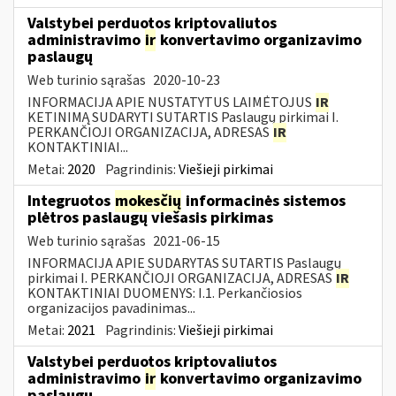
Valstybei perduotos kriptovaliutos
administravimo
ir
konvertavimo organizavimo
paslaugų
Web turinio sąrašas
2020-10-23
INFORMACIJA APIE NUSTATYTUS LAIMĖTOJUS
IR
KETINIMĄ SUDARYTI SUTARTIS Paslaugų pirkimai I.
PERKANČIOJI ORGANIZACIJA, ADRESAS
IR
KONTAKTINIAI...
Metai:
2020
Pagrindinis:
Viešieji pirkimai
Integruotos
mokesčių
informacinės sistemos
plėtros paslaugų viešasis pirkimas
Web turinio sąrašas
2021-06-15
INFORMACIJA APIE SUDARYTAS SUTARTIS Paslaugų
pirkimai I. PERKANČIOJI ORGANIZACIJA, ADRESAS
IR
KONTAKTINIAI DUOMENYS: I.1. Perkančiosios
organizacijos pavadinimas...
Metai:
2021
Pagrindinis:
Viešieji pirkimai
Valstybei perduotos kriptovaliutos
administravimo
ir
konvertavimo organizavimo
paslaugų