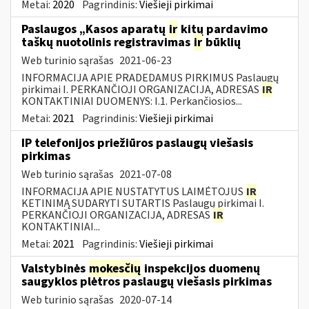
Metai:
2020
Pagrindinis:
Viešieji pirkimai
Paslaugos „Kasos aparatų
ir
kitų pardavimo
taškų nuotolinis registravimas
ir
būklių
Web turinio sąrašas
2021-06-23
INFORMACIJA APIE PRADEDAMUS PIRKIMUS Paslaugų
pirkimai I. PERKANČIOJI ORGANIZACIJA, ADRESAS
IR
KONTAKTINIAI DUOMENYS: I.1. Perkančiosios...
Metai:
2021
Pagrindinis:
Viešieji pirkimai
IP telefonijos priežiūros paslaugų viešasis
pirkimas
Web turinio sąrašas
2021-07-08
INFORMACIJA APIE NUSTATYTUS LAIMĖTOJUS
IR
KETINIMĄ SUDARYTI SUTARTIS Paslaugų pirkimai I.
PERKANČIOJI ORGANIZACIJA, ADRESAS
IR
KONTAKTINIAI...
Metai:
2021
Pagrindinis:
Viešieji pirkimai
Valstybinės
mokesčių
inspekcijos duomenų
saugyklos plėtros paslaugų viešasis pirkimas
Web turinio sąrašas
2020-07-14