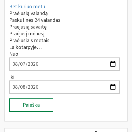
Bet kuriuo metu
Praėjusią valandą
Paskutines 24 valandas
Praėjusią savaitę
Praėjusį mėnesį
Praėjusiais metais
Laikotarpyje…
Nuo
Iki
Paieška