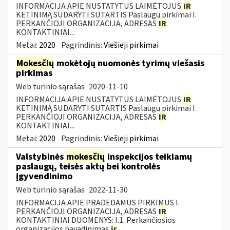
INFORMACIJA APIE NUSTATYTUS LAIMĖTOJUS
IR
KETINIMĄ SUDARYTI SUTARTIS Paslaugų pirkimai I.
PERKANČIOJI ORGANIZACIJA, ADRESAS
IR
KONTAKTINIAI...
Metai:
2020
Pagrindinis:
Viešieji pirkimai
Mokesčių
mokėtojų nuomonės tyrimų viešasis
pirkimas
Web turinio sąrašas
2020-11-10
INFORMACIJA APIE NUSTATYTUS LAIMĖTOJUS
IR
KETINIMĄ SUDARYTI SUTARTIS Paslaugų pirkimai I.
PERKANČIOJI ORGANIZACIJA, ADRESAS
IR
KONTAKTINIAI...
Metai:
2020
Pagrindinis:
Viešieji pirkimai
Valstybinės
mokesčių
inspekcijos teikiamų
paslaugų, teisės aktų bei kontrolės
įgyvendinimo
Web turinio sąrašas
2022-11-30
INFORMACIJA APIE PRADEDAMUS PIRKIMUS I.
PERKANČIOJI ORGANIZACIJA, ADRESAS
IR
KONTAKTINIAI DUOMENYS: I.1. Perkančiosios
organizacijos pavadinimas
ir
...