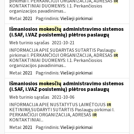
pirkimai I. PERKANČIOJI ORGANIZACIJA, ADRESAS
IR
KONTAKTINIAI DUOMENYS: I.1. Perkančiosios
organizacijos pavadinimas...
Metai:
2021
Pagrindinis:
Viešieji pirkimai
Išmaniosios
mokesčių
administravimo sistemos
(i.SAF, i.VAZ posistemių) plėtros paslaugų
Web turinio sąrašas
2021-10-21
INFORMACIJA APIE SUDARYTAS SUTARTIS Paslaugų
pirkimai I. PERKANČIOJI ORGANIZACIJA, ADRESAS
IR
KONTAKTINIAI DUOMENYS: I.1. Perkančiosios
organizacijos pavadinimas...
Metai:
2021
Pagrindinis:
Viešieji pirkimai
Išmaniosios
mokesčių
administravimo sistemos
(i.SAF, i.VAZ posistemių) plėtros paslaugų
Web turinio sąrašas
2021-10-06
INFORMACIJA APIE NUSTATYTUS LAIMĖTOJUS
IR
KETINIMĄ SUDARYTI SUTARTIS Paslaugų pirkimai I.
PERKANČIOJI ORGANIZACIJA, ADRESAS
IR
KONTAKTINIAI...
Metai:
2021
Pagrindinis:
Viešieji pirkimai