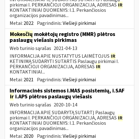
pirkimai I. PERKANČIOJI ORGANIZACIJA, ADRESAS
IR
KONTAKTINIAI DUOMENYS: I.1. Perkančiosios
organizacijos pavadinimas...
Metai:
2022
Pagrindinis:
Viešieji pirkimai
Mokesčių
mokėtojų registro (MMR) plėtros
paslaugų viešasis pirkimas
Web turinio sąrašas
2021-04-13
INFORMACIJA APIE NUSTATYTUS LAIMĖTOJUS
IR
KETINIMĄ SUDARYTI SUTARTIS Paslaugų pirkimai I.
PERKANČIOJI ORGANIZACIJA, ADRESAS
IR
KONTAKTINIAI...
Metai:
2021
Pagrindinis:
Viešieji pirkimai
Informacinės sistemos i.MAS posistemių, i.SAF
ir
i.APS plėtros paslaugų viešasis
Web turinio sąrašas
2020-10-14
INFORMACIJA APIE SUDARYTĄ SUTARTĮ Paslaugų
pirkimai I. PERKANČIOJI ORGANIZACIJA, ADRESAS
IR
KONTAKTINIAI DUOMENYS: I.1. Perkančiosios
organizacijos pavadinimas...
Metai:
2020
Pagrindinis:
Viešieji pirkimai