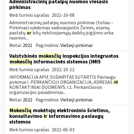
Administracinių patalpų nuomos viešasis
pirkimas
Web turinio sąrašas
2021-10-08
Administracinių patalpų nuomos pirkimas (toliau –
Pirkimas) vykdomas vadovaujantis Žemės, esamų
pastatų
ar
kitų nekilnojamųjų daiktų įsigijimo arba
nuomos...
Metai:
2021
Pagrindinis:
Viešieji pirkimai
Valstybinės
mokesčių
inspekcijos integruotos
mokesčių
informacinės sistemos (IMIS
Web turinio sąrašas
2022-10-12
INFORMACIJA APIE SUDARYTAS SUTARTIS Paslaugų
pirkimai I. PERKANČIOJI ORGANIZACIJA, ADRESAS
IR
KONTAKTINIAI DUOMENYS: I.1. Perkančiosios
organizacijos pavadinimas...
Metai:
2022
Pagrindinis:
Viešieji pirkimai
Mokesčių
mokėtojų elektroninio švietimo,
konsultavimo
ir
informavimo paslaugų
sistemos
Web turinio sąrašas
2021-06-03