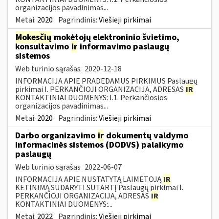
organizacijos pavadinimas...
Metai:
2020
Pagrindinis:
Viešieji pirkimai
Mokesčių
mokėtojų elektroninio švietimo,
konsultavimo
ir
informavimo paslaugų
sistemos
Web turinio sąrašas
2020-12-18
INFORMACIJA APIE PRADEDAMUS PIRKIMUS Paslaugų
pirkimai I. PERKANČIOJI ORGANIZACIJA, ADRESAS
IR
KONTAKTINIAI DUOMENYS: I.1. Perkančiosios
organizacijos pavadinimas...
Metai:
2020
Pagrindinis:
Viešieji pirkimai
Darbo organizavimo
ir
dokumentų valdymo
informacinės sistemos (DODVS) palaikymo
paslaugų
Web turinio sąrašas
2022-06-07
INFORMACIJA APIE NUSTATYTĄ LAIMĖTOJĄ
IR
KETINIMĄ SUDARYTI SUTARTĮ Paslaugų pirkimai I.
PERKANČIOJI ORGANIZACIJA, ADRESAS
IR
KONTAKTINIAI DUOMENYS:...
Metai:
2022
Pagrindinis:
Viešieji pirkimai