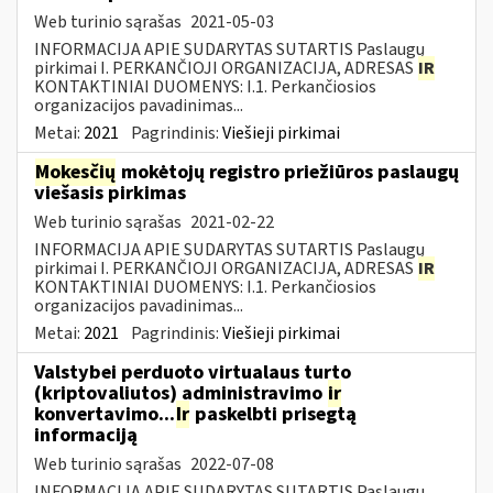
Web turinio sąrašas
2021-05-03
INFORMACIJA APIE SUDARYTAS SUTARTIS Paslaugų
pirkimai I. PERKANČIOJI ORGANIZACIJA, ADRESAS
IR
KONTAKTINIAI DUOMENYS: I.1. Perkančiosios
organizacijos pavadinimas...
Metai:
2021
Pagrindinis:
Viešieji pirkimai
Mokesčių
mokėtojų registro priežiūros paslaugų
viešasis pirkimas
Web turinio sąrašas
2021-02-22
INFORMACIJA APIE SUDARYTAS SUTARTIS Paslaugų
pirkimai I. PERKANČIOJI ORGANIZACIJA, ADRESAS
IR
KONTAKTINIAI DUOMENYS: I.1. Perkančiosios
organizacijos pavadinimas...
Metai:
2021
Pagrindinis:
Viešieji pirkimai
Valstybei perduoto virtualaus turto
(kriptovaliutos) administravimo
ir
konvertavimo...
Ir
paskelbti prisegtą
informaciją
Web turinio sąrašas
2022-07-08
INFORMACIJA APIE SUDARYTAS SUTARTIS Paslaugų