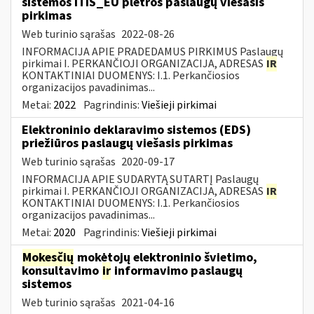
sistemos ITIS_EU plėtros paslaugų viešasis
pirkimas
Web turinio sąrašas
2022-08-26
INFORMACIJA APIE PRADEDAMUS PIRKIMUS Paslaugų
pirkimai I. PERKANČIOJI ORGANIZACIJA, ADRESAS
IR
KONTAKTINIAI DUOMENYS: I.1. Perkančiosios
organizacijos pavadinimas...
Metai:
2022
Pagrindinis:
Viešieji pirkimai
Elektroninio deklaravimo sistemos (EDS)
priežiūros paslaugų viešasis pirkimas
Web turinio sąrašas
2020-09-17
INFORMACIJA APIE SUDARYTĄ SUTARTĮ Paslaugų
pirkimai I. PERKANČIOJI ORGANIZACIJA, ADRESAS
IR
KONTAKTINIAI DUOMENYS: I.1. Perkančiosios
organizacijos pavadinimas...
Metai:
2020
Pagrindinis:
Viešieji pirkimai
Mokesčių
mokėtojų elektroninio švietimo,
konsultavimo
ir
informavimo paslaugų
sistemos
Web turinio sąrašas
2021-04-16