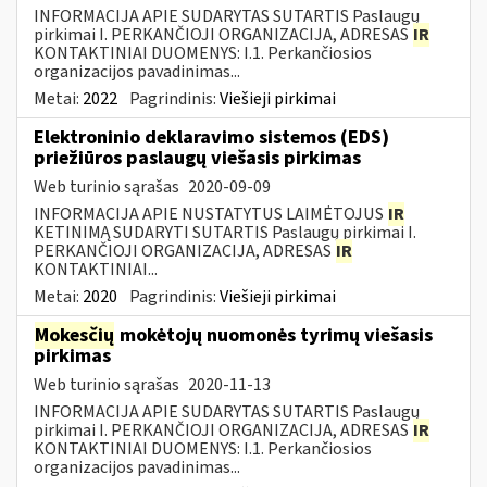
INFORMACIJA APIE SUDARYTAS SUTARTIS Paslaugų
pirkimai I. PERKANČIOJI ORGANIZACIJA, ADRESAS
IR
KONTAKTINIAI DUOMENYS: I.1. Perkančiosios
organizacijos pavadinimas...
Metai:
2022
Pagrindinis:
Viešieji pirkimai
Elektroninio deklaravimo sistemos (EDS)
priežiūros paslaugų viešasis pirkimas
Web turinio sąrašas
2020-09-09
INFORMACIJA APIE NUSTATYTUS LAIMĖTOJUS
IR
KETINIMĄ SUDARYTI SUTARTIS Paslaugų pirkimai I.
PERKANČIOJI ORGANIZACIJA, ADRESAS
IR
KONTAKTINIAI...
Metai:
2020
Pagrindinis:
Viešieji pirkimai
Mokesčių
mokėtojų nuomonės tyrimų viešasis
pirkimas
Web turinio sąrašas
2020-11-13
INFORMACIJA APIE SUDARYTAS SUTARTIS Paslaugų
pirkimai I. PERKANČIOJI ORGANIZACIJA, ADRESAS
IR
KONTAKTINIAI DUOMENYS: I.1. Perkančiosios
organizacijos pavadinimas...