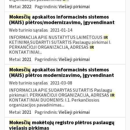
Metai:
2022
Pagrindinis:
Viešieji pirkimai
Mokesčių
apskaitos informacinės sistemos
(MAIS) plėtros/modernizavimo, įgyvendinant
Web turinio sąrašas
2021-01-14
INFORMACIJA APIE NUSTATYTUS LAIMĖTOJUS
IR
KETINIMĄ SUDARYTI SUTARTIS Paslaugų pirkimai I.
PERKANČIOJI ORGANIZACIJA, ADRESAS
IR
KONTAKTINIAI...
Metai:
2021
Pagrindinis:
Viešieji pirkimai
Mokesčių
apskaitos informacinės sistemos
(MAIS) plėtros modernizavimo, įgyvendinant
Web turinio sąrašas
2021-03-08
INFORMACIJA APIE SUDARYTAS SUTARTIS Paslaugų
pirkimai I. PERKANČIOJI ORGANIZACIJA, ADRESAS
IR
KONTAKTINIAI DUOMENYS: I.1. Perkančiosios
organizacijos pavadinimas...
Metai:
2021
Pagrindinis:
Viešieji pirkimai
Mokesčių
mokėtojų registro plėtros paslaugų
viešasis pirkimas