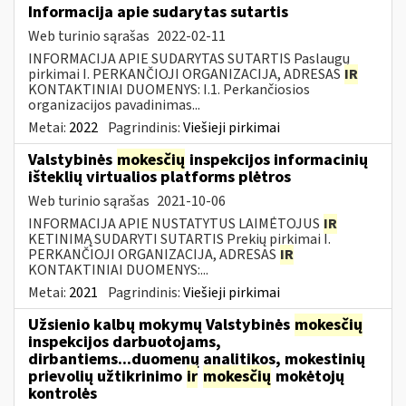
Informacija apie sudarytas sutartis
Web turinio sąrašas
2022-02-11
INFORMACIJA APIE SUDARYTAS SUTARTIS Paslaugų
pirkimai I. PERKANČIOJI ORGANIZACIJA, ADRESAS
IR
KONTAKTINIAI DUOMENYS: I.1. Perkančiosios
organizacijos pavadinimas...
Metai:
2022
Pagrindinis:
Viešieji pirkimai
Valstybinės
mokesčių
inspekcijos informacinių
išteklių virtualios platforms plėtros
Web turinio sąrašas
2021-10-06
INFORMACIJA APIE NUSTATYTUS LAIMĖTOJUS
IR
KETINIMĄ SUDARYTI SUTARTIS Prekių pirkimai I.
PERKANČIOJI ORGANIZACIJA, ADRESAS
IR
KONTAKTINIAI DUOMENYS:...
Metai:
2021
Pagrindinis:
Viešieji pirkimai
Užsienio kalbų mokymų Valstybinės
mokesčių
inspekcijos darbuotojams,
dirbantiems...duomenų analitikos, mokestinių
prievolių užtikrinimo
ir
mokesčių
mokėtojų
kontrolės