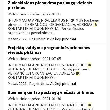
Žiniasklaidos planavimo paslaugų viešasis
pirkimas
Web turinio sąrašas
2022-08-31
INFORMACIJA APIE PRADEDAMUS PIRKIMUS Paslaugų
pirkimai I. PERKANČIOJI ORGANIZACIJA, ADRESAS
IR
KONTAKTINIAI DUOMENYS: I.1. Perkančiosios
organizacijos pavadinimas...
Metai:
2022
Pagrindinis:
Viešieji pirkimai
Projektų valdymo programinės priemonės
viešasis pirkimas
Web turinio sąrašas
2021-07-05
INFORMACIJA APIE NUSTATYTUS LAIMĖTOJUS
IR
KETINIMĄ SUDARYTI SUTARTIS Prekių pirkimai I.
PERKANČIOJI ORGANIZACIJA, ADRESAS
IR
KONTAKTINIAI DUOMENYS:...
Metai:
2021
Pagrindinis:
Viešieji pirkimai
Duomenų centro paslaugų viešasis pirkimas
Web turinio sąrašas
2021-06-30
INFORMACIJA APIE NUSTATYTUS LAIMĖTOJUS
IR
KETINIMĄ SUDARYTI SUTARTIS Paslaugų pirkimai I.