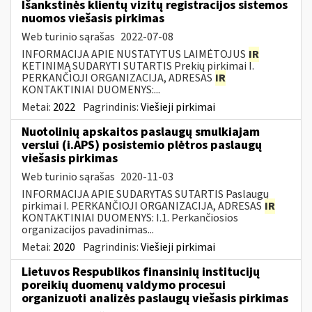
Išankstinės klientų vizitų registracijos sistemos
nuomos viešasis pirkimas
Web turinio sąrašas
2022-07-08
INFORMACIJA APIE NUSTATYTUS LAIMĖTOJUS
IR
KETINIMĄ SUDARYTI SUTARTIS Prekių pirkimai I.
PERKANČIOJI ORGANIZACIJA, ADRESAS
IR
KONTAKTINIAI DUOMENYS:...
Metai:
2022
Pagrindinis:
Viešieji pirkimai
Nuotolinių apskaitos paslaugų smulkiajam
verslui (i.APS) posistemio plėtros paslaugų
viešasis pirkimas
Web turinio sąrašas
2020-11-03
INFORMACIJA APIE SUDARYTAS SUTARTIS Paslaugų
pirkimai I. PERKANČIOJI ORGANIZACIJA, ADRESAS
IR
KONTAKTINIAI DUOMENYS: I.1. Perkančiosios
organizacijos pavadinimas...
Metai:
2020
Pagrindinis:
Viešieji pirkimai
Lietuvos Respublikos finansinių institucijų
poreikių duomenų valdymo procesui
organizuoti analizės paslaugų viešasis pirkimas