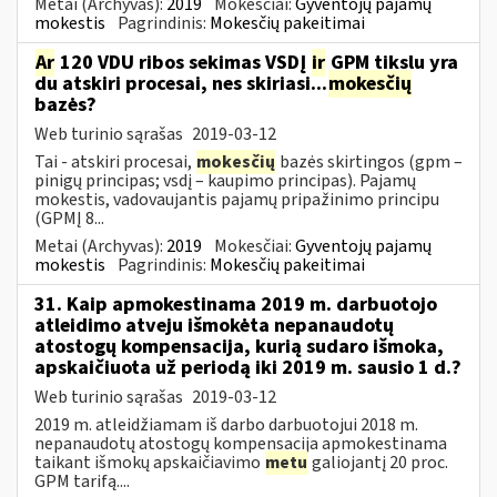
Metai (Archyvas):
2019
Mokesčiai:
Gyventojų pajamų
mokestis
Pagrindinis:
Mokesčių pakeitimai
Ar
120 VDU ribos sekimas VSDĮ
ir
GPM tikslu yra
du atskiri procesai, nes skiriasi...
mokesčių
bazės?
Web turinio sąrašas
2019-03-12
Tai - atskiri procesai,
mokesčių
bazės skirtingos (gpm –
pinigų principas; vsdį – kaupimo principas). Pajamų
mokestis, vadovaujantis pajamų pripažinimo principu
(GPMĮ 8...
Metai (Archyvas):
2019
Mokesčiai:
Gyventojų pajamų
mokestis
Pagrindinis:
Mokesčių pakeitimai
31. Kaip apmokestinama 2019 m. darbuotojo
atleidimo atveju išmokėta nepanaudotų
atostogų kompensacija, kurią sudaro išmoka,
apskaičiuota už periodą iki 2019 m. sausio 1 d.?
Web turinio sąrašas
2019-03-12
2019 m. atleidžiamam iš darbo darbuotojui 2018 m.
nepanaudotų atostogų kompensacija apmokestinama
taikant išmokų apskaičiavimo
metu
galiojantį 20 proc.
GPM tarifą....