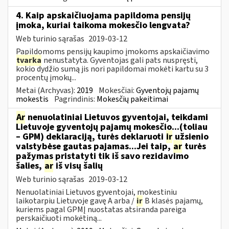
4. Kaip apskaičiuojama papildoma pensijų
įmoka, kuriai taikoma mokesčio lengvata?
Web turinio sąrašas
2019-03-12
Papildomoms pensijų kaupimo įmokoms apskaičiavimo
tvarka
nenustatyta. Gyventojas gali pats nuspręsti,
kokio dydžio sumą jis nori papildomai mokėti kartu su 3
procentų įmokų...
Metai (Archyvas):
2019
Mokesčiai:
Gyventojų pajamų
mokestis
Pagrindinis:
Mokesčių pakeitimai
Ar
nenuolatiniai Lietuvos gyventojai, teikdami
Lietuvoje gyventojų pajamų mokesčio...(toliau
– GPM) deklaraciją, turės deklaruoti
ir
užsienio
valstybėse gautas pajamas...Jei taip,
ar
turės
pažymas pristatyti tik iš savo rezidavimo
šalies,
ar
iš visų šalių
Web turinio sąrašas
2019-03-12
Nenuolatiniai Lietuvos gyventojai, mokestiniu
laikotarpiu Lietuvoje gavę A arba /
ir
B klasės pajamų,
kuriems pagal GPMĮ nuostatas atsiranda pareiga
perskaičiuoti mokėtiną...