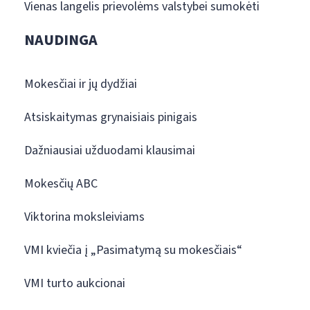
Vienas langelis prievolėms valstybei sumokėti
NAUDINGA
Mokesčiai ir jų dydžiai
Atsiskaitymas grynaisiais pinigais
Dažniausiai užduodami klausimai
Mokesčių ABC
Viktorina moksleiviams
VMI kviečia į „Pasimatymą su mokesčiais“
VMI turto aukcionai