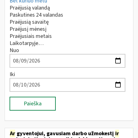
Bet kuriuo metu
Praėjusią valandą
Paskutines 24 valandas
Praėjusią savaitę
Praėjusį mėnesį
Praėjusiais metais
Laikotarpyje…
Nuo
Iki
Paieška
Ar
gyventojui, gavusiam darbo užmokestį
ir