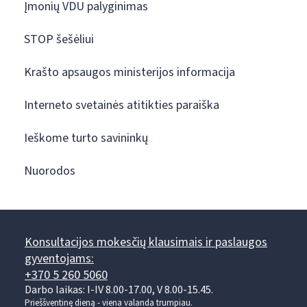
Įmonių VDU palyginimas
STOP šešėliui
Krašto apsaugos ministerijos informacija
Interneto svetainės atitikties paraiška
Ieškome turto savininkų
Nuorodos
Konsultacijos mokesčių klausimais ir paslaugos
gyventojams:
+370 5 260 5060
Darbo laikas: I-IV 8.00-17.00, V 8.00-15.45.
Prieššventinę dieną - viena valanda trumpiau.