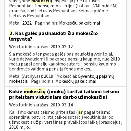
Valstybinė
mokesčių
inspekcija prie Lietuvos
Respublikos finansų ministerijos (toliau – VMI prie FM)
praneša, kad Lietuvos Respublikos Seimas priėmė
Lietuvos Respublikos...
Metai:
2022
Pagrindinis:
Mokesčių pakeitimai
2
. Kas galės pasinaudoti šia mokesčio
lengvata?
Web turinio sąrašas
2019-03-12
Šia mokesčio lengvata galės pasinaudoti gyventojai,
kurie dalyvaudami II pakopos pensijų kaupime, nuo 2019
metų pagal pensijų kaupimo sutartį į pensijų kaupimo
bendrovės valdomą pensijų fondą mokės...
Metai (Archyvas):
2019
Mokesčiai:
Gyventojų pajamų
mokestis
Pagrindinis:
Mokesčių pakeitimai
Kokie
mokesčių
(įmokų) tarifai taikomi teismo
priteistam vidutiniam darbo užmokesčiui
Web turinio sąrašas
2019-03-14
Kai išmokamas teismo priteistas (
ar
pagal teismo
sprendimu patvirtintą taikos sutartį) vidutinis darbo
užmokestis už priverstinės pravaikštos laiką (prasidėjusį
2018 m., o...