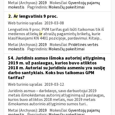
Metai (Archyvas):
2019
Mokesčiai:
Gyventojų pajamų
mokestis
Pagrindinis:
Mokesčių pakeitimai
2
.
Ar
lengvatinis 9 proc.
Web turinio sąrašas
2019-03-08
Lengvatinis 9 proc. PVM tarifas gali būti taikomas tik iš
medienos atliekų
ir
atraižų pagamintų briketų, kurie
klasifikuojami KN 4401 pozicijoje, pardavimui. Kitaip...
Metai (Archyvas):
2019
Mokesčiai:
Pridėtinės vertės
mokestis
Pagrindinis:
Mokesčių pakeitimai
54. Juridinis asmuo išmoka autorinį atlyginimą
2019 m. už paslaugas, kurios buvo atliktos
2018 m. Autoriai su juridiniu asmeniu yra susiję
darbo santykiais. Koks bus taikomas GPM
tarifas?
Web turinio sąrašas
2019-03-12
Juridinis asmuo – darbdavys, savo darbuotojui 2019
metais išmokėdamas autorinį atlyginimą už paslaugas,
kurios buvo atliktos 2018 metais, nuo 2019 metais
išmokamos autorinio atlyginimo sumos turi...
Metai (Archyvas):
2019
Mokesčiai:
Gyventojų pajamų
mokestis
Pagrindinis:
Mokesčių pakeitimai