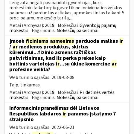
Lengvata negali pasinaudoti gyventojas, kuris
mokestiniu laikotarpiu gavo: tik ne individualios veiklos
pajamas už parduotas atliekas, apmokestintas taikant 5
proc. pajamų mokesčio tarifą,...
Metai (Archyvas):
2019
Mokesčiai:
Gyventojų pajamų
mokestis
Pagrindinis:
Mokesčių pakeitimai
Įmonė
fiziniams
asmenims
parduoda malkas
ir
/
ar
medienos produktus, skirtus
kūrenimui...fizinio asmens raštiškas
patvirtinimas, kad jis perka prekes kaip
buitinis vartotojas
ir
...su ūkine komercine
ar
profesine veikla?
Web turinio sąrašas
2019-03-08
Taip, tinkamas.
Metai (Archyvas):
2019
Mokesčiai:
Pridėtinės vertės
mokestis
Pagrindinis:
Mokesčių pakeitimai
Informacinis pranešimas dėl Lietuvos
Respublikos labdaros
ir
paramos įstatymo 7
straipsnio
Web turinio sąrašas
2022-06-21