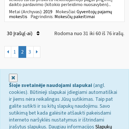
daikto pardavimo (kitokio perleidimo nuosavybėn)...
Metai (Archyvas):
2019
Mokesčiai:
Gyventojų pajamų
mokestis
Pagrindinis:
Mokesčių pakeitimai
30 Įrašų(-ai)
Rodoma nuo 31 iki 60 iš 76 irašų.
1
2
3
Uždaryti
Šioje svetainėje naudojami slapukai
(angl.
cookies). Būtinieji slapukai įdiegiami automatiškai
ir jiems nėra reikalingas Jūsų sutikimas. Taip pat
galite sutikti ir su kitų slapukų naudojimu. Savo
sutikimą bet kada galėsite atšaukti pakeisdami
interneto naršyklės nustatymus ir ištrindami
įrašytus slapukus. Daugiau informacijos
Slapukų