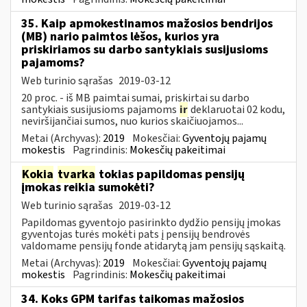
35. Kaip apmokestinamos mažosios bendrijos
(MB) nario paimtos lėšos, kurios yra
priskiriamos su darbo santykiais susijusioms
pajamoms?
Web turinio sąrašas
2019-03-12
20 proc. - iš MB paimtai sumai, priskirtai su darbo
santykiais susijusioms pajamoms
ir
deklaruotai 02 kodu,
neviršijančiai sumos, nuo kurios skaičiuojamos...
Metai (Archyvas):
2019
Mokesčiai:
Gyventojų pajamų
mokestis
Pagrindinis:
Mokesčių pakeitimai
Kokia
tvarka
tokias papildomas pensijų
įmokas reikia sumokėti?
Web turinio sąrašas
2019-03-12
Papildomas gyventojo pasirinkto dydžio pensijų įmokas
gyventojas turės mokėti pats į pensijų bendrovės
valdomame pensijų fonde atidarytą jam pensijų sąskaitą.
Metai (Archyvas):
2019
Mokesčiai:
Gyventojų pajamų
mokestis
Pagrindinis:
Mokesčių pakeitimai
34. Koks GPM tarifas taikomas mažosios