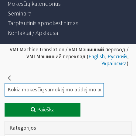
Mokesčių kalendorius
Seminarai
Tarptautinis apmokestinimas
Kontaktai / Apklausa
VMI Machine translation / VMI Машинный перевод /
VMI Машинний переклад (
English
,
Русский
,
Українська
)
Paieška
Kategorijos