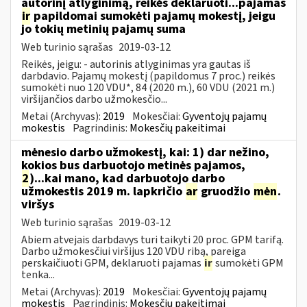
autorinį atlyginimą, reikės deklaruoti...pajamas
ir
papildomai sumokėti pajamų mokestį, jeigu
jo tokių metinių pajamų suma
Web turinio sąrašas
2019-03-12
Reikės, jeigu: - autorinis atlyginimas yra gautas iš
darbdavio. Pajamų mokestį (papildomus 7 proc.) reikės
sumokėti nuo 120 VDU*, 84 (2020 m.), 60 VDU (2021 m.)
viršijančios darbo užmokesčio...
Metai (Archyvas):
2019
Mokesčiai:
Gyventojų pajamų
mokestis
Pagrindinis:
Mokesčių pakeitimai
mėnesio darbo užmokestį, kai: 1) dar nežino,
kokios bus darbuotojo metinės pajamos,
2
)...kai mano, kad darbuotojo darbo
užmokestis 2019 m. lapkričio
ar
gruodžio
mėn
.
viršys
Web turinio sąrašas
2019-03-12
Abiem atvejais darbdavys turi taikyti 20 proc. GPM tarifą.
Darbo užmokesčiui viršijus 120 VDU ribą, pareiga
perskaičiuoti GPM, deklaruoti pajamas
ir
sumokėti GPM
tenka...
Metai (Archyvas):
2019
Mokesčiai:
Gyventojų pajamų
mokestis
Pagrindinis:
Mokesčių pakeitimai