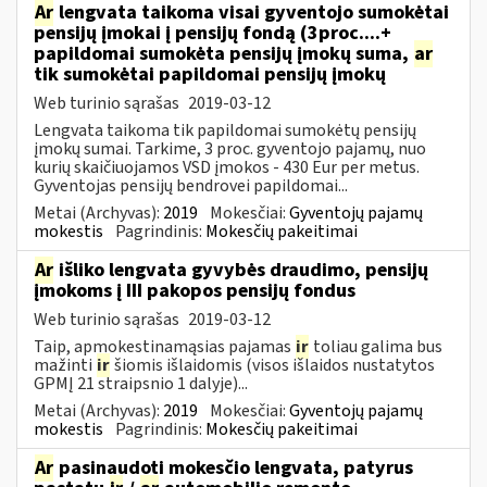
Ar
lengvata taikoma visai gyventojo sumokėtai
pensijų įmokai į pensijų fondą (3proc....+
papildomai sumokėta pensijų įmokų suma,
ar
tik sumokėtai papildomai pensijų įmokų
Web turinio sąrašas
2019-03-12
Lengvata taikoma tik papildomai sumokėtų pensijų
įmokų sumai. Tarkime, 3 proc. gyventojo pajamų, nuo
kurių skaičiuojamos VSD įmokos - 430 Eur per metus.
Gyventojas pensijų bendrovei papildomai...
Metai (Archyvas):
2019
Mokesčiai:
Gyventojų pajamų
mokestis
Pagrindinis:
Mokesčių pakeitimai
Ar
išliko lengvata gyvybės draudimo, pensijų
įmokoms į III pakopos pensijų fondus
Web turinio sąrašas
2019-03-12
Taip, apmokestinamąsias pajamas
ir
toliau galima bus
mažinti
ir
šiomis išlaidomis (visos išlaidos nustatytos
GPMĮ 21 straipsnio 1 dalyje)...
Metai (Archyvas):
2019
Mokesčiai:
Gyventojų pajamų
mokestis
Pagrindinis:
Mokesčių pakeitimai
Ar
pasinaudoti mokesčio lengvata, patyrus