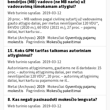
bendrijos (MB) vadovo (ne MB nario) už
vadovavimą išmokamam atlygiui?
Web turinio sąrašas
2019-03-12
20 proc. – MB vadovo pagal civilinę sutartį už vadovavimą
gauto atlygio daliai, per metus neviršijančiai 120 VDU*,
84 VDU (2020 m.), 60 VDU (2021 m.), 27 proc. – pajamų
daliai, kuri kartu su:...
Metai (Archyvas):
2019
Mokesčiai:
Gyventojų pajamų
mokestis
Pagrindinis:
Mokesčių pakeitimai
15. Koks GPM tarifas taikomas autoriniam
atlyginimui?
Web turinio sąrašas
2019-03-12
Autoriniams atlyginimams, gautiems ne iš darbdavio: 15
proc. – autorinių atlyginimų daliai, per metus
neviršijančiai 120 VDU*, 20 proc. – autorinių atlyginimų
daliai, kuri kartu su pajamomis ne iš...
Metai (Archyvas):
2019
Mokesčiai:
Gyventojų pajamų
mokestis
Pagrindinis:
Mokesčių pakeitimai
8. Kas negali pasinaudoti mokesčio lengvata?
Web turinio sąrašas
2019-03-12