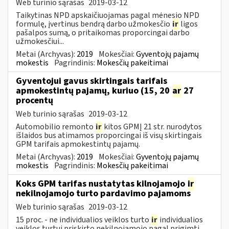
Web turinio sąrašas
2019-03-12
Taikytinas NPD apskaičiuojamas pagal mėnesio NPD
formulę, įvertinus bendrą darbo užmokesčio
ir
ligos
pašalpos sumą, o pritaikomas proporcingai darbo
užmokesčiui...
Metai (Archyvas):
2019
Mokesčiai:
Gyventojų pajamų
mokestis
Pagrindinis:
Mokesčių pakeitimai
Gyventojui gavus skirtingais tarifais
apmokestintų pajamų, kuriuo (15, 20
ar
27
procentų
Web turinio sąrašas
2019-03-12
Automobilio remonto
ir
kitos GPMĮ 21 str. nurodytos
išlaidos bus atimamos proporcingai iš visų skirtingais
GPM tarifais apmokestintų pajamų.
Metai (Archyvas):
2019
Mokesčiai:
Gyventojų pajamų
mokestis
Pagrindinis:
Mokesčių pakeitimai
Koks GPM tarifas nustatytas kilnojamojo
ir
nekilnojamojo turto pardavimo pajamoms
Web turinio sąrašas
2019-03-12
15 proc. - ne individualios veiklos turto
ir
individualios
veiklos turtui priskirto nekilnojamojo pagal prigimtį