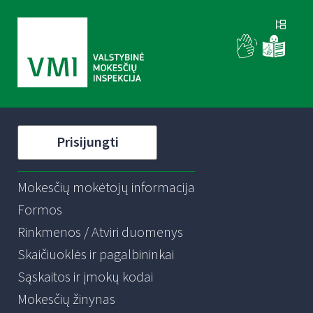
Prisijungti
Mokesčių mokėtojų informacija
Formos
Rinkmenos / Atviri duomenys
Skaičiuoklės ir pagalbininkai
Sąskaitos ir įmokų kodai
Mokesčių žinynas