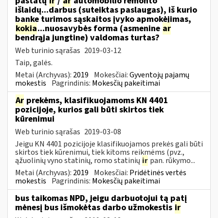
pastatų
ir
/
ar
automobilio remonto
išlaidų...darbus (suteiktas paslaugas), iš kurio
banke turimos sąskaitos įvyko apmokėjimas,
kokia
...nuosavybės forma (asmenine
ar
bendrąja jungtine) valdomas turtas?
Web turinio sąrašas
2019-03-12
Taip, galės.
Metai (Archyvas):
2019
Mokesčiai:
Gyventojų pajamų
mokestis
Pagrindinis:
Mokesčių pakeitimai
Ar
prekėms, klasifikuojamoms KN 4401
pozicijoje, kurios gali būti skirtos tiek
kūrenimui
Web turinio sąrašas
2019-03-08
Jeigu KN 4401 pozicijoje klasifikuojamos prekės gali būti
skirtos tiek kūrenimui, tiek kitoms reikmėms (pvz.,
ąžuolinių vyno statinių, romo statinių
ir
pan. rūkymo...
Metai (Archyvas):
2019
Mokesčiai:
Pridėtinės vertės
mokestis
Pagrindinis:
Mokesčių pakeitimai
bus taikomas NPD, jeigu darbuotojui tą patį
mėnesį bus išmokėtas darbo užmokestis
ir