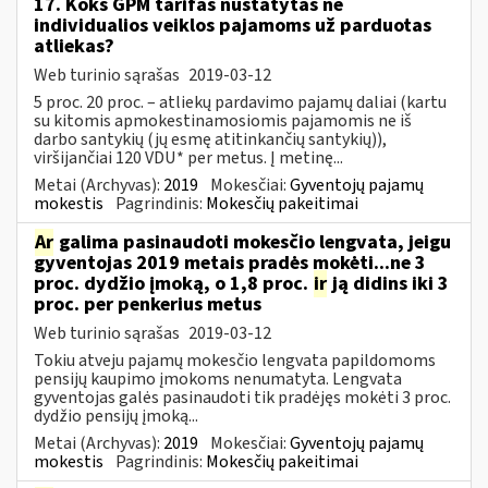
17. Koks GPM tarifas nustatytas ne
individualios veiklos pajamoms už parduotas
atliekas?
Web turinio sąrašas
2019-03-12
5 proc. 20 proc. – atliekų pardavimo pajamų daliai (kartu
su kitomis apmokestinamosiomis pajamomis ne iš
darbo santykių (jų esmę atitinkančių santykių)),
viršijančiai 120 VDU* per metus. Į metinę...
Metai (Archyvas):
2019
Mokesčiai:
Gyventojų pajamų
mokestis
Pagrindinis:
Mokesčių pakeitimai
Ar
galima pasinaudoti mokesčio lengvata, jeigu
gyventojas 2019 metais pradės mokėti...ne 3
proc. dydžio įmoką, o 1,8 proc.
ir
ją didins iki 3
proc. per penkerius metus
Web turinio sąrašas
2019-03-12
Tokiu atveju pajamų mokesčio lengvata papildomoms
pensijų kaupimo įmokoms nenumatyta. Lengvata
gyventojas galės pasinaudoti tik pradėjęs mokėti 3 proc.
dydžio pensijų įmoką...
Metai (Archyvas):
2019
Mokesčiai:
Gyventojų pajamų
mokestis
Pagrindinis:
Mokesčių pakeitimai