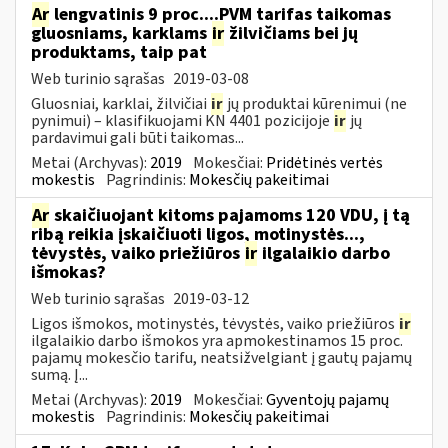
Ar
lengvatinis 9 proc....PVM tarifas taikomas
gluosniams, karklams
ir
žilvičiams bei jų
produktams, taip pat
Web turinio sąrašas
2019-03-08
Gluosniai, karklai, žilvičiai
ir
jų produktai kūrenimui (ne
pynimui) – klasifikuojami KN 4401 pozicijoje
ir
jų
pardavimui gali būti taikomas...
Metai (Archyvas):
2019
Mokesčiai:
Pridėtinės vertės
mokestis
Pagrindinis:
Mokesčių pakeitimai
Ar
skaičiuojant kitoms pajamoms 120 VDU, į tą
ribą reikia įskaičiuoti ligos, motinystės...,
tėvystės, vaiko priežiūros
ir
ilgalaikio darbo
išmokas?
Web turinio sąrašas
2019-03-12
Ligos išmokos, motinystės, tėvystės, vaiko priežiūros
ir
ilgalaikio darbo išmokos yra apmokestinamos 15 proc.
pajamų mokesčio tarifu, neatsižvelgiant į gautų pajamų
sumą. Į...
Metai (Archyvas):
2019
Mokesčiai:
Gyventojų pajamų
mokestis
Pagrindinis:
Mokesčių pakeitimai