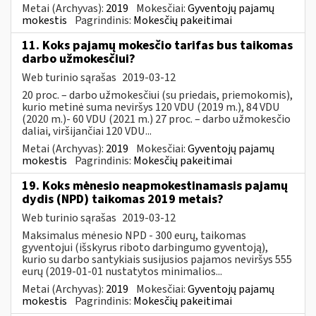
Metai (Archyvas):
2019
Mokesčiai:
Gyventojų pajamų
mokestis
Pagrindinis:
Mokesčių pakeitimai
11. Koks pajamų mokesčio tarifas bus taikomas
darbo užmokesčiui?
Web turinio sąrašas
2019-03-12
20 proc. – darbo užmokesčiui (su priedais, priemokomis),
kurio metinė suma neviršys 120 VDU (2019 m.), 84 VDU
(2020 m.)- 60 VDU (2021 m.) 27 proc. – darbo užmokesčio
daliai, viršijančiai 120 VDU...
Metai (Archyvas):
2019
Mokesčiai:
Gyventojų pajamų
mokestis
Pagrindinis:
Mokesčių pakeitimai
19. Koks mėnesio neapmokestinamasis pajamų
dydis (NPD) taikomas 2019 metais?
Web turinio sąrašas
2019-03-12
Maksimalus mėnesio NPD - 300 eurų, taikomas
gyventojui (išskyrus riboto darbingumo gyventoją),
kurio su darbo santykiais susijusios pajamos neviršys 555
eurų (2019-01-01 nustatytos minimalios...
Metai (Archyvas):
2019
Mokesčiai:
Gyventojų pajamų
mokestis
Pagrindinis:
Mokesčių pakeitimai