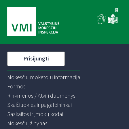
Prisijungti
Mokesčių mokėtojų informacija
Formos
Rinkmenos / Atviri duomenys
Skaičiuoklės ir pagalbininkai
Sąskaitos ir įmokų kodai
Mokesčių žinynas