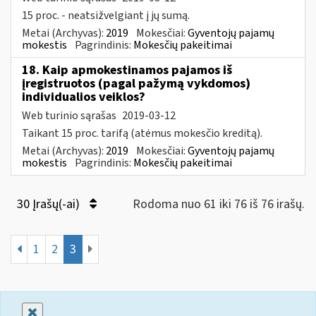
15 proc. - neatsižvelgiant į jų sumą.
Metai (Archyvas):
2019
Mokesčiai:
Gyventojų pajamų
mokestis
Pagrindinis:
Mokesčių pakeitimai
18. Kaip apmokestinamos pajamos iš
įregistruotos (pagal pažymą vykdomos)
individualios veiklos?
Web turinio sąrašas
2019-03-12
Taikant 15 proc. tarifą (atėmus mokesčio kreditą).
Metai (Archyvas):
2019
Mokesčiai:
Gyventojų pajamų
mokestis
Pagrindinis:
Mokesčių pakeitimai
30 Įrašų(-ai)
Rodoma nuo 61 iki 76 iš 76 irašų.
1
2
3
Uždaryti