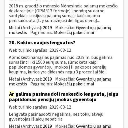
2018 m. gruodžio mėnesio Mėnesinėje pajamų mokesčio
deklaracijoje (GPM313 formoje) į bendrą su darbo
santykiais susijusių pajamų sumą įskaičiuojama
perskaičiuota (t. y. sumažėjusi dėl ligos dienų)...
Metai (Archyvas):
2019
Mokesčiai:
Gyventojų pajamų
mokestis
Pagrindinis:
Mokesčių pakeitimai
20. Kokios naujos lengvatos?
Web turinio sąrašas
2019-03-12
Apmokestinamąsias pajamas nuo 2019 m. bus galima
sumažinti: iki 1500 eurų suma, sumokėta kaip:
papildomos gyventojų įmokos į II pakopos pensijų
kaupimą, kurios yra didesnės negu 3 procentai šio...
Metai (Archyvas):
2019
Mokesčiai:
Gyventojų pajamų
mokestis
Pagrindinis:
Mokesčių pakeitimai
Ar
galima pasinaudoti mokesčio lengvata, jeigu
papildomas pensijų įmokas gyventojo
Web turinio sąrašas
2019-03-12
Lengvata pasinaudoti negalima, nes tokiu atveju
gyventojas išlaidų nepatiria.
Metai (Archyvas):
2019
Mokesčiai:
Gyventojų pajamų