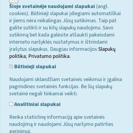
Šioje svetainėje naudojami slapukai
(angl.
cookies). Būtinieji slapukai įdiegiami automatiškai
ir jiems nėra reikalingas Jūsų sutikimas. Taip pat
galite sutikti ir su kitų slapukų naudojimu. Savo
sutikimą bet kada galėsite atšaukti pakeisdami
interneto naršyklės nustatymus ir ištrindami
įrašytus slapukus. Daugiau informacijos
Slapukų
politika
;
Privatumo politika.
Būtinieji slapukai
Naudojami sklandžiam svetainės veikimui ir įgalina
pagrindines svetainės funkcijas. Be šių slapukų
svetainė negali tinkamai veikti.
Analitiniai slapukai
Renka statistinę informaciją apie svetainės
naudojimą ir naudojami Jūsų naršymo patirties
gerinimui.