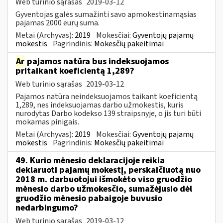
Web turinio sąrašas
2019-03-12
Gyventojas galės sumažinti savo apmokestinamąsias
pajamas 2000 eurų suma.
Metai (Archyvas):
2019
Mokesčiai:
Gyventojų pajamų
mokestis
Pagrindinis:
Mokesčių pakeitimai
Ar
pajamos natūra bus indeksuojamos
pritaikant koeficientą 1,289?
Web turinio sąrašas
2019-03-12
Pajamos natūra neindeksuojamos taikant koeficientą
1,289, nes indeksuojamas darbo užmokestis, kuris
nurodytas Darbo kodekso 139 straipsnyje, o jis turi būti
mokamas pinigais.
Metai (Archyvas):
2019
Mokesčiai:
Gyventojų pajamų
mokestis
Pagrindinis:
Mokesčių pakeitimai
49. Kurio mėnesio deklaracijoje reikia
deklaruoti pajamų mokestį, perskaičiuotą nuo
2018 m. darbuotojui išmokėto viso gruodžio
mėnesio darbo užmokesčio, sumažėjusio dėl
gruodžio mėnesio pabaigoje buvusio
nedarbingumo?
Web turinio sąrašas
2019-03-12