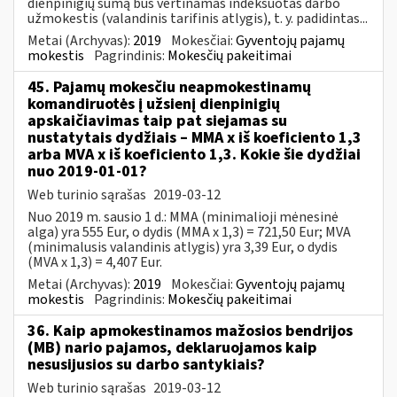
dienpinigių sumą bus vertinamas indeksuotas darbo
užmokestis (valandinis tarifinis atlygis), t. y. padidintas...
Metai (Archyvas):
2019
Mokesčiai:
Gyventojų pajamų
mokestis
Pagrindinis:
Mokesčių pakeitimai
45. Pajamų mokesčiu neapmokestinamų
komandiruotės į užsienį dienpinigių
apskaičiavimas taip pat siejamas su
nustatytais dydžiais – MMA x iš koeficiento 1,3
arba MVA x iš koeficiento 1,3. Kokie šie dydžiai
nuo 2019-01-01?
Web turinio sąrašas
2019-03-12
Nuo 2019 m. sausio 1 d.: MMA (minimalioji mėnesinė
alga) yra 555 Eur, o dydis (MMA x 1,3) = 721,50 Eur; MVA
(minimalusis valandinis atlygis) yra 3,39 Eur, o dydis
(MVA x 1,3) = 4,407 Eur.
Metai (Archyvas):
2019
Mokesčiai:
Gyventojų pajamų
mokestis
Pagrindinis:
Mokesčių pakeitimai
36. Kaip apmokestinamos mažosios bendrijos
(MB) nario pajamos, deklaruojamos kaip
nesusijusios su darbo santykiais?
Web turinio sąrašas
2019-03-12