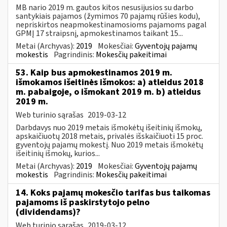
MB nario 2019 m. gautos kitos nesusijusios su darbo
santykiais pajamos (žymimos 70 pajamų rūšies kodu),
nepriskirtos neapmokestinamosioms pajamoms pagal
GPMĮ 17 straipsnį, apmokestinamos taikant 15...
Metai (Archyvas):
2019
Mokesčiai:
Gyventojų pajamų
mokestis
Pagrindinis:
Mokesčių pakeitimai
53. Kaip bus apmokestinamos 2019 m.
išmokamos išeitinės išmokos: a) atleidus 2018
m. pabaigoje, o išmokant 2019 m. b) atleidus
2019 m.
Web turinio sąrašas
2019-03-12
Darbdavys nuo 2019 metais išmokėtų išeitinių išmokų,
apskaičiuotų 2018 metais, privalės išskaičiuoti 15 proc.
gyventojų pajamų mokestį. Nuo 2019 metais išmokėtų
išeitinių išmokų, kurios...
Metai (Archyvas):
2019
Mokesčiai:
Gyventojų pajamų
mokestis
Pagrindinis:
Mokesčių pakeitimai
14. Koks pajamų mokesčio tarifas bus taikomas
pajamoms iš paskirstytojo pelno
(dividendams)?
Web turinio sąrašas
2019-03-12