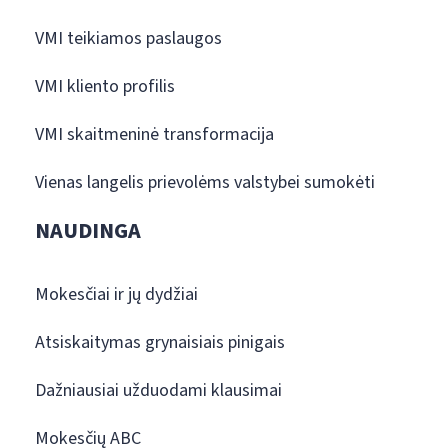
VMI teikiamos paslaugos
VMI kliento profilis
VMI skaitmeninė transformacija
Vienas langelis prievolėms valstybei sumokėti
NAUDINGA
Mokesčiai ir jų dydžiai
Atsiskaitymas grynaisiais pinigais
Dažniausiai užduodami klausimai
Mokesčių ABC