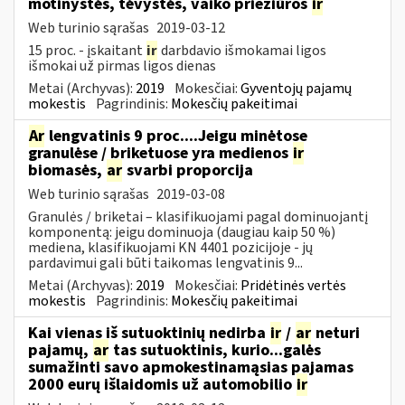
motinystės, tėvystės, vaiko priežiūros
ir
Web turinio sąrašas
2019-03-12
15 proc. - įskaitant
ir
darbdavio išmokamai ligos
išmokai už pirmas ligos dienas
Metai (Archyvas):
2019
Mokesčiai:
Gyventojų pajamų
mokestis
Pagrindinis:
Mokesčių pakeitimai
Ar
lengvatinis 9 proc....Jeigu minėtose
granulėse / briketuose yra medienos
ir
biomasės,
ar
svarbi proporcija
Web turinio sąrašas
2019-03-08
Granulės / briketai – klasifikuojami pagal dominuojantį
komponentą: jeigu dominuoja (daugiau kaip 50 %)
mediena, klasifikuojami KN 4401 pozicijoje - jų
pardavimui gali būti taikomas lengvatinis 9...
Metai (Archyvas):
2019
Mokesčiai:
Pridėtinės vertės
mokestis
Pagrindinis:
Mokesčių pakeitimai
Kai vienas iš sutuoktinių nedirba
ir
/
ar
neturi
pajamų,
ar
tas sutuoktinis, kurio...galės
sumažinti savo apmokestinamąsias pajamas
2000 eurų išlaidomis už automobilio
ir