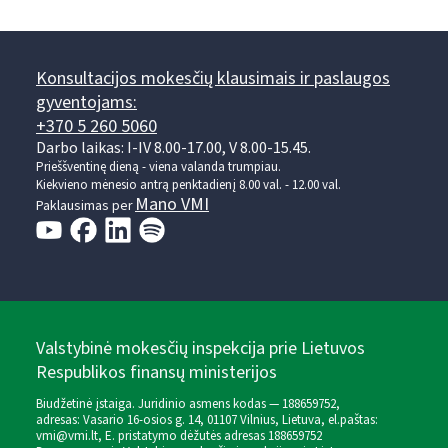
Konsultacijos mokesčių klausimais ir paslaugos
gyventojams:
+370 5 260 5060
Darbo laikas: I-IV 8.00-17.00, V 8.00-15.45.
Prieššventinę dieną - viena valanda trumpiau.
Kiekvieno mėnesio antrą penktadienį 8.00 val. - 12.00 val.
Mano VMI
Paklausimas per
Valstybinė mokesčių inspekcija prie Lietuvos
Respublikos finansų ministerijos
Biudžetinė įstaiga. Juridinio asmens kodas — 188659752,
adresas: Vasario 16-osios g. 14, 01107 Vilnius, Lietuva, el.paštas:
vmi@vmi.lt
, E. pristatymo dėžutės adresas 188659752