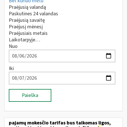
Bet kuriuo metu
Praėjusią valandą
Paskutines 24 valandas
Praėjusią savaitę
Praėjusį mėnesį
Praėjusiais metais
Laikotarpyje…
Nuo
Iki
Paieška
pajamų mokesčio tarifas bus taikomas ligos,