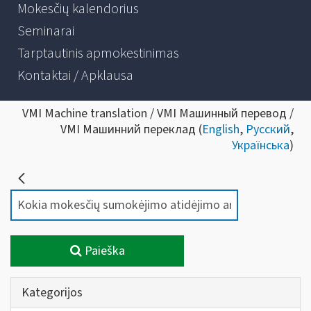
Mokesčių kalendorius
Seminarai
Tarptautinis apmokestinimas
Kontaktai / Apklausa
VMI Machine translation / VMI Машинный перевод /
VMI Машинний переклад (
English
,
Русский
,
Українська
)
Paieška
Kategorijos