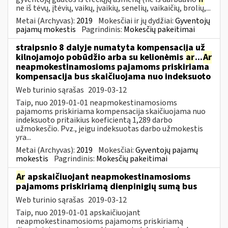
ne iš tėvų, įtėvių, vaikų, įvaikių, senelių, vaikaičių, brolių,...
Metai (Archyvas):
2019
Mokesčiai ir jų dydžiai:
Gyventojų
pajamų mokestis
Pagrindinis:
Mokesčių pakeitimai
straipsnio 8 dalyje numatyta kompensacija už
kilnojamojo pobūdžio arba su kelionėmis
ar
...
Ar
neapmokestinamosioms pajamoms priskiriama
kompensacija bus skaičiuojama nuo indeksuoto
Web turinio sąrašas
2019-03-12
Taip, nuo 2019-01-01 neapmokestinamosioms
pajamoms priskiriama kompensacija skaičiuojama nuo
indeksuoto pritaikius koeficientą 1,289 darbo
užmokesčio. Pvz., jeigu indeksuotas darbo užmokestis
yra...
Metai (Archyvas):
2019
Mokesčiai:
Gyventojų pajamų
mokestis
Pagrindinis:
Mokesčių pakeitimai
Ar
apskaičiuojant neapmokestinamosioms
pajamoms priskiriamą dienpinigių sumą bus
Web turinio sąrašas
2019-03-12
Taip, nuo 2019-01-01 apskaičiuojant
neapmokestinamosioms pajamoms priskiriamą