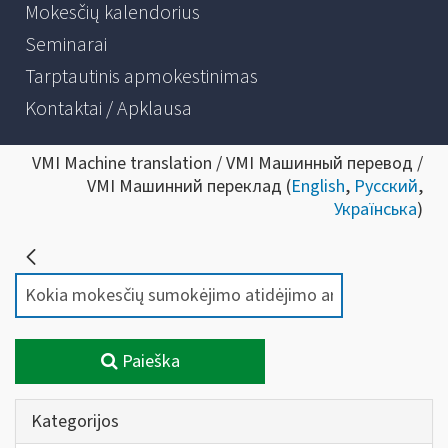
Mokesčių kalendorius
Seminarai
Tarptautinis apmokestinimas
Kontaktai / Apklausa
VMI Machine translation / VMI Машинный перевод /
VMI Машинний переклад (
English
,
Русский
,
Українська
)
Paieška
Kategorijos