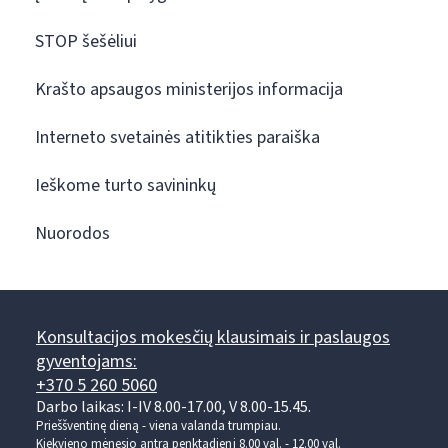
STOP šešėliui
Krašto apsaugos ministerijos informacija
Interneto svetainės atitikties paraiška
Ieškome turto savininkų
Nuorodos
Konsultacijos mokesčių klausimais ir paslaugos
gyventojams:
+370 5 260 5060
Darbo laikas: I-IV 8.00-17.00, V 8.00-15.45.
Prieššventinę dieną - viena valanda trumpiau.
Kiekvieno mėnesio antrą penktadienį 8.00 val. - 12.00 val.