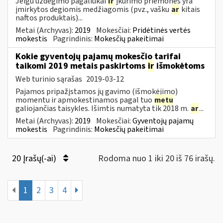
Jeigu uždegimo pagaliukai
ir
įkūrimo priemonės yra
įmirkytos degiomis medžiagomis (pvz., vašku
ar
kitais
naftos produktais)...
Metai (Archyvas):
2019
Mokesčiai:
Pridėtinės vertės
mokestis
Pagrindinis:
Mokesčių pakeitimai
Kokie gyventojų pajamų mokesčio tarifai
taikomi 2019 metais paskirtoms
ir
išmokėtoms
Web turinio sąrašas
2019-03-12
Pajamos pripažįstamos jų gavimo (išmokėjimo)
momentu ir apmokestinamos pagal tuo
metu
galiojančias taisykles. Išimtis numatyta tik 2018 m.
ar
...
Metai (Archyvas):
2019
Mokesčiai:
Gyventojų pajamų
mokestis
Pagrindinis:
Mokesčių pakeitimai
20 Įrašų(-ai)
Rodoma nuo 1 iki 20 iš 76 irašų.
1
2
3
4