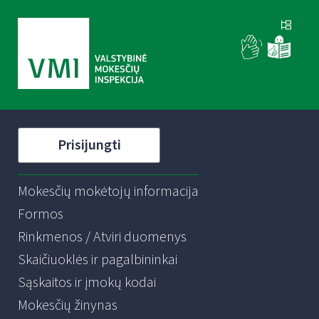
Prisijungti
Mokesčių mokėtojų informacija
Formos
Rinkmenos / Atviri duomenys
Skaičiuoklės ir pagalbininkai
Sąskaitos ir įmokų kodai
Mokesčių žinynas