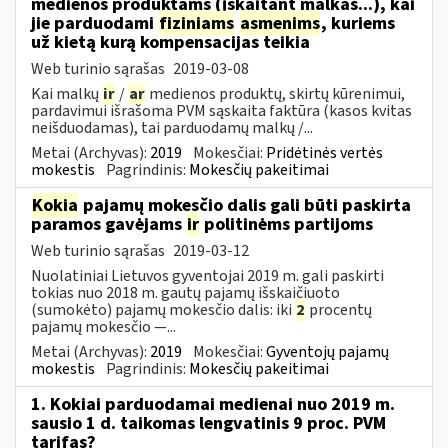
medienos produktams (įskaitant malkas...), kai
jie parduodami
fiziniams
asmenims
, kuriems
už kietą kurą kompensacijas teikia
Web turinio sąrašas
2019-03-08
Kai malkų
ir
/
ar
medienos produktų, skirtų kūrenimui,
pardavimui išrašoma PVM sąskaita faktūra (kasos kvitas
neišduodamas), tai parduodamų malkų /...
Metai (Archyvas):
2019
Mokesčiai:
Pridėtinės vertės
mokestis
Pagrindinis:
Mokesčių pakeitimai
Kokia
pajamų mokesčio dalis gali būti paskirta
paramos gavėjams
ir
politinėms partijoms
Web turinio sąrašas
2019-03-12
Nuolatiniai Lietuvos gyventojai 2019 m. gali paskirti
tokias nuo 2018 m. gautų pajamų išskaičiuoto
(sumokėto) pajamų mokesčio dalis: iki
2
procentų
pajamų mokesčio —...
Metai (Archyvas):
2019
Mokesčiai:
Gyventojų pajamų
mokestis
Pagrindinis:
Mokesčių pakeitimai
1. Kokiai parduodamai medienai nuo 2019 m.
sausio 1 d. taikomas lengvatinis 9 proc. PVM
tarifas?