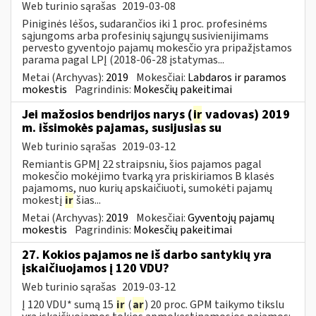
Web turinio sąrašas
2019-03-08
Piniginės lėšos, sudarančios iki 1 proc. profesinėms
sąjungoms arba profesinių sąjungų susivienijimams
pervesto gyventojo pajamų mokesčio yra pripažįstamos
parama pagal LPĮ (2018-06-28 įstatymas...
Metai (Archyvas):
2019
Mokesčiai:
Labdaros ir paramos
mokestis
Pagrindinis:
Mokesčių pakeitimai
Jei mažosios bendrijos narys (
ir
vadovas) 2019
m. išsimokės pajamas, susijusias su
Web turinio sąrašas
2019-03-12
Remiantis GPMĮ 22 straipsniu, šios pajamos pagal
mokesčio mokėjimo tvarką yra priskiriamos B klasės
pajamoms, nuo kurių apskaičiuoti, sumokėti pajamų
mokestį
ir
šias...
Metai (Archyvas):
2019
Mokesčiai:
Gyventojų pajamų
mokestis
Pagrindinis:
Mokesčių pakeitimai
27. Kokios pajamos ne iš darbo santykių yra
įskaičiuojamos į 120 VDU?
Web turinio sąrašas
2019-03-12
Į 120 VDU* sumą 15
ir
(
ar
) 20 proc. GPM taikymo tikslu