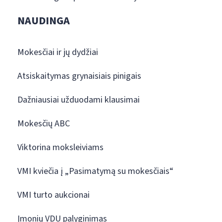
NAUDINGA
Mokesčiai ir jų dydžiai
Atsiskaitymas grynaisiais pinigais
Dažniausiai užduodami klausimai
Mokesčių ABC
Viktorina moksleiviams
VMI kviečia į „Pasimatymą su mokesčiais“
VMI turto aukcionai
Įmonių VDU palyginimas