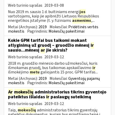
Web turinio sąrašas
2019-03-08
Nuo 2019 m. sausio 1 d. buitiniams energi
jos
vartotojams, kaip jie apibrėžti Lietuvos Respublikos
energetikos įstatyme (t. y. fiziniams
asmenims
,...
Metai (Archyvas):
2019
Mokesčiai:
Pridėtinės vertės
mokestis
Pagrindinis:
Mokesčių pakeitimai
Kokie GPM tarifai bus taikomi mokant
atlyginimą už gruodį – gruodžio mėnesį
ir
sausio...mėnesį
ar
jie skirsis?
Web turinio sąrašas
2019-03-12
2018 m. gruodžio mėnesio darbo užmokesčiui, kuris
išmokamas gruodį, bus taikomas apskaičiavimo
ir
išmokėjimo
metu
galiojantis 15 proc. GPM tarifas...
Metai (Archyvas):
2019
Mokesčiai:
Gyventojų pajamų
mokestis
Pagrindinis:
Mokesčių pakeitimai
Ar
mokesčių
administratorius tikrins gyventojo
pateiktus išlaidas
ir
paslaugų suteikimą
Web turinio sąrašas
2019-03-12
Taip,
mokesčių
administratorius tikrins gyventojų
pateiktus dokumentus, kuriais bus grindžiama teisė į