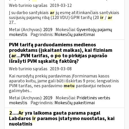
Web turinio sąrašas
2019-03-12
Į su darbo santykiais
ar
jų esmę atitinkančiais santykiais
susijusių pajamų ribą (120 VDU) GPM tarifų (20
ir
/
ar
27...
Metai (Archyvas):
2019
Mokesčiai:
Gyventojų pajamų
mokestis
Pagrindinis:
Mokesčių pakeitimai
PVM tarifą parduodamiems medienos
produktams (įskaitant malkas), kai fiziniam
(
ar
...PVM tarifas, o
po
to pirkėjas paprašo
išrašyti PVM sąskaitą faktūrą?
Web turinio sąrašas
2019-03-08
Kai nurodytų prekių pardavimas įforminamas kasos
aparato kvitu, jame gali būti išskirtas 9 proc. lengvatinis
PVM tarifas, nes pardavimo
metu
pardavėjui nebuvo
galimybės...
Metai (Archyvas):
2019
Mokesčiai:
Pridėtinės vertės
mokestis
Pagrindinis:
Mokesčių pakeitimai
2
....
Ar
yra laikoma gauta parama pagal
Labdaros
ir
paramos įstatymo nuostatas, kai
nuolatinis