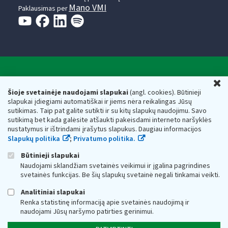
Mano VMI
Paklausimas per
Valstybinė mokesčių inspekcija prie Lietuvos
U
Respublikos finansų ministerijos
Šioje svetainėje naudojami slapukai
(angl. cookies). Būtinieji
slapukai įdiegiami automatiškai ir jiems nėra reikalingas Jūsų
Biudžetinė įstaiga. Juridinio asmens kodas — 188659752,
sutikimas. Taip pat galite sutikti ir su kitų slapukų naudojimu. Savo
adresas: Vasario 16-osios g. 14, 01107 Vilnius, Lietuva, el.paštas:
sutikimą bet kada galėsite atšaukti pakeisdami interneto naršyklės
vmi@vmi.lt
, E. pristatymo dėžutės adresas 188659752
nustatymus ir ištrindami įrašytus slapukus. Daugiau informacijos
Duomenys apie Valstybinę mokesčių inspekciją prie Lietuvos
Slapukų politika
;
Privatumo politika.
Respublikos finansų ministerijos kaupiami ir saugomi Juridinių
asmenų registre
Būtinieji slapukai
Naudojami sklandžiam svetainės veikimui ir įgalina pagrindines
svetainės funkcijas. Be šių slapukų svetainė negali tinkamai veikti.
Analitiniai slapukai
Renka statistinę informaciją apie svetainės naudojimą ir
naudojami Jūsų naršymo patirties gerinimui.