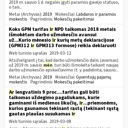
2019 m. sausio 1 d. negalės įgyti paramos gavėjo statuso,
o tais...
Metai (Archyvas):
2019
Mokesčiai:
Labdaros ir paramos
mokestis
Pagrindinis:
Mokesčių pakeitimai
Koks GPM tarifas
ir
NPD taikomas 2018 metais
išmokėtam darbo užmokesčio avansui
už...Kurio mėnesio
ir
kurių metų deklaracijose
(GPM312
ir
GPM313 formose) reikia deklaruoti
Web turinio sąrašas
2019-03-12
Atsižvelgiant į tai, kad darbo užmokesčio dalis (avansas)
už 2019 m. sausio
mėn
. turi būti išmokėta taikant naujas
darbo užmokesčio apskaičiavimo (t. y. padidinta, sausio...
Metai (Archyvas):
2019
Mokesčiai:
Gyventojų pajamų
mokestis
Pagrindinis:
Mokesčių pakeitimai
Ar
lengvatinis 9 proc....tarifas gali būti
taikomas uždegimo pagaliukams, kurie
gaminami iš medienos likučių,
ir
...priemonėms,
kurios gaunamos tekinant rąstą (tekinant rąstą
gautas plaušas susukamas
ir
Web turinio sąrašas
2019-03-08