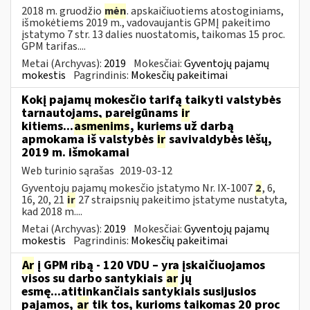
2018 m. gruodžio
mėn
. apskaičiuotiems atostoginiams,
išmokėtiems 2019 m., vadovaujantis GPMĮ pakeitimo
įstatymo 7 str. 13 dalies nuostatomis, taikomas 15 proc.
GPM tarifas....
Metai (Archyvas):
2019
Mokesčiai:
Gyventojų pajamų
mokestis
Pagrindinis:
Mokesčių pakeitimai
Kokį pajamų mokesčio tarifą taikyti valstybės
tarnautojams, pareigūnams
ir
kitiems...
asmenims
, kuriems už darbą
apmokama iš valstybės
ir
savivaldybės lėšų,
2019 m. išmokamai
Web turinio sąrašas
2019-03-12
Gyventojų pajamų mokesčio įstatymo Nr. IX-1007
2
, 6,
16, 20, 21
ir
27 straipsnių pakeitimo įstatyme nustatyta,
kad 2018 m....
Metai (Archyvas):
2019
Mokesčiai:
Gyventojų pajamų
mokestis
Pagrindinis:
Mokesčių pakeitimai
Ar
į GPM ribą - 120 VDU – yra įskaičiuojamos
visos su darbo santykiais
ar
jų
esmę...atitinkančiais santykiais susijusios
pajamos,
ar
tik tos, kurioms taikomas 20 proc