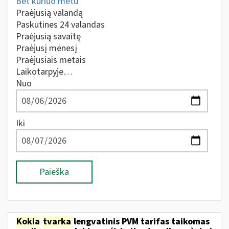
Bet kuriuo metu
Praėjusią valandą
Paskutines 24 valandas
Praėjusią savaitę
Praėjusį mėnesį
Praėjusiais metais
Laikotarpyje…
Nuo
Iki
Paieška
Kokia
tvarka
lengvatinis PVM tarifas taikomas