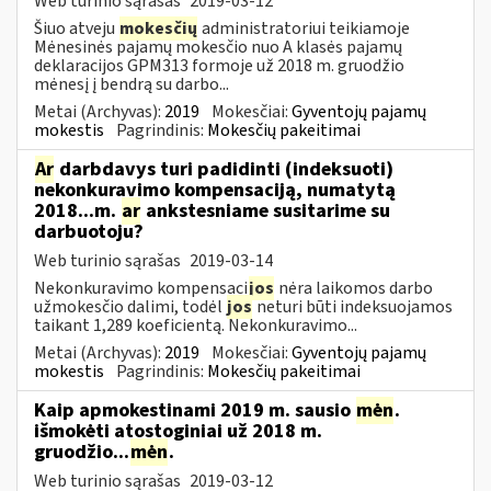
Web turinio sąrašas
2019-03-12
Šiuo atveju
mokesčių
administratoriui teikiamoje
Mėnesinės pajamų mokesčio nuo A klasės pajamų
deklaracijos GPM313 formoje už 2018 m. gruodžio
mėnesį į bendrą su darbo...
Metai (Archyvas):
2019
Mokesčiai:
Gyventojų pajamų
mokestis
Pagrindinis:
Mokesčių pakeitimai
Ar
darbdavys turi padidinti (indeksuoti)
nekonkuravimo kompensaciją, numatytą
2018...m.
ar
ankstesniame susitarime su
darbuotoju?
Web turinio sąrašas
2019-03-14
Nekonkuravimo kompensaci
jos
nėra laikomos darbo
užmokesčio dalimi, todėl
jos
neturi būti indeksuojamos
taikant 1,289 koeficientą. Nekonkuravimo...
Metai (Archyvas):
2019
Mokesčiai:
Gyventojų pajamų
mokestis
Pagrindinis:
Mokesčių pakeitimai
Kaip apmokestinami 2019 m. sausio
mėn
.
išmokėti atostoginiai už 2018 m.
gruodžio...
mėn
.
Web turinio sąrašas
2019-03-12