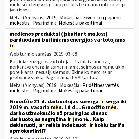
mokesčio lengvatą. Taip pat bus tikrinama informacija
įvairiose...
Metai (Archyvas):
2019
Mokesčiai:
Gyventojų pajamų
mokestis
Pagrindinis:
Mokesčių pakeitimai
medienos produktai (įskaitant malkas)
parduodami buitiniams energijos vartotojams
ir
Web turinio sąrašas
2019-03-08
Buitiniai energijos vartotojai - fiziniai asmenys,
perkantys energiją asmeniniams, šeimos ar namų ūkio
poreikiams, nesusijusiems su ūkine komercine ar
profesine veikla. Pagrindiniai PVM tarifo...
Metai (Archyvas):
2019
Mokesčiai:
Pridėtinės vertės
mokestis
Pagrindinis:
Mokesčių pakeitimai
Gruodžio 21 d. darbuotojas suserga
ir
serga iki
2019 m. vasario
mėn
. 10 d....Gruodžio
mėn
.
darbo užmokesčio už prasirgtas dienas
darbuotojas negrąžina
ir
įmonė...Kaip
deklaruoti,
ar
reikia indeksuoti
ir
kokiu tarifu
apmokestinti?