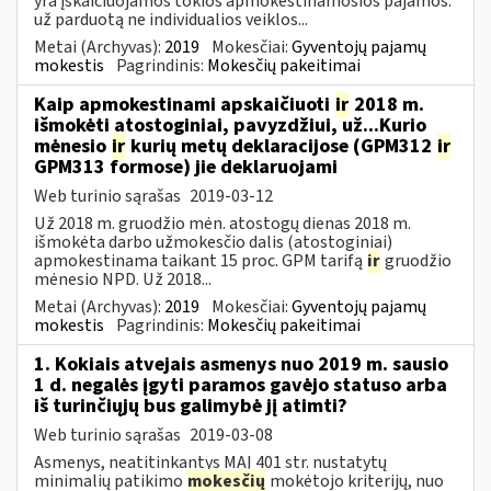
yra įskaičiuojamos tokios apmokestinamosios pajamos:
už parduotą ne individualios veiklos...
Metai (Archyvas):
2019
Mokesčiai:
Gyventojų pajamų
mokestis
Pagrindinis:
Mokesčių pakeitimai
Kaip apmokestinami apskaičiuoti
ir
2018 m.
išmokėti atostoginiai, pavyzdžiui, už...Kurio
mėnesio
ir
kurių metų deklaracijose (GPM312
ir
GPM313 formose) jie deklaruojami
Web turinio sąrašas
2019-03-12
Už 2018 m. gruodžio mėn. atostogų dienas 2018 m.
išmokėta darbo užmokesčio dalis (atostoginiai)
apmokestinama taikant 15 proc. GPM tarifą
ir
gruodžio
mėnesio NPD. Už 2018...
Metai (Archyvas):
2019
Mokesčiai:
Gyventojų pajamų
mokestis
Pagrindinis:
Mokesčių pakeitimai
1. Kokiais atvejais asmenys nuo 2019 m. sausio
1 d. negalės įgyti paramos gavėjo statuso arba
iš turinčiųjų bus galimybė jį atimti?
Web turinio sąrašas
2019-03-08
Asmenys, neatitinkantys MAĮ 401 str. nustatytų
minimalių patikimo
mokesčių
mokėtojo kriterijų, nuo