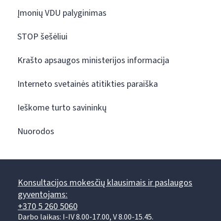
Įmonių VDU palyginimas
STOP šešėliui
Krašto apsaugos ministerijos informacija
Interneto svetainės atitikties paraiška
Ieškome turto savininkų
Nuorodos
Konsultacijos mokesčių klausimais ir paslaugos
gyventojams:
+370 5 260 5060
Darbo laikas: I-IV 8.00-17.00, V 8.00-15.45.