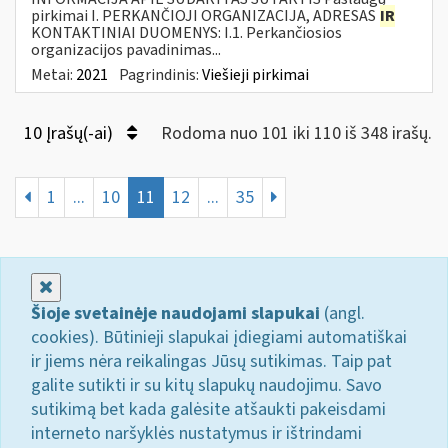
pirkimai I. PERKANČIOJI ORGANIZACIJA, ADRESAS
IR
KONTAKTINIAI DUOMENYS: I.1. Perkančiosios
organizacijos pavadinimas...
Metai:
2021
Pagrindinis:
Viešieji pirkimai
10 Įrašų(-ai)
Rodoma nuo 101 iki 110 iš 348 irašų.
1
...
10
11
12
...
35
Uždaryti
Šioje svetainėje naudojami slapukai
(angl.
cookies). Būtinieji slapukai įdiegiami automatiškai
ir jiems nėra reikalingas Jūsų sutikimas. Taip pat
galite sutikti ir su kitų slapukų naudojimu. Savo
sutikimą bet kada galėsite atšaukti pakeisdami
interneto naršyklės nustatymus ir ištrindami