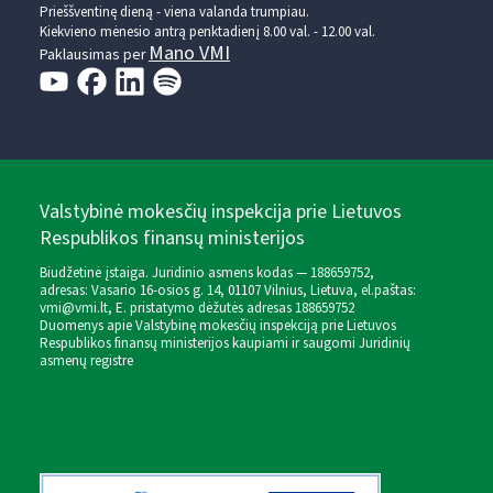
Prieššventinę dieną - viena valanda trumpiau.
Kiekvieno mėnesio antrą penktadienį 8.00 val. - 12.00 val.
Mano VMI
Paklausimas per
Valstybinė mokesčių inspekcija prie Lietuvos
Respublikos finansų ministerijos
Biudžetinė įstaiga. Juridinio asmens kodas — 188659752,
adresas: Vasario 16-osios g. 14, 01107 Vilnius, Lietuva, el.paštas:
vmi@vmi.lt
, E. pristatymo dėžutės adresas 188659752
Duomenys apie Valstybinę mokesčių inspekciją prie Lietuvos
Respublikos finansų ministerijos kaupiami ir saugomi Juridinių
asmenų registre