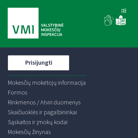
Prisijungti
Mokesčių mokėtojų informacija
Formos
Rinkmenos / Atviri duomenys
Skaičiuoklės ir pagalbininkai
Sąskaitos ir įmokų kodai
Mokesčių žinynas