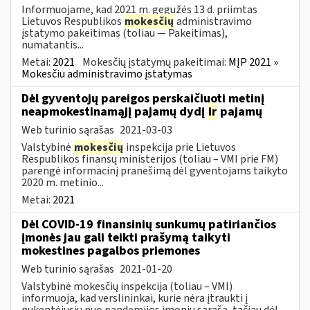
Informuojame, kad 2021 m. gegužės 13 d. priimtas
Lietuvos Respublikos
mokesčių
administravimo
įstatymo pakeitimas (toliau — Pakeitimas),
numatantis...
Metai:
2021
Mokesčių įstatymų pakeitimai:
MĮP 2021 »
Mokesčiu administravimo įstatymas
Dėl gyventojų pareigos perskaičiuoti metinį
neapmokestinamąjį pajamų dydį
ir
pajamų
Web turinio sąrašas
2021-03-03
Valstybinė
mokesčių
inspekcija prie Lietuvos
Respublikos finansų ministerijos (toliau – VMI prie FM)
parengė informacinį pranešimą dėl gyventojams taikyto
2020 m. metinio...
Metai:
2021
Dėl COVID-19 finansinių sunkumų patiriančios
įmonės jau gali teikti prašymą taikyti
mokestines pagalbos priemones
Web turinio sąrašas
2021-01-20
Valstybinė mokesčių inspekcija (toliau – VMI)
informuoja, kad verslininkai, kurie nėra įtraukti į
nukentėjusių nuo pandemijos įmonių sąrašą, tačiau dėl