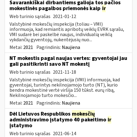
Savarankiškai dirbantiems galioja tos pačios
mokestinės pagalbos priemonės kaip
ir
Web turinio sąrašas
2021-01-12
Valstybinė mokesčių inspekcija (toliau – VMI)
informuoja, kad remiantis apribotų veiklų EVRK sąrašu,
VMI sudarė bei paskelbė naujus, individualią veiklą
vykdančių gyventojų, nukentėjusių nuo...
Metai:
2021
Pagrindinis:
Naujiena
NT mokestis pagal naujas vertes: gyventojai jau
gali pasitikrinti savo NT mokestį
Web turinio sąrašas
2021-11-18
Valstybinė mokesčių inspekcija (VMI) informuoja, kad
gyventojai, turintys nekilnojamojo turto (NT), kurio
bendra mokestinė vertė viršija 150 tūkst. eurų ribą,
Nekilnojamojo turto mokesčio...
Metai:
2021
Pagrindinis:
Naujiena
Dėl Lietuvos Respublikos
mokesčių
administravimo įstatymo 40 pakeitimo
ir
įstatymo
Web turinio sąrašas
2021-06-14