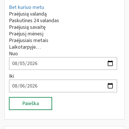
Bet kuriuo metu
Praėjusią valandą
Paskutines 24 valandas
Praėjusią savaitę
Praėjusį mėnesį
Praėjusiais metais
Laikotarpyje…
Nuo
Iki
Paieška