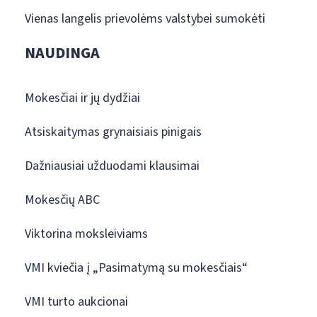
Vienas langelis prievolėms valstybei sumokėti
NAUDINGA
Mokesčiai ir jų dydžiai
Atsiskaitymas grynaisiais pinigais
Dažniausiai užduodami klausimai
Mokesčių ABC
Viktorina moksleiviams
VMI kviečia į „Pasimatymą su mokesčiais“
VMI turto aukcionai