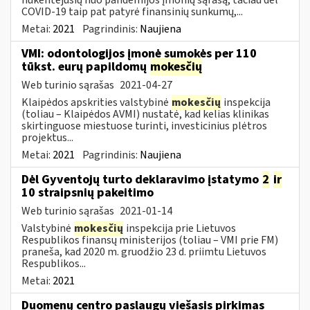
COVID-19 taip pat patyrė finansinių sunkumų,...
Metai:
2021
Pagrindinis:
Naujiena
VMI: odontologijos įmonė sumokės per 110
tūkst. eurų papildomų
mokesčių
Web turinio sąrašas
2021-04-27
Klaipėdos apskrities valstybinė
mokesčių
inspekcija
(toliau – Klaipėdos AVMI) nustatė, kad kelias klinikas
skirtinguose miestuose turinti, investicinius plėtros
projektus...
Metai:
2021
Pagrindinis:
Naujiena
Dėl Gyventojų turto deklaravimo įstatymo
2
ir
10 straipsnių pakeitimo
Web turinio sąrašas
2021-01-14
Valstybinė
mokesčių
inspekcija prie Lietuvos
Respublikos finansų ministerijos (toliau – VMI prie FM)
praneša, kad 2020 m. gruodžio 23 d. priimtu Lietuvos
Respublikos...
Metai:
2021
Duomenų centro paslaugų viešasis pirkimas