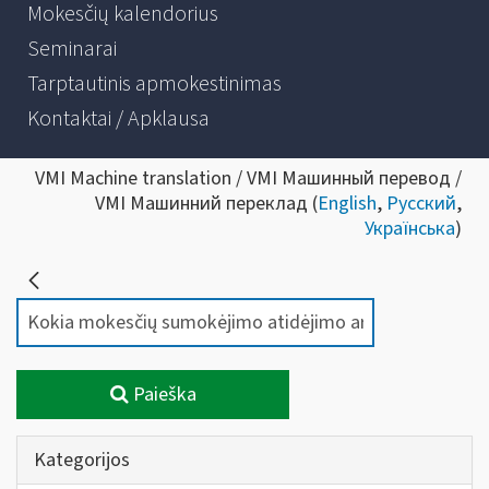
Mokesčių kalendorius
Seminarai
Tarptautinis apmokestinimas
Kontaktai / Apklausa
VMI Machine translation / VMI Машинный перевод /
VMI Машинний переклад (
English
,
Русский
,
Українська
)
Paieška
Kategorijos