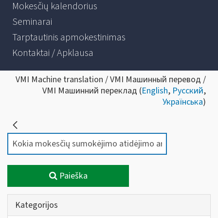
Mokesčių kalendorius
Seminarai
Tarptautinis apmokestinimas
Kontaktai / Apklausa
VMI Machine translation / VMI Машинный перевод /
VMI Машинний переклад (
English
,
Русский
,
Українська
)
Paieška
Kategorijos