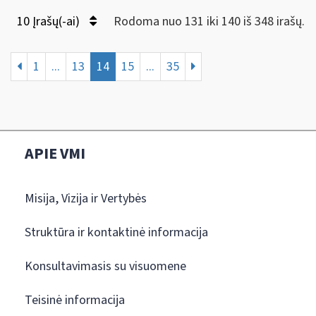
10 Įrašų(-ai)
Rodoma nuo 131 iki 140 iš 348 irašų.
1
...
13
14
15
...
35
APIE VMI
Misija, Vizija ir Vertybės
Struktūra ir kontaktinė informacija
Konsultavimasis su visuomene
Teisinė informacija