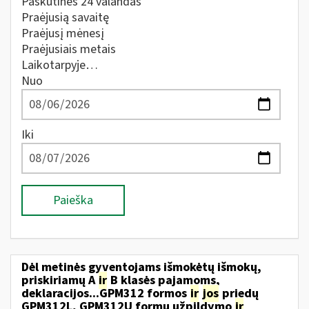
Paskutines 24 valandas
Praėjusią savaitę
Praėjusį mėnesį
Praėjusiais metais
Laikotarpyje…
Nuo
Iki
Paieška
Dėl metinės gyventojams išmokėtų išmokų,
priskiriamų A
ir
B klasės pajamoms,
deklaracijos...GPM312 formos
ir
jos
priedų
GPM312L, GPM312U formų užpildymo
ir