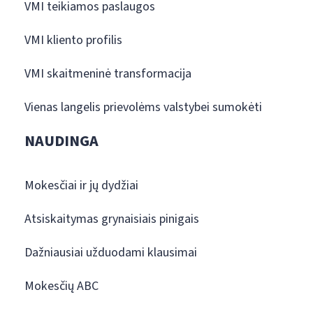
VMI teikiamos paslaugos
VMI kliento profilis
VMI skaitmeninė transformacija
Vienas langelis prievolėms valstybei sumokėti
NAUDINGA
Mokesčiai ir jų dydžiai
Atsiskaitymas grynaisiais pinigais
Dažniausiai užduodami klausimai
Mokesčių ABC