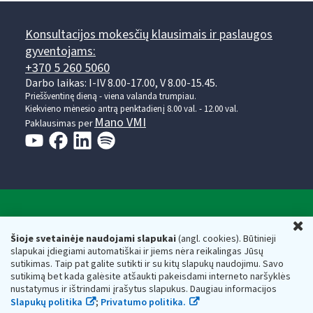
Konsultacijos mokesčių klausimais ir paslaugos
gyventojams:
+370 5 260 5060
Darbo laikas: I-IV 8.00-17.00, V 8.00-15.45.
Prieššventinę dieną - viena valanda trumpiau.
Kiekvieno mėnesio antrą penktadienį 8.00 val. - 12.00 val.
Mano VMI
Paklausimas per
Valstybinė mokesčių inspekcija prie Lietuvos
U
Respublikos finansų ministerijos
Šioje svetainėje naudojami slapukai
(angl. cookies). Būtinieji
slapukai įdiegiami automatiškai ir jiems nėra reikalingas Jūsų
Biudžetinė įstaiga. Juridinio asmens kodas — 188659752,
sutikimas. Taip pat galite sutikti ir su kitų slapukų naudojimu. Savo
adresas: Vasario 16-osios g. 14, 01107 Vilnius, Lietuva, el.paštas:
sutikimą bet kada galėsite atšaukti pakeisdami interneto naršyklės
vmi@vmi.lt
, E. pristatymo dėžutės adresas 188659752
nustatymus ir ištrindami įrašytus slapukus. Daugiau informacijos
Duomenys apie Valstybinę mokesčių inspekciją prie Lietuvos
Slapukų politika
;
Privatumo politika.
Respublikos finansų ministerijos kaupiami ir saugomi Juridinių