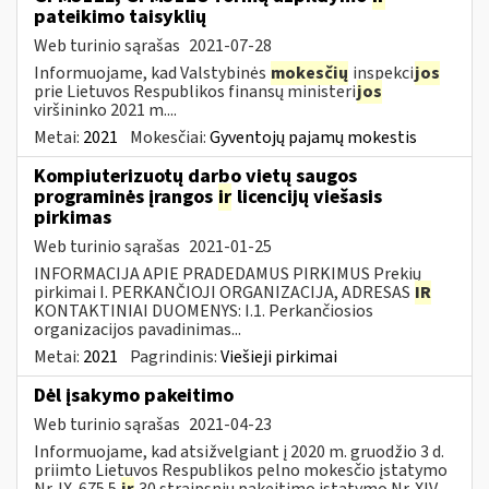
pateikimo taisyklių
Web turinio sąrašas
2021-07-28
Informuojame, kad Valstybinės
mokesčių
inspekci
jos
prie Lietuvos Respublikos finansų ministeri
jos
viršininko 2021 m....
Metai:
2021
Mokesčiai:
Gyventojų pajamų mokestis
Kompiuterizuotų darbo vietų saugos
programinės įrangos
ir
licencijų viešasis
pirkimas
Web turinio sąrašas
2021-01-25
INFORMACIJA APIE PRADEDAMUS PIRKIMUS Prekių
pirkimai I. PERKANČIOJI ORGANIZACIJA, ADRESAS
IR
KONTAKTINIAI DUOMENYS: I.1. Perkančiosios
organizacijos pavadinimas...
Metai:
2021
Pagrindinis:
Viešieji pirkimai
Dėl įsakymo pakeitimo
Web turinio sąrašas
2021-04-23
Informuojame, kad atsižvelgiant į 2020 m. gruodžio 3 d.
priimto Lietuvos Respublikos pelno mokesčio įstatymo
Nr. IX-675 5
ir
30 straipsnių pakeitimo įstatymo Nr. XIV-