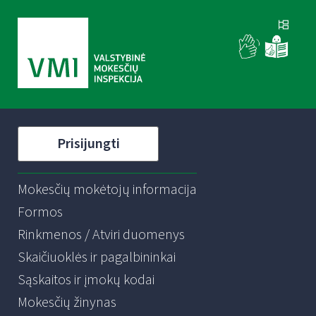
Prisijungti
Mokesčių mokėtojų informacija
Formos
Rinkmenos / Atviri duomenys
Skaičiuoklės ir pagalbininkai
Sąskaitos ir įmokų kodai
Mokesčių žinynas