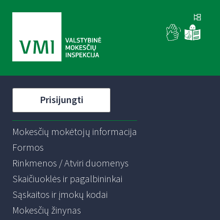
Prisijungti
Mokesčių mokėtojų informacija
Formos
Rinkmenos / Atviri duomenys
Skaičiuoklės ir pagalbininkai
Sąskaitos ir įmokų kodai
Mokesčių žinynas