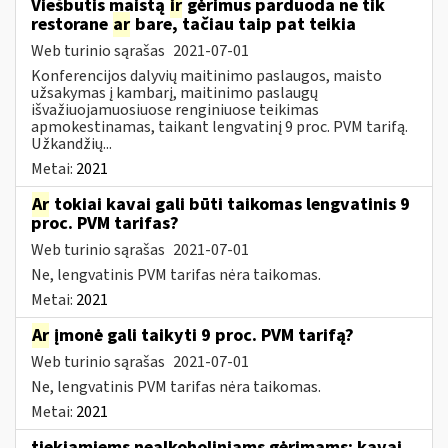
Viešbutis maistą
ir
gėrimus parduoda ne tik
restorane
ar
bare, tačiau taip pat teikia
Web turinio sąrašas
2021-07-01
Konferencijos dalyvių maitinimo paslaugos, maisto
užsakymas į kambarį, maitinimo paslaugų
išvažiuojamuosiuose renginiuose teikimas
apmokestinamas, taikant lengvatinį 9 proc. PVM tarifą.
Užkandžių...
Metai:
2021
Ar
tokiai kavai gali būti taikomas lengvatinis 9
proc. PVM tarifas?
Web turinio sąrašas
2021-07-01
Ne, lengvatinis PVM tarifas nėra taikomas.
Metai:
2021
Ar
įmonė gali taikyti 9 proc. PVM tarifą?
Web turinio sąrašas
2021-07-01
Ne, lengvatinis PVM tarifas nėra taikomas.
Metai:
2021
tiekiamiems nealkoholiniams gėrimams: kavai,