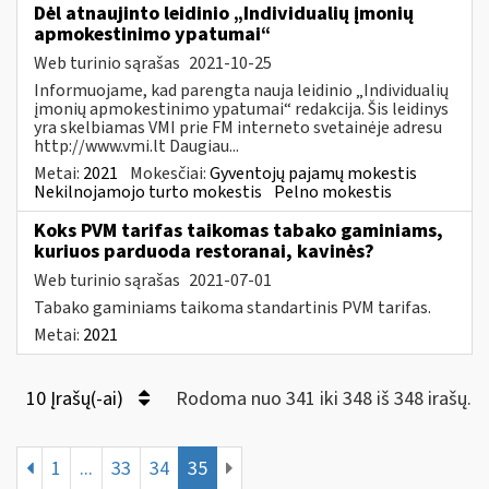
Dėl atnaujinto leidinio „Individualių įmonių
apmokestinimo ypatumai“
Web turinio sąrašas
2021-10-25
Informuojame, kad parengta nauja leidinio „Individualių
įmonių apmokestinimo ypatumai“ redakcija. Šis leidinys
yra skelbiamas VMI prie FM interneto svetainėje adresu
http://www.vmi.lt Daugiau...
Metai:
2021
Mokesčiai:
Gyventojų pajamų mokestis
Nekilnojamojo turto mokestis
Pelno mokestis
Koks PVM tarifas taikomas tabako gaminiams,
kuriuos parduoda restoranai, kavinės?
Web turinio sąrašas
2021-07-01
Tabako gaminiams taikoma standartinis PVM tarifas.
Metai:
2021
10 Įrašų(-ai)
Rodoma nuo 341 iki 348 iš 348 irašų.
1
...
33
34
35