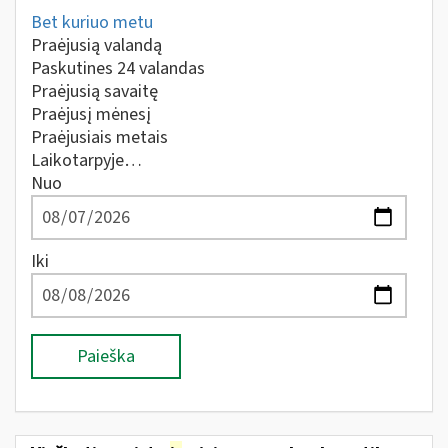
Bet kuriuo metu
Praėjusią valandą
Paskutines 24 valandas
Praėjusią savaitę
Praėjusį mėnesį
Praėjusiais metais
Laikotarpyje…
Nuo
Iki
Paieška