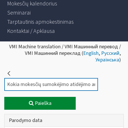
Mokesčių kalendorius
Seminarai
Tarptautinis apmokestinimas
Kontaktai / Apklausa
VMI Machine translation / VMI Машинный перевод /
VMI Машинний переклад (
English
,
Русский
,
Українська
)
Paieška
Parodymo data