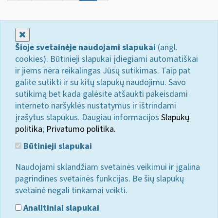
Uždaryti
Šioje svetainėje naudojami slapukai
(angl.
cookies). Būtinieji slapukai įdiegiami automatiškai
ir jiems nėra reikalingas Jūsų sutikimas. Taip pat
galite sutikti ir su kitų slapukų naudojimu. Savo
sutikimą bet kada galėsite atšaukti pakeisdami
interneto naršyklės nustatymus ir ištrindami
įrašytus slapukus. Daugiau informacijos
Slapukų
politika
;
Privatumo politika.
Būtinieji slapukai
Naudojami sklandžiam svetainės veikimui ir įgalina
pagrindines svetainės funkcijas. Be šių slapukų
svetainė negali tinkamai veikti.
Analitiniai slapukai