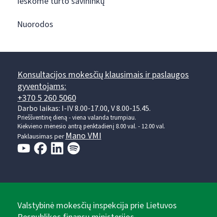
Ieškome turto savininkų
Nuorodos
Konsultacijos mokesčių klausimais ir paslaugos
gyventojams:
+370 5 260 5060
Darbo laikas: I-IV 8.00-17.00, V 8.00-15.45.
Prieššventinę dieną - viena valanda trumpiau.
Kiekvieno mėnesio antrą penktadienį 8.00 val. - 12.00 val.
Mano VMI
Paklausimas per
Valstybinė mokesčių inspekcija prie Lietuvos