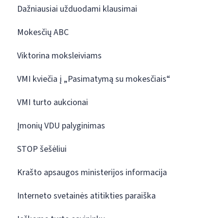
Dažniausiai užduodami klausimai
Mokesčių ABC
Viktorina moksleiviams
VMI kviečia į „Pasimatymą su mokesčiais“
VMI turto aukcionai
Įmonių VDU palyginimas
STOP šešėliui
Krašto apsaugos ministerijos informacija
Interneto svetainės atitikties paraiška