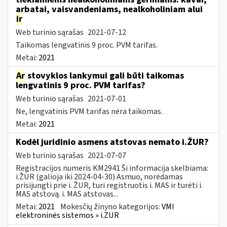
arbatai, vaisvandeniams, nealkoholiniam alui
ir
Web turinio sąrašas
2021-07-12
Taikomas lengvatinis 9 proc. PVM tarifas.
Metai:
2021
Ar
stovyklos lankymui gali būti taikomas
lengvatinis 9 proc. PVM tarifas?
Web turinio sąrašas
2021-07-01
Ne, lengvatinis PVM tarifas nėra taikomas.
Metai:
2021
Kodėl juridinio asmens atstovas nemato i.ŽUR?
Web turinio sąrašas
2021-07-07
Registracijos numeris KM2941 Ši informacija skelbiama:
i.ŽUR (galioja iki 2024-04-30) Asmuo, norėdamas
prisijungti prie i. ŽUR, turi registruotis i. MAS ir turėti i.
MAS atstovą. i. MAS atstovas...
Metai:
2021
Mokesčių žinyno kategorijos:
VMI
elektroninės sistemos » i.ZUR