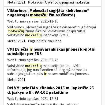
Metai:
2021
Mokesčiai:
Gyventojų pajamų mokestis
Viktorinos „Mokesčiai sugrįžta kiekvienam“
nugalėtojai
mokesčių
žinias iškeitė į
Web turinio sąrašas
2021-11-16
Viktorinos „Mokesčiai sugrįžta kiekvienam“ nugalėtojai
mokesčių
žinias iškeitė į elektrinius paspirtukus
Valstybinė
mokesčių
inspekcija (VMI)...
Metai:
2021
Pagrindinis:
Naujiena
VMI kviečia
ir
nesavarankiškas įmones kreiptis
subsidijos per EDS
Web turinio sąrašas
2021-02-26
Valstybinė
mokesčių
inspekcija (toliau – VMI)
informuoja, jog nuo šiandien dėl negrąžinamosios
subsidijos gali kreiptis
ir
nesavarankiškos įmonės...
Metai:
2021
Dėl VMI prie FM viršininko 2015 m. lapkričio 25
d. įsakymo Nr. VA-102 pakeitimo
Web turinio sąrašas
2021-12-31
Valstybinė mokesčių inspekcija prie Lietuvos