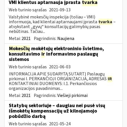
VMI klientus aptarnauja įprasta
tvarka
Web turinio sąrašas
2021-09-13
Valstybinė mokesčių inspekcija (toliau – VMI)
informuoja, kad klientai aptarnaujami įprasta
tvarka
–
atvykstant „gyvų“ konsultacijų galimybių pasas
nebūtinas. Tačiau...
Metai:
2021
Pagrindinis:
Naujiena
Mokesčių
mokėtojų elektroninio švietimo,
konsultavimo
ir
informavimo paslaugų
sistemos
Web turinio sąrašas
2021-06-03
INFORMACIJA APIE SUDARYTĄ SUTARTĮ Paslaugų
pirkimai I. PERKANČIOJI ORGANIZACIJA, ADRESAS
IR
KONTAKTINIAI DUOMENYS: I.1. Perkančiosios
organizacijos pavadinimas...
Metai:
2021
Pagrindinis:
Viešieji pirkimai
Statybų sektoriuje – daugiau nei pusė visų
išmokėtų kompensacijų už kilnojamojo
pobūdžio darbą
Web turinio sąrašas
2021-05-24