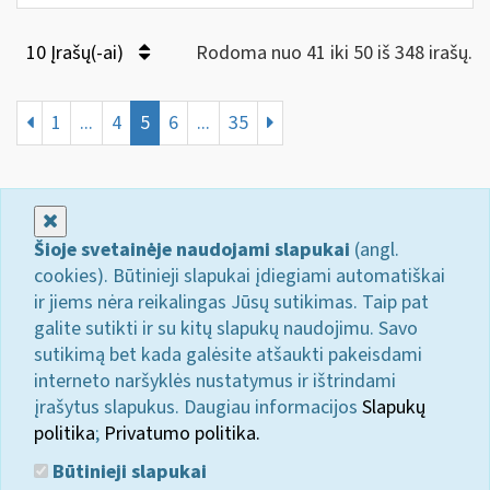
10 Įrašų(-ai)
Rodoma nuo 41 iki 50 iš 348 irašų.
1
...
4
5
6
...
35
Uždaryti
Šioje svetainėje naudojami slapukai
(angl.
cookies). Būtinieji slapukai įdiegiami automatiškai
ir jiems nėra reikalingas Jūsų sutikimas. Taip pat
galite sutikti ir su kitų slapukų naudojimu. Savo
sutikimą bet kada galėsite atšaukti pakeisdami
interneto naršyklės nustatymus ir ištrindami
įrašytus slapukus. Daugiau informacijos
Slapukų
politika
;
Privatumo politika.
Būtinieji slapukai