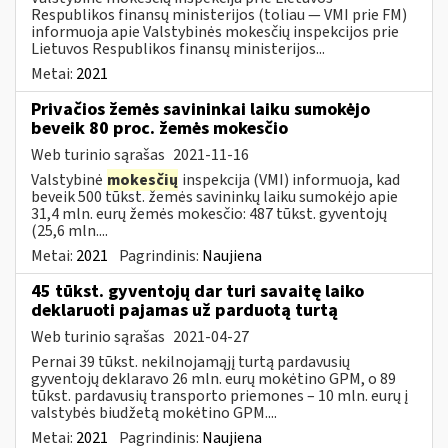
Respublikos finansų ministerijos (toliau ― VMI prie FM)
informuoja apie Valstybinės mokesčių inspekcijos prie
Lietuvos Respublikos finansų ministerijos...
Metai:
2021
Privačios žemės savininkai laiku sumokėjo
beveik 80 proc. žemės mokesčio
Web turinio sąrašas
2021-11-16
Valstybinė
mokesčių
inspekcija (VMI) informuoja, kad
beveik 500 tūkst. žemės savininkų laiku sumokėjo apie
31,4 mln. eurų žemės mokesčio: 487 tūkst. gyventojų
(25,6 mln....
Metai:
2021
Pagrindinis:
Naujiena
45 tūkst. gyventojų dar turi savaitę laiko
deklaruoti pajamas už parduotą turtą
Web turinio sąrašas
2021-04-27
Pernai 39 tūkst. nekilnojamąjį turtą pardavusių
gyventojų deklaravo 26 mln. eurų mokėtino GPM, o 89
tūkst. pardavusių transporto priemones – 10 mln. eurų į
valstybės biudžetą mokėtino GPM....
Metai:
2021
Pagrindinis:
Naujiena