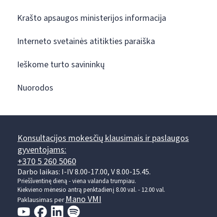
Krašto apsaugos ministerijos informacija
Interneto svetainės atitikties paraiška
Ieškome turto savininkų
Nuorodos
Konsultacijos mokesčių klausimais ir paslaugos
gyventojams:
+370 5 260 5060
Darbo laikas: I-IV 8.00-17.00, V 8.00-15.45.
Prieššventinę dieną - viena valanda trumpiau.
Kiekvieno mėnesio antrą penktadienį 8.00 val. - 12.00 val.
Mano VMI
Paklausimas per