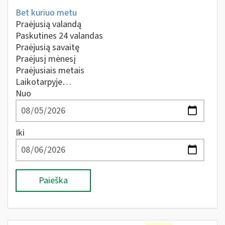
Bet kuriuo metu
Praėjusią valandą
Paskutines 24 valandas
Praėjusią savaitę
Praėjusį mėnesį
Praėjusiais metais
Laikotarpyje…
Nuo
Iki
Paieška