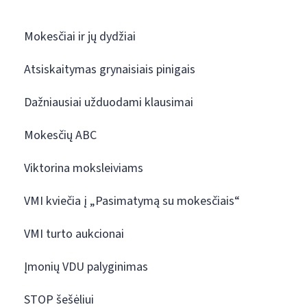
Mokesčiai ir jų dydžiai
Atsiskaitymas grynaisiais pinigais
Dažniausiai užduodami klausimai
Mokesčių ABC
Viktorina moksleiviams
VMI kviečia į „Pasimatymą su mokesčiais“
VMI turto aukcionai
Įmonių VDU palyginimas
STOP šešėliui