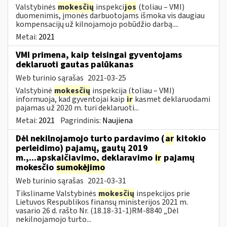
Valstybinės
mokesčių
inspekci
jos
(toliau – VMI)
duomenimis, įmonės darbuotojams išmoka vis daugiau
kompensacijų už kilnojamojo pobūdžio darbą....
Metai:
2021
VMI primena, kaip teisingai gyventojams
deklaruoti gautas palūkanas
Web turinio sąrašas
2021-03-25
Valstybinė
mokesčių
inspekcija (toliau – VMI)
informuoja, kad gyventojai kaip
ir
kasmet deklaruodami
pajamas už 2020 m. turi deklaruoti...
Metai:
2021
Pagrindinis:
Naujiena
Dėl nekilnojamojo turto pardavimo (
ar
kitokio
perleidimo) pajamų, gautų 2019
m.,...apskaičiavimo, deklaravimo
ir
pajamų
mokesčio
sumokėjimo
Web turinio sąrašas
2021-03-31
Tiksliname Valstybinės
mokesčių
inspekcijos prie
Lietuvos Respublikos finansų ministerijos 2021 m.
vasario 26 d. rašto Nr. (18.18-31-1)RM-8840 „Dėl
nekilnojamojo turto...