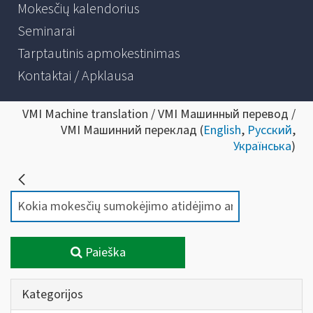
Mokesčių kalendorius
Seminarai
Tarptautinis apmokestinimas
Kontaktai / Apklausa
VMI Machine translation / VMI Машинный перевод /
VMI Машинний переклад (
English
,
Русский
,
Українська
)
Paieška
Kategorijos