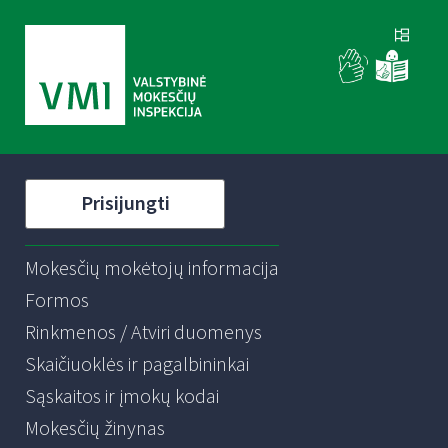
Prisijungti
Mokesčių mokėtojų informacija
Formos
Rinkmenos / Atviri duomenys
Skaičiuoklės ir pagalbininkai
Sąskaitos ir įmokų kodai
Mokesčių žinynas