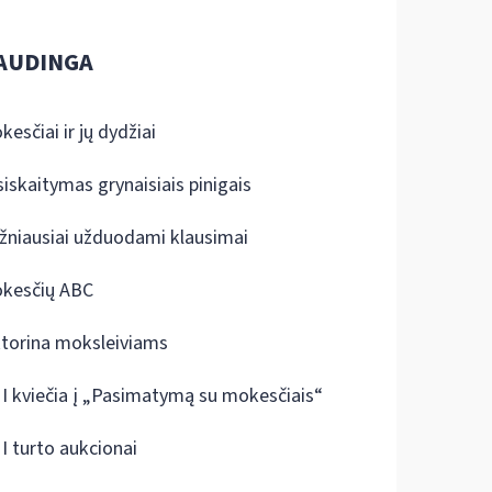
AUDINGA
kesčiai ir jų dydžiai
siskaitymas grynaisiais pinigais
žniausiai užduodami klausimai
kesčių ABC
ktorina moksleiviams
I kviečia į „Pasimatymą su mokesčiais“
I turto aukcionai