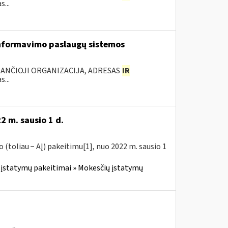
...
nformavimo paslaugų sistemos
KANČIOJI ORGANIZACIJA, ADRESAS
IR
...
2 m. sausio 1 d.
(toliau − AĮ) pakeitimu[1], nuo 2022 m. sausio 1
įstatymų pakeitimai » Mokesčių įstatymų