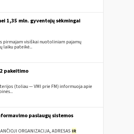
nei 1,35 mln. gyventojų sėkmingai
gus pirmajam visiškai nuotoliniam pajamų
laiku pateikė...
52 pakeitimo
erijos (toliau ― VMI prie FM) informuoja apie
inės...
nformavimo paslaugų sistemos
KANČIOJI ORGANIZACIJA, ADRESAS
IR