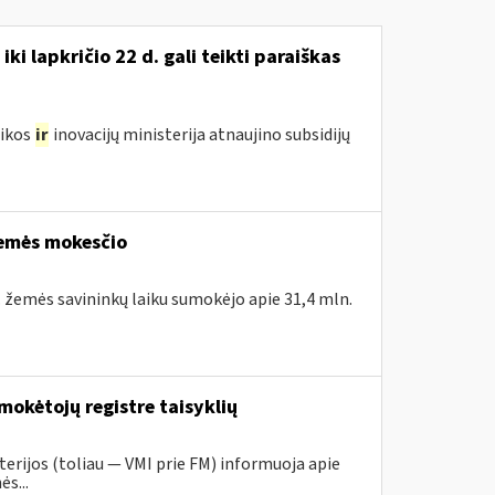
i lapkričio 22 d. gali teikti paraiškas
mikos
ir
inovacijų ministerija atnaujino subsidijų
žemės mokesčio
. žemės savininkų laiku sumokėjo apie 31,4 mln.
mokėtojų registre taisyklių
erijos (toliau ― VMI prie FM) informuoja apie
s...