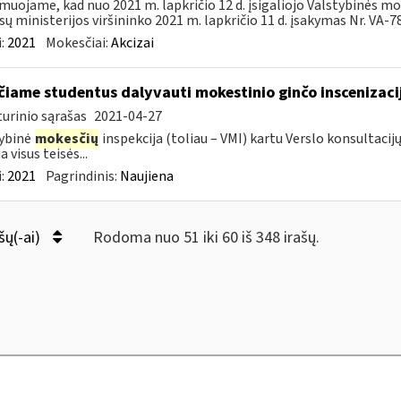
muojame, kad nuo 2021 m. lapkričio 12 d. įsigaliojo Valstybinės mo
sų ministerijos viršininko 2021 m. lapkričio 11 d. įsakymas Nr. VA-78 
:
2021
Mokesčiai:
Akcizai
čiame studentus dalyvauti mokestinio ginčo inscenizaci
urinio sąrašas
2021-04-27
ybinė
mokesčių
inspekcija (toliau – VMI) kartu Verslo konsultac
a visus teisės...
:
2021
Pagrindinis:
Naujiena
šų(-ai)
Rodoma nuo 51 iki 60 iš 348 irašų.