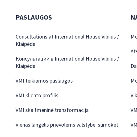
PASLAUGOS
N
Consultations at International House Vilnius /
Mo
Klaipėda
At
Консультации в International House Vilnius /
Klaipėda
Da
VMI teikiamos paslaugos
Mo
VMI kliento profilis
Vi
VMI skaitmeninė transformacija
VM
Vienas langelis prievolėms valstybei sumokėti
VM