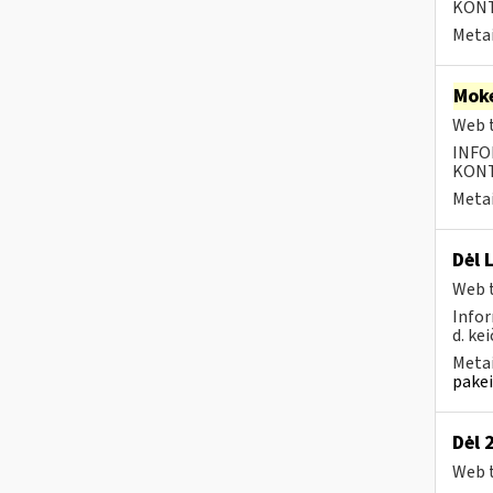
KONTA
Metai
Moke
Web t
INFO
KONTA
Metai
Dėl 
Web t
Infor
d. kei
Metai
pakei
Dėl 
Web t