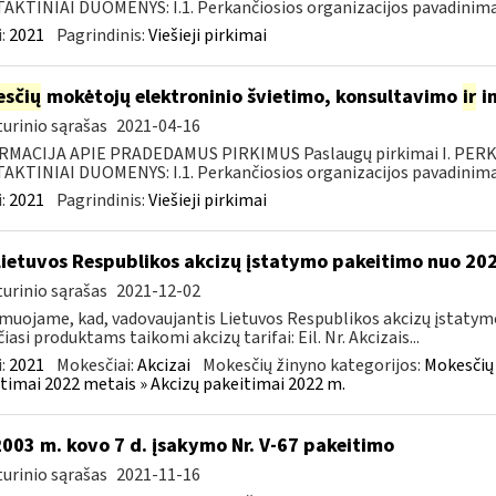
KTINIAI DUOMENYS: I.1. Perkančiosios organizacijos pavadinimas
:
2021
Pagrindinis:
Viešieji pirkimai
sčių
mokėtojų elektroninio švietimo, konsultavimo
ir
i
urinio sąrašas
2021-04-16
RMACIJA APIE PRADEDAMUS PIRKIMUS Paslaugų pirkimai I. PER
KTINIAI DUOMENYS: I.1. Perkančiosios organizacijos pavadinimas
:
2021
Pagrindinis:
Viešieji pirkimai
Lietuvos Respublikos akcizų įstatymo pakeitimo nuo 202
urinio sąrašas
2021-12-02
muojame, kad, vadovaujantis Lietuvos Respublikos akcizų įstatymo 
čiasi produktams taikomi akcizų tarifai: Eil. Nr. Akcizais...
:
2021
Mokesčiai:
Akcizai
Mokesčių žinyno kategorijos:
Mokesčių 
timai 2022 metais » Akcizų pakeitimai 2022 m.
2003 m. kovo 7 d. įsakymo Nr. V-67 pakeitimo
urinio sąrašas
2021-11-16