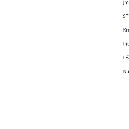
Įm
ST
Kr
In
Ie
Nu