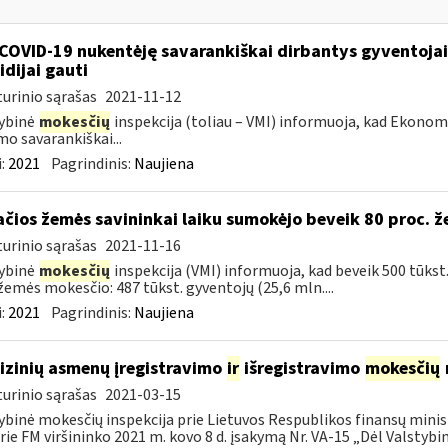
COVID-19 nukentėję savarankiškai dirbantys gyventojai ik
idijai gauti
urinio sąrašas
2021-11-12
ybinė
mokesčių
inspekcija (toliau – VMI) informuoja, kad Ekono
mo savarankiškai...
:
2021
Pagrindinis:
Naujiena
ačios žemės savininkai laiku sumokėjo beveik 80 proc. 
urinio sąrašas
2021-11-16
ybinė
mokesčių
inspekcija (VMI) informuoja, kad beveik 500 tūkst
žemės mokesčio: 487 tūkst. gyventojų (25,6 mln....
:
2021
Pagrindinis:
Naujiena
fizinių asmenų įregistravimo
ir
išregistravimo
mokesčių
urinio sąrašas
2021-03-15
ybinė mokesčių inspekcija prie Lietuvos Respublikos finansų minist
rie FM viršininko 2021 m. kovo 8 d. įsakymą Nr. VA-15 „Dėl Valstybinė