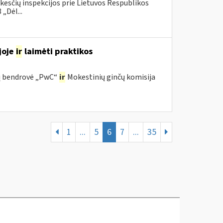
kesčių inspekcijos prie Lietuvos Respublikos
„Dėl...
joje
ir
laimėti praktikos
ijų bendrovė „PwC“
ir
Mokestinių ginčų komisija
1
...
5
6
7
...
35