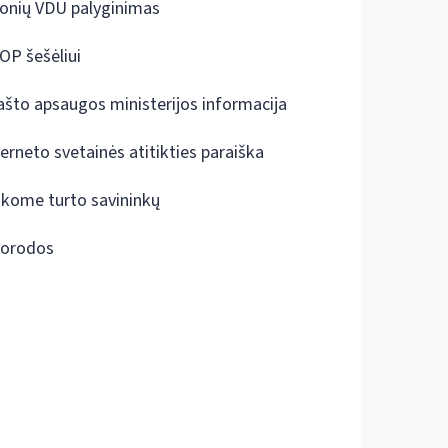
onių VDU palyginimas
OP šešėliui
ašto apsaugos ministerijos informacija
terneto svetainės atitikties paraiška
škome turto savininkų
orodos