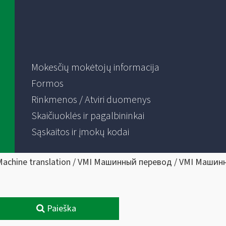
Mokesčių mokėtojų informacija
Formos
Rinkmenos / Atviri duomenys
Skaičiuoklės ir pagalbininkai
Sąskaitos ir įmokų kodai
Machine translation / VMI Машинный перевод / VMI Машин
Paieška