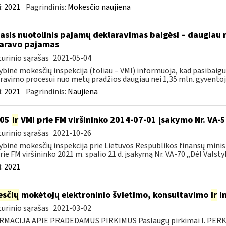
:
2021
Pagrindinis:
Mokesčio naujiena
asis nuotolinis pajamų deklaravimas baigėsi – daugiau 
aravo pajamas
urinio sąrašas
2021-05-04
ybinė mokesčių inspekcija (toliau – VMI) informuoja, kad pasibai
ravimo procesui nuo metų pradžios daugiau nei 1,35 mln. gyventojų 
:
2021
Pagrindinis:
Naujiena
105
ir
VMI prie FM viršininko 2014-07-01 įsakymo Nr. VA-
urinio sąrašas
2021-10-26
ybinė mokesčių inspekcija prie Lietuvos Respublikos finansų minist
rie FM viršininko 2021 m. spalio 21 d. įsakymą Nr. VA-70 „Dėl Valstyb
:
2021
sčių
mokėtojų elektroninio švietimo, konsultavimo
ir
i
urinio sąrašas
2021-03-02
RMACIJA APIE PRADEDAMUS PIRKIMUS Paslaugų pirkimai I. PER