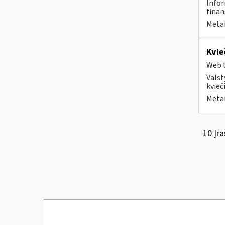
Infor
finan
Metai
Kvie
Web t
Valst
kvieči
Metai
10 Įra