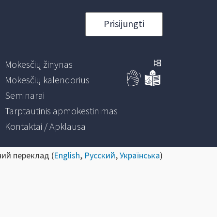
Prisijungti
Mokesčių žinynas
Mokesčių kalendorius
Seminarai
Tarptautinis apmokestinimas
Kontaktai / Apklausa
ний переклад (
English
,
Русский
,
Українська
)