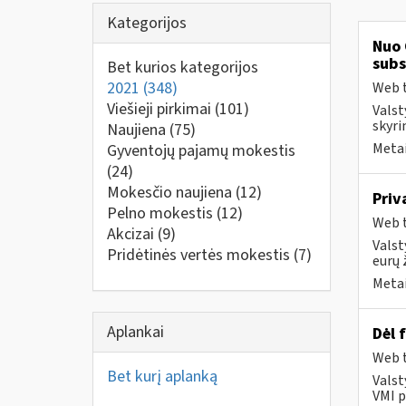
Kategorijos
Nuo 
subs
Bet kurios kategorijos
2021
(348)
Web t
Viešieji pirkimai
(101)
Valst
skyri
Naujiena
(75)
Metai
Gyventojų pajamų mokestis
(24)
Mokesčio naujiena
(12)
Priv
Pelno mokestis
(12)
Web t
Akcizai
(9)
Valst
Pridėtinės vertės mokestis
(7)
eurų 
Metai
Aplankai
Dėl 
Web t
Bet kurį aplanką
Valst
VMI p