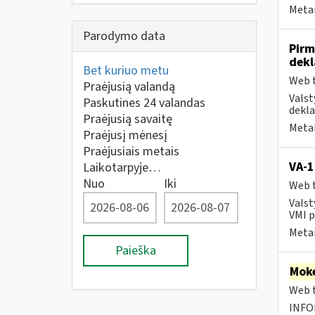
Metai
Parodymo data
Pirm
dekl
Bet kuriuo metu
Web t
Praėjusią valandą
Valst
Paskutines 24 valandas
dekla
Praėjusią savaitę
Metai
Praėjusį mėnesį
Praėjusiais metais
VA-
Laikotarpyje…
Nuo
Iki
Web t
Valst
VMI p
Metai
Paieška
Moke
Web t
INFO