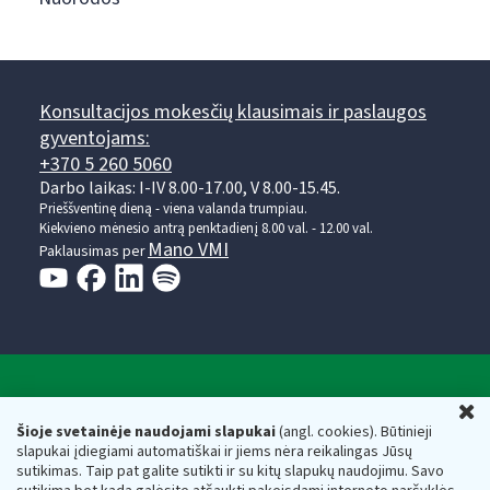
Konsultacijos mokesčių klausimais ir paslaugos
gyventojams:
+370 5 260 5060
Darbo laikas: I-IV 8.00-17.00, V 8.00-15.45.
Prieššventinę dieną - viena valanda trumpiau.
Kiekvieno mėnesio antrą penktadienį 8.00 val. - 12.00 val.
Mano VMI
Paklausimas per
Valstybinė mokesčių inspekcija prie Lietuvos
U
Respublikos finansų ministerijos
Šioje svetainėje naudojami slapukai
(angl. cookies). Būtinieji
slapukai įdiegiami automatiškai ir jiems nėra reikalingas Jūsų
Biudžetinė įstaiga. Juridinio asmens kodas — 188659752,
sutikimas. Taip pat galite sutikti ir su kitų slapukų naudojimu. Savo
adresas: Vasario 16-osios g. 14, 01107 Vilnius, Lietuva, el.paštas: