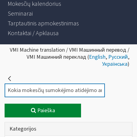
Mokesčių kalendorius
Seminarai
Tarptautinis apmokestinimas
Kontaktai / Apklausa
VMI Machine translation / VMI Машинный перевод /
VMI Машинний переклад (
English
,
Русский
,
Українська
)
Paieška
Kategorijos