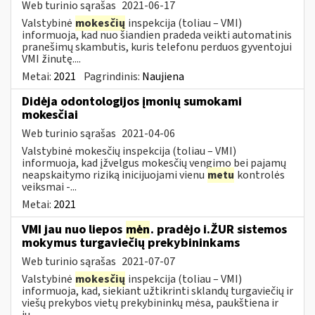
Web turinio sąrašas
2021-06-17
Valstybinė
mokesčių
inspekcija (toliau – VMI)
informuoja, kad nuo šiandien pradeda veikti automatinis
pranešimų skambutis, kuris telefonu perduos gyventojui
VMI žinutę....
Metai:
2021
Pagrindinis:
Naujiena
Didėja odontologijos įmonių sumokami
mokesčiai
Web turinio sąrašas
2021-04-06
Valstybinė mokesčių inspekcija (toliau – VMI)
informuoja, kad įžvelgus mokesčių vengimo bei pajamų
neapskaitymo riziką inicijuojami vienu
metu
kontrolės
veiksmai -...
Metai:
2021
VMI jau nuo liepos
mėn
. pradėjo i.ŽUR sistemos
mokymus turgaviečių prekybininkams
Web turinio sąrašas
2021-07-07
Valstybinė
mokesčių
inspekcija (toliau – VMI)
informuoja, kad, siekiant užtikrinti sklandų turgaviečių ir
viešų prekybos vietų prekybininkų mėsa, paukštiena ir
jų...