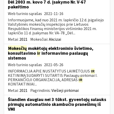
Dėl 2003 m. kovo 7 d. įsakymo Nr. V-67
pakeitimo
Web turinio sąrašas
2021-11-16
Informuojame, kad nuo 2021 m. lapkričio 12 d. įsigaliojo
Valstybinės mokesčių inspekcijos prie Lietuvos
Respublikos finansų ministerijos viršininko 2021 m.
lapkričio 11 d. įsakymas Nr. VA-78 „Dėl...
Metai:
2021
Mokesčiai:
Akcizai
Mokesčių
mokėtojų elektroninio švietimo,
konsultavimo
ir
informavimo paslaugų
sistemos
Web turinio sąrašas
2021-05-26
INFORMACIJA APIE NUSTATYTUS LAIMĖTOJUS
IR
KETINIMĄ SUDARYTI SUTARTIS Paslaugų pirkimai I.
PERKANČIOJI ORGANIZACIJA, ADRESAS
IR
KONTAKTINIAI...
Metai:
2021
Pagrindinis:
Viešieji pirkimai
Šiandien daugiau nei 3 tūkst. gyventojų sulauks
pirmųjų automatinio skambučio pranešimų iš
VMI