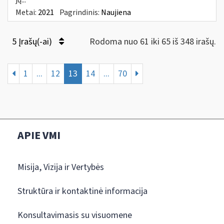
Metai:
2021
Pagrindinis:
Naujiena
5 Įrašų(-ai)
Rodoma nuo 61 iki 65 iš 348 irašų.
1
...
12
13
14
...
70
APIE VMI
Misija, Vizija ir Vertybės
Struktūra ir kontaktinė informacija
Konsultavimasis su visuomene