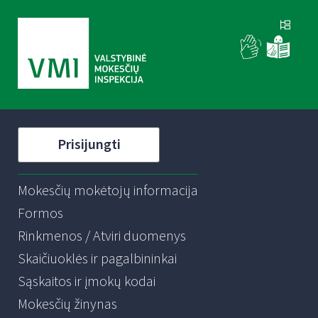
Prisijungti
Mokesčių mokėtojų informacija
Formos
Rinkmenos / Atviri duomenys
Skaičiuoklės ir pagalbininkai
Sąskaitos ir įmokų kodai
Mokesčių žinynas