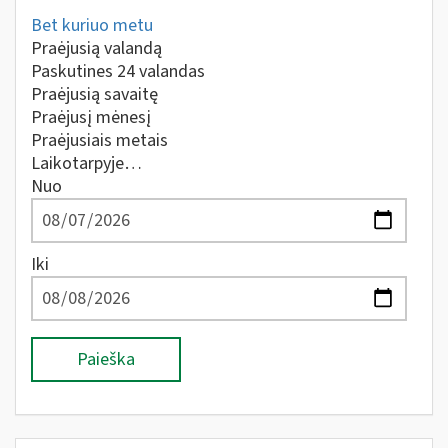
Bet kuriuo metu
Praėjusią valandą
Paskutines 24 valandas
Praėjusią savaitę
Praėjusį mėnesį
Praėjusiais metais
Laikotarpyje…
Nuo
Iki
Paieška