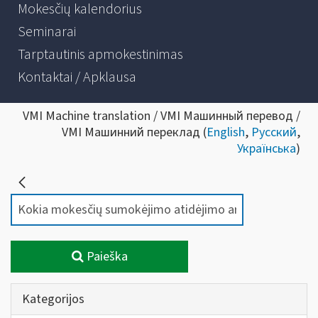
Mokesčių kalendorius
Seminarai
Tarptautinis apmokestinimas
Kontaktai / Apklausa
VMI Machine translation / VMI Машинный перевод /
VMI Машинний переклад (
English
,
Русский
,
Українська
)
Paieška
Kategorijos