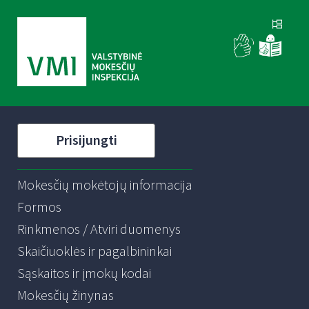
Prisijungti
Mokesčių mokėtojų informacija
Formos
Rinkmenos / Atviri duomenys
Skaičiuoklės ir pagalbininkai
Sąskaitos ir įmokų kodai
Mokesčių žinynas