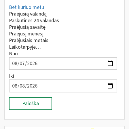
Bet kuriuo metu
Praėjusią valandą
Paskutines 24 valandas
Praėjusią savaitę
Praėjusį mėnesį
Praėjusiais metais
Laikotarpyje…
Nuo
Iki
Paieška