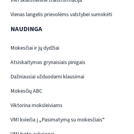
VMI skaitmeninė transformacija
Vienas langelis prievolėms valstybei sumokėti
NAUDINGA
Mokesčiai ir jų dydžiai
Atsiskaitymas grynaisiais pinigais
Dažniausiai užduodami klausimai
Mokesčių ABC
Viktorina moksleiviams
VMI kviečia į „Pasimatymą su mokesčiais“