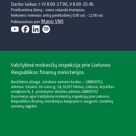
Darbo laikas: I-IV 8.00-17.00, V 8.00-15.45.
Prieššventinę dieną - viena valanda trumpiau.
Kiekvieno mėnesio antrą penktadienį 8.00 val. - 12.00 val.
Mano VMI
Paklausimas per
Valstybinė mokesčių inspekcija prie Lietuvos
Respublikos finansų ministerijos
Biudžetinė įstaiga. Juridinio asmens kodas — 188659752,
adresas: Vasario 16-osios g. 14, 01107 Vilnius, Lietuva, el.paštas:
vmi@vmi.lt
, E. pristatymo dėžutės adresas 188659752
Duomenys apie Valstybinę mokesčių inspekciją prie Lietuvos
Respublikos finansų ministerijos kaupiami ir saugomi Juridinių
asmenų registre