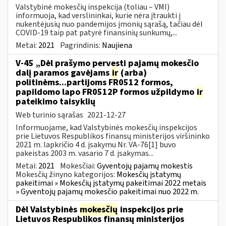
Valstybinė mokesčių inspekcija (toliau – VMI)
informuoja, kad verslininkai, kurie nėra įtraukti į
nukentėjusių nuo pandemijos įmonių sąrašą, tačiau dėl
COVID-19 taip pat patyrė finansinių sunkumų,...
Metai:
2021
Pagrindinis:
Naujiena
V-45 „Dėl prašymo pervesti pajamų mokesčio
dalį paramos gavėjams
ir
(arba)
politinėms...partijoms FR0512 formos,
papildomo lapo FR0512P formos užpildymo
ir
pateikimo taisyklių
Web turinio sąrašas
2021-12-27
Informuojame, kad Valstybinės mokesčių inspekcijos
prie Lietuvos Respublikos finansų ministerijos viršininko
2021 m. lapkričio 4 d. įsakymu Nr. VA-76[1] buvo
pakeistas 2003 m. vasario 7 d. įsakymas...
Metai:
2021
Mokesčiai:
Gyventojų pajamų mokestis
Mokesčių žinyno kategorijos:
Mokesčių įstatymų
pakeitimai » Mokesčių įstatymų pakeitimai 2022 metais
» Gyventojų pajamų mokesčio pakeitimai nuo 2022 m.
Dėl Valstybinės
mokesčių
inspekcijos prie
Lietuvos Respublikos finansų ministerijos