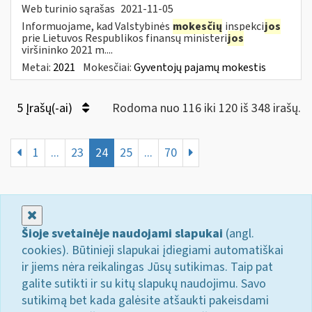
Web turinio sąrašas
2021-11-05
Informuojame, kad Valstybinės
mokesčių
inspekci
jos
prie Lietuvos Respublikos finansų ministeri
jos
viršininko 2021 m....
Metai:
2021
Mokesčiai:
Gyventojų pajamų mokestis
5 Įrašų(-ai)
Rodoma nuo 116 iki 120 iš 348 irašų.
1
...
23
24
25
...
70
Uždaryti
Šioje svetainėje naudojami slapukai
(angl.
cookies). Būtinieji slapukai įdiegiami automatiškai
ir jiems nėra reikalingas Jūsų sutikimas. Taip pat
galite sutikti ir su kitų slapukų naudojimu. Savo
sutikimą bet kada galėsite atšaukti pakeisdami