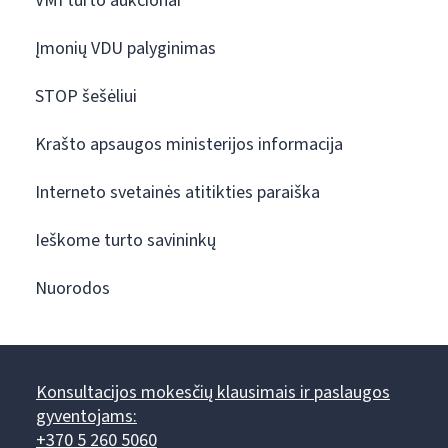
VMI turto aukcionai
Įmonių VDU palyginimas
STOP šešėliui
Krašto apsaugos ministerijos informacija
Interneto svetainės atitikties paraiška
Ieškome turto savininkų
Nuorodos
Konsultacijos mokesčių klausimais ir paslaugos
gyventojams:
+370 5 260 5060