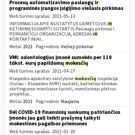
Procesų automatizavimo paslaugų
ir
programinės įrangos įsigijimo viešasis pirkimas
Web turinio sąrašas
2021-05-13
INFORMACIJA APIE NUSTATYTUS LAIMĖTOJUS
IR
KETINIMĄ SUDARYTI SUTARTIS Paslaugų pirkimai I.
PERKANČIOJI ORGANIZACIJA, ADRESAS
IR
KONTAKTINIAI...
Metai:
2021
Pagrindinis:
Viešieji pirkimai
VMI: odontologijos įmonė sumokės per 110
tūkst. eurų papildomų
mokesčių
Web turinio sąrašas
2021-04-27
Klaipėdos apskrities valstybinė
mokesčių
inspekcija
(toliau – Klaipėdos AVMI) nustatė, kad kelias klinikas
skirtinguose miestuose turinti, investicinius plėtros
projektus...
Metai:
2021
Pagrindinis:
Naujiena
Dėl COVID-19 finansinių sunkumų patiriančios
įmonės jau gali teikti prašymą taikyti
mokestines pagalbos priemones
Web turinio sąrašas
2021-01-20