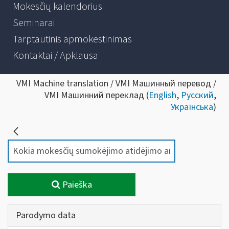
Mokesčių kalendorius
Seminarai
Tarptautinis apmokestinimas
Kontaktai / Apklausa
VMI Machine translation / VMI Машинный перевод /
VMI Машинний переклад (
English
,
Русский
,
Українська
)
Paieška
Parodymo data