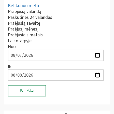
Bet kuriuo metu
Praėjusią valandą
Paskutines 24 valandas
Praėjusią savaitę
Praėjusį mėnesį
Praėjusiais metais
Laikotarpyje…
Nuo
Iki
Paieška