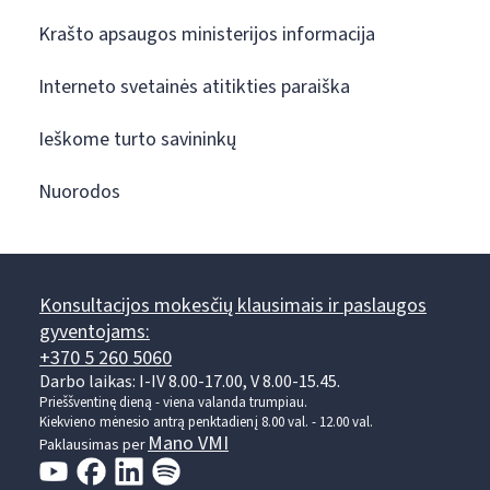
Krašto apsaugos ministerijos informacija
Interneto svetainės atitikties paraiška
Ieškome turto savininkų
Nuorodos
Konsultacijos mokesčių klausimais ir paslaugos
gyventojams:
+370 5 260 5060
Darbo laikas: I-IV 8.00-17.00, V 8.00-15.45.
Prieššventinę dieną - viena valanda trumpiau.
Kiekvieno mėnesio antrą penktadienį 8.00 val. - 12.00 val.
Mano VMI
Paklausimas per