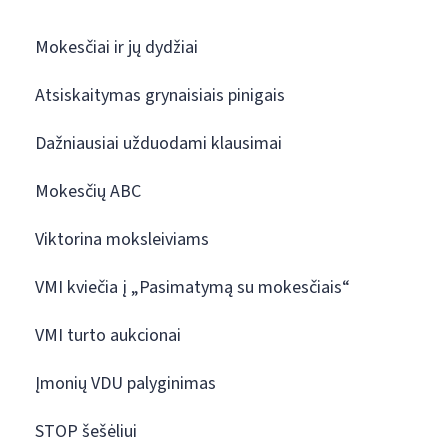
Mokesčiai ir jų dydžiai
Atsiskaitymas grynaisiais pinigais
Dažniausiai užduodami klausimai
Mokesčių ABC
Viktorina moksleiviams
VMI kviečia į „Pasimatymą su mokesčiais“
VMI turto aukcionai
Įmonių VDU palyginimas
STOP šešėliui