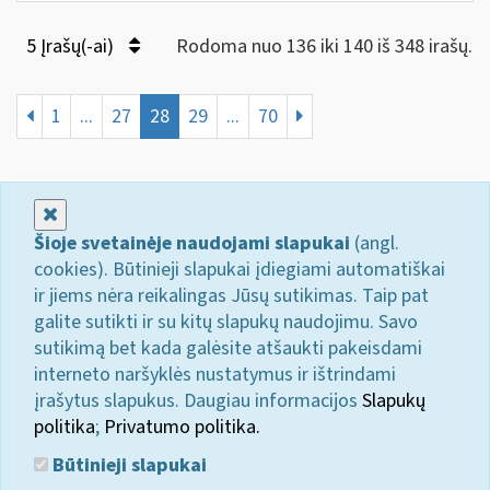
5 Įrašų(-ai)
Rodoma nuo 136 iki 140 iš 348 irašų.
1
...
27
28
29
...
70
Uždaryti
Šioje svetainėje naudojami slapukai
(angl.
cookies). Būtinieji slapukai įdiegiami automatiškai
ir jiems nėra reikalingas Jūsų sutikimas. Taip pat
galite sutikti ir su kitų slapukų naudojimu. Savo
sutikimą bet kada galėsite atšaukti pakeisdami
interneto naršyklės nustatymus ir ištrindami
įrašytus slapukus. Daugiau informacijos
Slapukų
politika
;
Privatumo politika.
Būtinieji slapukai