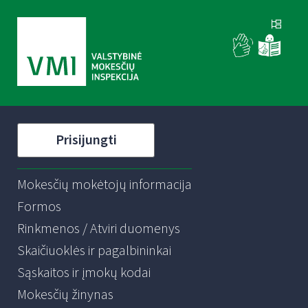
Prisijungti
Mokesčių mokėtojų informacija
Formos
Rinkmenos / Atviri duomenys
Skaičiuoklės ir pagalbininkai
Sąskaitos ir įmokų kodai
Mokesčių žinynas